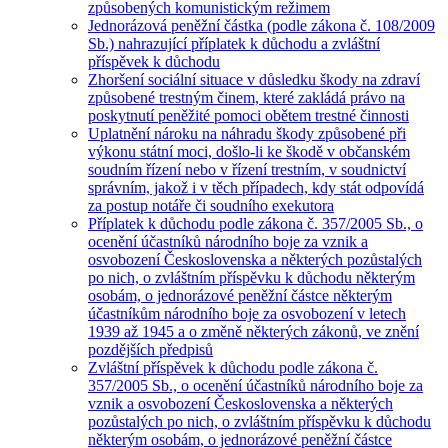
způsobených komunistickým režimem
Jednorázová peněžní částka (podle zákona č. 108/2009
Sb.) nahrazující příplatek k důchodu a zvláštní
příspěvek k důchodu
Zhoršení sociální situace v důsledku škody na zdraví
způsobené trestným činem, které zakládá právo na
poskytnutí peněžité pomoci obětem trestné činnosti
Uplatnění nároku na náhradu škody způsobené při
výkonu státní moci, došlo-li ke škodě v občanském
soudním řízení nebo v řízení trestním, v soudnictví
správním, jakož i v těch případech, kdy stát odpovídá
za postup notáře či soudního exekutora
Příplatek k důchodu podle zákona č. 357/2005 Sb., o
ocenění účastníků národního boje za vznik a
osvobození Československa a některých pozůstalých
po nich, o zvláštním příspěvku k důchodu některým
osobám, o jednorázové peněžní částce některým
účastníkům národního boje za osvobození v letech
1939 až 1945 a o změně některých zákonů, ve znění
pozdějších předpisů
Zvláštní příspěvek k důchodu podle zákona č.
357/2005 Sb., o ocenění účastníků národního boje za
vznik a osvobození Československa a některých
pozůstalých po nich, o zvláštním příspěvku k důchodu
některým osobám, o jednorázové peněžní částce