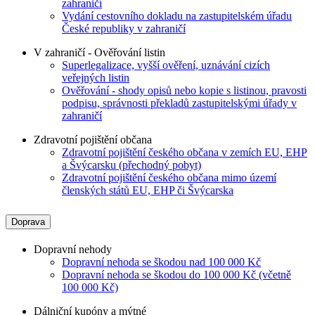
zahraničí
Vydání cestovního dokladu na zastupitelském úřadu
České republiky v zahraničí
V zahraničí - Ověřování listin
Superlegalizace, vyšší ověření, uznávání cizích
veřejných listin
Ověřování - shody opisů nebo kopie s listinou, pravosti
podpisu, správnosti překladů zastupitelskými úřady v
zahraničí
Zdravotní pojištění občana
Zdravotní pojištění českého občana v zemích EU, EHP
a Švýcarsku (přechodný pobyt)
Zdravotní pojištění českého občana mimo území
členských států EU, EHP či Švýcarska
Doprava
Dopravní nehody
Dopravní nehoda se škodou nad 100 000 Kč
Dopravní nehoda se škodou do 100 000 Kč (včetně
100 000 Kč)
Dálniční kupóny a mýtné