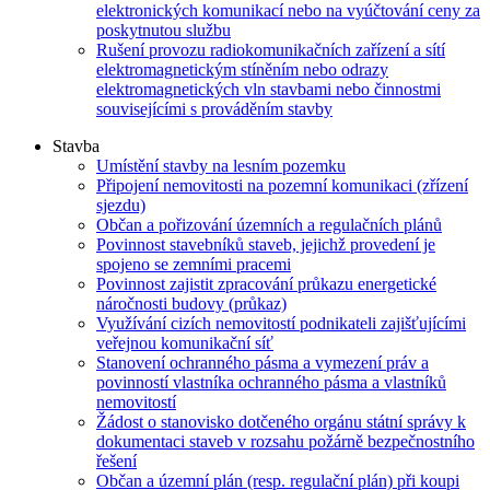
elektronických komunikací nebo na vyúčtování ceny za
poskytnutou službu
Rušení provozu radiokomunikačních zařízení a sítí
elektromagnetickým stíněním nebo odrazy
elektromagnetických vln stavbami nebo činnostmi
souvisejícími s prováděním stavby
Stavba
Umístění stavby na lesním pozemku
Připojení nemovitosti na pozemní komunikaci (zřízení
sjezdu)
Občan a pořizování územních a regulačních plánů
Povinnost stavebníků staveb, jejichž provedení je
spojeno se zemními pracemi
Povinnost zajistit zpracování průkazu energetické
náročnosti budovy (průkaz)
Využívání cizích nemovitostí podnikateli zajišťujícími
veřejnou komunikační síť
Stanovení ochranného pásma a vymezení práv a
povinností vlastníka ochranného pásma a vlastníků
nemovitostí
Žádost o stanovisko dotčeného orgánu státní správy k
dokumentaci staveb v rozsahu požárně bezpečnostního
řešení
Občan a územní plán (resp. regulační plán) při koupi