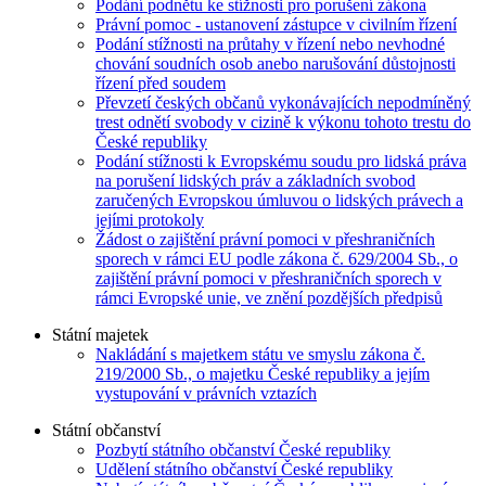
Podání podnětu ke stížnosti pro porušení zákona
Právní pomoc - ustanovení zástupce v civilním řízení
Podání stížnosti na průtahy v řízení nebo nevhodné
chování soudních osob anebo narušování důstojnosti
řízení před soudem
Převzetí českých občanů vykonávajících nepodmíněný
trest odnětí svobody v cizině k výkonu tohoto trestu do
České republiky
Podání stížnosti k Evropskému soudu pro lidská práva
na porušení lidských práv a základních svobod
zaručených Evropskou úmluvou o lidských právech a
jejími protokoly
Žádost o zajištění právní pomoci v přeshraničních
sporech v rámci EU podle zákona č. 629/2004 Sb., o
zajištění právní pomoci v přeshraničních sporech v
rámci Evropské unie, ve znění pozdějších předpisů
Státní majetek
Nakládání s majetkem státu ve smyslu zákona č.
219/2000 Sb., o majetku České republiky a jejím
vystupování v právních vztazích
Státní občanství
Pozbytí státního občanství České republiky
Udělení státního občanství České republiky