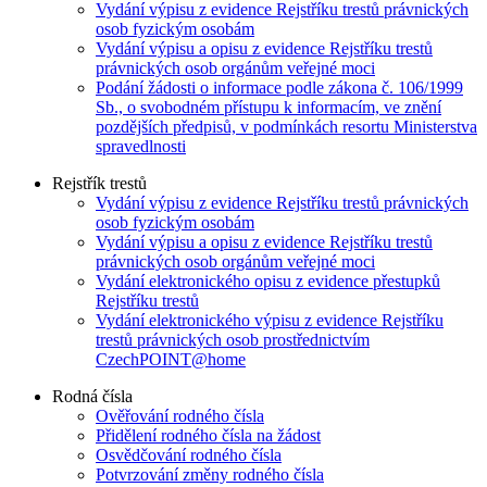
Vydání výpisu z evidence Rejstříku trestů právnických
osob fyzickým osobám
Vydání výpisu a opisu z evidence Rejstříku trestů
právnických osob orgánům veřejné moci
Podání žádosti o informace podle zákona č. 106/1999
Sb., o svobodném přístupu k informacím, ve znění
pozdějších předpisů, v podmínkách resortu Ministerstva
spravedlnosti
Rejstřík trestů
Vydání výpisu z evidence Rejstříku trestů právnických
osob fyzickým osobám
Vydání výpisu a opisu z evidence Rejstříku trestů
právnických osob orgánům veřejné moci
Vydání elektronického opisu z evidence přestupků
Rejstříku trestů
Vydání elektronického výpisu z evidence Rejstříku
trestů právnických osob prostřednictvím
CzechPOINT@home
Rodná čísla
Ověřování rodného čísla
Přidělení rodného čísla na žádost
Osvědčování rodného čísla
Potvrzování změny rodného čísla