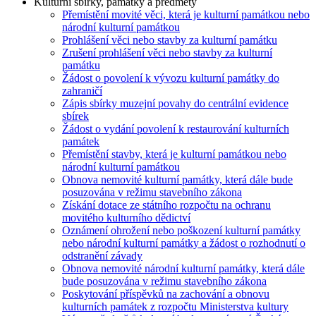
Kulturní sbírky, památky a předměty
Přemístění movité věci, která je kulturní památkou nebo
národní kulturní památkou
Prohlášení věci nebo stavby za kulturní památku
Zrušení prohlášení věci nebo stavby za kulturní
památku
Žádost o povolení k vývozu kulturní památky do
zahraničí
Zápis sbírky muzejní povahy do centrální evidence
sbírek
Žádost o vydání povolení k restaurování kulturních
památek
Přemístění stavby, která je kulturní památkou nebo
národní kulturní památkou
Obnova nemovité kulturní památky, která dále bude
posuzována v režimu stavebního zákona
Získání dotace ze státního rozpočtu na ochranu
movitého kulturního dědictví
Oznámení ohrožení nebo poškození kulturní památky
nebo národní kulturní památky a žádost o rozhodnutí o
odstranění závady
Obnova nemovité národní kulturní památky, která dále
bude posuzována v režimu stavebního zákona
Poskytování příspěvků na zachování a obnovu
kulturních památek z rozpočtu Ministerstva kultury