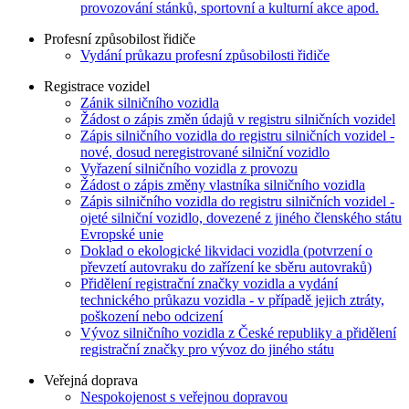
provozování stánků, sportovní a kulturní akce apod.
Profesní způsobilost řidiče
Vydání průkazu profesní způsobilosti řidiče
Registrace vozidel
Zánik silničního vozidla
Žádost o zápis změn údajů v registru silničních vozidel
Zápis silničního vozidla do registru silničních vozidel -
nové, dosud neregistrované silniční vozidlo
Vyřazení silničního vozidla z provozu
Žádost o zápis změny vlastníka silničního vozidla
Zápis silničního vozidla do registru silničních vozidel -
ojeté silniční vozidlo, dovezené z jiného členského státu
Evropské unie
Doklad o ekologické likvidaci vozidla (potvrzení o
převzetí autovraku do zařízení ke sběru autovraků)
Přidělení registrační značky vozidla a vydání
technického průkazu vozidla - v případě jejich ztráty,
poškození nebo odcizení
Vývoz silničního vozidla z České republiky a přidělení
registrační značky pro vývoz do jiného státu
Veřejná doprava
Nespokojenost s veřejnou dopravou