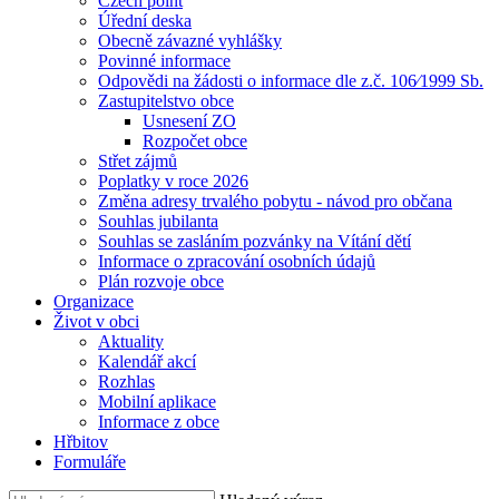
Czech point
Úřední deska
Obecně závazné vyhlášky
Povinné informace
Odpovědi na žádosti o informace dle z.č. 106⁄1999 Sb.
Zastupitelstvo obce
Usnesení ZO
Rozpočet obce
Střet zájmů
Poplatky v roce 2026
Změna adresy trvalého pobytu - návod pro občana
Souhlas jubilanta
Souhlas se zasláním pozvánky na Vítání dětí
Informace o zpracování osobních údajů
Plán rozvoje obce
Organizace
Život v obci
Aktuality
Kalendář akcí
Rozhlas
Mobilní aplikace
Informace z obce
Hřbitov
Formuláře