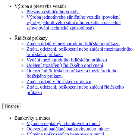
Výroba a přestavba vozidla
Přestavba silničního vozidla
Výroba jednotlivého silničního vozidla (povolení
výroby jednotlivého silničního vozidla a následné
schvalování technické způsobilosti)
Řidičské průkazy
Změna údajů v mezinárodním řidičském průkazu
Ztráta, odcizení, poškození nebo zničení mezinárodního
řidičského průkazu
Vydání mezinárodního řidičského průkazu
Udělení (rozšíření) řidičského oprávnění
Odevzdání řidičského průkazu a mezinárodního
řidičského průkazu
Změna údajů v řidičském průkazu
Ztráta, odcizení, poškození nebo zničení řidičského
průkazu
Finance
Bankovky a mince
Výměna neplatných bankovek a mincí
Odevzdání padělané bankovky nebo mince
Výměna poškozených bankovek a mincí