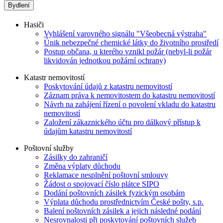
Bydlení
Hasiči
Vyhlášení varovného signálu "Všeobecná výstraha"
Únik nebezpečné chemické látky do životního prostředí
Postup občana, u kterého vznikl požár (nebyl-li požár
likvidován jednotkou požární ochrany)
Katastr nemovitostí
Poskytování údajů z katastru nemovitostí
Záznam práva k nemovitostem do katastru nemovitostí
Návrh na zahájení řízení o povolení vkladu do katastru
nemovitostí
Založení zákaznického účtu pro dálkový přístup k
údajům katastru nemovitostí
Poštovní služby
Zásilky do zahraničí
Změna výplaty důchodu
Reklamace nesplnění poštovní smlouvy
Žádost o spojovací číslo plátce SIPO
Dodání poštovních zásilek fyzickým osobám
Výplata důchodu prostřednictvím České pošty, s.p.
Balení poštovních zásilek a jejich následné podání
Nesrovnalosti při poskytování poštovních služeb