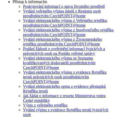
Přístup k informacím
Poskytování informací o stavu životního prostředí
Vydání veřejného výpisu údajů z Registru osob
prostřednictvím CzechPOINT@home
Vydání elektronického výpisu z Veřejného rejstříku
prostřednictvím CzechPOINT@home
Vydání elektronického výpisu z Insolvenčního rejstříku
prostřednictvím CzechPOINT@home
Vydání elektronického výpisu z Živnostenského
rejstříku prostřednictvím CzechPOINT@home
Podání žádosti o zveřejnění informací fyzických a
právnických osob na Portálu veřejné správy
Vydání elektronického výpisu ze Seznamu
kvalifikovaných dodavatelů prostřednictvím
CzechPOINT@home
Vydání elektronického výpisu z evidence Rejstříku
trestů právnických osob prostřednictvím
CzechPOINT@home
Vydání elektronického opisu z evidence přestupků
Rejstříku trestů
Jak žádat o informace z resortu Ministerstva vnitra
České republiky
Výpis z veřejného rejstříku
Vydání výpisu z evidence Rejstříku trestů fyzických
osob