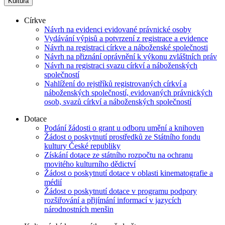
Kultura
Církve
Návrh na evidenci evidované právnické osoby
Vydávání výpisů a potvrzení z registrace a evidence
Návrh na registraci církve a náboženské společnosti
Návrh na přiznání oprávnění k výkonu zvláštních práv
Návrh na registraci svazu církví a náboženských
společností
Nahlížení do rejstříků registrovaných církví a
náboženských společností, evidovaných právnických
osob, svazů církví a náboženských společností
Dotace
Podání žádosti o grant u odboru umění a knihoven
Žádost o poskytnutí prostředků ze Státního fondu
kultury České republiky
Získání dotace ze státního rozpočtu na ochranu
movitého kulturního dědictví
Žádost o poskytnutí dotace v oblasti kinematografie a
médií
Žádost o poskytnutí dotace v programu podpory
rozšiřování a přijímání informací v jazycích
národnostních menšin