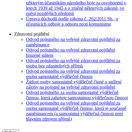
některým účastníkům národního boje za osvobození v
letech 1939 až 1945 a o změně některých zákonů, ve
znění pozdějších předpisů
Úprava důchodů podle zákona č. 262/2011 Sb., o
účastnících odboje a odporu proti komunismu
Zdravotní pojištění
Odvod pojistného na veřejné zdravotní pojištění za
zaměstnance
Odvod pojistného na veřejné zdravotní pojištění
hrazené státem
Odvod pojistného na veřejné zdravotní pojištění za
osobu bez zdanitelných příjmů
Odvod pojistného na veřejné zdravotní pojištění za
osobu samostatně výdělečně činnou
Žádost osoby samostatně výdělečně činné o snížení
zálohy na pojistné na veřejné zdravotní pojištění
Odvod pojistného za osobu samostatně výdělečně
činnou, která zahajuje samostatnou výdělečnou činnost
Odvod pojistného na veřejné zdravotní pojištění za
osobu samostatně výdělečně činnou, která je současně
zaměstnancem (a samostatná výdělečná činnost není
hlavním zdrojem příjmů)