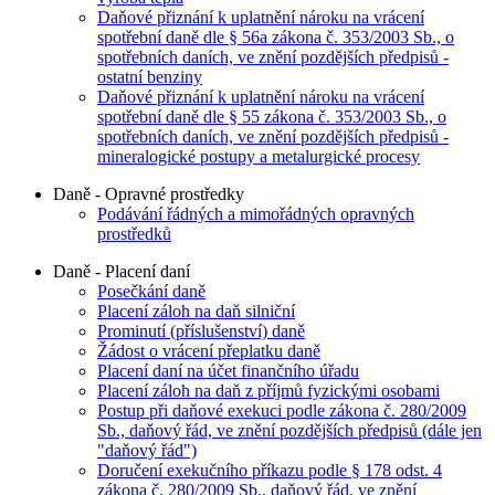
Daňové přiznání k uplatnění nároku na vrácení
spotřební daně dle § 56a zákona č. 353/2003 Sb., o
spotřebních daních, ve znění pozdějších předpisů -
ostatní benziny
Daňové přiznání k uplatnění nároku na vrácení
spotřební daně dle § 55 zákona č. 353/2003 Sb., o
spotřebních daních, ve znění pozdějších předpisů -
mineralogické postupy a metalurgické procesy
Daně - Opravné prostředky
Podávání řádných a mimořádných opravných
prostředků
Daně - Placení daní
Posečkání daně
Placení záloh na daň silniční
Prominutí (příslušenství) daně
Žádost o vrácení přeplatku daně
Placení daní na účet finančního úřadu
Placení záloh na daň z příjmů fyzickými osobami
Postup při daňové exekuci podle zákona č. 280/2009
Sb., daňový řád, ve znění pozdějších předpisů (dále jen
"daňový řád")
Doručení exekučního příkazu podle § 178 odst. 4
zákona č. 280/2009 Sb., daňový řád, ve znění