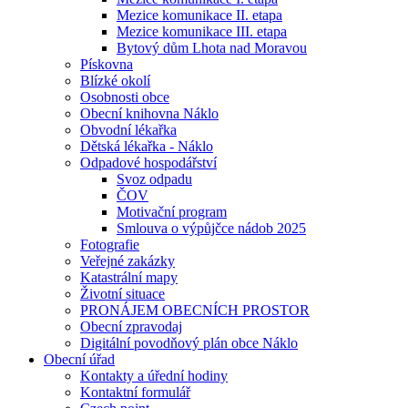
Mezice komunikace II. etapa
Mezice komunikace III. etapa
Bytový dům Lhota nad Moravou
Pískovna
Blízké okolí
Osobnosti obce
Obecní knihovna Náklo
Obvodní lékařka
Dětská lékařka - Náklo
Odpadové hospodářství
Svoz odpadu
ČOV
Motivační program
Smlouva o výpůjčce nádob 2025
Fotografie
Veřejné zakázky
Katastrální mapy
Životní situace
PRONÁJEM OBECNÍCH PROSTOR
Obecní zpravodaj
Digitální povodňový plán obce Náklo
Obecní úřad
Kontakty a úřední hodiny
Kontaktní formulář