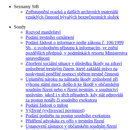
Seznamy StB
Zpřístupnění svazků a dalších archivních materiálů
vzniklých činností bývalých bezpečnostních složek
Soudy
Rozvod manželství
Podání trestního oznámení
Podání žádosti o informace podle zákona č. 106/1999
Sb., o svobodném přístupu k informacím, ve znění
pozdějších předpisů, v podmínkách resortu Ministerstva
spravedlnosti
Zhoršení sociální situace v důsledku škody na zdraví
způsobené trestným činem, které zakládá právo na
poskytnutí peněžité pomoci obětem trestné činnosti
Uplatnění nároku na náhradu škody způsobené při
výkonu státní moci, došlo-li ke škodě v občanském
soudním řízení nebo v řízení trestním, v soudnictví
správním, jakož i v těch případech, kdy stát odpovídá
za postup notáře či soudního exekutora
Podání žádosti o milost
Výživné (vyživovací povinnost)
Podání podnětu na postup soudního exekutora
Přidělení advokáta ex offo v trestním řízení
Ustanovení zástupce v občanském soudním řízení