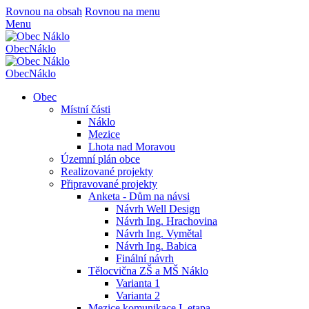
Rovnou na obsah
Rovnou na menu
Menu
Obec
Náklo
Obec
Náklo
Obec
Místní části
Náklo
Mezice
Lhota nad Moravou
Územní plán obce
Realizované projekty
Připravované projekty
Anketa - Dům na návsi
Návrh Well Design
Návrh Ing. Hrachovina
Návrh Ing. Vymětal
Návrh Ing. Babica
Finální návrh
Tělocvična ZŠ a MŠ Náklo
Varianta 1
Varianta 2
Mezice komunikace I. etapa