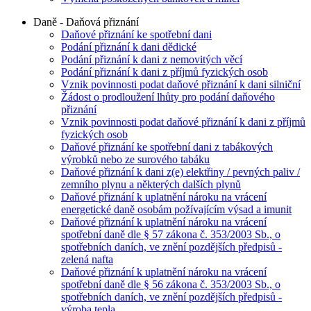
Daně - Daňová přiznání
Daňové přiznání ke spotřební dani
Podání přiznání k dani dědické
Podání přiznání k dani z nemovitých věcí
Podání přiznání k dani z příjmů fyzických osob
Vznik povinnosti podat daňové přiznání k dani silniční
Žádost o prodloužení lhůty pro podání daňového
přiznání
Vznik povinnosti podat daňové přiznání k dani z příjmů
fyzických osob
Daňové přiznání ke spotřební dani z tabákových
výrobků nebo ze surového tabáku
Daňové přiznání k dani z(e) elektřiny / pevných paliv /
zemního plynu a některých dalších plynů
Daňové přiznání k uplatnění nároku na vrácení
energetické daně osobám požívajícím výsad a imunit
Daňové přiznání k uplatnění nároku na vrácení
spotřební daně dle § 57 zákona č. 353/2003 Sb., o
spotřebních daních, ve znění pozdějších předpisů -
zelená nafta
Daňové přiznání k uplatnění nároku na vrácení
spotřební daně dle § 56 zákona č. 353/2003 Sb., o
spotřebních daních, ve znění pozdějších předpisů -
výroba tepla