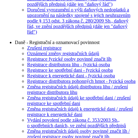
pozdějších předpisů (dále jen "daňový řád")
Doručení vyrozumění o výši daňových nedoplatků a
upozornění na následky spojené s jejich neuhrazením
podle § 153 odst. 3 zákona č. 280/2009 Sb., daňový
řád, ve znění pozdějších předpisů (dále jen "daňový
řád")
Daně - Registrační a oznamovací povinnost
Zrušení registrace
Oznámení změny registračních údajů
Registrace fyzické osoby povinné značit líh
Registrace distributora lihu - fyzická osoba
Registrace ke spotřební dani - fyzická osoba
Registrace k energetické dani - fyzická osoba
Registrace distributora pohonných hmot - fyzická osoba
Změna registračních údajů distributora lihu / zrušení
registrace distributora lihu
Změna registračních údajů ke spotřební dani / zrušení
registrace ke spotřební dani
Změna registračních údajů k energetické dani / zrušení
registrace k energetické dani
Vydání povolení podle zákona č. 353/2003 Sb.,
o spotřebních daních, ve znění pozdějších předpisů
Změna registračních údajů osoby povinné značit líh /
zrušení registrace osoby povinné značit líh