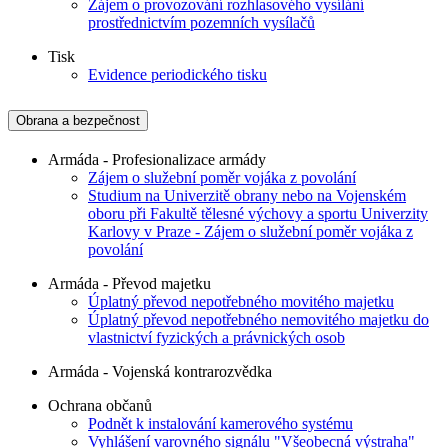
Zájem o provozování rozhlasového vysílání
prostřednictvím pozemních vysílačů
Tisk
Evidence periodického tisku
Obrana a bezpečnost
Armáda - Profesionalizace armády
Zájem o služební poměr vojáka z povolání
Studium na Univerzitě obrany nebo na Vojenském
oboru při Fakultě tělesné výchovy a sportu Univerzity
Karlovy v Praze - Zájem o služební poměr vojáka z
povolání
Armáda - Převod majetku
Úplatný převod nepotřebného movitého majetku
Úplatný převod nepotřebného nemovitého majetku do
vlastnictví fyzických a právnických osob
Armáda - Vojenská kontrarozvědka
Ochrana občanů
Podnět k instalování kamerového systému
Vyhlášení varovného signálu "Všeobecná výstraha"