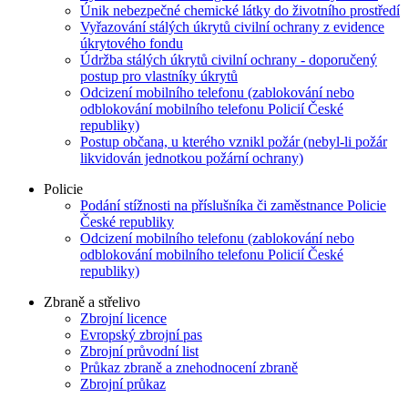
Únik nebezpečné chemické látky do životního prostředí
Vyřazování stálých úkrytů civilní ochrany z evidence
úkrytového fondu
Údržba stálých úkrytů civilní ochrany - doporučený
postup pro vlastníky úkrytů
Odcizení mobilního telefonu (zablokování nebo
odblokování mobilního telefonu Policií České
republiky)
Postup občana, u kterého vznikl požár (nebyl-li požár
likvidován jednotkou požární ochrany)
Policie
Podání stížnosti na příslušníka či zaměstnance Policie
České republiky
Odcizení mobilního telefonu (zablokování nebo
odblokování mobilního telefonu Policií České
republiky)
Zbraně a střelivo
Zbrojní licence
Evropský zbrojní pas
Zbrojní průvodní list
Průkaz zbraně a znehodnocení zbraně
Zbrojní průkaz