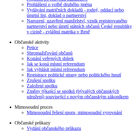
Prohlášení o volbě druhého jména
Vydávání matričních dokladů - rodný, oddací nebo
úmrtní list, doklad o partnerství
Narození, uzavření manželství, vznik registrovaného
partnerství nebo úmrtí státních občanů České republiky
v cizině - zvláštní matrika v Brně
Občanské aktivity
Petice
Shromažďování občanů
Konání veřejných sbírek
Jak se koná místní referendum
Jak vyhlásit místní referendum
Registrace politické strany nebo politického hnutí
Zrušení spolku
Založení spolku
Změny týkající se spolků (bývalých občanských
sdružení) související s novým občanským zákoníkem
Mimosoudní proces
Mimosoudní řešení sporu, mimosoudní vyrovnání
Občanské průkazy
Vydání občanského průkazu