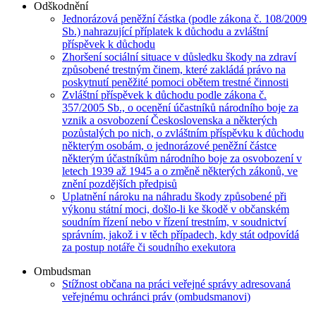
Odškodnění
Jednorázová peněžní částka (podle zákona č. 108/2009
Sb.) nahrazující příplatek k důchodu a zvláštní
příspěvek k důchodu
Zhoršení sociální situace v důsledku škody na zdraví
způsobené trestným činem, které zakládá právo na
poskytnutí peněžité pomoci obětem trestné činnosti
Zvláštní příspěvek k důchodu podle zákona č.
357/2005 Sb., o ocenění účastníků národního boje za
vznik a osvobození Československa a některých
pozůstalých po nich, o zvláštním příspěvku k důchodu
některým osobám, o jednorázové peněžní částce
některým účastníkům národního boje za osvobození v
letech 1939 až 1945 a o změně některých zákonů, ve
znění pozdějších předpisů
Uplatnění nároku na náhradu škody způsobené při
výkonu státní moci, došlo-li ke škodě v občanském
soudním řízení nebo v řízení trestním, v soudnictví
správním, jakož i v těch případech, kdy stát odpovídá
za postup notáře či soudního exekutora
Ombudsman
Stížnost občana na práci veřejné správy adresovaná
veřejnému ochránci práv (ombudsmanovi)