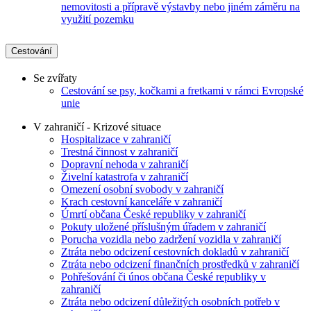
nemovitosti a přípravě výstavby nebo jiném záměru na
využití pozemku
Cestování
Se zvířaty
Cestování se psy, kočkami a fretkami v rámci Evropské
unie
V zahraničí - Krizové situace
Hospitalizace v zahraničí
Trestná činnost v zahraničí
Dopravní nehoda v zahraničí
Živelní katastrofa v zahraničí
Omezení osobní svobody v zahraničí
Krach cestovní kanceláře v zahraničí
Úmrtí občana České republiky v zahraničí
Pokuty uložené příslušným úřadem v zahraničí
Porucha vozidla nebo zadržení vozidla v zahraničí
Ztráta nebo odcizení cestovních dokladů v zahraničí
Ztráta nebo odcizení finančních prostředků v zahraničí
Pohřešování či únos občana České republiky v
zahraničí
Ztráta nebo odcizení důležitých osobních potřeb v