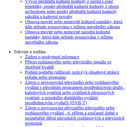
Vývoz předmětů kulturní hodnoty z území České
republiky, prodej předmětů kulturní hodnoty z oboru
archeologie nebo prodej předmětů kulturní hodnoty
sakrální a kultovní povahy
Obnova movité nebo nemovité kulturní památky, která
dále nebude posuzována v režimu stavebního zákona
Obnova movité nebo nemovité národní kulturní
památky, která dále nebude posuzována v režimu
stavebního zákona
Televize a rozhlas
Žádost o poskytnutí informace
Příjem rozhlasového nebo televizního signálu ve
zhoršené kvalitě
Podání podnětu (stížnosti, petice) k obsahové stránce
pořadu nebo programu
Zájem o provozování televizního nebo rozhlasového
vysílání s původním programem prostřednictvím družic,
kabelových systémů nebo zvláštních přenosových
systémů, a zemského digitálního vysílání
prostřednictvím vysílačů (DVB-T)
Zájem o provozování převzatého televizního nebo
rozhlasového vysílání - tj. příjem a současné úplné a
nezměněné šíření původních rozhlasových a televizních
programů