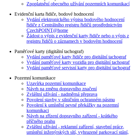
Zpoplatnění obecného užívání pozemních komunikací
Evidenční karta řidiče, bodové hodnocení
Vydání elektronického výpisu bodového hodnocení
řidiče z Centrálního registru řidičů prostřednictvím
CzechPOINT@home
Žádost o výpis z evidenční karty řidiče nebo o výpis z
registru řidičů o záznamech v bodovém hodnocení
Paměťové karty (digitální tachograf)
Vydání paměťové karty řidiče pro digitální tachograf
Vydání paměťové karty vozidla pro digitální tachograf
Vydání paměťové servisní karty pro digitální tachograf
Pozemní komunikace
Uzavírka pozemní komunikace
Návrh na změnu dopravního značení
Zvláštní užívání - nadměrná přeprava
Povolení stavby v silničním ochranném pásmu
Povolení k umístění pevné překážky na pozemní
komunikaci
Návrh na zřízení dopravního zařízení - krátkého
příčného prahu
Zvláštní užívání - reklamní zařízení, stavební práce,
umístění inženýrských sítí, vyhrazené parkovací stání,