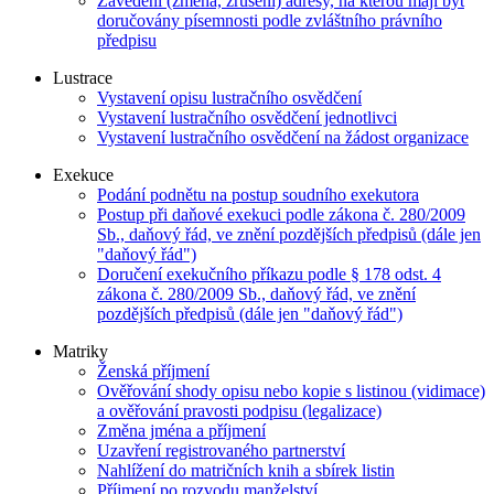
Zavedení (změna, zrušení) adresy, na kterou mají být
doručovány písemnosti podle zvláštního právního
předpisu
Lustrace
Vystavení opisu lustračního osvědčení
Vystavení lustračního osvědčení jednotlivci
Vystavení lustračního osvědčení na žádost organizace
Exekuce
Podání podnětu na postup soudního exekutora
Postup při daňové exekuci podle zákona č. 280/2009
Sb., daňový řád, ve znění pozdějších předpisů (dále jen
"daňový řád")
Doručení exekučního příkazu podle § 178 odst. 4
zákona č. 280/2009 Sb., daňový řád, ve znění
pozdějších předpisů (dále jen "daňový řád")
Matriky
Ženská příjmení
Ověřování shody opisu nebo kopie s listinou (vidimace)
a ověřování pravosti podpisu (legalizace)
Změna jména a příjmení
Uzavření registrovaného partnerství
Nahlížení do matričních knih a sbírek listin
Příjmení po rozvodu manželství