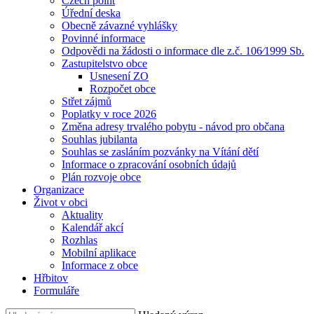
Czech point
Úřední deska
Obecně závazné vyhlášky
Povinné informace
Odpovědi na žádosti o informace dle z.č. 106⁄1999 Sb.
Zastupitelstvo obce
Usnesení ZO
Rozpočet obce
Střet zájmů
Poplatky v roce 2026
Změna adresy trvalého pobytu - návod pro občana
Souhlas jubilanta
Souhlas se zasláním pozvánky na Vítání dětí
Informace o zpracování osobních údajů
Plán rozvoje obce
Organizace
Život v obci
Aktuality
Kalendář akcí
Rozhlas
Mobilní aplikace
Informace z obce
Hřbitov
Formuláře