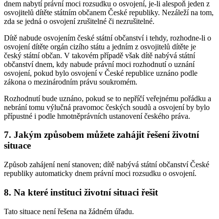
dnem nabytí právní moci rozsudku o osvojení, je-li alespoň jeden z
osvojitelů dítěte státním občanem České republiky. Nezáleží na tom,
zda se jedná o osvojení zrušitelné či nezrušitelné.
Dítě nabude osvojením české státní občanství i tehdy, rozhodne-li o
osvojení dítěte orgán cizího státu a jedním z osvojitelů dítěte je
český státní občan. V takovém případě však dítě nabývá státní
občanství dnem, kdy nabude právní moci rozhodnutí o uznání
osvojení, pokud bylo osvojení v České republice uznáno podle
zákona o mezinárodním právu soukromém.
Rozhodnutí bude uznáno, pokud se to nepříčí veřejnému pořádku a
nebrání tomu výlučná pravomoc českých soudů a osvojení by bylo
přípustné i podle hmotněprávních ustanovení českého práva.
7. Jakým způsobem můžete zahájit řešení životní
situace
Způsob zahájení není stanoven; dítě nabývá státní občanství České
republiky automaticky dnem právní moci rozsudku o osvojení.
8. Na které instituci životní situaci řešit
Tato situace není řešena na žádném úřadu.