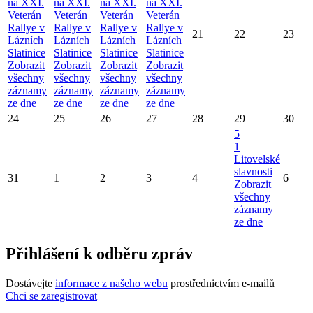
na XXI.
na XXI.
na XXI.
na XXI.
Veterán
Veterán
Veterán
Veterán
Rallye v
Rallye v
Rallye v
Rallye v
21
22
23
Lázních
Lázních
Lázních
Lázních
Slatinice
Slatinice
Slatinice
Slatinice
Zobrazit
Zobrazit
Zobrazit
Zobrazit
všechny
všechny
všechny
všechny
záznamy
záznamy
záznamy
záznamy
ze dne
ze dne
ze dne
ze dne
24
25
26
27
28
29
30
5
1
Litovelské
slavnosti
31
1
2
3
4
6
Zobrazit
všechny
záznamy
ze dne
Přihlášení k odběru zpráv
Dostávejte
informace z našeho webu
prostřednictvím e-mailů
Chci se zaregistrovat