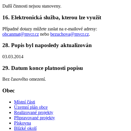
Další činnosti nejsou stanoveny.
16. Elektronická služba, kterou lze využít
Případné dotazy můžete zaslat na e-mailové adresy:
obcanmat@mvcr.cz
nebo
bezuchova@mvcr.cz
.
28. Popis byl naposledy aktualizován
03.03.2014
29. Datum konce platnosti popisu
Bez časového omezení.
Obec
Místní části
Územní plán obce
Realizované projekty
Připravované projekty
Pískovna
Blízké okolí