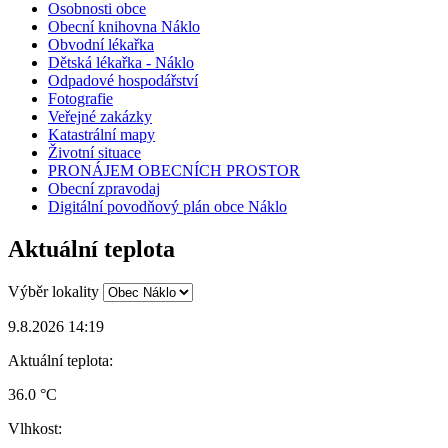
Osobnosti obce
Obecní knihovna Náklo
Obvodní lékařka
Dětská lékařka - Náklo
Odpadové hospodářství
Fotografie
Veřejné zakázky
Katastrální mapy
Životní situace
PRONÁJEM OBECNÍCH PROSTOR
Obecní zpravodaj
Digitální povodňový plán obce Náklo
Aktuální teplota
Výběr lokality
9.8.2026 14:19
Aktuální teplota:
36.0 °C
Vlhkost: