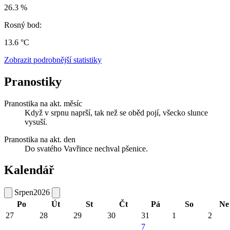
26.3 %
Rosný bod:
13.6 °C
Zobrazit podrobnější statistiky
Pranostiky
Pranostika na akt. měsíc
Když v srpnu naprší, tak než se oběd pojí, všecko slunce
vysuší.
Pranostika na akt. den
Do svatého Vavřince nechval pšenice.
Kalendář
Srpen
2026
Po
Út
St
Čt
Pá
So
Ne
27
28
29
30
31
1
2
7