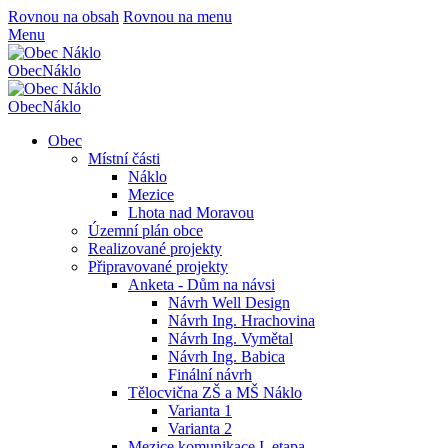
Rovnou na obsah
Rovnou na menu
Menu
Obec
Náklo
Obec
Náklo
Obec
Místní části
Náklo
Mezice
Lhota nad Moravou
Územní plán obce
Realizované projekty
Připravované projekty
Anketa - Dům na návsi
Návrh Well Design
Návrh Ing. Hrachovina
Návrh Ing. Vymětal
Návrh Ing. Babica
Finální návrh
Tělocvična ZŠ a MŠ Náklo
Varianta 1
Varianta 2
Mezice komunikace I. etapa