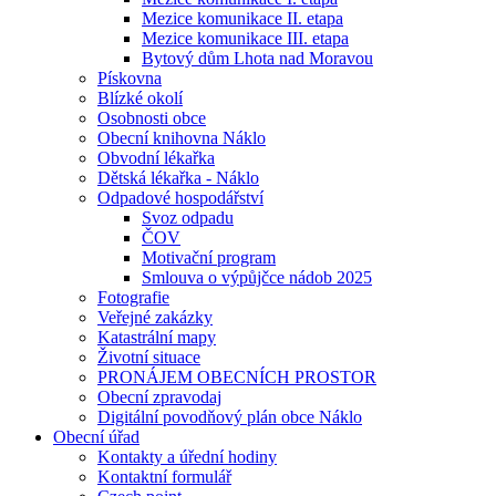
Mezice komunikace II. etapa
Mezice komunikace III. etapa
Bytový dům Lhota nad Moravou
Pískovna
Blízké okolí
Osobnosti obce
Obecní knihovna Náklo
Obvodní lékařka
Dětská lékařka - Náklo
Odpadové hospodářství
Svoz odpadu
ČOV
Motivační program
Smlouva o výpůjčce nádob 2025
Fotografie
Veřejné zakázky
Katastrální mapy
Životní situace
PRONÁJEM OBECNÍCH PROSTOR
Obecní zpravodaj
Digitální povodňový plán obce Náklo
Obecní úřad
Kontakty a úřední hodiny
Kontaktní formulář