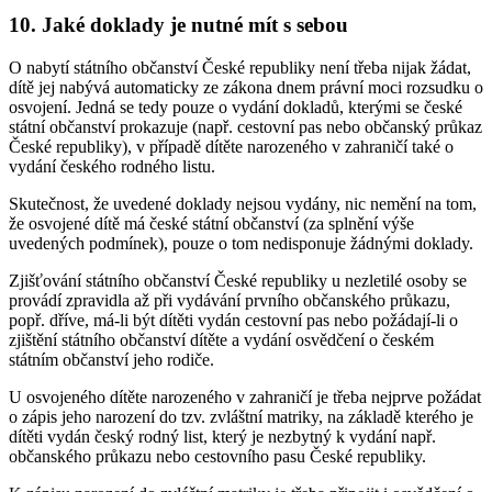
10. Jaké doklady je nutné mít s sebou
O nabytí státního občanství České republiky není třeba nijak žádat,
dítě jej nabývá automaticky ze zákona dnem právní moci rozsudku o
osvojení. Jedná se tedy pouze o vydání dokladů, kterými se české
státní občanství prokazuje (např. cestovní pas nebo občanský průkaz
České republiky), v případě dítěte narozeného v zahraničí také o
vydání českého rodného listu.
Skutečnost, že uvedené doklady nejsou vydány, nic nemění na tom,
že osvojené dítě má české státní občanství (za splnění výše
uvedených podmínek), pouze o tom nedisponuje žádnými doklady.
Zjišťování státního občanství České republiky u nezletilé osoby se
provádí zpravidla až při vydávání prvního občanského průkazu,
popř. dříve, má-li být dítěti vydán cestovní pas nebo požádají-li o
zjištění státního občanství dítěte a vydání osvědčení o českém
státním občanství jeho rodiče.
U osvojeného dítěte narozeného v zahraničí je třeba nejprve požádat
o zápis jeho narození do tzv. zvláštní matriky, na základě kterého je
dítěti vydán český rodný list, který je nezbytný k vydání např.
občanského průkazu nebo cestovního pasu České republiky.