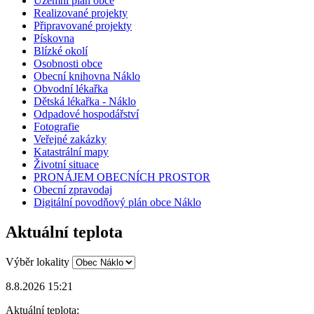
Územní plán obce
Realizované projekty
Připravované projekty
Pískovna
Blízké okolí
Osobnosti obce
Obecní knihovna Náklo
Obvodní lékařka
Dětská lékařka - Náklo
Odpadové hospodářství
Fotografie
Veřejné zakázky
Katastrální mapy
Životní situace
PRONÁJEM OBECNÍCH PROSTOR
Obecní zpravodaj
Digitální povodňový plán obce Náklo
Aktuální teplota
Výběr lokality
8.8.2026 15:21
Aktuální teplota: