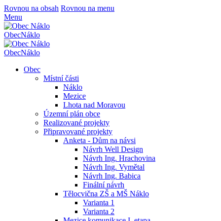
Rovnou na obsah
Rovnou na menu
Menu
Obec
Náklo
Obec
Náklo
Obec
Místní části
Náklo
Mezice
Lhota nad Moravou
Územní plán obce
Realizované projekty
Připravované projekty
Anketa - Dům na návsi
Návrh Well Design
Návrh Ing. Hrachovina
Návrh Ing. Vymětal
Návrh Ing. Babica
Finální návrh
Tělocvična ZŠ a MŠ Náklo
Varianta 1
Varianta 2
Mezice komunikace I. etapa