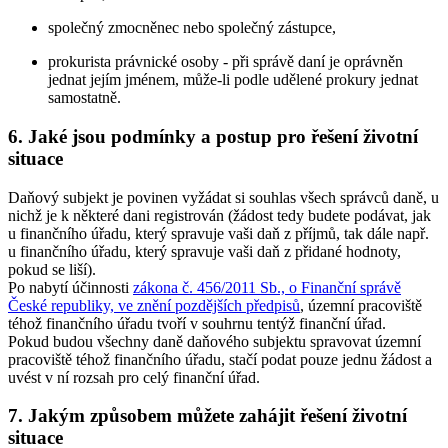
společný zmocněnec nebo společný zástupce,
prokurista právnické osoby - při správě daní je oprávněn
jednat jejím jménem, může-li podle udělené prokury jednat
samostatně.
6. Jaké jsou podmínky a postup pro řešení životní
situace
Daňový subjekt je povinen vyžádat si souhlas všech správců daně, u
nichž je k některé dani registrován (žádost tedy budete podávat, jak
u finančního úřadu, který spravuje vaši daň z příjmů, tak dále např.
u finančního úřadu, který spravuje vaši daň z přidané hodnoty,
pokud se liší).
Po nabytí účinnosti
zákona č. 456/2011 Sb., o Finanční správě
České republiky, ve znění pozdějších předpisů
, územní pracoviště
téhož finančního úřadu tvoří v souhrnu tentýž finanční úřad.
Pokud budou všechny daně daňového subjektu spravovat územní
pracoviště téhož finančního úřadu, stačí podat pouze jednu žádost a
uvést v ní rozsah pro celý finanční úřad.
7. Jakým způsobem můžete zahájit řešení životní
situace