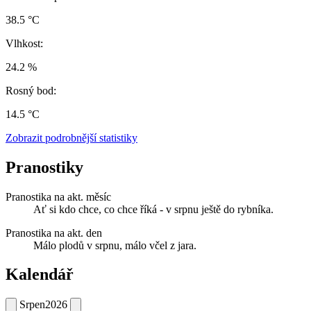
38.5 °C
Vlhkost:
24.2 %
Rosný bod:
14.5 °C
Zobrazit podrobnější statistiky
Pranostiky
Pranostika na akt. měsíc
Ať si kdo chce, co chce říká - v srpnu ještě do rybníka.
Pranostika na akt. den
Málo plodů v srpnu, málo včel z jara.
Kalendář
Srpen
2026