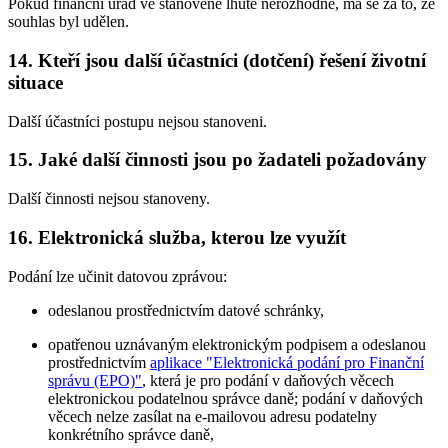
Pokud finanční úřad ve stanovené lhůtě nerozhodne, má se za to, že
souhlas byl udělen.
14. Kteří jsou další účastníci (dotčení) řešení životní
situace
Další účastníci postupu nejsou stanoveni.
15. Jaké další činnosti jsou po žadateli požadovány
Další činnosti nejsou stanoveny.
16. Elektronická služba, kterou lze využít
Podání lze učinit datovou zprávou:
odeslanou prostřednictvím datové schránky,
opatřenou uznávaným elektronickým podpisem a odeslanou
prostřednictvím
aplikace "Elektronická podání pro Finanční
správu (EPO)"
, která je pro podání v daňových věcech
elektronickou podatelnou správce daně; podání v daňových
věcech nelze zasílat na e-mailovou adresu podatelny
konkrétního správce daně,