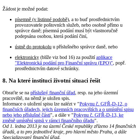
Žádost je možné podat:
písemně (v listinné podobě)
, a to buď prostřednictvím
provozovatele poštovních služeb, nebo osobně přímo u
správce daně; písemná podání musí být vlastnoručně
podepsána osobou, která podání činí,
ústně do protokolu
u příslušného správce daně, nebo
elektronicky
(blíže viz bod 16) za použití
aplikace
"Elektronická podání pro Finanční správu (EPO)"
, popř.
prostřednictvím datové schránky.
8. Na které instituci životní situaci řešit
Obraťte se na
příslušný finanční úřad
, resp. na jeho územní
pracoviště, na němž je uložen spis.
Informace o uložení spisu lze nalézt v "
Pokynu č. GFŘ-D-12, o
finančních úřadech, jejich územních pracovištích a o umístění spisu
nebo jeho příslušné části
", a dále v "
Pokynu č. GFŘ-D-13, ke
změně umístění spisů v rámci finančního úřadu
".
Od 1. ledna 2013 je na území České republiky zřízeno 14 finančních
úřadů, a to pro jednotlivé kraje, pro hlavní město Prahu, a dále
Specializovaný finanční úřad.