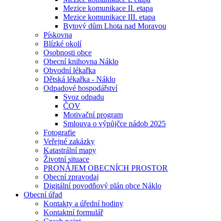
Mezice komunikace II. etapa
Mezice komunikace III. etapa
Bytový dům Lhota nad Moravou
Pískovna
Blízké okolí
Osobnosti obce
Obecní knihovna Náklo
Obvodní lékařka
Dětská lékařka - Náklo
Odpadové hospodářství
Svoz odpadu
ČOV
Motivační program
Smlouva o výpůjčce nádob 2025
Fotografie
Veřejné zakázky
Katastrální mapy
Životní situace
PRONÁJEM OBECNÍCH PROSTOR
Obecní zpravodaj
Digitální povodňový plán obce Náklo
Obecní úřad
Kontakty a úřední hodiny
Kontaktní formulář