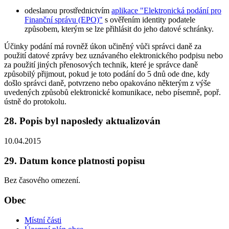
odeslanou prostřednictvím
aplikace "Elektronická podání pro
Finanční správu (EPO)"
s ověřením identity podatele
způsobem, kterým se lze přihlásit do jeho datové schránky.
Účinky podání má rovněž úkon učiněný vůči správci daně za
použití datové zprávy bez uznávaného elektronického podpisu nebo
za použití jiných přenosových technik, které je správce daně
způsobilý přijmout, pokud je toto podání do 5 dnů ode dne, kdy
došlo správci daně, potvrzeno nebo opakováno některým z výše
uvedených způsobů elektronické komunikace, nebo písemně, popř.
ústně do protokolu.
28. Popis byl naposledy aktualizován
10.04.2015
29. Datum konce platnosti popisu
Bez časového omezení.
Obec
Místní části