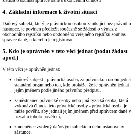
Žádost o souhlas správce daně s ukončením činnosti
4. Základní informace k životní situaci
Daňový subjekt, který je právnickou osobou zanikající bez právního
nástupce, je povinen předložit současně se žádostí o výmaz z
obchodního rejstříku nebo obdobného veřejného rejstříku souhlas
správce daně, u kterého je registrován.
5. Kdo je oprávněn v této věci jednat (podat žádost
apod.)
V této věci je oprávněn jednat:
daňový subjekt - právnická osoba; za právnickou osobu jedná
statutární orgán nebo ten, kdo prokáže, že je oprávněn jednat
jejím jménem podle jiného právního předpisu,
zaměstnanec právnické osoby nebo jiná fyzická osoba, která
vykonává činnost této právnické osoby - právnická osoba je
může pověřit, aby jednali jejím jménem před správcem daně v
rozsahu tohoto pověření,
zmocněnec zvolený daňovým subjektem nebo ustanovený
zástupce,