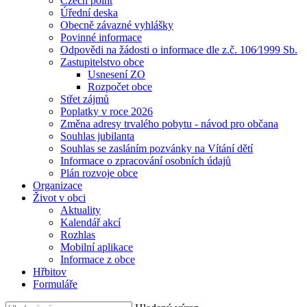
Czech point
Úřední deska
Obecně závazné vyhlášky
Povinné informace
Odpovědi na žádosti o informace dle z.č. 106⁄1999 Sb.
Zastupitelstvo obce
Usnesení ZO
Rozpočet obce
Střet zájmů
Poplatky v roce 2026
Změna adresy trvalého pobytu - návod pro občana
Souhlas jubilanta
Souhlas se zasláním pozvánky na Vítání dětí
Informace o zpracování osobních údajů
Plán rozvoje obce
Organizace
Život v obci
Aktuality
Kalendář akcí
Rozhlas
Mobilní aplikace
Informace z obce
Hřbitov
Formuláře