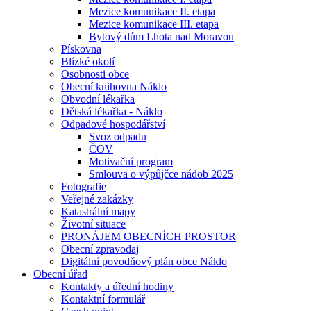
Mezice komunikace II. etapa
Mezice komunikace III. etapa
Bytový dům Lhota nad Moravou
Pískovna
Blízké okolí
Osobnosti obce
Obecní knihovna Náklo
Obvodní lékařka
Dětská lékařka - Náklo
Odpadové hospodářství
Svoz odpadu
ČOV
Motivační program
Smlouva o výpůjčce nádob 2025
Fotografie
Veřejné zakázky
Katastrální mapy
Životní situace
PRONÁJEM OBECNÍCH PROSTOR
Obecní zpravodaj
Digitální povodňový plán obce Náklo
Obecní úřad
Kontakty a úřední hodiny
Kontaktní formulář