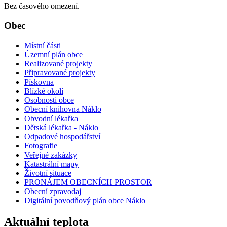
Bez časového omezení.
Obec
Místní části
Územní plán obce
Realizované projekty
Připravované projekty
Pískovna
Blízké okolí
Osobnosti obce
Obecní knihovna Náklo
Obvodní lékařka
Dětská lékařka - Náklo
Odpadové hospodářství
Fotografie
Veřejné zakázky
Katastrální mapy
Životní situace
PRONÁJEM OBECNÍCH PROSTOR
Obecní zpravodaj
Digitální povodňový plán obce Náklo
Aktuální teplota