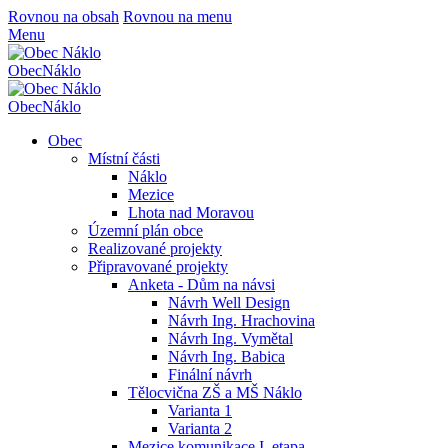
Rovnou na obsah
Rovnou na menu
Menu
Obec
Náklo
Obec
Náklo
Obec
Místní části
Náklo
Mezice
Lhota nad Moravou
Územní plán obce
Realizované projekty
Připravované projekty
Anketa - Dům na návsi
Návrh Well Design
Návrh Ing. Hrachovina
Návrh Ing. Vymětal
Návrh Ing. Babica
Finální návrh
Tělocvična ZŠ a MŠ Náklo
Varianta 1
Varianta 2
Mezice komunikace I. etapa