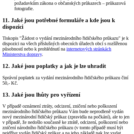
požadavkům zákona o občanských průkazech – průkazová
fotografie.
11. Jaké jsou potřebné formuláře a kde jsou k
dispozici
Tiskopis "Žádost o vydání mezinárodního řidičského průkazu" je k
dispozici na všech příslušných obecních úřadech obcí s rozšířenou
působností nebo k prohlédnutí na
internetových stránkách
Ministerstva dopravy
.
12. Jaké jsou poplatky a jak je lze uhradit
Správní poplatek za vydání mezinárodního řidičského průkazu činí
50,- Kč.
13. Jaké jsou lhůty pro vyřízení
V případě oznámení ztráty, odcizení, zničení nebo poškození
mezinárodního řidičského průkazu Vám bude neprodleně vydán
nový mezinárodní řidičský průkaz (zpravidla na počkání), ale to jen
v případě, že nedošlo současně ke ztrátě, odcizení, poškození nebo
zničení národního řidičského průkazu (v tomto případě musí být
nejdříve vydán řidičský průkaz a na jeho základě pak lze vydat