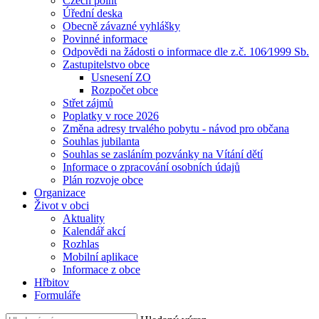
Czech point
Úřední deska
Obecně závazné vyhlášky
Povinné informace
Odpovědi na žádosti o informace dle z.č. 106⁄1999 Sb.
Zastupitelstvo obce
Usnesení ZO
Rozpočet obce
Střet zájmů
Poplatky v roce 2026
Změna adresy trvalého pobytu - návod pro občana
Souhlas jubilanta
Souhlas se zasláním pozvánky na Vítání dětí
Informace o zpracování osobních údajů
Plán rozvoje obce
Organizace
Život v obci
Aktuality
Kalendář akcí
Rozhlas
Mobilní aplikace
Informace z obce
Hřbitov
Formuláře