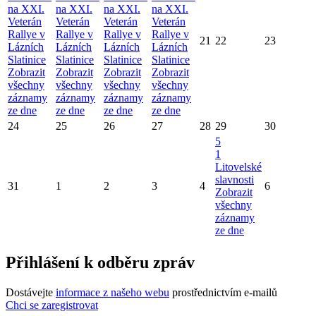
na XXI.
na XXI.
na XXI.
na XXI.
Veterán
Veterán
Veterán
Veterán
Rallye v
Rallye v
Rallye v
Rallye v
21
22
23
Lázních
Lázních
Lázních
Lázních
Slatinice
Slatinice
Slatinice
Slatinice
Zobrazit
Zobrazit
Zobrazit
Zobrazit
všechny
všechny
všechny
všechny
záznamy
záznamy
záznamy
záznamy
ze dne
ze dne
ze dne
ze dne
24
25
26
27
28
29
30
5
1
Litovelské
slavnosti
31
1
2
3
4
6
Zobrazit
všechny
záznamy
ze dne
Přihlášení k odběru zpráv
Dostávejte
informace z našeho webu
prostřednictvím e-mailů
Chci se zaregistrovat