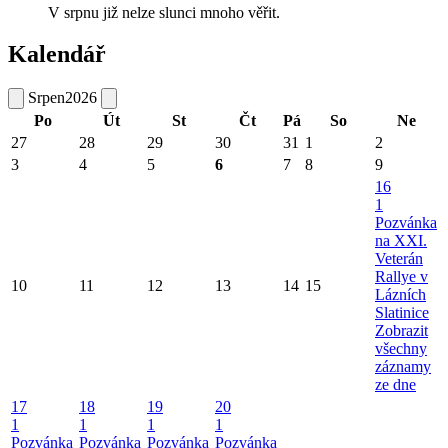
V srpnu již nelze slunci mnoho věřit.
Kalendář
Srpen
2026
Po
Út
St
Čt
Pá
So
Ne
27
28
29
30
31
1
2
3
4
5
6
7
8
9
16
1
Pozvánka
na XXI.
Veterán
Rallye v
10
11
12
13
14
15
Lázních
Slatinice
Zobrazit
všechny
záznamy
ze dne
17
18
19
20
1
1
1
1
Pozvánka
Pozvánka
Pozvánka
Pozvánka