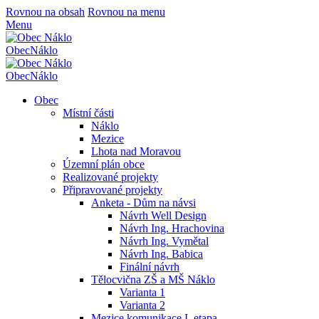
Rovnou na obsah
Rovnou na menu
Menu
Obec
Náklo
Obec
Náklo
Obec
Místní části
Náklo
Mezice
Lhota nad Moravou
Územní plán obce
Realizované projekty
Připravované projekty
Anketa - Dům na návsi
Návrh Well Design
Návrh Ing. Hrachovina
Návrh Ing. Vymětal
Návrh Ing. Babica
Finální návrh
Tělocvična ZŠ a MŠ Náklo
Varianta 1
Varianta 2
Mezice komunikace I. etapa