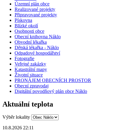
Územní plán obce
Realizované projekty
Připravované projekty
Pískovna
Blízké okolí
Osobnosti obce
Obecní knihovna Náklo
Obvodní lékařka
Dětská lékařka - Náklo
Odpadové hospodářství
Fotografie
Veřejné zakázky
Katastrální mapy
Životní situace
PRONÁJEM OBECNÍCH PROSTOR
Obecní zpravodaj
Digitální povodňový plán obce Náklo
Aktuální teplota
Výběr lokality
10.8.2026 22:11