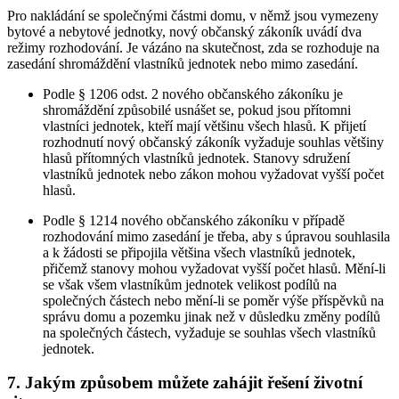
Pro nakládání se společnými částmi domu, v němž jsou vymezeny
bytové a nebytové jednotky, nový občanský zákoník uvádí dva
režimy rozhodování. Je vázáno na skutečnost, zda se rozhoduje na
zasedání shromáždění vlastníků jednotek nebo mimo zasedání.
Podle § 1206 odst. 2 nového občanského zákoníku je
shromáždění způsobilé usnášet se, pokud jsou přítomni
vlastníci jednotek, kteří mají většinu všech hlasů. K přijetí
rozhodnutí nový občanský zákoník vyžaduje souhlas většiny
hlasů přítomných vlastníků jednotek. Stanovy sdružení
vlastníků jednotek nebo zákon mohou vyžadovat vyšší počet
hlasů.
Podle § 1214 nového občanského zákoníku v případě
rozhodování mimo zasedání je třeba, aby s úpravou souhlasila
a k žádosti se připojila většina všech vlastníků jednotek,
přičemž stanovy mohou vyžadovat vyšší počet hlasů. Mění-li
se však všem vlastníkům jednotek velikost podílů na
společných částech nebo mění-li se poměr výše příspěvků na
správu domu a pozemku jinak než v důsledku změny podílů
na společných částech, vyžaduje se souhlas všech vlastníků
jednotek.
7. Jakým způsobem můžete zahájit řešení životní