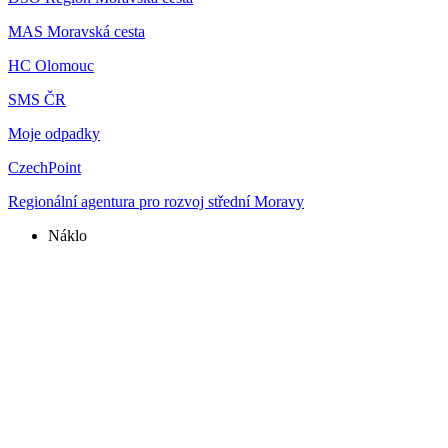
MAS Moravská cesta
HC Olomouc
SMS ČR
Moje odpadky
CzechPoint
Regionální agentura pro rozvoj střední Moravy
Náklo