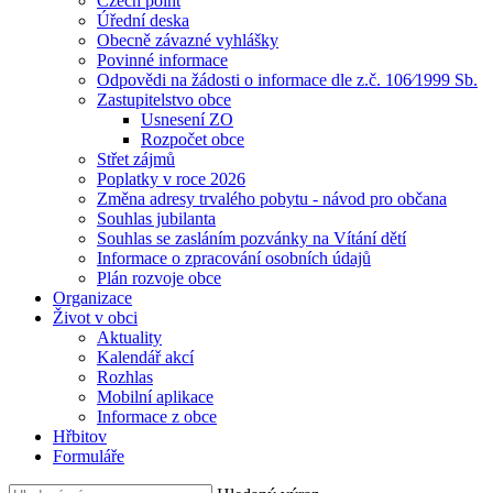
Czech point
Úřední deska
Obecně závazné vyhlášky
Povinné informace
Odpovědi na žádosti o informace dle z.č. 106⁄1999 Sb.
Zastupitelstvo obce
Usnesení ZO
Rozpočet obce
Střet zájmů
Poplatky v roce 2026
Změna adresy trvalého pobytu - návod pro občana
Souhlas jubilanta
Souhlas se zasláním pozvánky na Vítání dětí
Informace o zpracování osobních údajů
Plán rozvoje obce
Organizace
Život v obci
Aktuality
Kalendář akcí
Rozhlas
Mobilní aplikace
Informace z obce
Hřbitov
Formuláře