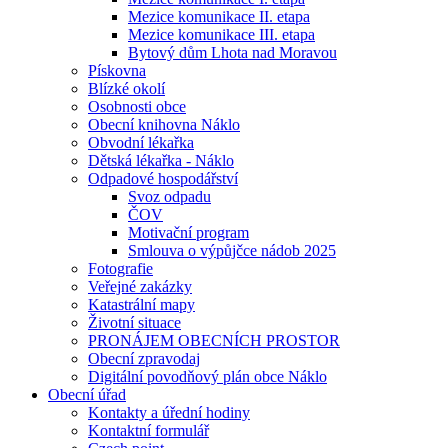
Mezice komunikace II. etapa
Mezice komunikace III. etapa
Bytový dům Lhota nad Moravou
Pískovna
Blízké okolí
Osobnosti obce
Obecní knihovna Náklo
Obvodní lékařka
Dětská lékařka - Náklo
Odpadové hospodářství
Svoz odpadu
ČOV
Motivační program
Smlouva o výpůjčce nádob 2025
Fotografie
Veřejné zakázky
Katastrální mapy
Životní situace
PRONÁJEM OBECNÍCH PROSTOR
Obecní zpravodaj
Digitální povodňový plán obce Náklo
Obecní úřad
Kontakty a úřední hodiny
Kontaktní formulář