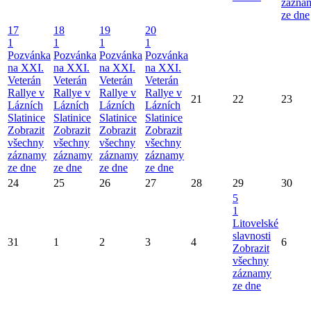
zázna
ze dne
17
18
19
20
1
1
1
1
Pozvánka
Pozvánka
Pozvánka
Pozvánka
na XXI.
na XXI.
na XXI.
na XXI.
Veterán
Veterán
Veterán
Veterán
Rallye v
Rallye v
Rallye v
Rallye v
21
22
23
Lázních
Lázních
Lázních
Lázních
Slatinice
Slatinice
Slatinice
Slatinice
Zobrazit
Zobrazit
Zobrazit
Zobrazit
všechny
všechny
všechny
všechny
záznamy
záznamy
záznamy
záznamy
ze dne
ze dne
ze dne
ze dne
24
25
26
27
28
29
30
5
1
Litovelské
slavnosti
31
1
2
3
4
6
Zobrazit
všechny
záznamy
ze dne