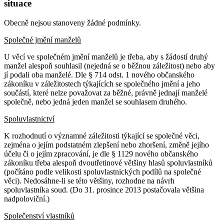
situace
Obecně nejsou stanoveny žádné podmínky.
Společné jmění manželů
U věcí ve společném jmění manželů je třeba, aby s žádostí druhý
manžel alespoň souhlasil (nejedná se o běžnou záležitost) nebo aby
jí podali oba manželé. Dle § 714 odst. 1 nového občanského
zákoníku v záležitostech týkajících se společného jmění a jeho
součástí, které nelze považovat za běžné, právně jednají manželé
společně, nebo jedná jeden manžel se souhlasem druhého.
Spoluvlastnictví
K rozhodnutí o významné záležitosti týkající se společné věci,
zejména o jejím podstatném zlepšení nebo zhoršení, změně jejího
účelu či o jejím zpracování, je dle § 1129 nového občanského
zákoníku třeba alespoň dvoutřetinové většiny hlasů spoluvlastníků
(počítáno podle velikosti spoluvlastnických podílů na společné
věci). Nedosáhne-li se této většiny, rozhodne na návrh
spoluvlastníka soud. (Do 31. prosince 2013 postačovala většina
nadpoloviční.)
Společenství vlastníků