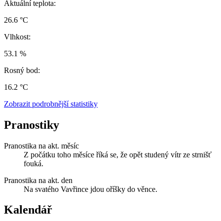
Aktuální teplota:
26.6 °C
Vlhkost:
53.1 %
Rosný bod:
16.2 °C
Zobrazit podrobnější statistiky
Pranostiky
Pranostika na akt. měsíc
Z počátku toho měsíce říká se, že opět studený vítr ze strnišť
fouká.
Pranostika na akt. den
Na svatého Vavřince jdou oříšky do věnce.
Kalendář