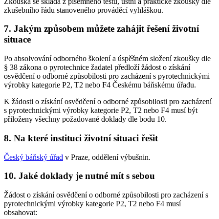
Zkouška se skládá z písemného testu, ústní a praktické zkoušky dle
zkušebního řádu stanoveného prováděcí vyhláškou.
7. Jakým způsobem můžete zahájit řešení životní
situace
Po absolvování odborného školení a úspěšném složení zkoušky dle
§ 38 zákona o pyrotechnice žadatel předloží žádost o získání
osvědčení o odborné způsobilosti pro zacházení s pyrotechnickými
výrobky kategorie P2, T2 nebo F4 Českému báňskému úřadu.
K žádosti o získání osvědčení o odborné způsobilosti pro zacházení
s pyrotechnickými výrobky kategorie P2, T2 nebo F4 musí být
přiloženy všechny požadované doklady dle bodu 10.
8. Na které instituci životní situaci řešit
Český báňský úřad
v Praze, oddělení výbušnin.
10. Jaké doklady je nutné mít s sebou
Žádost o získání osvědčení o odborné způsobilosti pro zacházení s
pyrotechnickými výrobky kategorie P2, T2 nebo F4 musí
obsahovat: