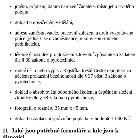
jméno, příjmení, datum narození žadatele, místo jeho trvalého
pobytu,
doklad o dosaženém vzdělání,
adresu zaměstnavatele, pracovní zařazení a druh vykonávané
práce (jedná-li se o zaměstnance, nikoliv soukromého
podnikatele),
lékařský posudek pro doložení zdravotní způsobilosti žadatele
dle § 39 zákona o pyrotechnice,
rodné číslo nebo výpis z Rejstříku trestů České republiky za
účelem prokázání bezúhonnosti dle § 37 odst. 3 zákona o
pyrotechnice,
doklad o absolvování odborného školení a úspěšném složení
zkoušky dle § 38 zákona o pyrotechnice,
fotografii o rozměru 35 mm x 45 mm,
doklad o zaplacení správního poplatku v hodnotě 1 000 Kč.
11. Jaké jsou potřebné formuláře a kde jsou k
dispozici