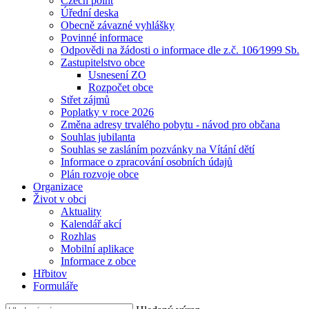
Czech point
Úřední deska
Obecně závazné vyhlášky
Povinné informace
Odpovědi na žádosti o informace dle z.č. 106⁄1999 Sb.
Zastupitelstvo obce
Usnesení ZO
Rozpočet obce
Střet zájmů
Poplatky v roce 2026
Změna adresy trvalého pobytu - návod pro občana
Souhlas jubilanta
Souhlas se zasláním pozvánky na Vítání dětí
Informace o zpracování osobních údajů
Plán rozvoje obce
Organizace
Život v obci
Aktuality
Kalendář akcí
Rozhlas
Mobilní aplikace
Informace z obce
Hřbitov
Formuláře