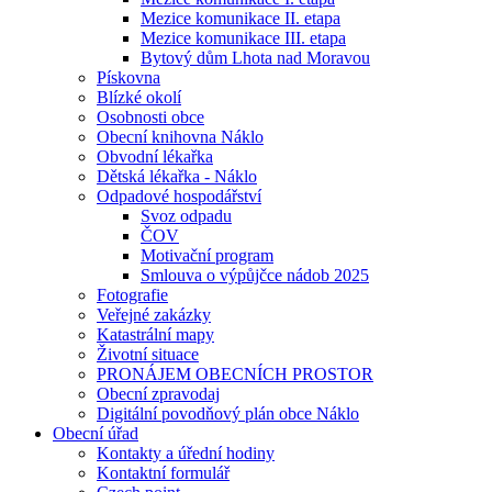
Mezice komunikace II. etapa
Mezice komunikace III. etapa
Bytový dům Lhota nad Moravou
Pískovna
Blízké okolí
Osobnosti obce
Obecní knihovna Náklo
Obvodní lékařka
Dětská lékařka - Náklo
Odpadové hospodářství
Svoz odpadu
ČOV
Motivační program
Smlouva o výpůjčce nádob 2025
Fotografie
Veřejné zakázky
Katastrální mapy
Životní situace
PRONÁJEM OBECNÍCH PROSTOR
Obecní zpravodaj
Digitální povodňový plán obce Náklo
Obecní úřad
Kontakty a úřední hodiny
Kontaktní formulář