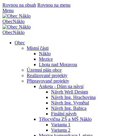
Rovnou na obsah
Rovnou na menu
Menu
Obec
Náklo
Obec
Náklo
Obec
Místní části
Náklo
Mezice
Lhota nad Moravou
Územní plán obce
Realizované projekty
Připravované projekty
Anketa - Dům na návsi
Návrh Well Design
Návrh Ing. Hrachovina
Návrh Ing. Vymětal
Návrh Ing. Babica
Finální návrh
Tělocvična ZŠ a MŠ Náklo
Varianta 1
Varianta 2
Mezice komunikace I. etapa