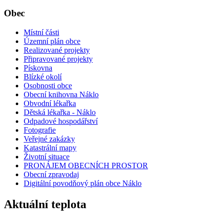
Obec
Místní části
Územní plán obce
Realizované projekty
Připravované projekty
Pískovna
Blízké okolí
Osobnosti obce
Obecní knihovna Náklo
Obvodní lékařka
Dětská lékařka - Náklo
Odpadové hospodářství
Fotografie
Veřejné zakázky
Katastrální mapy
Životní situace
PRONÁJEM OBECNÍCH PROSTOR
Obecní zpravodaj
Digitální povodňový plán obce Náklo
Aktuální teplota