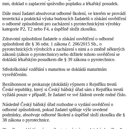
mm, doklad o zaplacení správního poplatku a lékařský posudek.
Dále musí žadatel absolvovat odborné školení, ve kterém se provádí
teoretická a praktická výuka budoucích žadatelů o získání osvědčení
o odborné způsobilosti pro zacházení s pyrotechnickými výrobky
kategorie P2, T2 nebo F4, a úspěšně složit zkoušku.
Zdravotní způsobilost žadatele o získání osvědčení o odborné
způsobilosti dle § 36 odst. 1 zákona č. 206/2015 Sb., o
pyrotechnických výrobcích a zacházení s nimi a o změně některých
zákonů (zákon o pyrotechnice) nebo držitele tohoto osvědčení se
dokládá lékařským posudkem dle § 39 zákona o pyrotechnice.
Středoškolské vzdělání s maturitou se dokládá maturitním
vysvědčením.
Bezúhonnost se prokazuje (dokládá) výpisem z Rejstříku trestů
České republiky, který si Český báňský úřad sám z Rejstříku trestů
vyžádá pouze v případě, že žadatel ve své žádosti uvede rodné číslo.
Následně Český báňský úřad rozhodne o vydání osvědčení o
odborné způsobilosti, pokud žadatel splňuje výše uvedené
podmínky, absolvuje odborné školení a úspěšně složí zkoušku dle §
38 zákona o pyrotechnice.