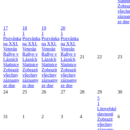
Slatini
Zobraz
všech
zázna
ze dne
17
18
19
20
1
1
1
1
Pozvánka
Pozvánka
Pozvánka
Pozvánka
na XXI.
na XXI.
na XXI.
na XXI.
Veterán
Veterán
Veterán
Veterán
Rallye v
Rallye v
Rallye v
Rallye v
21
22
23
Lázních
Lázních
Lázních
Lázních
Slatinice
Slatinice
Slatinice
Slatinice
Zobrazit
Zobrazit
Zobrazit
Zobrazit
všechny
všechny
všechny
všechny
záznamy
záznamy
záznamy
záznamy
ze dne
ze dne
ze dne
ze dne
24
25
26
27
28
29
30
5
1
Litovelské
slavnosti
31
1
2
3
4
6
Zobrazit
všechny
záznamy