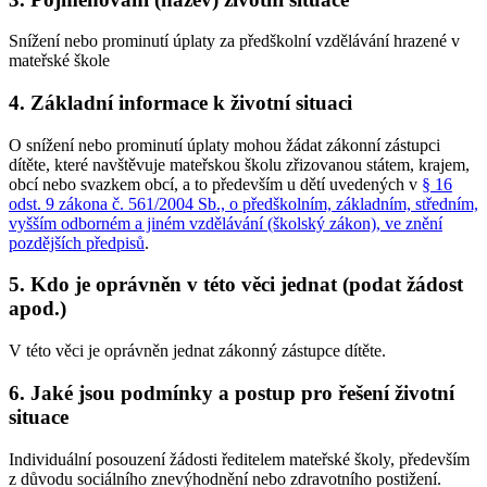
Snížení nebo prominutí úplaty za předškolní vzdělávání hrazené v
mateřské škole
4. Základní informace k životní situaci
O snížení nebo prominutí úplaty mohou žádat zákonní zástupci
dítěte, které navštěvuje mateřskou školu zřizovanou státem, krajem,
obcí nebo svazkem obcí, a to především u dětí uvedených v
§ 16
odst. 9 zákona č. 561/2004 Sb., o předškolním, základním, středním,
vyšším odborném a jiném vzdělávání (školský zákon), ve znění
pozdějších předpisů
.
5. Kdo je oprávněn v této věci jednat (podat žádost
apod.)
V této věci je oprávněn jednat zákonný zástupce dítěte.
6. Jaké jsou podmínky a postup pro řešení životní
situace
Individuální posouzení žádosti ředitelem mateřské školy, především
z důvodu sociálního znevýhodnění nebo zdravotního postižení.