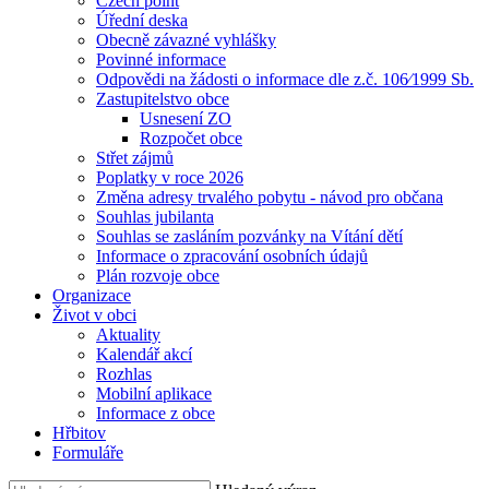
Czech point
Úřední deska
Obecně závazné vyhlášky
Povinné informace
Odpovědi na žádosti o informace dle z.č. 106⁄1999 Sb.
Zastupitelstvo obce
Usnesení ZO
Rozpočet obce
Střet zájmů
Poplatky v roce 2026
Změna adresy trvalého pobytu - návod pro občana
Souhlas jubilanta
Souhlas se zasláním pozvánky na Vítání dětí
Informace o zpracování osobních údajů
Plán rozvoje obce
Organizace
Život v obci
Aktuality
Kalendář akcí
Rozhlas
Mobilní aplikace
Informace z obce
Hřbitov
Formuláře