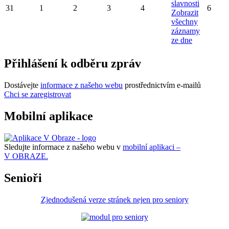
slavnosti
31
1
2
3
4
6
Zobrazit
všechny
záznamy
ze dne
Přihlášení k odběru zpráv
Dostávejte
informace z našeho webu
prostřednictvím e-mailů
Chci se zaregistrovat
Mobilní aplikace
Sledujte informace z našeho webu v
mobilní aplikaci –
V OBRAZE.
Senioři
Zjednodušená verze stránek nejen pro seniory