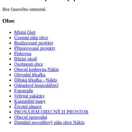
Bez časového omezení.
Obec
Místní části
Územní plán obce
Realizované projekty
Připravované projekty
Pískovna
Blízké okolí
Osobnosti obce
Obecní knihovna Náklo
Obvodní lékařka
Dětská lékařka - Náklo
Odpadové hospodářství
Fotografie
Veřejné zakázky
Katastrální mapy
Životní situace
PRONÁJEM OBECNÍCH PROSTOR
Obecní zpravodaj
Digitální povodňový plán obce Náklo