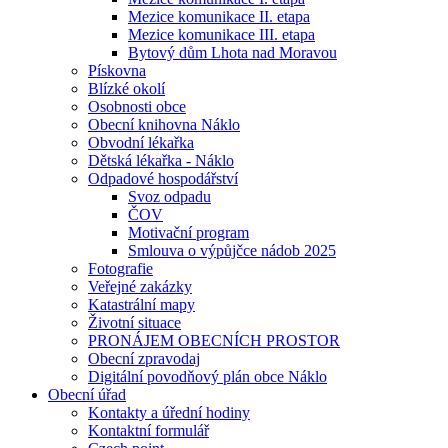
Mezice komunikace II. etapa
Mezice komunikace III. etapa
Bytový dům Lhota nad Moravou
Pískovna
Blízké okolí
Osobnosti obce
Obecní knihovna Náklo
Obvodní lékařka
Dětská lékařka - Náklo
Odpadové hospodářství
Svoz odpadu
ČOV
Motivační program
Smlouva o výpůjčce nádob 2025
Fotografie
Veřejné zakázky
Katastrální mapy
Životní situace
PRONÁJEM OBECNÍCH PROSTOR
Obecní zpravodaj
Digitální povodňový plán obce Náklo
Obecní úřad
Kontakty a úřední hodiny
Kontaktní formulář