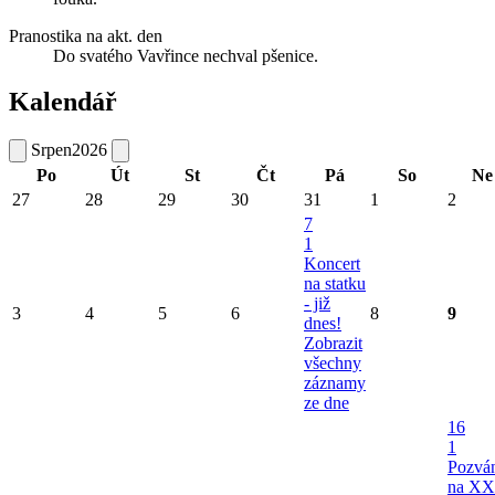
Pranostika na akt. den
Do svatého Vavřince nechval pšenice.
Kalendář
Srpen
2026
Po
Út
St
Čt
Pá
So
Ne
27
28
29
30
31
1
2
7
1
Koncert
na statku
- již
3
4
5
6
8
9
dnes!
Zobrazit
všechny
záznamy
ze dne
16
1
Pozvá
na XX