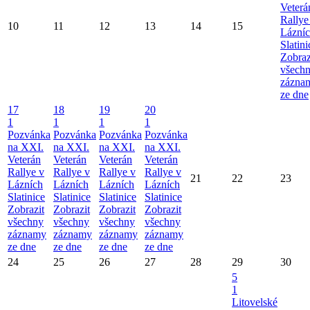
Veterá
Rallye
10
11
12
13
14
15
Lázní
Slatini
Zobraz
všech
zázna
ze dne
17
18
19
20
1
1
1
1
Pozvánka
Pozvánka
Pozvánka
Pozvánka
na XXI.
na XXI.
na XXI.
na XXI.
Veterán
Veterán
Veterán
Veterán
Rallye v
Rallye v
Rallye v
Rallye v
21
22
23
Lázních
Lázních
Lázních
Lázních
Slatinice
Slatinice
Slatinice
Slatinice
Zobrazit
Zobrazit
Zobrazit
Zobrazit
všechny
všechny
všechny
všechny
záznamy
záznamy
záznamy
záznamy
ze dne
ze dne
ze dne
ze dne
24
25
26
27
28
29
30
5
1
Litovelské