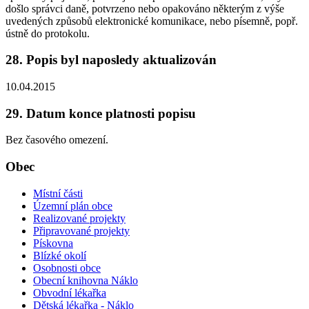
došlo správci daně, potvrzeno nebo opakováno některým z výše
uvedených způsobů elektronické komunikace, nebo písemně, popř.
ústně do protokolu.
28. Popis byl naposledy aktualizován
10.04.2015
29. Datum konce platnosti popisu
Bez časového omezení.
Obec
Místní části
Územní plán obce
Realizované projekty
Připravované projekty
Pískovna
Blízké okolí
Osobnosti obce
Obecní knihovna Náklo
Obvodní lékařka
Dětská lékařka - Náklo