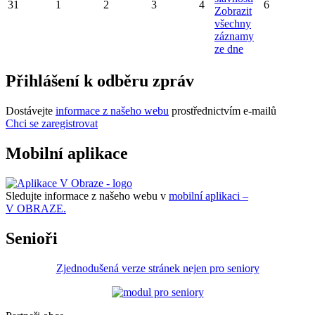
31
1
2
3
4
6
Zobrazit
všechny
záznamy
ze dne
Přihlášení k odběru zpráv
Dostávejte
informace z našeho webu
prostřednictvím e-mailů
Chci se zaregistrovat
Mobilní aplikace
Sledujte informace z našeho webu v
mobilní aplikaci –
V OBRAZE.
Senioři
Zjednodušená verze stránek nejen pro seniory