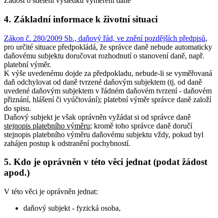
Žádost o sdělení výsledku vyměření daně
4. Základní informace k životní situaci
Zákon č. 280/2009 Sb., daňový řád, ve znění pozdějších předpisů
,
pro určité situace předpokládá, že správce daně nebude automaticky
daňovému subjektu doručovat rozhodnutí o stanovení daně, např.
platební výměr.
K výše uvedenému dojde za předpokladu, nebude-li se vyměřovaná
daň odchylovat od daně tvrzené daňovým subjektem (tj. od daně
uvedené daňovým subjektem v řádném daňovém tvrzení - daňovém
přiznání, hlášení či vyúčtování); platební výměr správce daně založí
do spisu.
Daňový subjekt je však oprávněn vyžádat si od správce daně
stejnopis platebního výměru
; kromě toho správce daně doručí
stejnopis platebního výměru daňovému subjektu vždy, pokud byl
zahájen postup k odstranění pochybností.
5. Kdo je oprávněn v této věci jednat (podat žádost
apod.)
V této věci je oprávněn jednat:
daňový subjekt - fyzická osoba,