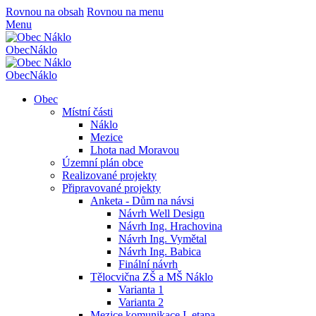
Rovnou na obsah
Rovnou na menu
Menu
Obec
Náklo
Obec
Náklo
Obec
Místní části
Náklo
Mezice
Lhota nad Moravou
Územní plán obce
Realizované projekty
Připravované projekty
Anketa - Dům na návsi
Návrh Well Design
Návrh Ing. Hrachovina
Návrh Ing. Vymětal
Návrh Ing. Babica
Finální návrh
Tělocvična ZŠ a MŠ Náklo
Varianta 1
Varianta 2
Mezice komunikace I. etapa