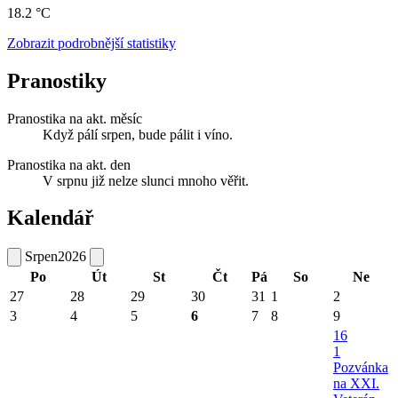
18.2 °C
Zobrazit podrobnější statistiky
Pranostiky
Pranostika na akt. měsíc
Když pálí srpen, bude pálit i víno.
Pranostika na akt. den
V srpnu již nelze slunci mnoho věřit.
Kalendář
Srpen
2026
Po
Út
St
Čt
Pá
So
Ne
27
28
29
30
31
1
2
3
4
5
6
7
8
9
16
1
Pozvánka
na XXI.