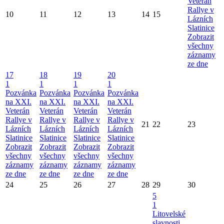
Veterán
Rallye v
10
11
12
13
14
15
Lázních
Slatinice
Zobrazit
všechny
záznamy
ze dne
17
18
19
20
1
1
1
1
Pozvánka
Pozvánka
Pozvánka
Pozvánka
na XXI.
na XXI.
na XXI.
na XXI.
Veterán
Veterán
Veterán
Veterán
Rallye v
Rallye v
Rallye v
Rallye v
21
22
23
Lázních
Lázních
Lázních
Lázních
Slatinice
Slatinice
Slatinice
Slatinice
Zobrazit
Zobrazit
Zobrazit
Zobrazit
všechny
všechny
všechny
všechny
záznamy
záznamy
záznamy
záznamy
ze dne
ze dne
ze dne
ze dne
24
25
26
27
28
29
30
5
1
Litovelské
slavnosti