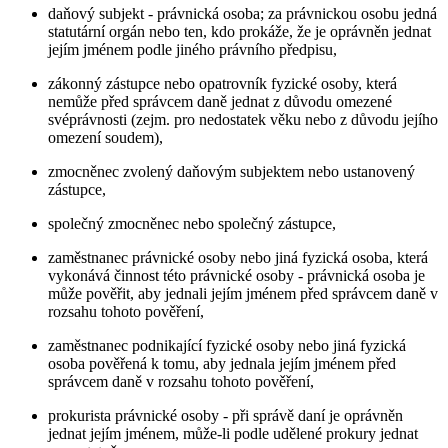
daňový subjekt - právnická osoba; za právnickou osobu jedná
statutární orgán nebo ten, kdo prokáže, že je oprávněn jednat
jejím jménem podle jiného právního předpisu,
zákonný zástupce nebo opatrovník fyzické osoby, která
nemůže před správcem daně jednat z důvodu omezené
svéprávnosti (zejm. pro nedostatek věku nebo z důvodu jejího
omezení soudem),
zmocněnec zvolený daňovým subjektem nebo ustanovený
zástupce,
společný zmocněnec nebo společný zástupce,
zaměstnanec právnické osoby nebo jiná fyzická osoba, která
vykonává činnost této právnické osoby - právnická osoba je
může pověřit, aby jednali jejím jménem před správcem daně v
rozsahu tohoto pověření,
zaměstnanec podnikající fyzické osoby nebo jiná fyzická
osoba pověřená k tomu, aby jednala jejím jménem před
správcem daně v rozsahu tohoto pověření,
prokurista právnické osoby - při správě daní je oprávněn
jednat jejím jménem, může-li podle udělené prokury jednat