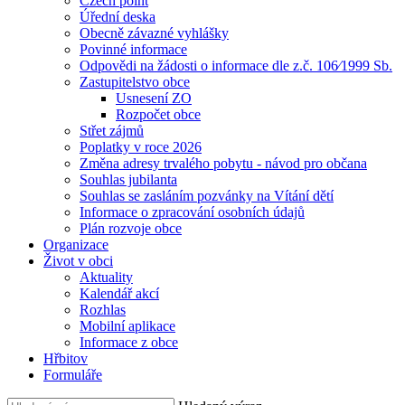
Czech point
Úřední deska
Obecně závazné vyhlášky
Povinné informace
Odpovědi na žádosti o informace dle z.č. 106⁄1999 Sb.
Zastupitelstvo obce
Usnesení ZO
Rozpočet obce
Střet zájmů
Poplatky v roce 2026
Změna adresy trvalého pobytu - návod pro občana
Souhlas jubilanta
Souhlas se zasláním pozvánky na Vítání dětí
Informace o zpracování osobních údajů
Plán rozvoje obce
Organizace
Život v obci
Aktuality
Kalendář akcí
Rozhlas
Mobilní aplikace
Informace z obce
Hřbitov
Formuláře