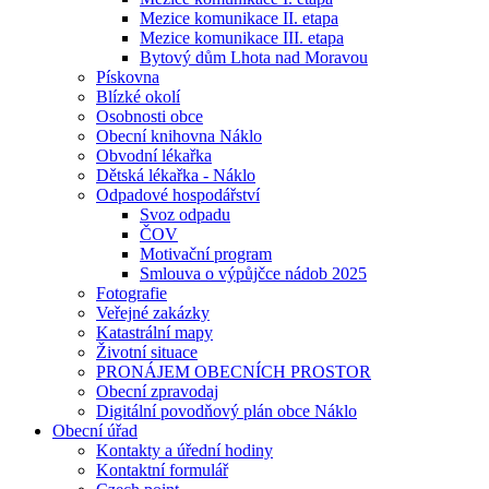
Mezice komunikace II. etapa
Mezice komunikace III. etapa
Bytový dům Lhota nad Moravou
Pískovna
Blízké okolí
Osobnosti obce
Obecní knihovna Náklo
Obvodní lékařka
Dětská lékařka - Náklo
Odpadové hospodářství
Svoz odpadu
ČOV
Motivační program
Smlouva o výpůjčce nádob 2025
Fotografie
Veřejné zakázky
Katastrální mapy
Životní situace
PRONÁJEM OBECNÍCH PROSTOR
Obecní zpravodaj
Digitální povodňový plán obce Náklo
Obecní úřad
Kontakty a úřední hodiny
Kontaktní formulář