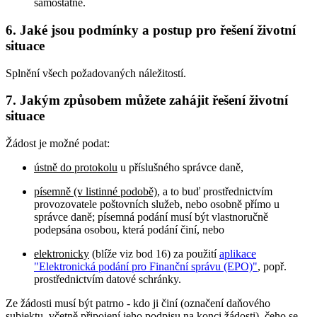
samostatně.
6. Jaké jsou podmínky a postup pro řešení životní
situace
Splnění všech požadovaných náležitostí.
7. Jakým způsobem můžete zahájit řešení životní
situace
Žádost je možné podat:
ústně do protokolu
u příslušného správce daně,
písemně (v listinné podobě)
, a to buď prostřednictvím
provozovatele poštovních služeb, nebo osobně přímo u
správce daně; písemná podání musí být vlastnoručně
podepsána osobou, která podání činí, nebo
elektronicky
(blíže viz bod 16) za použití
aplikace
"Elektronická podání pro Finanční správu (EPO)"
, popř.
prostřednictvím datové schránky.
Ze žádosti musí být patrno - kdo ji činí (označení daňového
subjektu, včetně připojení jeho podpisu na konci žádosti), čeho se