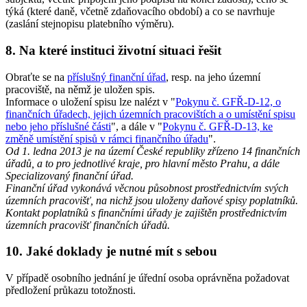
týká (které daně, včetně zdaňovacího období) a co se navrhuje
(zaslání stejnopisu platebního výměru).
8. Na které instituci životní situaci řešit
Obraťte se na
příslušný finanční úřad
, resp. na jeho územní
pracoviště, na němž je uložen spis.
Informace o uložení spisu lze nalézt v "
Pokynu č. GFŘ-D-12, o
finančních úřadech, jejich územních pracovištích a o umístění spisu
nebo jeho příslušné části
", a dále v "
Pokynu č. GFŘ-D-13, ke
změně umístění spisů v rámci finančního úřadu
".
Od 1. ledna 2013 je na území České republiky zřízeno 14 finančních
úřadů, a to pro jednotlivé kraje, pro hlavní město Prahu, a dále
Specializovaný finanční úřad.
Finanční úřad vykonává věcnou působnost prostřednictvím svých
územních pracovišť, na nichž jsou uloženy daňové spisy poplatníků.
Kontakt poplatníků s finančními úřady je zajištěn prostřednictvím
územních pracovišť finančních úřadů.
10. Jaké doklady je nutné mít s sebou
V případě osobního jednání je úřední osoba oprávněna požadovat
předložení průkazu totožnosti.