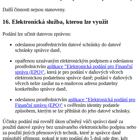
Další činnosti nejsou stanoveny.
16. Elektronická služba, kterou lze využít
Podání lze učinit datovou zprávou:
odeslanou prostřednictvím datové schránky do datové
schránky správce daně,
opatřenou uznávaným elektronickým podpisem a odeslanou
prostřednictvím
aplikace "Elektronická podání pro Finanční
správu (EPO)"
, která je pro podání v daňových věcech
elektronickou podatelnou správce daně; podání v daňových
věcech nelze zasílat na e-mailovou adresu podatelny
konkrétního správce daně,
odeslanou prostřednictvím
aplikace "Elektronická podání pro
Finanční správu (EPO)"
s ověřením identity podatele
způsobem, kterým se lze přihlásit do jeho datové schránky.
Účinky podání má rovněž úkon učiněný vůči správci daně za
použití datové zprávy bez uznávaného elektronického podpisu nebo
za použití jiných přenosových technik, které je správce daně
způsobilý přijmout, pokud je toto podání do 5 dnů ode dne, kdy