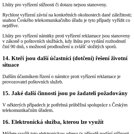
Lhůty pro vyřízení stížnosti či dotazu nejsou stanoveny.
Rychlost vyřízení závisí na konkrétních okolnostech dané záležitosti;
snahou Českého telekomunikačního úřadu je tyto případy vyřídit co
nejdříve.
Lhůty pro vyřízení námitky proti vyřízení reklamace jsou stanoveny
v zákoně o poštovních službách, kdy lhůta pro vydání rozhodnutí
činí 90 dnů, s možností prodloužení u zvlášť složitých sporů.
14. Kteří jsou další účastníci (dotčení) řešení životní
situace
Dalším účastníkem řízení o námitce proti vyřízení reklamace je
provozovatel poštovních služeb.
15. Jaké další činnosti jsou po žadateli požadovány
V některých případech je potřebná průběžná spolupráce s Českým
telekomunikačním úřadem.
16. Elektronická služba, kterou lze využít
Můžete využít tuto elektronickou adresu (v případě podání stížnosti,