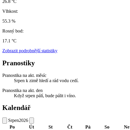
26.8 °C
Vlhkost:
55.3 %
Rosný bod:
17.1 °C
Zobrazit podrobnější statistiky
Pranostiky
Pranostika na akt. měsíc
Srpen k zimě hledí a rád vodu cedí.
Pranostika na akt. den
Když srpen pálí, bude pálit i víno.
Kalendář
Srpen
2026
Po
Út
St
Čt
Pá
So
Ne