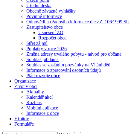
Czech point
Úřední deska
Obecně závazné vyhlášky
Povinné informace
Odpovědi na žádosti o informace dle z.č. 106⁄1999 Sb.
Zastupitelstvo obce
Usnesení ZO
Rozpočet obce
Střet zájmů
Poplatky v roce 2026
Změna adresy trvalého pobytu - návod pro občana
Souhlas jubilanta
Souhlas se zasláním pozvánky na Vítání dětí
Informace o zpracování osobních údajů
Plán rozvoje obce
Organizace
Život v obci
Aktuality
Kalendář akcí
Rozhlas
Mobilní aplikace
Informace z obce
Hřbitov
Formuláře