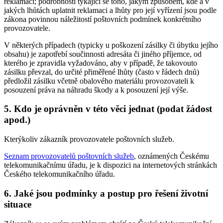
reklamaci; podrobnosti týkající se toho, jakým způsobem, kde a v
jakých lhůtách uplatnit reklamaci a lhůty pro její vyřízení jsou podle
zákona povinnou náležitostí poštovních podmínek konkrétního
provozovatele.
V některých případech (typicky u poškození zásilky či úbytku jejího
obsahu) je zapotřebí součinnosti adresáta či jiného příjemce, od
kterého je zpravidla vyžadováno, aby v případě, že takovouto
zásilku převzal, do určité přiměřené lhůty (často v řádech dnů)
předložil zásilku včetně obalového materiálu provozovateli k
posouzení práva na náhradu škody a k posouzení její výše.
5. Kdo je oprávněn v této věci jednat (podat žádost
apod.)
Kterýkoliv zákazník provozovatele poštovních služeb.
Seznam provozovatelů poštovních služeb
, oznámených Českému
telekomunikačnímu úřadu, je k dispozici na internetových stránkách
Českého telekomunikačního úřadu.
6. Jaké jsou podmínky a postup pro řešení životní
situace