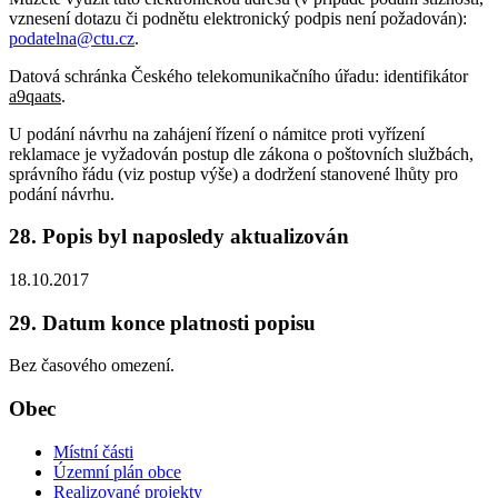
vznesení dotazu či podnětu elektronický podpis není požadován):
podatelna@ctu.cz
.
Datová schránka Českého telekomunikačního úřadu: identifikátor
a9qaats
.
U podání návrhu na zahájení řízení o námitce proti vyřízení
reklamace je vyžadován postup dle zákona o poštovních službách,
správního řádu (viz postup výše) a dodržení stanovené lhůty pro
podání návrhu.
28. Popis byl naposledy aktualizován
18.10.2017
29. Datum konce platnosti popisu
Bez časového omezení.
Obec
Místní části
Územní plán obce
Realizované projekty