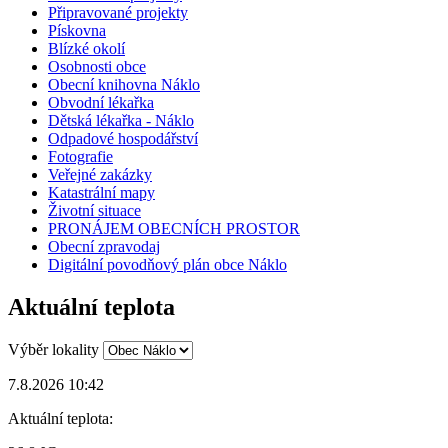
Připravované projekty
Pískovna
Blízké okolí
Osobnosti obce
Obecní knihovna Náklo
Obvodní lékařka
Dětská lékařka - Náklo
Odpadové hospodářství
Fotografie
Veřejné zakázky
Katastrální mapy
Životní situace
PRONÁJEM OBECNÍCH PROSTOR
Obecní zpravodaj
Digitální povodňový plán obce Náklo
Aktuální teplota
Výběr lokality
7.8.2026 10:42
Aktuální teplota: