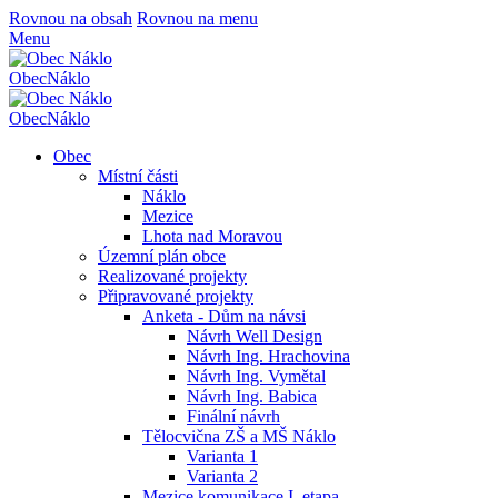
Rovnou na obsah
Rovnou na menu
Menu
Obec
Náklo
Obec
Náklo
Obec
Místní části
Náklo
Mezice
Lhota nad Moravou
Územní plán obce
Realizované projekty
Připravované projekty
Anketa - Dům na návsi
Návrh Well Design
Návrh Ing. Hrachovina
Návrh Ing. Vymětal
Návrh Ing. Babica
Finální návrh
Tělocvična ZŠ a MŠ Náklo
Varianta 1
Varianta 2
Mezice komunikace I. etapa