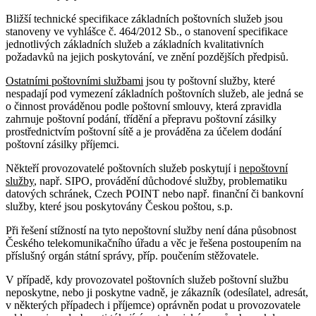
Bližší technické specifikace základních poštovních služeb jsou
stanoveny ve vyhlášce č. 464/2012 Sb., o stanovení specifikace
jednotlivých základních služeb a základních kvalitativních
požadavků na jejich poskytování, ve znění pozdějších předpisů.
Ostatními poštovními službami
jsou ty poštovní služby, které
nespadají pod vymezení základních poštovních služeb, ale jedná se
o činnost prováděnou podle poštovní smlouvy, která zpravidla
zahrnuje poštovní podání, třídění a přepravu poštovní zásilky
prostřednictvím poštovní sítě a je prováděna za účelem dodání
poštovní zásilky příjemci.
Někteří provozovatelé poštovních služeb poskytují i
nepoštovní
služby
, např. SIPO, provádění důchodové služby, problematiku
datových schránek, Czech POINT nebo např. finanční či bankovní
služby, které jsou poskytovány Českou poštou, s.p.
Při řešení stížností na tyto nepoštovní služby není dána působnost
Českého telekomunikačního úřadu a věc je řešena postoupením na
příslušný orgán státní správy, příp. poučením stěžovatele.
V případě, kdy provozovatel poštovních služeb poštovní službu
neposkytne, nebo ji poskytne vadně, je zákazník (odesílatel, adresát,
v některých případech i příjemce) oprávněn podat u provozovatele