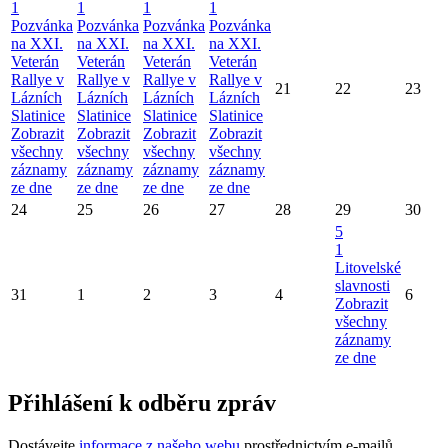
1
1
1
1
Pozvánka
Pozvánka
Pozvánka
Pozvánka
na XXI.
na XXI.
na XXI.
na XXI.
Veterán
Veterán
Veterán
Veterán
Rallye v
Rallye v
Rallye v
Rallye v
21
22
23
Lázních
Lázních
Lázních
Lázních
Slatinice
Slatinice
Slatinice
Slatinice
Zobrazit
Zobrazit
Zobrazit
Zobrazit
všechny
všechny
všechny
všechny
záznamy
záznamy
záznamy
záznamy
ze dne
ze dne
ze dne
ze dne
24
25
26
27
28
29
30
5
1
Litovelské
slavnosti
31
1
2
3
4
6
Zobrazit
všechny
záznamy
ze dne
Přihlášení k odběru zpráv
Dostávejte
informace z našeho webu
prostřednictvím e-mailů