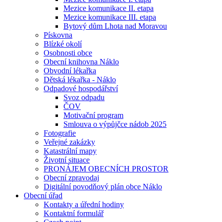
Mezice komunikace II. etapa
Mezice komunikace III. etapa
Bytový dům Lhota nad Moravou
Pískovna
Blízké okolí
Osobnosti obce
Obecní knihovna Náklo
Obvodní lékařka
Dětská lékařka - Náklo
Odpadové hospodářství
Svoz odpadu
ČOV
Motivační program
Smlouva o výpůjčce nádob 2025
Fotografie
Veřejné zakázky
Katastrální mapy
Životní situace
PRONÁJEM OBECNÍCH PROSTOR
Obecní zpravodaj
Digitální povodňový plán obce Náklo
Obecní úřad
Kontakty a úřední hodiny
Kontaktní formulář