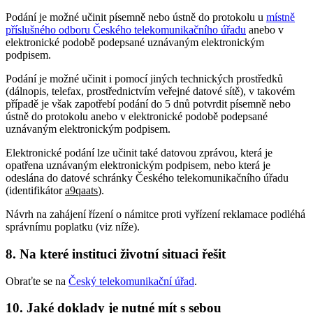
Podání je možné učinit písemně nebo ústně do protokolu u
místně
příslušného odboru Českého telekomunikačního úřadu
anebo v
elektronické podobě podepsané uznávaným elektronickým
podpisem.
Podání je možné učinit i pomocí jiných technických prostředků
(dálnopis, telefax, prostřednictvím veřejné datové sítě), v takovém
případě je však zapotřebí podání do 5 dnů potvrdit písemně nebo
ústně do protokolu anebo v elektronické podobě podepsané
uznávaným elektronickým podpisem.
Elektronické podání lze učinit také datovou zprávou, která je
opatřena uznávaným elektronickým podpisem, nebo která je
odeslána do datové schránky Českého telekomunikačního úřadu
(identifikátor
a9qaats
).
Návrh na zahájení řízení o námitce proti vyřízení reklamace podléhá
správnímu poplatku (viz níže).
8. Na které instituci životní situaci řešit
Obraťte se na
Český telekomunikační úřad
.
10. Jaké doklady je nutné mít s sebou