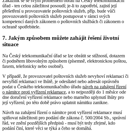
Zákazník se se svým problémem obrátí na Český telekomunikační
úřad - ten celou záležitost posoudí; je-li to zapotřebí, zajistí její
přešetření u provozovatele poštovních služeb, příp. bude vůči
provozovateli poštovních služeb postupovat v rámci svých
kompetencí daných zákonem o poštovních službách či zákonem o
ochraně spotřebitele.
7. Jakým způsobem můžete zahájit řešení životní
situace
Na Český telekomunikační úřad se lze obrátit se stížností, dotazem
či podnětem libovolným způsobem (písemně, elektronickou poštou,
faxem, telefonicky nebo osobně).
V případě, že provozovatel poštovních služeb nevyhoví reklamaci či
nevyřídí reklamaci ve lhůtě, je odesílatel nebo adresát oprávněn
podat u Českého telekomunikačního úřadu
návrh na zahájení řízení
o námitce proti vyřízení reklamace
, a to nejpozději do 1 měsíce ode
dne doručení vyřízení reklamace nebo marného uplynutí lhůty pro
její vyřízení; po této době právo uplatnit námitku zanikne.
Návrh na zahájení řízení o námitce proti vyřízení reklamace musí
splňovat náležitosti pro podání dle zákona č. 500/2004 Sb., správní
řád, ve znění pozdějších předpisů - musí být tedy zřejmé, kdo
podání činí, které věci se týká a čeho se domáhá.