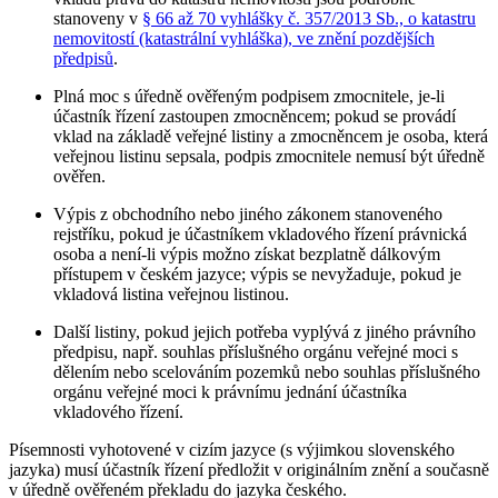
stanoveny v
§ 66 až 70 vyhlášky č. 357/2013 Sb., o katastru
nemovitostí (katastrální vyhláška), ve znění pozdějších
předpisů
.
Plná moc s úředně ověřeným podpisem zmocnitele, je-li
účastník řízení zastoupen zmocněncem; pokud se provádí
vklad na základě veřejné listiny a zmocněncem je osoba, která
veřejnou listinu sepsala, podpis zmocnitele nemusí být úředně
ověřen.
Výpis z obchodního nebo jiného zákonem stanoveného
rejstříku, pokud je účastníkem vkladového řízení právnická
osoba a není-li výpis možno získat bezplatně dálkovým
přístupem v českém jazyce; výpis se nevyžaduje, pokud je
vkladová listina veřejnou listinou.
Další listiny, pokud jejich potřeba vyplývá z jiného právního
předpisu, např. souhlas příslušného orgánu veřejné moci s
dělením nebo scelováním pozemků nebo souhlas příslušného
orgánu veřejné moci k právnímu jednání účastníka
vkladového řízení.
Písemnosti vyhotovené v cizím jazyce (s výjimkou slovenského
jazyka) musí účastník řízení předložit v originálním znění a současně
v úředně ověřeném překladu do jazyka českého.