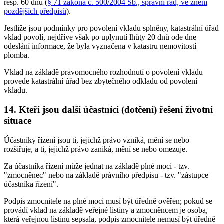
resp. 60 dnů (
§ 71 zákona č. 500/2004 Sb., správní řád, ve znění
pozdějších předpisů
).
Jestliže jsou podmínky pro povolení vkladu splněny, katastrální úřad
vklad povolí, nejdříve však po uplynutí lhůty 20 dnů ode dne
odeslání informace, že byla vyznačena v katastru nemovitostí
plomba.
Vklad na základě pravomocného rozhodnutí o povolení vkladu
provede katastrální úřad bez zbytečného odkladu od povolení
vkladu.
14. Kteří jsou další účastníci (dotčení) řešení životní
situace
Účastníky řízení jsou ti, jejichž právo vzniká, mění se nebo
rozšiřuje, a ti, jejichž právo zaniká, mění se nebo omezuje.
Za účastníka řízení může jednat na základě plné moci - tzv.
"zmocněnec" nebo na základě právního předpisu - tzv. "zástupce
účastníka řízení".
Podpis zmocnitele na plné moci musí být úředně ověřen; pokud se
provádí vklad na základě veřejné listiny a zmocněncem je osoba,
která veřejnou listinu sepsala, podpis zmocnitele nemusí být úředně