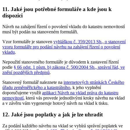
11. Jaké jsou potřebné formuláře a kde jsou k
dispozici
Návrh na zahájení řízení o povolení vkladu do katastru nemovitostí
musí být podán na stanoveném formuláři.
Vzor formuláře je stanoven
vyhláškou č. 359/2013 Sb., o stanovení
vzoru formuláře pro podání návrhu na zahájení řízení o povolení
vkladu
.
Nepoužití stanoveného formuláře je důvodem k zastavení řízení
podle
§ 66 odst. 1 písm. b) zákona č. 500/2004 Sb., správní řád, ve
znění pozdějších předpisů
.
Stanovený formulář naleznete na
internetových stránkách Českého
úřadu zeměměřického a katastrálního
, k jeho vyplnění
doporučujeme využít
aplikaci Návrh na vklad práva do katastru
nemovitostí
, která vás provede jednotlivými kroky návrhu na vklad
a v závěru vám vygeneruje hotový návrh na vklad k tisku.
12. Jaké jsou poplatky a jak je lze uhradit
Za podání každého návrhu na vklad se vybírá správní poplatek ve