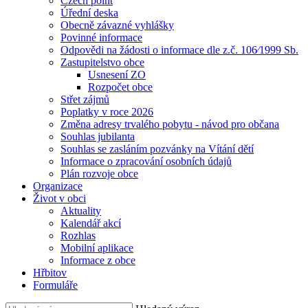
Czech point
Úřední deska
Obecně závazné vyhlášky
Povinné informace
Odpovědi na žádosti o informace dle z.č. 106⁄1999 Sb.
Zastupitelstvo obce
Usnesení ZO
Rozpočet obce
Střet zájmů
Poplatky v roce 2026
Změna adresy trvalého pobytu - návod pro občana
Souhlas jubilanta
Souhlas se zasláním pozvánky na Vítání dětí
Informace o zpracování osobních údajů
Plán rozvoje obce
Organizace
Život v obci
Aktuality
Kalendář akcí
Rozhlas
Mobilní aplikace
Informace z obce
Hřbitov
Formuláře