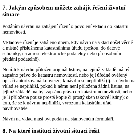
7. Jakým způsobem můžete zahájit řešení životní
situace
Podáním návrhu na zahájení řízení o povolení vkladu do katastru
nemovitostí.
Vkladové řízení je zahájeno dnem, kdy návrh na vklad došel věcně
a místně příslušnému katastrálnímu úřadu (poštou, do datové
schránky, na adresu elektronické podatelny nebo při osobním
předání podatelně).
Není-li k návrhu přiložen originál listiny, na jejímž základě má být
zapsáno právo do katastru nemovitostí, nebo její úředně ověřený
opis či autorizovaná konverze, k návrhu se nepřihlíží (tj. k návrhu na
vklad se nepřihlíží, pokud k němu není přiložena žádná listina, na
jejímž základě má být zapsáno právo do katastru nemovitostí, nebo
je-li přiložena pouze prostá kopie či prostý sken takové listiny); o
tom, že se k návrhu nepřihlíží, vyrozumí katastrální úřad
navrhovatele.
Návrh na vklad musí být podán na stanoveném formuláři.
8. Na které instituci životní situaci řešit