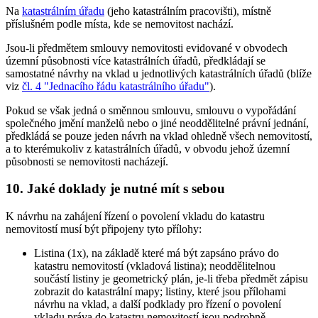
Na
katastrálním úřadu
(jeho katastrálním pracovišti), místně
příslušném podle místa, kde se nemovitost nachází.
Jsou-li předmětem smlouvy nemovitosti evidované v obvodech
územní působnosti více katastrálních úřadů, předkládají se
samostatné návrhy na vklad u jednotlivých katastrálních úřadů (blíže
viz
čl. 4 "Jednacího řádu katastrálního úřadu"
).
Pokud se však jedná o směnnou smlouvu, smlouvu o vypořádání
společného jmění manželů nebo o jiné neoddělitelné právní jednání,
předkládá se pouze jeden návrh na vklad ohledně všech nemovitostí,
a to kterémukoliv z katastrálních úřadů, v obvodu jehož územní
působnosti se nemovitosti nacházejí.
10. Jaké doklady je nutné mít s sebou
K návrhu na zahájení řízení o povolení vkladu do katastru
nemovitostí musí být připojeny tyto přílohy:
Listina (1x), na základě které má být zapsáno právo do
katastru nemovitostí (vkladová listina); neoddělitelnou
součástí listiny je geometrický plán, je-li třeba předmět zápisu
zobrazit do katastrální mapy; listiny, které jsou přílohami
návrhu na vklad, a další podklady pro řízení o povolení
vkladu práva do katastru nemovitostí jsou podrobně