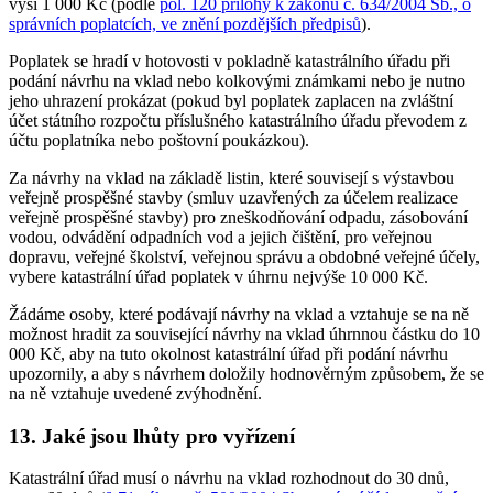
výši 1 000 Kč (podle
pol. 120 přílohy k zákonu č. 634/2004 Sb., o
správních poplatcích, ve znění pozdějších předpisů
).
Poplatek se hradí v hotovosti v pokladně katastrálního úřadu při
podání návrhu na vklad nebo kolkovými známkami nebo je nutno
jeho uhrazení prokázat (pokud byl poplatek zaplacen na zvláštní
účet státního rozpočtu příslušného katastrálního úřadu převodem z
účtu poplatníka nebo poštovní poukázkou).
Za návrhy na vklad na základě listin, které souvisejí s výstavbou
veřejně prospěšné stavby (smluv uzavřených za účelem realizace
veřejně prospěšné stavby) pro zneškodňování odpadu, zásobování
vodou, odvádění odpadních vod a jejich čištění, pro veřejnou
dopravu, veřejné školství, veřejnou správu a obdobné veřejné účely,
vybere katastrální úřad poplatek v úhrnu nejvýše 10 000 Kč.
Žádáme osoby, které podávají návrhy na vklad a vztahuje se na ně
možnost hradit za související návrhy na vklad úhrnnou částku do 10
000 Kč, aby na tuto okolnost katastrální úřad při podání návrhu
upozornily, a aby s návrhem doložily hodnověrným způsobem, že se
na ně vztahuje uvedené zvýhodnění.
13. Jaké jsou lhůty pro vyřízení
Katastrální úřad musí o návrhu na vklad rozhodnout do 30 dnů,