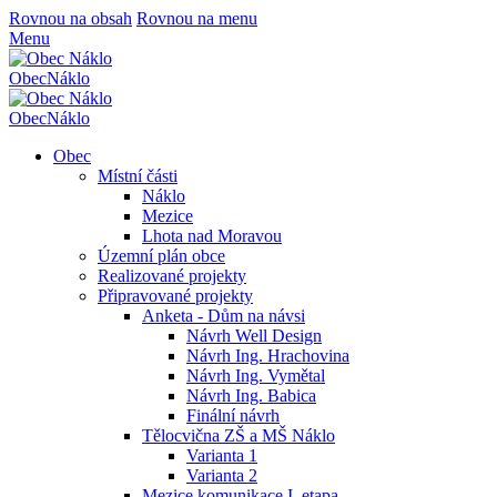
Rovnou na obsah
Rovnou na menu
Menu
Obec
Náklo
Obec
Náklo
Obec
Místní části
Náklo
Mezice
Lhota nad Moravou
Územní plán obce
Realizované projekty
Připravované projekty
Anketa - Dům na návsi
Návrh Well Design
Návrh Ing. Hrachovina
Návrh Ing. Vymětal
Návrh Ing. Babica
Finální návrh
Tělocvična ZŠ a MŠ Náklo
Varianta 1
Varianta 2
Mezice komunikace I. etapa