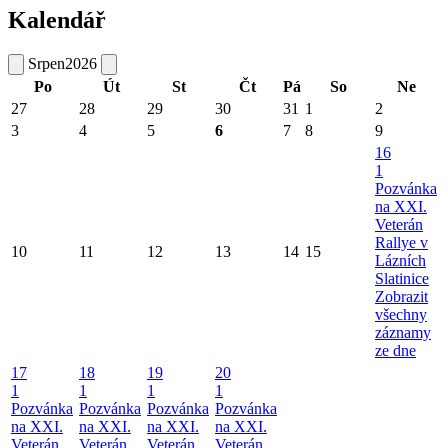
Kalendář
Srpen
2026
Po
Út
St
Čt
Pá
So
Ne
27
28
29
30
31
1
2
3
4
5
6
7
8
9
16
1
Pozvánka
na XXI.
Veterán
Rallye v
10
11
12
13
14
15
Lázních
Slatinice
Zobrazit
všechny
záznamy
ze dne
17
18
19
20
1
1
1
1
Pozvánka
Pozvánka
Pozvánka
Pozvánka
na XXI.
na XXI.
na XXI.
na XXI.
Veterán
Veterán
Veterán
Veterán