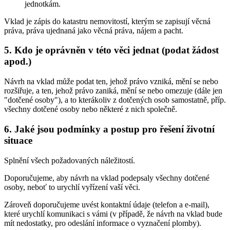
jednotkám.
Vklad je zápis do katastru nemovitostí, kterým se zapisují věcná
práva, práva ujednaná jako věcná práva, nájem a pacht.
5. Kdo je oprávněn v této věci jednat (podat žádost
apod.)
Návrh na vklad může podat ten, jehož právo vzniká, mění se nebo
rozšiřuje, a ten, jehož právo zaniká, mění se nebo omezuje (dále jen
"dotčené osoby"), a to kterákoliv z dotčených osob samostatně, příp.
všechny dotčené osoby nebo některé z nich společně.
6. Jaké jsou podmínky a postup pro řešení životní
situace
Splnění všech požadovaných náležitostí.
Doporučujeme, aby návrh na vklad podepsaly všechny dotčené
osoby, neboť to urychlí vyřízení vaší věci.
Zároveň doporučujeme uvést kontaktní údaje (telefon a e-mail),
které urychlí komunikaci s vámi (v případě, že návrh na vklad bude
mít nedostatky, pro odeslání informace o vyznačení plomby).