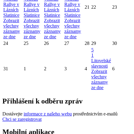
Rallye v
Rallye v
Rallye v
Rallye v
21
22
23
Lázních
Lázních
Lázních
Lázních
Slatinice
Slatinice
Slatinice
Slatinice
Zobrazit
Zobrazit
Zobrazit
Zobrazit
všechny
všechny
všechny
všechny
záznamy
záznamy
záznamy
záznamy
ze dne
ze dne
ze dne
ze dne
24
25
26
27
28
29
30
5
1
Litovelské
slavnosti
31
1
2
3
4
6
Zobrazit
všechny
záznamy
ze dne
Přihlášení k odběru zpráv
Dostávejte
informace z našeho webu
prostřednictvím e-mailů
Chci se zaregistrovat
Mobilní aplikace