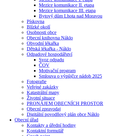
Mezice komunikace II. etapa
Mezice komunikace III. etapa
Bytový dům Lhota nad Moravou
Pískovna
Blízké okolí
Osobnosti obce
Obecní knihovna Náklo
Obvodní lékařka
Dětská lékařka - Náklo
Odpadové hospodářství
Svoz odpadu
ČOV
Motivační program
Smlouva o výpůjčce nádob 2025
Fotografie
Veřejné zakázky
Katastrální mapy
Životní situace
PRONÁJEM OBECNÍCH PROSTOR
Obecní zpravodaj
Digitální povodňový plán obce Náklo
Obecní úřad
Kontakty a úřední hodiny
Kontaktní formulář