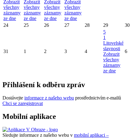
Zobrazit
Zobrazit
Zobrazit
Zobrazit
všechny
všechny
všechny
všechny
záznamy
záznamy
záznamy
záznamy
ze dne
ze dne
ze dne
ze dne
24
25
26
27
28
29
30
5
1
Litovelské
slavnosti
31
1
2
3
4
6
Zobrazit
všechny
záznamy
ze dne
Přihlášení k odběru zpráv
Dostávejte
informace z našeho webu
prostřednictvím e-mailů
Chci se zaregistrovat
Mobilní aplikace
Sledujte informace z našeho webu v
mobilní aplikaci –