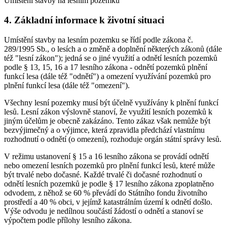
Umístění stavby na lesním pozemku
4. Základní informace k životní situaci
Umístění stavby na lesním pozemku se řídí podle zákona č.
289/1995 Sb., o lesích a o změně a doplnění některých zákonů (dále
též "lesní zákon"); jedná se o jiné využití a odnětí lesních pozemků
podle § 13, 15, 16 a 17 lesního zákona - odnětí pozemků plnění
funkcí lesa (dále též "odnětí") a omezení využívání pozemků pro
plnění funkcí lesa (dále též "omezení").
Všechny lesní pozemky musí být účelně využívány k plnění funkcí
lesů. Lesní zákon výslovně stanoví, že využití lesních pozemků k
jiným účelům je obecně zakázáno. Tento zákaz však nemůže být
bezvýjimečný a o výjimce, která zpravidla předchází vlastnímu
rozhodnutí o odnětí (o omezení), rozhoduje orgán státní správy lesů.
V režimu ustanovení § 15 a 16 lesního zákona se provádí odnětí
nebo omezení lesních pozemků pro plnění funkcí lesů, které může
být trvalé nebo dočasné. Každé trvalé či dočasné rozhodnutí o
odnětí lesních pozemků je podle § 17 lesního zákona zpoplatněno
odvodem, z něhož se 60 % převádí do Státního fondu životního
prostředí a 40 % obci, v jejímž katastrálním území k odnětí došlo.
Výše odvodu je nedílnou součástí žádostí o odnětí a stanoví se
výpočtem podle přílohy lesního zákona.