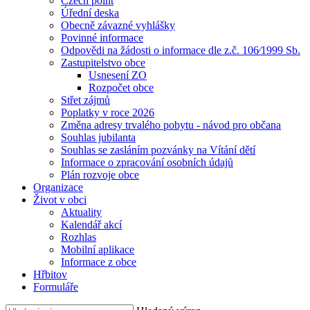
Czech point
Úřední deska
Obecně závazné vyhlášky
Povinné informace
Odpovědi na žádosti o informace dle z.č. 106⁄1999 Sb.
Zastupitelstvo obce
Usnesení ZO
Rozpočet obce
Střet zájmů
Poplatky v roce 2026
Změna adresy trvalého pobytu - návod pro občana
Souhlas jubilanta
Souhlas se zasláním pozvánky na Vítání dětí
Informace o zpracování osobních údajů
Plán rozvoje obce
Organizace
Život v obci
Aktuality
Kalendář akcí
Rozhlas
Mobilní aplikace
Informace z obce
Hřbitov
Formuláře