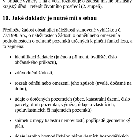
V případě výměry 1 ha a větší rozhoduje o žádosti místně příslušný
krajský úřad - referát životního prostředí (2. stupeň).
10. Jaké doklady je nutné mít s sebou
Předložte žádost obsahující náležitosti stanovené vyhláškou č.
77/1996 Sb., o náležitostech žádosti o odnětí nebo omezení a
podrobnostech o ochraně pozemků určených k plnění funkcí lesa, a
to zejména:
identifikaci žadatele (jméno a příjmení, bydliště, číslo
občanského průkazu),
zdůvodnění žádosti,
rozsah odnětí nebo omezení, jeho způsob (trvalé, dočasné na
dobu),
údaje o dotčených pozemcích (obec, katastrální území, číslo
parcely, druh pozemku, výměra, údaje o vlastnících,
spoluvlastnících či nájemcích pozemků),
snímek z mapy katastru nemovitostí, popřípadě geometrický
plán,
údaje lesního hospodářského plánu (lesních hospodářských