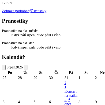
17.6 °C
Zobrazit podrobnější statistiky
Pranostiky
Pranostika na akt. měsíc
Když pálí srpen, bude pálit i víno.
Pranostika na akt. den
Když srpen pálí, bude pálit i víno.
Kalendář
Srpen
2026
Po
Út
St
Čt
Pá
So
Ne
27
28
29
30
31
1
2
7
1
Koncert
na statku
- již
3
4
5
6
8
9
dnes!