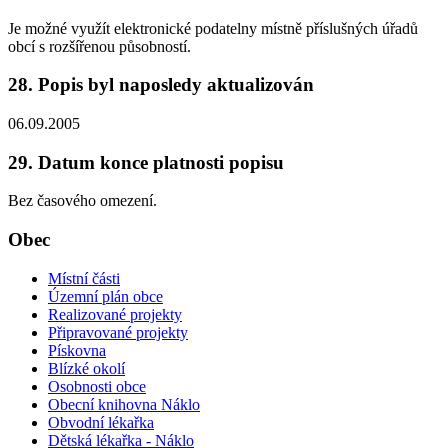
Je možné využít elektronické podatelny místně příslušných úřadů
obcí s rozšířenou působností.
28. Popis byl naposledy aktualizován
06.09.2005
29. Datum konce platnosti popisu
Bez časového omezení.
Obec
Místní části
Územní plán obce
Realizované projekty
Připravované projekty
Pískovna
Blízké okolí
Osobnosti obce
Obecní knihovna Náklo
Obvodní lékařka
Dětská lékařka - Náklo