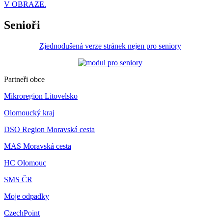
V OBRAZE.
Senioři
Zjednodušená verze stránek nejen pro seniory
Partneři obce
Mikroregion Litovelsko
Olomoucký kraj
DSO Region Moravská cesta
MAS Moravská cesta
HC Olomouc
SMS ČR
Moje odpadky
CzechPoint