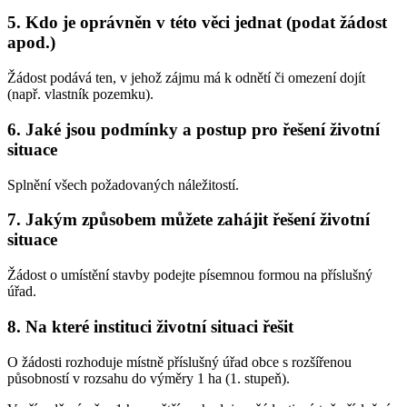
5. Kdo je oprávněn v této věci jednat (podat žádost
apod.)
Žádost podává ten, v jehož zájmu má k odnětí či omezení dojít
(např. vlastník pozemku).
6. Jaké jsou podmínky a postup pro řešení životní
situace
Splnění všech požadovaných náležitostí.
7. Jakým způsobem můžete zahájit řešení životní
situace
Žádost o umístění stavby podejte písemnou formou na příslušný
úřad.
8. Na které instituci životní situaci řešit
O žádosti rozhoduje místně příslušný úřad obce s rozšířenou
působností v rozsahu do výměry 1 ha (1. stupeň).