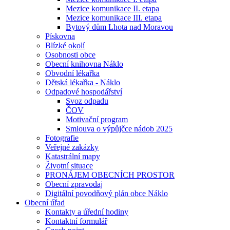
Mezice komunikace II. etapa
Mezice komunikace III. etapa
Bytový dům Lhota nad Moravou
Pískovna
Blízké okolí
Osobnosti obce
Obecní knihovna Náklo
Obvodní lékařka
Dětská lékařka - Náklo
Odpadové hospodářství
Svoz odpadu
ČOV
Motivační program
Smlouva o výpůjčce nádob 2025
Fotografie
Veřejné zakázky
Katastrální mapy
Životní situace
PRONÁJEM OBECNÍCH PROSTOR
Obecní zpravodaj
Digitální povodňový plán obce Náklo
Obecní úřad
Kontakty a úřední hodiny
Kontaktní formulář