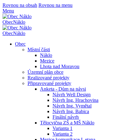
Rovnou na obsah
Rovnou na menu
Menu
Obec
Náklo
Obec
Náklo
Obec
Místní části
Náklo
Mezice
Lhota nad Moravou
Územní plán obce
Realizované projekty
Připravované projekty
Anketa - Dům na návsi
Návrh Well Design
Návrh Ing. Hrachovina
Návrh Ing. Vymětal
Návrh Ing. Babica
Finální návrh
Tělocvična ZŠ a MŠ Náklo
Varianta 1
Varianta 2
Mezice komunikace I. etapa