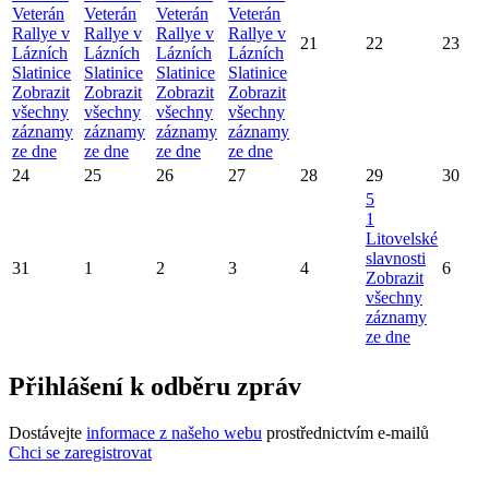
Veterán
Veterán
Veterán
Veterán
Rallye v
Rallye v
Rallye v
Rallye v
21
22
23
Lázních
Lázních
Lázních
Lázních
Slatinice
Slatinice
Slatinice
Slatinice
Zobrazit
Zobrazit
Zobrazit
Zobrazit
všechny
všechny
všechny
všechny
záznamy
záznamy
záznamy
záznamy
ze dne
ze dne
ze dne
ze dne
24
25
26
27
28
29
30
5
1
Litovelské
slavnosti
31
1
2
3
4
6
Zobrazit
všechny
záznamy
ze dne
Přihlášení k odběru zpráv
Dostávejte
informace z našeho webu
prostřednictvím e-mailů
Chci se zaregistrovat