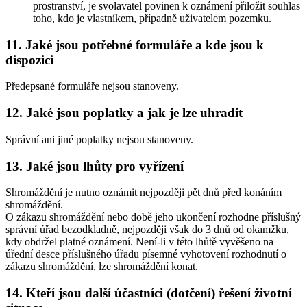
prostranství, je svolavatel povinen k oznámení přiložit souhlas
toho, kdo je vlastníkem, případně uživatelem pozemku.
11. Jaké jsou potřebné formuláře a kde jsou k
dispozici
Předepsané formuláře nejsou stanoveny.
12. Jaké jsou poplatky a jak je lze uhradit
Správní ani jiné poplatky nejsou stanoveny.
13. Jaké jsou lhůty pro vyřízení
Shromáždění je nutno oznámit nejpozději pět dnů před konáním
shromáždění.
O zákazu shromáždění nebo době jeho ukončení rozhodne příslušný
správní úřad bezodkladně, nejpozději však do 3 dnů od okamžku,
kdy obdržel platné oznámení. Není-li v této lhůtě vyvěšeno na
úřední desce příslušného úřadu písemné vyhotovení rozhodnutí o
zákazu shromáždění, lze shromáždění konat.
14. Kteří jsou další účastníci (dotčení) řešení životní