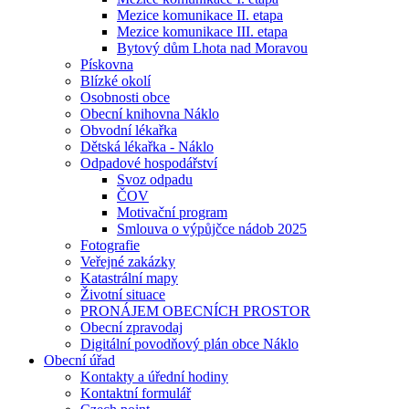
Mezice komunikace II. etapa
Mezice komunikace III. etapa
Bytový dům Lhota nad Moravou
Pískovna
Blízké okolí
Osobnosti obce
Obecní knihovna Náklo
Obvodní lékařka
Dětská lékařka - Náklo
Odpadové hospodářství
Svoz odpadu
ČOV
Motivační program
Smlouva o výpůjčce nádob 2025
Fotografie
Veřejné zakázky
Katastrální mapy
Životní situace
PRONÁJEM OBECNÍCH PROSTOR
Obecní zpravodaj
Digitální povodňový plán obce Náklo
Obecní úřad
Kontakty a úřední hodiny
Kontaktní formulář