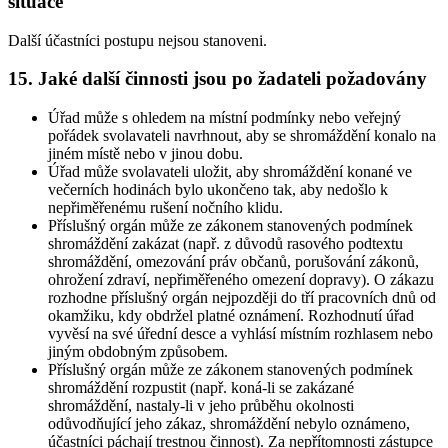
situace
Další účastníci postupu nejsou stanoveni.
15. Jaké další činnosti jsou po žadateli požadovány
Úřad může s ohledem na místní podmínky nebo veřejný
pořádek svolavateli navrhnout, aby se shromáždění konalo na
jiném místě nebo v jinou dobu.
Úřad může svolavateli uložit, aby shromáždění konané ve
večerních hodinách bylo ukončeno tak, aby nedošlo k
nepřiměřenému rušení nočního klidu.
Příslušný orgán může ze zákonem stanovených podmínek
shromáždění zakázat (např. z důvodů rasového podtextu
shromáždění, omezování práv občanů, porušování zákonů,
ohrožení zdraví, nepřiměřeného omezení dopravy). O zákazu
rozhodne příslušný orgán nejpozději do tří pracovních dnů od
okamžiku, kdy obdržel platné oznámení. Rozhodnutí úřad
vyvěsí na své úřední desce a vyhlásí místním rozhlasem nebo
jiným obdobným způsobem.
Příslušný orgán může ze zákonem stanovených podmínek
shromáždění rozpustit (např. koná-li se zakázané
shromáždění, nastaly-li v jeho průběhu okolnosti
odůvodňující jeho zákaz, shromáždění nebylo oznámeno,
účastníci páchají trestnou činnost). Za nepřítomnosti zástupce