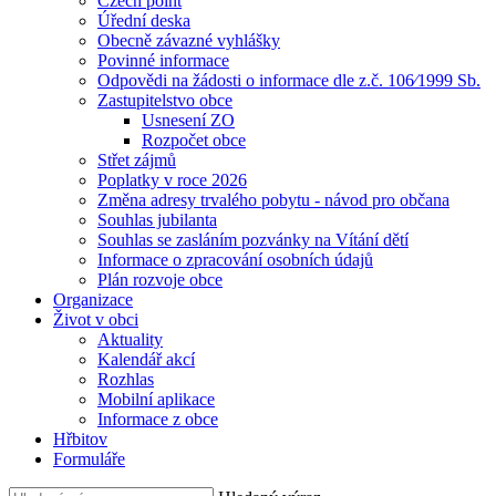
Czech point
Úřední deska
Obecně závazné vyhlášky
Povinné informace
Odpovědi na žádosti o informace dle z.č. 106⁄1999 Sb.
Zastupitelstvo obce
Usnesení ZO
Rozpočet obce
Střet zájmů
Poplatky v roce 2026
Změna adresy trvalého pobytu - návod pro občana
Souhlas jubilanta
Souhlas se zasláním pozvánky na Vítání dětí
Informace o zpracování osobních údajů
Plán rozvoje obce
Organizace
Život v obci
Aktuality
Kalendář akcí
Rozhlas
Mobilní aplikace
Informace z obce
Hřbitov
Formuláře