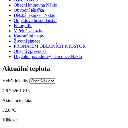
Obecní knihovna Náklo
Obvodní lékařka
Dětská lékařka - Náklo
Odpadové hospodářství
Fotografie
Veřejné zakázky
Katastrální mapy
Životní situace
PRONÁJEM OBECNÍCH PROSTOR
Obecní zpravodaj
Digitální povodňový plán obce Náklo
Aktuální teplota
Výběr lokality
7.8.2026 13:13
Aktuální teplota:
32.0 °C
Vlhkost: