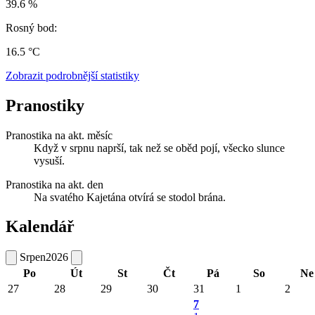
39.6 %
Rosný bod:
16.5 °C
Zobrazit podrobnější statistiky
Pranostiky
Pranostika na akt. měsíc
Když v srpnu naprší, tak než se oběd pojí, všecko slunce
vysuší.
Pranostika na akt. den
Na svatého Kajetána otvírá se stodol brána.
Kalendář
Srpen
2026
Po
Út
St
Čt
Pá
So
Ne
27
28
29
30
31
1
2
7