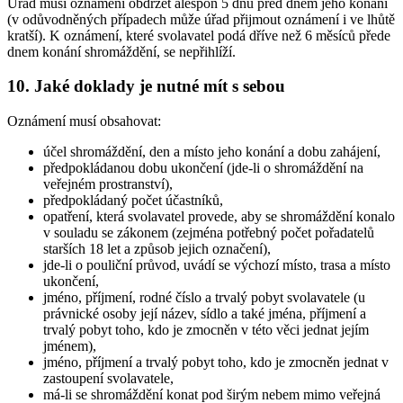
Úřad musí oznámení obdržet alespoň 5 dnů před dnem jeho konání
(v odůvodněných případech může úřad přijmout oznámení i ve lhůtě
kratší). K oznámení, které svolavatel podá dříve než 6 měsíců přede
dnem konání shromáždění, se nepřihlíží.
10. Jaké doklady je nutné mít s sebou
Oznámení musí obsahovat:
účel shromáždění, den a místo jeho konání a dobu zahájení,
předpokládanou dobu ukončení (jde-li o shromáždění na
veřejném prostranství),
předpokládaný počet účastníků,
opatření, která svolavatel provede, aby se shromáždění konalo
v souladu se zákonem (zejména potřebný počet pořadatelů
starších 18 let a způsob jejich označení),
jde-li o pouliční průvod, uvádí se výchozí místo, trasa a místo
ukončení,
jméno, příjmení, rodné číslo a trvalý pobyt svolavatele (u
právnické osoby její název, sídlo a také jména, příjmení a
trvalý pobyt toho, kdo je zmocněn v této věci jednat jejím
jménem),
jméno, příjmení a trvalý pobyt toho, kdo je zmocněn jednat v
zastoupení svolavatele,
má-li se shromáždění konat pod širým nebem mimo veřejná