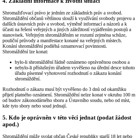
4. Základní informace k životní situaci
Shromažďovací právo je jedním ze základních práv a svobod.
Shromáždění občanů většinou slouží k využívání svobody projevu a
dalších ústavních práv a svobod, výměně informací a názorů a k
účasti na řešení veřejných a jiných záležitostí vyjádřením postojů a
stanovisek. Veřejným shromážděním se rozumí zejména schůze,
pouliční průvody a manifestace konané na veřejných místech.
Konání shromáždění podléhá oznamovací povinnosti.
Shromáždění lze konat:
bylo-li shromáždění řádně oznámeno oprávněnou osobou a
nebylo-li příslušným úřadem vyvěšeno na úřední desce tohoto
úřadu písemné vyhotovení rozhodnutí o zákazu konání
shromáždění.
Rozhodnutí o zákazu musí být vyvěšeno do 3 dnů od okamžiku
přijetí platného oznámení. Shromáždění nelze konat v okruhu 100 m
od budov zákonodárného sboru a Ústavního soudu, nebo od míst,
kde tyto sbory nebo soud jednají.
5. Kdo je oprávněn v této věci jednat (podat žádost
apod.)
Shromáždění může svolat občan České republiky starší 18 let nebo