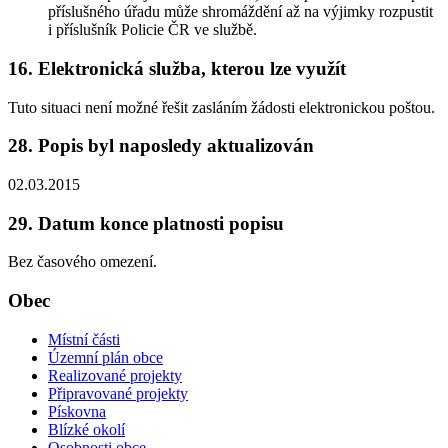
příslušného úřadu může shromáždění až na výjimky rozpustit
i příslušník Policie ČR ve službě.
16. Elektronická služba, kterou lze využít
Tuto situaci není možné řešit zasláním žádosti elektronickou poštou.
28. Popis byl naposledy aktualizován
02.03.2015
29. Datum konce platnosti popisu
Bez časového omezení.
Obec
Místní části
Územní plán obce
Realizované projekty
Připravované projekty
Pískovna
Blízké okolí
Osobnosti obce