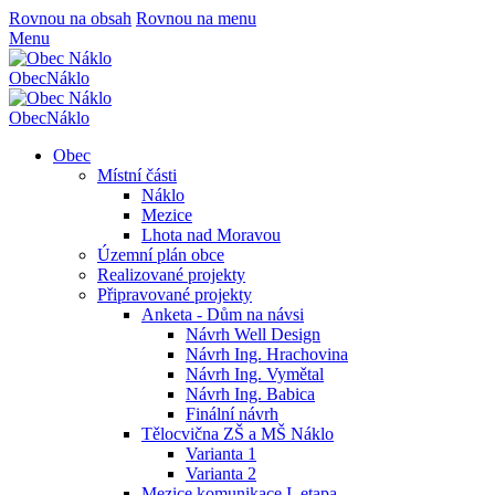
Rovnou na obsah
Rovnou na menu
Menu
Obec
Náklo
Obec
Náklo
Obec
Místní části
Náklo
Mezice
Lhota nad Moravou
Územní plán obce
Realizované projekty
Připravované projekty
Anketa - Dům na návsi
Návrh Well Design
Návrh Ing. Hrachovina
Návrh Ing. Vymětal
Návrh Ing. Babica
Finální návrh
Tělocvična ZŠ a MŠ Náklo
Varianta 1
Varianta 2
Mezice komunikace I. etapa