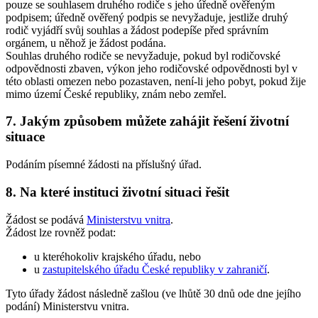
pouze se souhlasem druhého rodiče s jeho úředně ověřeným
podpisem; úředně ověřený podpis se nevyžaduje, jestliže druhý
rodič vyjádří svůj souhlas a žádost podepíše před správním
orgánem, u něhož je žádost podána.
Souhlas druhého rodiče se nevyžaduje, pokud byl rodičovské
odpovědnosti zbaven, výkon jeho rodičovské odpovědnosti byl v
této oblasti omezen nebo pozastaven, není-li jeho pobyt, pokud žije
mimo území České republiky, znám nebo zemřel.
7. Jakým způsobem můžete zahájit řešení životní
situace
Podáním písemné žádosti na příslušný úřad.
8. Na které instituci životní situaci řešit
Žádost se podává
Ministerstvu vnitra
.
Žádost lze rovněž podat:
u kteréhokoliv krajského úřadu, nebo
u
zastupitelského úřadu České republiky v zahraničí
.
Tyto úřady žádost následně zašlou (ve lhůtě 30 dnů ode dne jejího
podání) Ministerstvu vnitra.