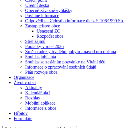
Czech point
Úřední deska
Obecně závazné vyhlášky
Povinné informace
Odpovědi na žádosti o informace dle z.č. 106⁄1999 Sb.
Zastupitelstvo obce
Usnesení ZO
Rozpočet obce
Střet zájmů
Poplatky v roce 2026
Změna adresy trvalého pobytu - návod pro občana
Souhlas jubilanta
Souhlas se zasláním pozvánky na Vítání dětí
Informace o zpracování osobních údajů
Plán rozvoje obce
Organizace
Život v obci
Aktuality
Kalendář akcí
Rozhlas
Mobilní aplikace
Informace z obce
Hřbitov
Formuláře