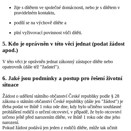
žije s dítětem ve společné domácnosti, nebo je s dítětem v
pravidelném kontaktu,
podílí se na výchově dítěte a
plní vyživovací povinnost vůči dítěti.
5. Kdo je oprávněn v této věci jednat (podat žádost
apod.)
V této věci je oprávněn jednat zákonný zástupce dítěte nebo
opatrovník (dále též "žadatel").
6. Jaké jsou podmínky a postup pro řešení životní
situace
Žádost o udělení státního občanství České republiky podle § 28
zákona o státním občanství České republiky (dále jen "žádost") je
třeba podat ve lhůtě 1 roku ode dne, kdy bylo učiněno souhlasné
prohlášení rodičů o určení otcovství, v případě, že bylo otcovství
určeno ještě před narozením dítěte, ve lhůtě 1 roku ode dne jeho
narození.
Pokud žádost podává jen jeden z rodičů dítěte, může tak učinit