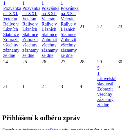
1
1
1
1
Pozvánka
Pozvánka
Pozvánka
Pozvánka
na XXI.
na XXI.
na XXI.
na XXI.
Veterán
Veterán
Veterán
Veterán
Rallye v
Rallye v
Rallye v
Rallye v
21
22
23
Lázních
Lázních
Lázních
Lázních
Slatinice
Slatinice
Slatinice
Slatinice
Zobrazit
Zobrazit
Zobrazit
Zobrazit
všechny
všechny
všechny
všechny
záznamy
záznamy
záznamy
záznamy
ze dne
ze dne
ze dne
ze dne
24
25
26
27
28
29
30
5
1
Litovelské
slavnosti
31
1
2
3
4
6
Zobrazit
všechny
záznamy
ze dne
Přihlášení k odběru zpráv