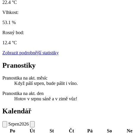
22.4 °C
Vlhkost:
53.1 %
Rosný bod:
12.4 °C
Zobrazit podrobnější statistiky
Pranostiky
Pranostika na akt. měsíc
Když pálí srpen, bude pálit i víno.
Pranostika na akt. den
Hotov v srpnu sáně a v zimě vůz!
Kalendář
Srpen
2026
Po
Út
St
Čt
Pá
So
Ne