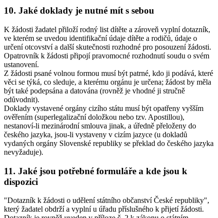
10. Jaké doklady je nutné mít s sebou
K žádosti žadatel přiloží rodný list dítěte a zároveň vyplní dotazník,
ve kterém se uvedou identifikační údaje dítěte a rodičů, údaje o
určení otcovství a další skutečnosti rozhodné pro posouzení žádosti.
Opatrovník k žádosti připojí pravomocné rozhodnutí soudu o svém
ustanovení.
Z žádosti psané volnou formou musí být patrné, kdo ji podává, které
věci se týká, co sleduje, a kterému orgánu je určena; žádost by měla
být také podepsána a datována (rovněž je vhodné ji stručně
odůvodnit).
Doklady vystavené orgány cizího státu musí být opatřeny vyšším
ověřením (superlegalizační doložkou nebo tzv. Apostillou),
nestanoví-li mezinárodní smlouva jinak, a úředně přeloženy do
českého jazyka, jsou-li vystaveny v cizím jazyce (u dokladů
vydaných orgány Slovenské republiky se překlad do českého jazyka
nevyžaduje).
11. Jaké jsou potřebné formuláře a kde jsou k
dispozici
"Dotazník k žádosti o udělení státního občanství České republiky",
který žadatel obdrží a vyplní u úřadu příslušného k přijetí žádosti.
Dotazník je rovněž uveden v příloze č. 2 k zákonu o státním