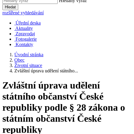
Hledaný výraz
Hledat
rozšířené vyhledávání
Úřední deska
Aktuality
Zpravodaj
Fotogalerie
Kontakty
Úvodní stránka
Obec
Životní situace
Zvláštní úprava udělení státního...
Zvláštní úprava udělení
státního občanství České
republiky podle § 28 zákona o
státním občanství České
republiky