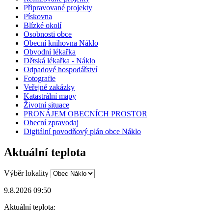
Připravované projekty
Pískovna
Blízké okolí
Osobnosti obce
Obecní knihovna Náklo
Obvodní lékařka
Dětská lékařka - Náklo
Odpadové hospodářství
Fotografie
Veřejné zakázky
Katastrální mapy
Životní situace
PRONÁJEM OBECNÍCH PROSTOR
Obecní zpravodaj
Digitální povodňový plán obce Náklo
Aktuální teplota
Výběr lokality
9.8.2026 09:50
Aktuální teplota: