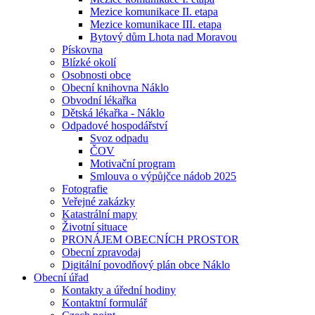
Mezice komunikace II. etapa
Mezice komunikace III. etapa
Bytový dům Lhota nad Moravou
Pískovna
Blízké okolí
Osobnosti obce
Obecní knihovna Náklo
Obvodní lékařka
Dětská lékařka - Náklo
Odpadové hospodářství
Svoz odpadu
ČOV
Motivační program
Smlouva o výpůjčce nádob 2025
Fotografie
Veřejné zakázky
Katastrální mapy
Životní situace
PRONÁJEM OBECNÍCH PROSTOR
Obecní zpravodaj
Digitální povodňový plán obce Náklo
Obecní úřad
Kontakty a úřední hodiny
Kontaktní formulář