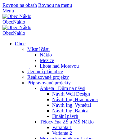
Rovnou na obsah
Rovnou na menu
Menu
Obec
Náklo
Obec
Náklo
Obec
Místní části
Náklo
Mezice
Lhota nad Moravou
Územní plán obce
Realizované projekty
Připravované projekty
Anketa - Dům na návsi
Návrh Well Design
Návrh Ing. Hrachovina
Návrh Ing. Vymětal
Návrh Ing. Babica
Finální návrh
Tělocvična ZŠ a MŠ Náklo
Varianta 1
Varianta 2
Mezice komunikace I. etapa