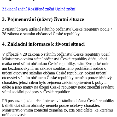
Základní znění
Rozšířené znění
Úplné znění
3. Pojmenování (název) životní situace
Zvláštní úprava udělení státního občanství České republiky podle §
28 zákona o státním občanství České republiky
4. Základní informace k životní situaci
V případě § 28 zákona o státním občanství České republiky udělí
Ministerstvo vnitra státní občanství České republiky dítěti, jehož
matka není státní občankou České republiky, státu Evropské unie
ani bezdomovkyní, na základě souhlasného prohlášení rodičů o
určení otcovství státního občana České republiky, pokud určení
otcovství státním občanem České republiky nemělo pouze účelový
charakter, jehož cílem bylo zejména získání oprávnění k pobytu
dítěte a jeho matky na území České republiky nebo zneužití systému
státní sociální podpory v České republice.
Při posouzení, zda určení otcovství státního občana České republiky
k dítěti cizí státní občanky nemělo pouze účelový charakter,
Ministerstvo vnitra zohlední zejména to, zda otec dítěte, ke kterému
určil otcovství: