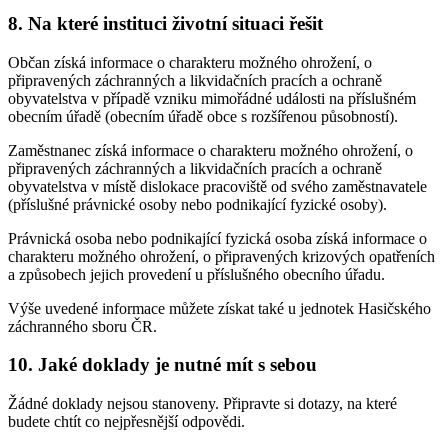
8. Na které instituci životní situaci řešit
Občan získá informace o charakteru možného ohrožení, o
připravených záchranných a likvidačních pracích a ochraně
obyvatelstva v případě vzniku mimořádné události na příslušném
obecním úřadě (obecním úřadě obce s rozšířenou působností).
Zaměstnanec získá informace o charakteru možného ohrožení, o
připravených záchranných a likvidačních pracích a ochraně
obyvatelstva v místě dislokace pracoviště od svého zaměstnavatele
(příslušné právnické osoby nebo podnikající fyzické osoby).
Právnická osoba nebo podnikající fyzická osoba získá informace o
charakteru možného ohrožení, o připravených krizových opatřeních
a způsobech jejich provedení u příslušného obecního úřadu.
Výše uvedené informace můžete získat také u jednotek Hasičského
záchranného sboru ČR.
10. Jaké doklady je nutné mít s sebou
Žádné doklady nejsou stanoveny. Připravte si dotazy, na které
budete chtít co nejpřesnější odpovědi.