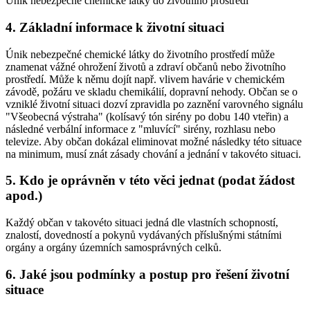
Únik nebezpečné chemické látky do životního prostředí
4. Základní informace k životní situaci
Únik nebezpečné chemické látky do životního prostředí může
znamenat vážné ohrožení životů a zdraví občanů nebo životního
prostředí. Může k němu dojít např. vlivem havárie v chemickém
závodě, požáru ve skladu chemikálií, dopravní nehody. Občan se o
vzniklé životní situaci dozví zpravidla po zaznění varovného signálu
"Všeobecná výstraha" (kolísavý tón sirény po dobu 140 vteřin) a
následné verbální informace z "mluvící" sirény, rozhlasu nebo
televize. Aby občan dokázal eliminovat možné následky této situace
na minimum, musí znát zásady chování a jednání v takovéto situaci.
5. Kdo je oprávněn v této věci jednat (podat žádost
apod.)
Každý občan v takovéto situaci jedná dle vlastních schopností,
znalostí, dovedností a pokynů vydávaných příslušnými státními
orgány a orgány územních samosprávných celků.
6. Jaké jsou podmínky a postup pro řešení životní
situace