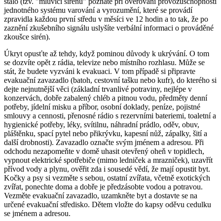
stalo (tzv. "mluvící sirénu" poznáte při ověřování provozuschopnosti
jednotného systému varování a vyrozumění, které se provádí
zpravidla každou první středu v měsíci ve 12 hodin a to tak, že po
zaznění zkušebního signálu uslyšíte verbální informaci o prováděné
zkoušce sirén).
Úkryt opusťte až tehdy, když pominou důvody k ukrývání. O tom
se dozvíte opět z rádia, televize nebo místního rozhlasu. Může se
stát, že budete vyzváni k evakuaci. V tom případě si připravte
evakuační zavazadlo (batoh, cestovní tašku nebo kufr), do kterého si
dejte nejnutnější věci (základní trvanlivé potraviny, nejlépe v
konzervách, dobře zabalený chléb a pitnou vodu, předměty denní
potřeby, jídelní misku a příbor, osobní doklady, peníze, pojistné
smlouvy a cennosti, přenosné rádio s rezervními bateriemi, toaletní a
hygienické potřeby, léky, svítilnu, náhradní prádlo, oděv, obuv,
pláštěnku, spací pytel nebo přikrývku, kapesní nůž, zápalky, šití a
další drobnosti). Zavazadlo označte svým jménem a adresou. Při
odchodu nezapomeňte v domě uhasit otevřený oheň v topidlech,
vypnout elektrické spotřebiče (mimo ledniček a mrazniček), uzavřít
přívod vody a plynu, ověřit zda i sousedé vědí, že mají opustit byt.
Kočky a psy si vezměte s sebou, ostatní zvířata, včetně exotických
zvířat, ponechte doma a dobře je předzásobte vodou a potravou.
Vezměte evakuační zavazadlo, uzamkněte byt a dostavte se na
určené evakuační středisko. Dětem vložte do kapsy oděvu cedulku
se jménem a adresou.