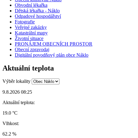
Obvodní lékařka
Dětská lékařka - Náklo
Odpadové hospodářství
Fotografie
Veřejné zakázky
Katastrální mapy
Životní situace
PRONÁJEM OBECNÍCH PROSTOR
Obecní zpravodaj
Digitální povodňový plán obce Náklo
Aktuální teplota
Výběr lokality
9.8.2026 08:25
Aktuální teplota:
19.0 °C
Vlhkost:
62.2 %