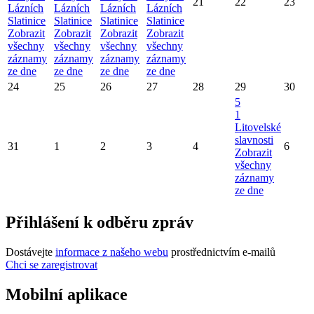
21
22
23
Lázních
Lázních
Lázních
Lázních
Slatinice
Slatinice
Slatinice
Slatinice
Zobrazit
Zobrazit
Zobrazit
Zobrazit
všechny
všechny
všechny
všechny
záznamy
záznamy
záznamy
záznamy
ze dne
ze dne
ze dne
ze dne
24
25
26
27
28
29
30
5
1
Litovelské
slavnosti
31
1
2
3
4
6
Zobrazit
všechny
záznamy
ze dne
Přihlášení k odběru zpráv
Dostávejte
informace z našeho webu
prostřednictvím e-mailů
Chci se zaregistrovat
Mobilní aplikace