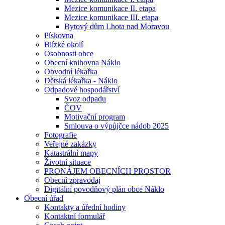
Mezice komunikace II. etapa
Mezice komunikace III. etapa
Bytový dům Lhota nad Moravou
Pískovna
Blízké okolí
Osobnosti obce
Obecní knihovna Náklo
Obvodní lékařka
Dětská lékařka - Náklo
Odpadové hospodářství
Svoz odpadu
ČOV
Motivační program
Smlouva o výpůjčce nádob 2025
Fotografie
Veřejné zakázky
Katastrální mapy
Životní situace
PRONÁJEM OBECNÍCH PROSTOR
Obecní zpravodaj
Digitální povodňový plán obce Náklo
Obecní úřad
Kontakty a úřední hodiny
Kontaktní formulář