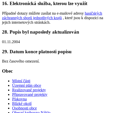
16. Elektronická služba, kterou lze využít
Případné dotazy můžete zasílat na e-mailové adresy
hasičských
záchranných sborů jednotlivých krajů
, které jsou k dispozici na
jejich internetových stránkách.
28. Popis byl naposledy aktualizován
01.11.2004
29. Datum konce platnosti popisu
Bez časového omezení.
Obec
Místní části
Územní plán obce
Realizované projekty
Připravované projekty
Pískovna
Blízké okolí
Osobnosti obce
Obecní knihovna Náklo