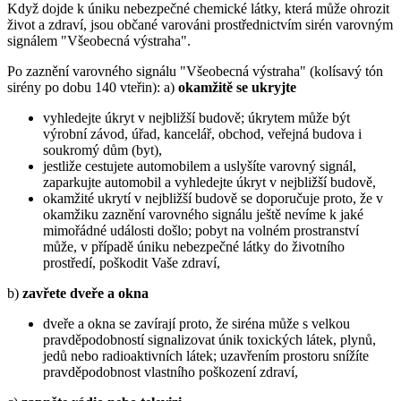
Když dojde k úniku nebezpečné chemické látky, která může ohrozit
život a zdraví, jsou občané varováni prostřednictvím sirén varovným
signálem "Všeobecná výstraha".
Po zaznění varovného signálu "Všeobecná výstraha" (kolísavý tón
sirény po dobu 140 vteřin): a)
okamžitě se ukryjte
vyhledejte úkryt v nejbližší budově; úkrytem může být
výrobní závod, úřad, kancelář, obchod, veřejná budova i
soukromý dům (byt),
jestliže cestujete automobilem a uslyšíte varovný signál,
zaparkujte automobil a vyhledejte úkryt v nejbližší budově,
okamžité ukrytí v nejbližší budově se doporučuje proto, že v
okamžiku zaznění varovného signálu ještě nevíme k jaké
mimořádné události došlo; pobyt na volném prostranství
může, v případě úniku nebezpečné látky do životního
prostředí, poškodit Vaše zdraví,
b)
zavřete dveře a okna
dveře a okna se zavírají proto, že siréna může s velkou
pravděpodobností signalizovat únik toxických látek, plynů,
jedů nebo radioaktivních látek; uzavřením prostoru snížíte
pravděpodobnost vlastního poškození zdraví,