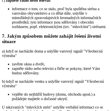
c)
zapněte rádio nebo televizi
informace o tom, co se stalo, proč byla spuštěna siréna a
varováno obyvatelstvo a co dělat dále, uslyšíte v
mimořádných zpravodajstvích hromadných informačních
prostředků; tyto informace jsou sdělovány i obecním
rozhlasem, popř. elektronickými (tzv. "mluvícími") sirénami.
7. Jakým způsobem můžete zahájit řešení životní
situace
a) když se nacházíte doma a uslyšíte varovný signál "Všeobecná
výstraha"
zavřete okna a dveře,
zapněte rádio nebo televizi a řiďte se pokyny, které Vám
budou sdělovány.
b) když se nacházíte venku a uslyšíte varovný signál "Všeobecná
výstraha"
vejděte do nejbližší budovy (domu, obchodu apod.) a
požádejte majitele o dočasné ukrytí.
U takzvaných "mluvících sirén" uslyšíte verbální informaci co se