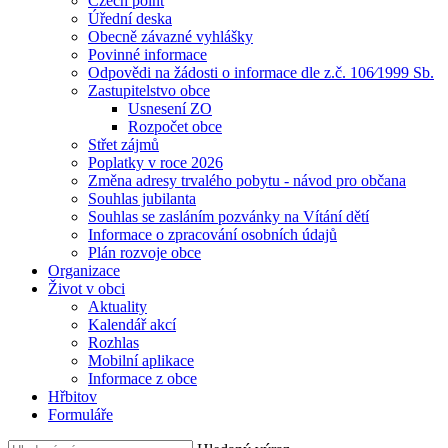
Czech point
Úřední deska
Obecně závazné vyhlášky
Povinné informace
Odpovědi na žádosti o informace dle z.č. 106⁄1999 Sb.
Zastupitelstvo obce
Usnesení ZO
Rozpočet obce
Střet zájmů
Poplatky v roce 2026
Změna adresy trvalého pobytu - návod pro občana
Souhlas jubilanta
Souhlas se zasláním pozvánky na Vítání dětí
Informace o zpracování osobních údajů
Plán rozvoje obce
Organizace
Život v obci
Aktuality
Kalendář akcí
Rozhlas
Mobilní aplikace
Informace z obce
Hřbitov
Formuláře