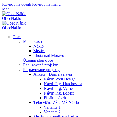
Rovnou na obsah
Rovnou na menu
Menu
Obec
Náklo
Obec
Náklo
Obec
Místní části
Náklo
Mezice
Lhota nad Moravou
Územní plán obce
Realizované projekty
Připravované projekty
Anketa - Dům na návsi
Návrh Well Design
Návrh Ing. Hrachovina
Návrh Ing. Vymětal
Návrh Ing. Babica
Finální návrh
Tělocvična ZŠ a MŠ Náklo
Varianta 1
Varianta 2
Mezice komunikace I. etapa