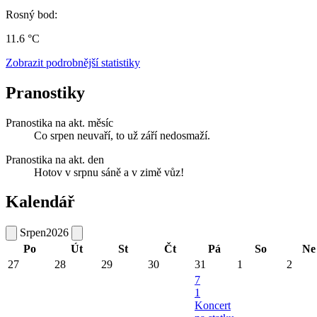
Rosný bod:
11.6 °C
Zobrazit podrobnější statistiky
Pranostiky
Pranostika na akt. měsíc
Co srpen neuvaří, to už září nedosmaží.
Pranostika na akt. den
Hotov v srpnu sáně a v zimě vůz!
Kalendář
Srpen
2026
Po
Út
St
Čt
Pá
So
Ne
27
28
29
30
31
1
2
7
1
Koncert