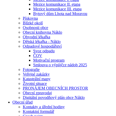
Mezice komunikace II. etapa
Mezice komunikace III. etapa
Bytový dům Lhota nad Moravou
Pískovna
Blízké okolí
Osobnosti obce
Obecní knihovna Náklo
Obvodní lékařka
Dětská lékařka - Náklo
Odpadové hospodářství
Svoz odpadu
ČOV
Motivační program
Smlouva o výpůjčce nádob 2025
Fotografie
Veřejné zakázky
Katastrální mapy
Životní situace
PRONÁJEM OBECNÍCH PROSTOR
Obecní zpravodaj
Digitální povodňový plán obce Náklo
Obecní úřad
Kontakty a úřední hodiny
Kontaktní formulář