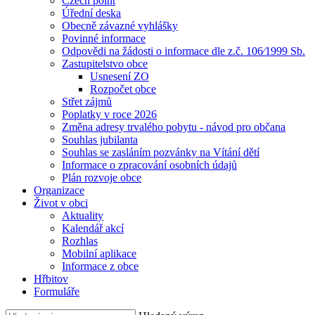
Czech point
Úřední deska
Obecně závazné vyhlášky
Povinné informace
Odpovědi na žádosti o informace dle z.č. 106⁄1999 Sb.
Zastupitelstvo obce
Usnesení ZO
Rozpočet obce
Střet zájmů
Poplatky v roce 2026
Změna adresy trvalého pobytu - návod pro občana
Souhlas jubilanta
Souhlas se zasláním pozvánky na Vítání dětí
Informace o zpracování osobních údajů
Plán rozvoje obce
Organizace
Život v obci
Aktuality
Kalendář akcí
Rozhlas
Mobilní aplikace
Informace z obce
Hřbitov
Formuláře