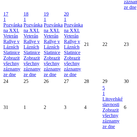
zázna
ze dne
17
18
19
20
1
1
1
1
Pozvánka
Pozvánka
Pozvánka
Pozvánka
na XXI.
na XXI.
na XXI.
na XXI.
Veterán
Veterán
Veterán
Veterán
Rallye v
Rallye v
Rallye v
Rallye v
21
22
23
Lázních
Lázních
Lázních
Lázních
Slatinice
Slatinice
Slatinice
Slatinice
Zobrazit
Zobrazit
Zobrazit
Zobrazit
všechny
všechny
všechny
všechny
záznamy
záznamy
záznamy
záznamy
ze dne
ze dne
ze dne
ze dne
24
25
26
27
28
29
30
5
1
Litovelské
slavnosti
31
1
2
3
4
6
Zobrazit
všechny
záznamy
ze dne