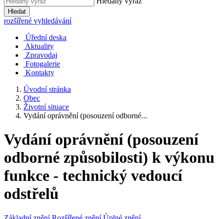
Hledaný výraz
Hledat
rozšířené vyhledávání
Úřední deska
Aktuality
Zpravodaj
Fotogalerie
Kontakty
Úvodní stránka
Obec
Životní situace
Vydání oprávnění (posouzení odborné...
Vydání oprávnění (posouzení
odborné způsobilosti) k výkonu
funkce - technický vedoucí
odstřelů
Základní znění
Rozšířené znění
Úplné znění