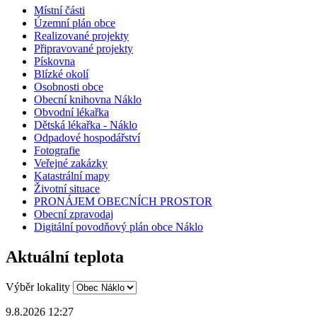
Místní části
Územní plán obce
Realizované projekty
Připravované projekty
Pískovna
Blízké okolí
Osobnosti obce
Obecní knihovna Náklo
Obvodní lékařka
Dětská lékařka - Náklo
Odpadové hospodářství
Fotografie
Veřejné zakázky
Katastrální mapy
Životní situace
PRONÁJEM OBECNÍCH PROSTOR
Obecní zpravodaj
Digitální povodňový plán obce Náklo
Aktuální teplota
Výběr lokality
9.8.2026 12:27