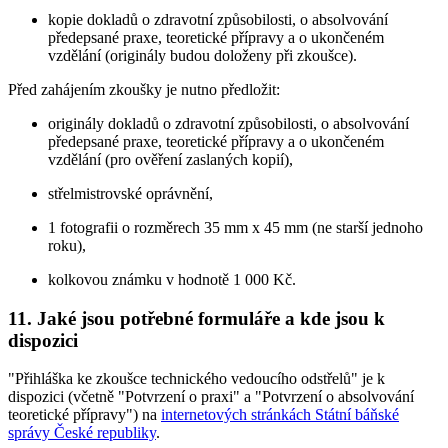
kopie dokladů o zdravotní způsobilosti, o absolvování
předepsané praxe, teoretické přípravy a o ukončeném
vzdělání (originály budou doloženy při zkoušce).
Před zahájením zkoušky je nutno předložit:
originály dokladů o zdravotní způsobilosti, o absolvování
předepsané praxe, teoretické přípravy a o ukončeném
vzdělání (pro ověření zaslaných kopií),
střelmistrovské oprávnění,
1 fotografii o rozměrech 35 mm x 45 mm (ne starší jednoho
roku),
kolkovou známku v hodnotě 1 000 Kč.
11. Jaké jsou potřebné formuláře a kde jsou k
dispozici
"Přihláška ke zkoušce technického vedoucího odstřelů" je k
dispozici (včetně "Potvrzení o praxi" a "Potvrzení o absolvování
teoretické přípravy") na
internetových stránkách Státní báňské
správy České republiky
.