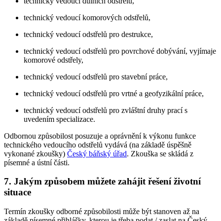
technický vedoucí důlních odstřelů,
technický vedoucí komorových odstřelů,
technický vedoucí odstřelů pro destrukce,
technický vedoucí odstřelů pro povrchové dobývání, vyjímaje
komorové odstřely,
technický vedoucí odstřelů pro stavební práce,
technický vedoucí odstřelů pro vrtné a geofyzikální práce,
technický vedoucí odstřelů pro zvláštní druhy prací s
uvedením specializace.
Odbornou způsobilost posuzuje a oprávnění k výkonu funkce
technického vedoucího odstřelů vydává (na základě úspěšně
vykonané zkoušky)
Český báňský úřad
. Zkouška se skládá z
písemné a ústní části.
7. Jakým způsobem můžete zahájit řešení životní
situace
Termín zkoušky odborné způsobilosti může být stanoven až na
základě písemné přihlášky, kterou je třeba podat / zaslat na Český