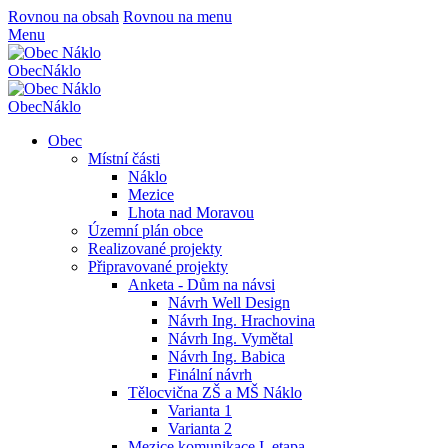
Rovnou na obsah
Rovnou na menu
Menu
Obec
Náklo
Obec
Náklo
Obec
Místní části
Náklo
Mezice
Lhota nad Moravou
Územní plán obce
Realizované projekty
Připravované projekty
Anketa - Dům na návsi
Návrh Well Design
Návrh Ing. Hrachovina
Návrh Ing. Vymětal
Návrh Ing. Babica
Finální návrh
Tělocvična ZŠ a MŠ Náklo
Varianta 1
Varianta 2
Mezice komunikace I. etapa