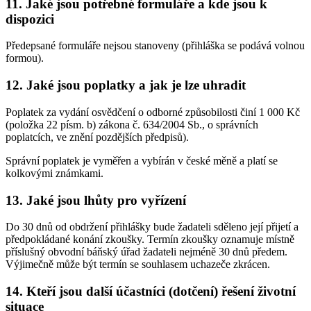
11. Jaké jsou potřebné formuláře a kde jsou k
dispozici
Předepsané formuláře nejsou stanoveny (přihláška se podává volnou
formou).
12. Jaké jsou poplatky a jak je lze uhradit
Poplatek za vydání osvědčení o odborné způsobilosti činí 1 000 Kč
(položka 22 písm. b) zákona č. 634/2004 Sb., o správních
poplatcích, ve znění pozdějších předpisů).
Správní poplatek je vyměřen a vybírán v české měně a platí se
kolkovými známkami.
13. Jaké jsou lhůty pro vyřízení
Do 30 dnů od obdržení přihlášky bude žadateli sděleno její přijetí a
předpokládané konání zkoušky. Termín zkoušky oznamuje místně
příslušný obvodní báňský úřad žadateli nejméně 30 dnů předem.
Výjimečně může být termín se souhlasem uchazeče zkrácen.
14. Kteří jsou další účastníci (dotčení) řešení životní
situace