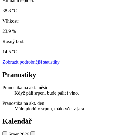
Aktuální teplota:
38.8 °C
Vlhkost:
23.9 %
Rosný bod:
14.5 °C
Zobrazit podrobnější statistiky
Pranostiky
Pranostika na akt. měsíc
Když pálí srpen, bude pálit i víno.
Pranostika na akt. den
Málo plodů v srpnu, málo včel z jara.
Kalendář
Srpen
2026