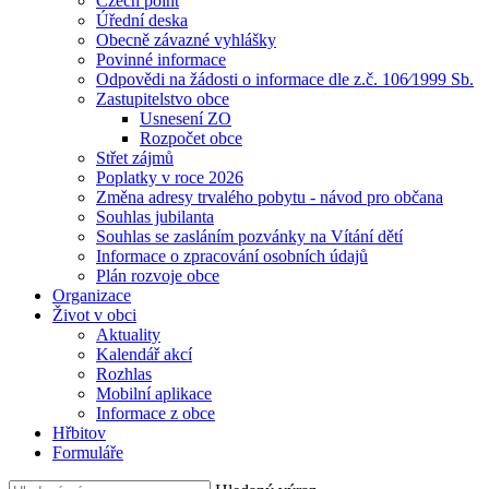
Czech point
Úřední deska
Obecně závazné vyhlášky
Povinné informace
Odpovědi na žádosti o informace dle z.č. 106⁄1999 Sb.
Zastupitelstvo obce
Usnesení ZO
Rozpočet obce
Střet zájmů
Poplatky v roce 2026
Změna adresy trvalého pobytu - návod pro občana
Souhlas jubilanta
Souhlas se zasláním pozvánky na Vítání dětí
Informace o zpracování osobních údajů
Plán rozvoje obce
Organizace
Život v obci
Aktuality
Kalendář akcí
Rozhlas
Mobilní aplikace
Informace z obce
Hřbitov
Formuláře