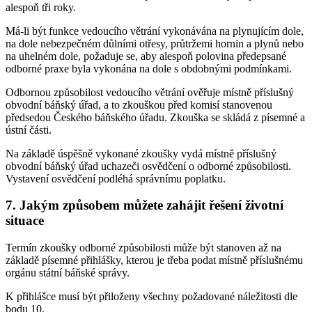
alespoň tři roky.
Má-li být funkce vedoucího větrání vykonávána na plynujícím dole,
na dole nebezpečném důlními otřesy, průtržemi hornin a plynů nebo
na uhelném dole, požaduje se, aby alespoň polovina předepsané
odborné praxe byla vykonána na dole s obdobnými podmínkami.
Odbornou způsobilost vedoucího větrání ověřuje místně příslušný
obvodní báňský úřad, a to zkouškou před komisí stanovenou
předsedou Českého báňského úřadu. Zkouška se skládá z písemné a
ústní části.
Na základě úspěšně vykonané zkoušky vydá místně příslušný
obvodní báňský úřad uchazeči osvědčení o odborné způsobilosti.
Vystavení osvědčení podléhá správnímu poplatku.
7. Jakým způsobem můžete zahájit řešení životní
situace
Termín zkoušky odborné způsobilosti může být stanoven až na
základě písemné přihlášky, kterou je třeba podat místně příslušnému
orgánu státní báňské správy.
K přihlášce musí být přiloženy všechny požadované náležitosti dle
bodu 10.