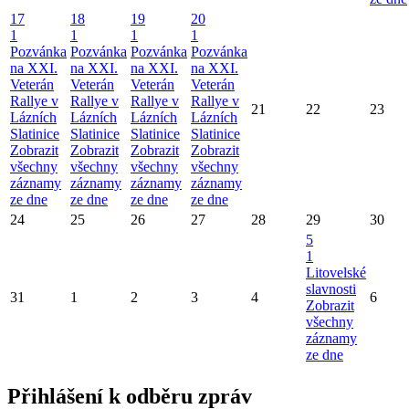
17
18
19
20
1
1
1
1
Pozvánka
Pozvánka
Pozvánka
Pozvánka
na XXI.
na XXI.
na XXI.
na XXI.
Veterán
Veterán
Veterán
Veterán
Rallye v
Rallye v
Rallye v
Rallye v
21
22
23
Lázních
Lázních
Lázních
Lázních
Slatinice
Slatinice
Slatinice
Slatinice
Zobrazit
Zobrazit
Zobrazit
Zobrazit
všechny
všechny
všechny
všechny
záznamy
záznamy
záznamy
záznamy
ze dne
ze dne
ze dne
ze dne
24
25
26
27
28
29
30
5
1
Litovelské
slavnosti
31
1
2
3
4
6
Zobrazit
všechny
záznamy
ze dne
Přihlášení k odběru zpráv