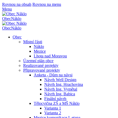
Rovnou na obsah
Rovnou na menu
Menu
Obec
Náklo
Obec
Náklo
Obec
Místní části
Náklo
Mezice
Lhota nad Moravou
Územní plán obce
Realizované projekty
Připravované projekty
Anketa - Dům na návsi
Návrh Well Design
Návrh Ing. Hrachovina
Návrh Ing. Vymětal
Návrh Ing. Babica
Finální návrh
Tělocvična ZŠ a MŠ Náklo
Varianta 1
Varianta 2
Mezice komunikace I. etapa