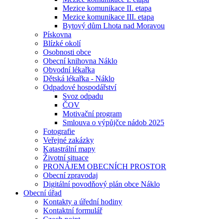
Mezice komunikace II. etapa
Mezice komunikace III. etapa
Bytový dům Lhota nad Moravou
Pískovna
Blízké okolí
Osobnosti obce
Obecní knihovna Náklo
Obvodní lékařka
Dětská lékařka - Náklo
Odpadové hospodářství
Svoz odpadu
ČOV
Motivační program
Smlouva o výpůjčce nádob 2025
Fotografie
Veřejné zakázky
Katastrální mapy
Životní situace
PRONÁJEM OBECNÍCH PROSTOR
Obecní zpravodaj
Digitální povodňový plán obce Náklo
Obecní úřad
Kontakty a úřední hodiny
Kontaktní formulář