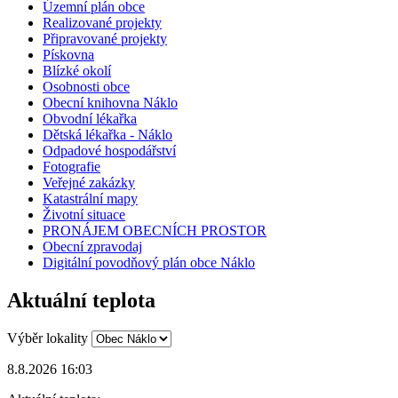
Územní plán obce
Realizované projekty
Připravované projekty
Pískovna
Blízké okolí
Osobnosti obce
Obecní knihovna Náklo
Obvodní lékařka
Dětská lékařka - Náklo
Odpadové hospodářství
Fotografie
Veřejné zakázky
Katastrální mapy
Životní situace
PRONÁJEM OBECNÍCH PROSTOR
Obecní zpravodaj
Digitální povodňový plán obce Náklo
Aktuální teplota
Výběr lokality
8.8.2026 16:03