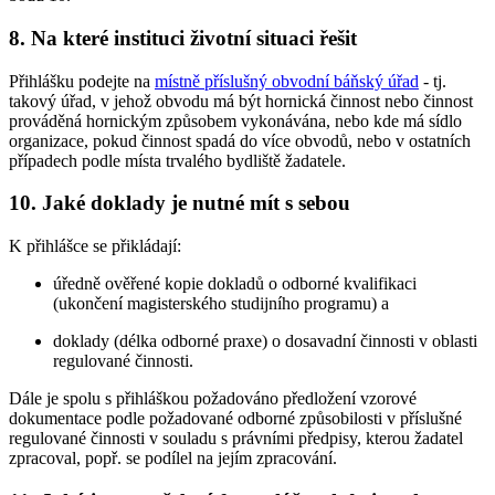
8. Na které instituci životní situaci řešit
Přihlášku podejte na
místně příslušný obvodní báňský úřad
- tj.
takový úřad, v jehož obvodu má být hornická činnost nebo činnost
prováděná hornickým způsobem vykonávána, nebo kde má sídlo
organizace, pokud činnost spadá do více obvodů, nebo v ostatních
případech podle místa trvalého bydliště žadatele.
10. Jaké doklady je nutné mít s sebou
K přihlášce se přikládají:
úředně ověřené kopie dokladů o odborné kvalifikaci
(ukončení magisterského studijního programu) a
doklady (délka odborné praxe) o dosavadní činnosti v oblasti
regulované činnosti.
Dále je spolu s přihláškou požadováno předložení vzorové
dokumentace podle požadované odborné způsobilosti v příslušné
regulované činnosti v souladu s právními předpisy, kterou žadatel
zpracoval, popř. se podílel na jejím zpracování.