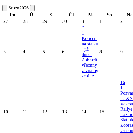
Srpen
2026
Po
Út
St
Čt
Pá
So
Ne
27
28
29
30
31
1
2
7
1
Koncert
na statku
- již
3
4
5
6
8
9
dnes!
Zobrazit
všechny
záznamy
ze dne
16
1
Pozvá
na XX
Veterá
Rallye
10
11
12
13
14
15
Lázní
Slatini
Zobraz
všech