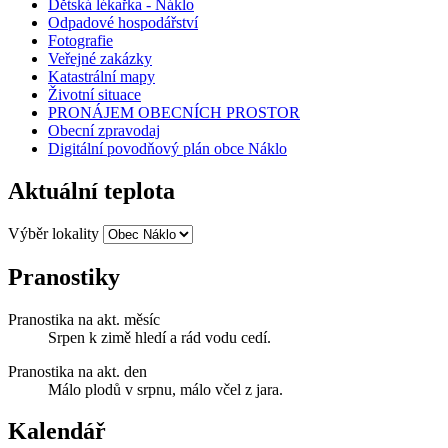
Dětská lékařka - Náklo
Odpadové hospodářství
Fotografie
Veřejné zakázky
Katastrální mapy
Životní situace
PRONÁJEM OBECNÍCH PROSTOR
Obecní zpravodaj
Digitální povodňový plán obce Náklo
Aktuální teplota
Výběr lokality
Pranostiky
Pranostika na akt. měsíc
Srpen k zimě hledí a rád vodu cedí.
Pranostika na akt. den
Málo plodů v srpnu, málo včel z jara.
Kalendář