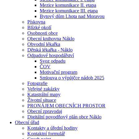
Mezice komunikace II. etapa
Mezice komunikace III. etapa
Bytový dům Lhota nad Moravou
Pískovna
Blízké okolí
Osobnosti obce
Obecní knihovna Náklo
Obvodní lékařka
Dětská lékařka - Náklo
Odpadové hospodářství
Svoz odpadu
ČOV
Motivační program
Smlouva o výpůjčce nádob 2025
Fotografie
Veřejné zakázky
Katastrální mapy
Životní situace
PRONÁJEM OBECNÍCH PROSTOR
Obecní zpravodaj
Digitální povodňový plán obce Náklo
Obecní úřad
Kontakty a úřední hodiny
Kontaktní formulář