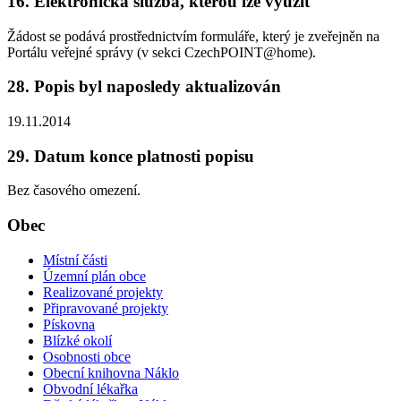
16. Elektronická služba, kterou lze využít
Žádost se podává prostřednictvím formuláře, který je zveřejněn na
Portálu veřejné správy (v sekci CzechPOINT@home).
28. Popis byl naposledy aktualizován
19.11.2014
29. Datum konce platnosti popisu
Bez časového omezení.
Obec
Místní části
Územní plán obce
Realizované projekty
Připravované projekty
Pískovna
Blízké okolí
Osobnosti obce
Obecní knihovna Náklo
Obvodní lékařka