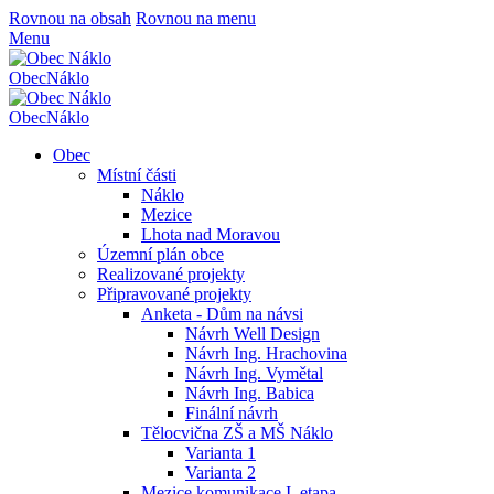
Rovnou na obsah
Rovnou na menu
Menu
Obec
Náklo
Obec
Náklo
Obec
Místní části
Náklo
Mezice
Lhota nad Moravou
Územní plán obce
Realizované projekty
Připravované projekty
Anketa - Dům na návsi
Návrh Well Design
Návrh Ing. Hrachovina
Návrh Ing. Vymětal
Návrh Ing. Babica
Finální návrh
Tělocvična ZŠ a MŠ Náklo
Varianta 1
Varianta 2
Mezice komunikace I. etapa