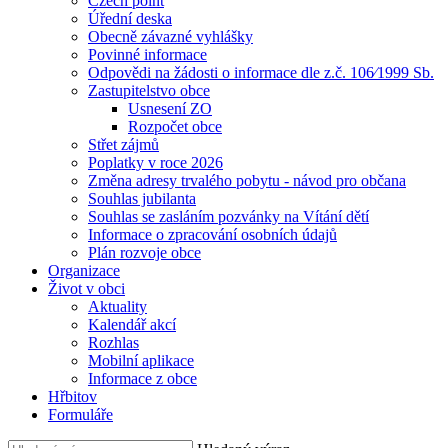
Czech point
Úřední deska
Obecně závazné vyhlášky
Povinné informace
Odpovědi na žádosti o informace dle z.č. 106⁄1999 Sb.
Zastupitelstvo obce
Usnesení ZO
Rozpočet obce
Střet zájmů
Poplatky v roce 2026
Změna adresy trvalého pobytu - návod pro občana
Souhlas jubilanta
Souhlas se zasláním pozvánky na Vítání dětí
Informace o zpracování osobních údajů
Plán rozvoje obce
Organizace
Život v obci
Aktuality
Kalendář akcí
Rozhlas
Mobilní aplikace
Informace z obce
Hřbitov
Formuláře