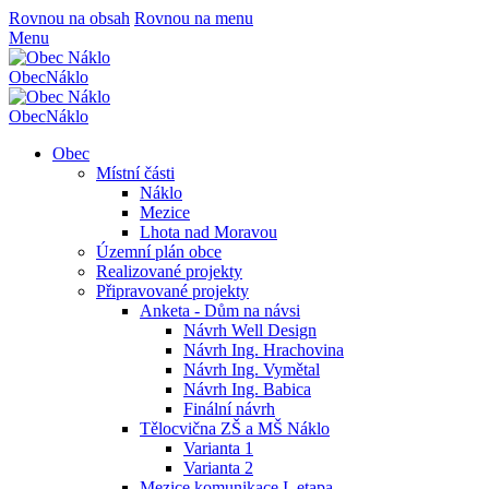
Rovnou na obsah
Rovnou na menu
Menu
Obec
Náklo
Obec
Náklo
Obec
Místní části
Náklo
Mezice
Lhota nad Moravou
Územní plán obce
Realizované projekty
Připravované projekty
Anketa - Dům na návsi
Návrh Well Design
Návrh Ing. Hrachovina
Návrh Ing. Vymětal
Návrh Ing. Babica
Finální návrh
Tělocvična ZŠ a MŠ Náklo
Varianta 1
Varianta 2
Mezice komunikace I. etapa