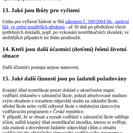
13. Jaké jsou lhůty pro vyřízení
Lhůta pro vyřízení žádosti se řídí
zákonem č. 500/2004 Sb., správní
řád, ve znění pozdějších předpisů
- až 30 dnů po předložení všech
potřebných dokladů, popř. po vykonání nostrifikačních zkoušek; ve
složitějších případech lze lhůtu prodloužit.
14. Kteří jsou další účastníci (dotčení) řešení životní
situace
Další účastníci postupu nejsou stanoveni.
15. Jaké další činnosti jsou po žadateli požadovány
Krajský úřad nostrifikuje pouze doklad o ukončeném stupni
vzdělání získaném v zahraniční škole, pokud absolvované studium
svým obsahem a rozsahem odpovídá studiu na základní škole,
střední škole nebo vyšší odborné škole s obdobným rámcovým
vzdělávacím programem v České republice.
V případě, že se obsah a rozsah vzdělání v zahraniční škole odlišuje
zčásti, nařídí krajský úřad nostrifikační zkoušku, kterou se ověřuje,
zda znalosti a dovednosti žadatele odpovídají cílům a obsahu
vzdělávání dle příslušného rámcového vzdělávacího programu v