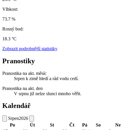
Vlhkost:
73.7 %
Rosný bod:
18.3 °C
Zobrazit podrobnější statistiky
Pranostiky
Pranostika na akt. měsíc
Srpen k zimě hledí a rád vodu cedí.
Pranostika na akt. den
V srpnu již nelze slunci mnoho věřit.
Kalendář
Srpen
2026
Po
Út
St
Čt
Pá
So
Ne