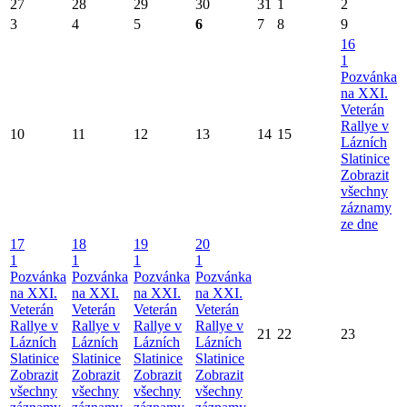
27
28
29
30
31
1
2
3
4
5
6
7
8
9
16
1
Pozvánka
na XXI.
Veterán
Rallye v
10
11
12
13
14
15
Lázních
Slatinice
Zobrazit
všechny
záznamy
ze dne
17
18
19
20
1
1
1
1
Pozvánka
Pozvánka
Pozvánka
Pozvánka
na XXI.
na XXI.
na XXI.
na XXI.
Veterán
Veterán
Veterán
Veterán
Rallye v
Rallye v
Rallye v
Rallye v
21
22
23
Lázních
Lázních
Lázních
Lázních
Slatinice
Slatinice
Slatinice
Slatinice
Zobrazit
Zobrazit
Zobrazit
Zobrazit
všechny
všechny
všechny
všechny