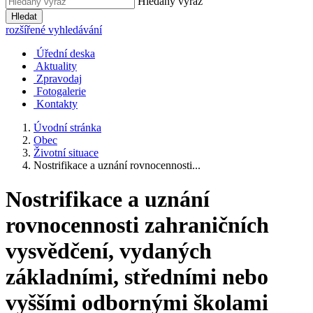
Hledaný výraz
Hledat
rozšířené vyhledávání
Úřední deska
Aktuality
Zpravodaj
Fotogalerie
Kontakty
Úvodní stránka
Obec
Životní situace
Nostrifikace a uznání rovnocennosti...
Nostrifikace a uznání
rovnocennosti zahraničních
vysvědčení, vydaných
základními, středními nebo
vyššími odbornými školami