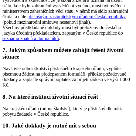
vysvědčení a skutečnost, že je škola zřízena a uznána na území
státu, kde bylo zahraniční vysvědčení vydáno, musí být ověřena
ministerstvem zahraničních věcí státu, v němž má sídlo zahraniční
škola, a dále
příslušným zastupitelským úřadem České republiky
(pokud mezinárodní smlouva nestanoví jinak).
Všechny předkládané doklady musí být přeloženy do českého
jazyka úředním překladatelem, zapsaným v České republice do
seznamu znalců a tlumočníků
.
7. Jakým způsobem můžete zahájit řešení životní
situace
Navštivte odbor školství příslušného krajského úřadu, vyplňte
písemnou žádost na předepsaném formuláři, přiložte požadované
doklady a zaplaťte správní poplatek za přijetí žádosti ve výši 1 000
Kč.
8. Na které instituci životní situaci řešit
Na krajském úřadu (odbor školství), který je příslušný dle místa
pobytu žadatele v České republice.
10. Jaké doklady je nutné mít s sebou