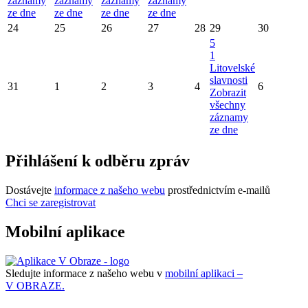
záznamy
záznamy
záznamy
záznamy
ze dne
ze dne
ze dne
ze dne
24
25
26
27
28
29
30
5
1
Litovelské
slavnosti
31
1
2
3
4
6
Zobrazit
všechny
záznamy
ze dne
Přihlášení k odběru zpráv
Dostávejte
informace z našeho webu
prostřednictvím e-mailů
Chci se zaregistrovat
Mobilní aplikace
Sledujte informace z našeho webu v
mobilní aplikaci –
V OBRAZE.