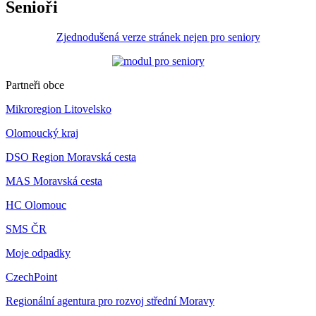
Senioři
Zjednodušená verze stránek nejen pro seniory
Partneři obce
Mikroregion Litovelsko
Olomoucký kraj
DSO Region Moravská cesta
MAS Moravská cesta
HC Olomouc
SMS ČR
Moje odpadky
CzechPoint
Regionální agentura pro rozvoj střední Moravy