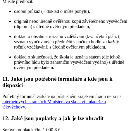
Musíte předložit:
osobní průkaz (+ doklad o místě pobytu),
originál nebo úředně ověřenou kopii závěrečného vysvědčení
(diplomu) s úředně ověřeným překladem,
doklad o obsahu a rozsahu vzdělávání (tzv. učební plán, tj.
seznam vyučovaných předmětů s počtem hodin za každý
ročník vzdělávání) s úředně ověřeným překladem,
doklad o skutečnosti, že škola je uznána státem (dle jehož
právního řádu bylo zahraniční vysvědčení vydáno) s úředně
ověřeným překladem.
11. Jaké jsou potřebné formuláře a kde jsou k
dispozici
Potřebný formulář získáte na příslušném krajském úřadu nebo na
internetových stránkách Ministerstva školství, mládeže a
tělovýchovy
.
12. Jaké jsou poplatky a jak je lze uhradit
Správní poplatek činí 1 000 Kč.