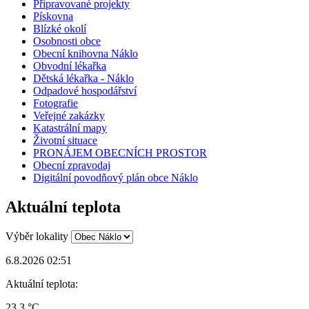
Připravované projekty
Pískovna
Blízké okolí
Osobnosti obce
Obecní knihovna Náklo
Obvodní lékařka
Dětská lékařka - Náklo
Odpadové hospodářství
Fotografie
Veřejné zakázky
Katastrální mapy
Životní situace
PRONÁJEM OBECNÍCH PROSTOR
Obecní zpravodaj
Digitální povodňový plán obce Náklo
Aktuální teplota
Výběr lokality
6.8.2026 02:51
Aktuální teplota:
23.3 °C