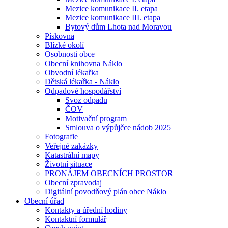
Mezice komunikace II. etapa
Mezice komunikace III. etapa
Bytový dům Lhota nad Moravou
Pískovna
Blízké okolí
Osobnosti obce
Obecní knihovna Náklo
Obvodní lékařka
Dětská lékařka - Náklo
Odpadové hospodářství
Svoz odpadu
ČOV
Motivační program
Smlouva o výpůjčce nádob 2025
Fotografie
Veřejné zakázky
Katastrální mapy
Životní situace
PRONÁJEM OBECNÍCH PROSTOR
Obecní zpravodaj
Digitální povodňový plán obce Náklo
Obecní úřad
Kontakty a úřední hodiny
Kontaktní formulář