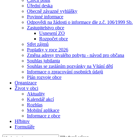
Czech point
Úřední deska
Obecně závazné vyhlášky
Povinné informace
Odpovědi na žádosti o informace dle z.č. 106⁄1999 Sb.
Zastupitelstvo obce
Usnesení ZO
Rozpočet obce
Střet zájmů
Poplatky v roce 2026
Změna adresy trvalého pobytu - návod pro občana
Souhlas jubilanta
Souhlas se zasláním pozvánky na Vítání dětí
Informace o zpracování osobních údajů
Plán rozvoje obce
Organizace
Život v obci
Aktuality
Kalendář akcí
Rozhlas
Mobilní aplikace
Informace z obce
Hřbitov
Formuláře