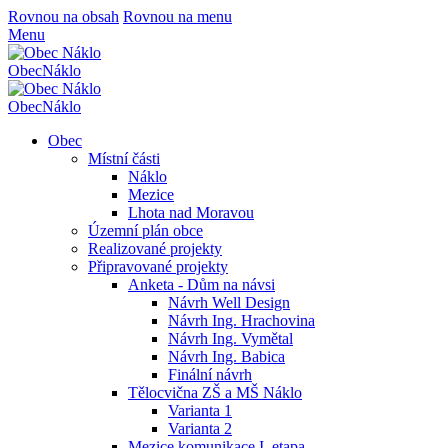
Rovnou na obsah
Rovnou na menu
Menu
Obec
Náklo
Obec
Náklo
Obec
Místní části
Náklo
Mezice
Lhota nad Moravou
Územní plán obce
Realizované projekty
Připravované projekty
Anketa - Dům na návsi
Návrh Well Design
Návrh Ing. Hrachovina
Návrh Ing. Vymětal
Návrh Ing. Babica
Finální návrh
Tělocvična ZŠ a MŠ Náklo
Varianta 1
Varianta 2
Mezice komunikace I. etapa