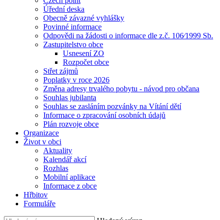
Czech point
Úřední deska
Obecně závazné vyhlášky
Povinné informace
Odpovědi na žádosti o informace dle z.č. 106⁄1999 Sb.
Zastupitelstvo obce
Usnesení ZO
Rozpočet obce
Střet zájmů
Poplatky v roce 2026
Změna adresy trvalého pobytu - návod pro občana
Souhlas jubilanta
Souhlas se zasláním pozvánky na Vítání dětí
Informace o zpracování osobních údajů
Plán rozvoje obce
Organizace
Život v obci
Aktuality
Kalendář akcí
Rozhlas
Mobilní aplikace
Informace z obce
Hřbitov
Formuláře