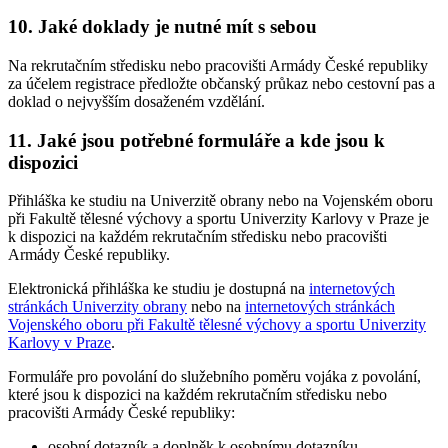
10. Jaké doklady je nutné mít s sebou
Na rekrutačním středisku nebo pracovišti Armády České republiky
za účelem registrace předložte občanský průkaz nebo cestovní pas a
doklad o nejvyšším dosaženém vzdělání.
11. Jaké jsou potřebné formuláře a kde jsou k
dispozici
Přihláška ke studiu na Univerzitě obrany nebo na Vojenském oboru
při Fakultě tělesné výchovy a sportu Univerzity Karlovy v Praze je
k dispozici na každém rekrutačním středisku nebo pracovišti
Armády České republiky.
Elektronická přihláška ke studiu je dostupná na
internetových
stránkách Univerzity obrany
nebo na
internetových stránkách
Vojenského oboru při Fakultě tělesné výchovy a sportu Univerzity
Karlovy v Praze
.
Formuláře pro povolání do služebního poměru vojáka z povolání,
které jsou k dispozici na každém rekrutačním středisku nebo
pracovišti Armády České republiky:
osobní dotazník a doplněk k osobnímu dotazníku,