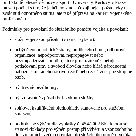
při Fakultě tělesné výchovy a sportu Univerzity Karlovy v Praze
musejí počítat s tím, že je během studia čekají nejen požadavky na
zvládnutí odborného studia, ale také příprava na kariéru vojenského
profesionála.
Podmínky pro povolání do služebního poměru vojáka z povolání:
složit vojenskou přísahu (v rámci výběru),
nebýt členem politické strany, politického hnutí, odborové
organizace; nepodporovat, nepropagovat nebo
nesympatizovat s hnutím, které prokazatelně směřuje k
potlačování práv a svobod člověka nebo hlásá národnostní,
náboženskou anebo rasovou zášť nebo zášť vůči jiné skupině
osob,
být trestně bezúhonný,
být zdravotně způsobilý k výkonu služby,
splňovat kvalifikační předpoklady stanovené pro služební
zařazení,
podrobit se výběru dle vyhlášky č. 454/2002 Sb., kterou se
stanoví doklady pro výběr, postup při výběru a vzor osobního
dotazníku uchazeče o povolání do služebního poměru vojáka