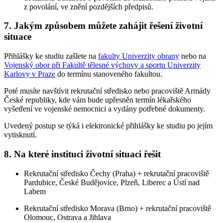
z povolání, ve znění pozdějších předpisů.
7. Jakým způsobem můžete zahájit řešení životní
situace
Přihlášky ke studiu zašlete na
fakulty Univerzity obrany
nebo na
Vojenský obor při Fakultě tělesné výchovy a sportu Univerzity
Karlovy v Praze
do termínu stanoveného fakultou.
Poté musíte navštívit rekrutační středisko nebo pracoviště Armády
České republiky, kde vám bude upřesněn termín lékařského
vyšetření ve vojenské nemocnici a vydány potřebné dokumenty.
Uvedený postup se týká i elektronické přihlášky ke studiu po jejím
vytisknutí.
8. Na které instituci životní situaci řešit
Rekrutační středisko Čechy (Praha) + rekrutační pracoviště
Pardubice, České Budějovice, Plzeň, Liberec a Ústí nad
Labem
Rekrutační středisko Morava (Brno) + rekrutační pracoviště
Olomouc, Ostrava a Jihlava