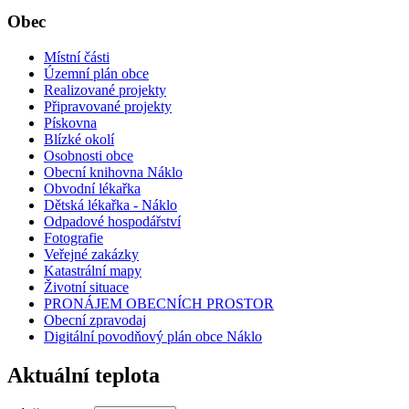
Obec
Místní části
Územní plán obce
Realizované projekty
Připravované projekty
Pískovna
Blízké okolí
Osobnosti obce
Obecní knihovna Náklo
Obvodní lékařka
Dětská lékařka - Náklo
Odpadové hospodářství
Fotografie
Veřejné zakázky
Katastrální mapy
Životní situace
PRONÁJEM OBECNÍCH PROSTOR
Obecní zpravodaj
Digitální povodňový plán obce Náklo
Aktuální teplota