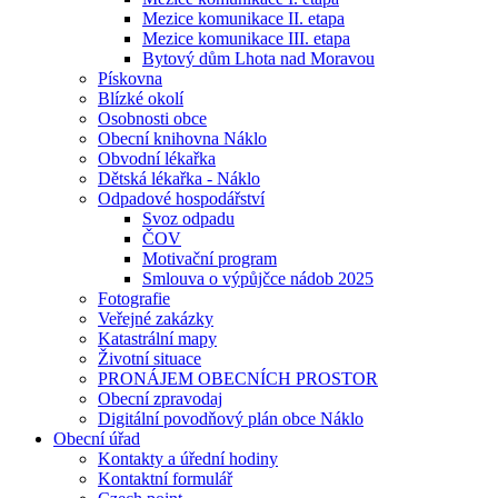
Mezice komunikace II. etapa
Mezice komunikace III. etapa
Bytový dům Lhota nad Moravou
Pískovna
Blízké okolí
Osobnosti obce
Obecní knihovna Náklo
Obvodní lékařka
Dětská lékařka - Náklo
Odpadové hospodářství
Svoz odpadu
ČOV
Motivační program
Smlouva o výpůjčce nádob 2025
Fotografie
Veřejné zakázky
Katastrální mapy
Životní situace
PRONÁJEM OBECNÍCH PROSTOR
Obecní zpravodaj
Digitální povodňový plán obce Náklo
Obecní úřad
Kontakty a úřední hodiny
Kontaktní formulář