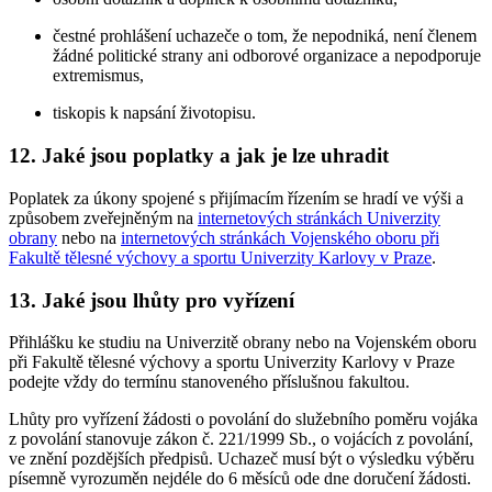
čestné prohlášení uchazeče o tom, že nepodniká, není členem
žádné politické strany ani odborové organizace a nepodporuje
extremismus,
tiskopis k napsání životopisu.
12. Jaké jsou poplatky a jak je lze uhradit
Poplatek za úkony spojené s přijímacím řízením se hradí ve výši a
způsobem zveřejněným na
internetových stránkách Univerzity
obrany
nebo na
internetových stránkách Vojenského oboru při
Fakultě tělesné výchovy a sportu Univerzity Karlovy v Praze
.
13. Jaké jsou lhůty pro vyřízení
Přihlášku ke studiu na Univerzitě obrany nebo na Vojenském oboru
při Fakultě tělesné výchovy a sportu Univerzity Karlovy v Praze
podejte vždy do termínu stanoveného příslušnou fakultou.
Lhůty pro vyřízení žádosti o povolání do služebního poměru vojáka
z povolání stanovuje zákon č. 221/1999 Sb., o vojácích z povolání,
ve znění pozdějších předpisů. Uchazeč musí být o výsledku výběru
písemně vyrozuměn nejdéle do 6 měsíců ode dne doručení žádosti.