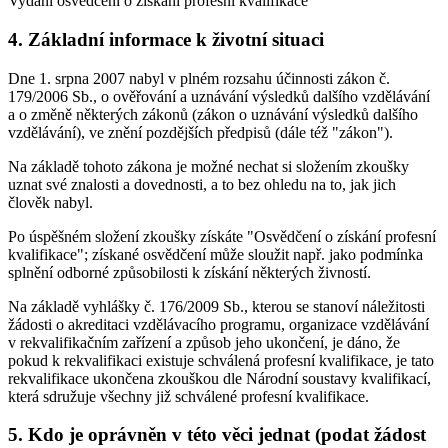
Vydání osvědčení o získání profesní kvalifikace
4. Základní informace k životní situaci
Dne 1. srpna 2007 nabyl v plném rozsahu účinnosti zákon č.
179/2006 Sb., o ověřování a uznávání výsledků dalšího vzdělávání
a o změně některých zákonů (zákon o uznávání výsledků dalšího
vzdělávání), ve znění pozdějších předpisů (dále též "zákon").
Na základě tohoto zákona je možné nechat si složením zkoušky
uznat své znalosti a dovednosti, a to bez ohledu na to, jak jich
člověk nabyl.
Po úspěšném složení zkoušky získáte "Osvědčení o získání profesní
kvalifikace"; získané osvědčení může sloužit např. jako podmínka
splnění odborné způsobilosti k získání některých živností.
Na základě vyhlášky č. 176/2009 Sb., kterou se stanoví náležitosti
žádosti o akreditaci vzdělávacího programu, organizace vzdělávání
v rekvalifikačním zařízení a způsob jeho ukončení, je dáno, že
pokud k rekvalifikaci existuje schválená profesní kvalifikace, je tato
rekvalifikace ukončena zkouškou dle Národní soustavy kvalifikací,
která sdružuje všechny již schválené profesní kvalifikace.
5. Kdo je oprávněn v této věci jednat (podat žádost