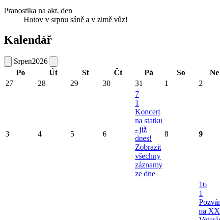
Pranostika na akt. den
Hotov v srpnu sáně a v zimě vůz!
Kalendář
Srpen
2026
Po
Út
St
Čt
Pá
So
Ne
27
28
29
30
31
1
2
7
1
Koncert
na statku
- již
3
4
5
6
8
9
dnes!
Zobrazit
všechny
záznamy
ze dne
16
1
Pozvá
na XX
Veterá