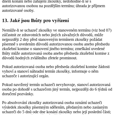
dnem konání nebo zahájení zkoušky, nedohodne-li se s
autorizovanou osobou na pozdějším termínu; úhrada je příjmem
autorizované osoby.
13. Jaké jsou lhůty pro vyřízení
Nemůže-li se uchazeč zkoušky ve stanoveném termínu (viz bod 07)
zúčastnit ze zdravotních nebo jiných závažných důvodů, může
nejpozději 2 dny před stanoveným termínem zkoušky požádat
písemně s uvedením důvodů autorizovanou osobu anebo předsedu
zkušební komise o stanovení jiného termínu; zmeškání uvedené
lhůty může autorizovaná osoba anebo předseda zkušební komise z
důvodů hodných zvláštního zřetele prominout.
Pokud autorizovaná osoba nebo předseda zkušební komise žádosti
vyhoví a stanoví náhradní termín zkoušky, informuje o něm
uchazeče i autorizující orgán.
Pokud navržený termín uchazeči nevyhovuje, stanoví autorizovaná
osoba po dohodě s uchazečem jiný termín, nejpozději do 6 týdnů od
doručení pozvánky.
Po absolvování zkoušky autorizovaná osoba oznámí uchazeči
výsledek zkoušky písemným sdělením, předaným nebo zaslaným
uchazeči do 5 dnů ode dne konání zkoušky nebo její poslední části;