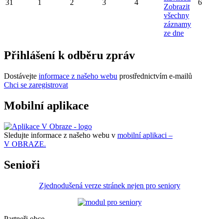
31
1
2
3
4
6
Zobrazit
všechny
záznamy
ze dne
Přihlášení k odběru zpráv
Dostávejte
informace z našeho webu
prostřednictvím e-mailů
Chci se zaregistrovat
Mobilní aplikace
Sledujte informace z našeho webu v
mobilní aplikaci –
V OBRAZE.
Senioři
Zjednodušená verze stránek nejen pro seniory
Partneři obce