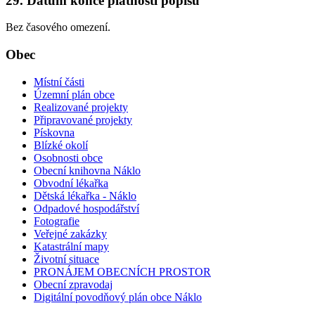
29. Datum konce platnosti popisu
Bez časového omezení.
Obec
Místní části
Územní plán obce
Realizované projekty
Připravované projekty
Pískovna
Blízké okolí
Osobnosti obce
Obecní knihovna Náklo
Obvodní lékařka
Dětská lékařka - Náklo
Odpadové hospodářství
Fotografie
Veřejné zakázky
Katastrální mapy
Životní situace
PRONÁJEM OBECNÍCH PROSTOR
Obecní zpravodaj
Digitální povodňový plán obce Náklo