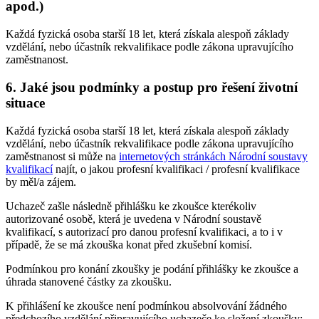
apod.)
Každá fyzická osoba starší 18 let, která získala alespoň základy
vzdělání, nebo účastník rekvalifikace podle zákona upravujícího
zaměstnanost.
6. Jaké jsou podmínky a postup pro řešení životní
situace
Každá fyzická osoba starší 18 let, která získala alespoň základy
vzdělání, nebo účastník rekvalifikace podle zákona upravujícího
zaměstnanost si může na
internetových stránkách Národní soustavy
kvalifikací
najít, o jakou profesní kvalifikaci / profesní kvalifikace
by měl/a zájem.
Uchazeč zašle následně přihlášku ke zkoušce kterékoliv
autorizované osobě, která je uvedena v Národní soustavě
kvalifikací, s autorizací pro danou profesní kvalifikaci, a to i v
případě, že se má zkouška konat před zkušební komisí.
Podmínkou pro konání zkoušky je podání přihlášky ke zkoušce a
úhrada stanovené částky za zkoušku.
K přihlášení ke zkoušce není podmínkou absolvování žádného
předchozího vzdělání připravujícího uchazeče ke složení zkoušky;