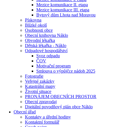
Mezice komunikace II. etapa
Mezice komunikace III. etapa
Bytový dům Lhota nad Moravou
Pískovna
Blízké okolí
Osobnosti obce
Obecní knihovna Náklo
Obvodní lékařka
Dětská lékařka - Náklo
Odpadové hospodářství
Svoz odpadu
ČOV
Motivační program
Smlouva o výpůjčce nádob 2025
Fotografie
Veřejné zakázky
Katastrální mapy
Životní situace
PRONÁJEM OBECNÍCH PROSTOR
Obecní zpravodaj
Digitální povodňový plán obce Náklo
Obecní úřad
Kontakty a úřední hodiny
Kontaktní formulář