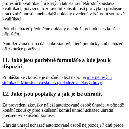
profesních kvalifikací, u kterých tak stanoví Národní soustava
kvalifikací, potvrzení o zdravotní způsobilosti pro výkon příslušné
pracovní činnosti, anebo další doklady uvedené v Národní soustavě
kvalifikací.
Pokud uchazeč předmětné doklady nedoloží, nebude ke zkoušce
připuštěn.
Autorizovaná osoba dále také stanoví, které pomůcky smí uchazeč
při zkoušce používat.
11. Jaké jsou potřebné formuláře a kde jsou k
dispozici
Přihlášku ke zkoušce je možné nalézt např. na
internetových
stránkách Ministerstva školství, mládeže a tělovýchovy
.
12. Jaké jsou poplatky a jak je lze uhradit
Za provedení zkoušky náleží autorizované osobě úhrada; v případě
konání zkoušky před zkušební komisí uhradí uchazeč úhradu
předsedovi zkušební komise.
Úhradu uhradí uchazeč autorizované osobě nejpozději 7 dnů přede