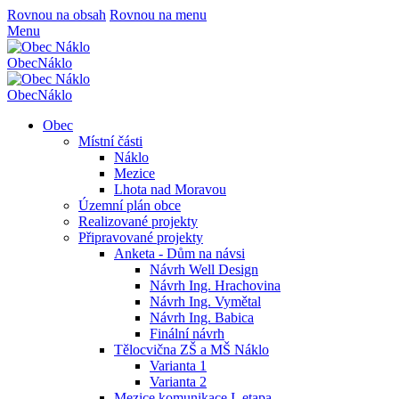
Rovnou na obsah
Rovnou na menu
Menu
Obec
Náklo
Obec
Náklo
Obec
Místní části
Náklo
Mezice
Lhota nad Moravou
Územní plán obce
Realizované projekty
Připravované projekty
Anketa - Dům na návsi
Návrh Well Design
Návrh Ing. Hrachovina
Návrh Ing. Vymětal
Návrh Ing. Babica
Finální návrh
Tělocvična ZŠ a MŠ Náklo
Varianta 1
Varianta 2
Mezice komunikace I. etapa