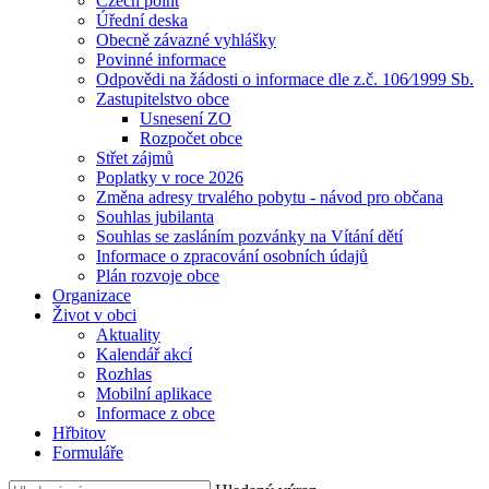
Czech point
Úřední deska
Obecně závazné vyhlášky
Povinné informace
Odpovědi na žádosti o informace dle z.č. 106⁄1999 Sb.
Zastupitelstvo obce
Usnesení ZO
Rozpočet obce
Střet zájmů
Poplatky v roce 2026
Změna adresy trvalého pobytu - návod pro občana
Souhlas jubilanta
Souhlas se zasláním pozvánky na Vítání dětí
Informace o zpracování osobních údajů
Plán rozvoje obce
Organizace
Život v obci
Aktuality
Kalendář akcí
Rozhlas
Mobilní aplikace
Informace z obce
Hřbitov
Formuláře