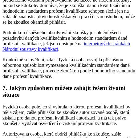
pokud se kdokoliv domnívá, že je zkoušku danou kvalifikačním a
hodnotícím standardem profesní kvalifikace schopen složit jen na
základě znalostí a dovedností získaných praxí či samostudiem, může
se ke zkoušce okamžitě přihlásit.
Podmínkou úspěšného absolvování zkoušky je splnění všech
požadavků daných kvalifikačním a hodnotícím standardem dané
profesní kvalifikace, jež jsou dostupné na
internetových stránkách
Národní soustavy kvalifikací
.
Konkrétně se ověření, zda si fyzická osoba osvojila příslušnou
odbornou způsobilost vymezenou kvalifikačním standardem dané
profesní kvalifikace, provede zkouškou podle hodnotícího standardu
dané profesní kvalifikace.
7. Jakým způsobem můžete zahájit řešení životní
situace
Fyzická osoba poté, co si vybrala, o kterou profesní kvalifikaci by
měla zájem, zašle přihlášku ke zkoušce autorizované osobě, která
získala pro danou profesní kvalifikaci autorizaci, a má tak právo
zkoušet a vydávat osvědčení o získání profesní kvalifikace.
Autorizovaná osoba, která obdrží přihlášku ke zkoušce, zašle