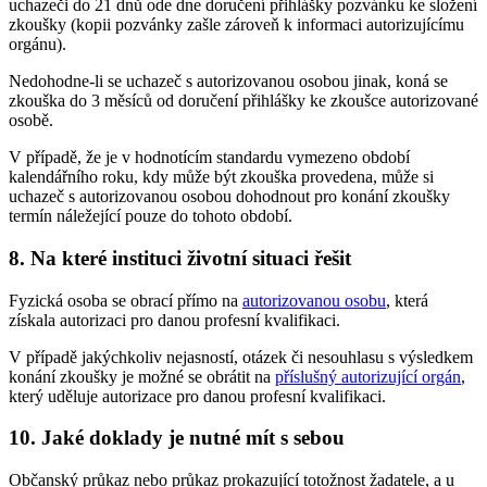
uchazeči do 21 dnů ode dne doručení přihlášky pozvánku ke složení
zkoušky (kopii pozvánky zašle zároveň k informaci autorizujícímu
orgánu).
Nedohodne-li se uchazeč s autorizovanou osobou jinak, koná se
zkouška do 3 měsíců od doručení přihlášky ke zkoušce autorizované
osobě.
V případě, že je v hodnotícím standardu vymezeno období
kalendářního roku, kdy může být zkouška provedena, může si
uchazeč s autorizovanou osobou dohodnout pro konání zkoušky
termín náležející pouze do tohoto období.
8. Na které instituci životní situaci řešit
Fyzická osoba se obrací přímo na
autorizovanou osobu
, která
získala autorizaci pro danou profesní kvalifikaci.
V případě jakýchkoliv nejasností, otázek či nesouhlasu s výsledkem
konání zkoušky je možné se obrátit na
příslušný autorizující orgán
,
který uděluje autorizace pro danou profesní kvalifikaci.
10. Jaké doklady je nutné mít s sebou
Občanský průkaz nebo průkaz prokazující totožnost žadatele, a u