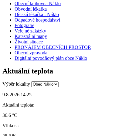
Obecní knihovna Náklo
Obvodní lékařka
Dětská lékařka - Náklo
Odpadové hospodářství
Fotografie
Veřejné zakázky
Katastrální mapy
Životní situace
PRONÁJEM OBECNÍCH PROSTOR
Obecní zpravodaj
Digitální povodňový plán obce Náklo
Aktuální teplota
Výběr lokality
9.8.2026 14:25
Aktuální teplota:
36.6 °C
Vlhkost:
25.8 %