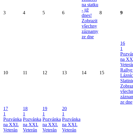
na statku
- již
3
4
5
6
8
9
dnes!
Zobrazit
všechny
záznamy
ze dne
16
1
Pozvá
na XX
Veterá
Rallye
10
11
12
13
14
15
Lázní
Slatini
Zobraz
všech
zázna
ze dne
17
18
19
20
1
1
1
1
Pozvánka
Pozvánka
Pozvánka
Pozvánka
na XXI.
na XXI.
na XXI.
na XXI.
Veterán
Veterán
Veterán
Veterán