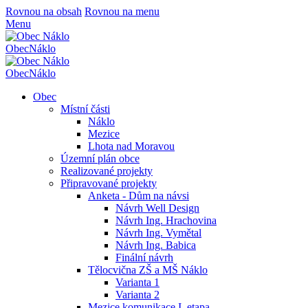
Rovnou na obsah
Rovnou na menu
Menu
Obec
Náklo
Obec
Náklo
Obec
Místní části
Náklo
Mezice
Lhota nad Moravou
Územní plán obce
Realizované projekty
Připravované projekty
Anketa - Dům na návsi
Návrh Well Design
Návrh Ing. Hrachovina
Návrh Ing. Vymětal
Návrh Ing. Babica
Finální návrh
Tělocvična ZŠ a MŠ Náklo
Varianta 1
Varianta 2
Mezice komunikace I. etapa