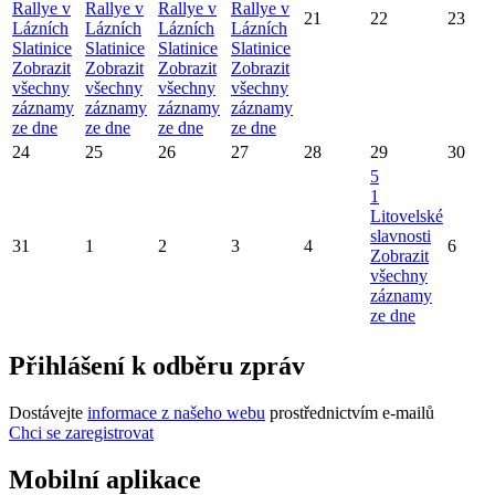
Rallye v
Rallye v
Rallye v
Rallye v
21
22
23
Lázních
Lázních
Lázních
Lázních
Slatinice
Slatinice
Slatinice
Slatinice
Zobrazit
Zobrazit
Zobrazit
Zobrazit
všechny
všechny
všechny
všechny
záznamy
záznamy
záznamy
záznamy
ze dne
ze dne
ze dne
ze dne
24
25
26
27
28
29
30
5
1
Litovelské
slavnosti
31
1
2
3
4
6
Zobrazit
všechny
záznamy
ze dne
Přihlášení k odběru zpráv
Dostávejte
informace z našeho webu
prostřednictvím e-mailů
Chci se zaregistrovat
Mobilní aplikace