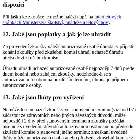
dispozici
Přihlášku ke zkoušce je možné nalézt např. na
internetových
stránkách Ministerstva školství, mládeže a tělovýchovy
.
12. Jaké jsou poplatky a jak je lze uhradit
Za provedení zkoušky náleží autorizované osobě úhrada; v případě
konání zkoušky před zkušební komisí uhradí uchazeč úhradu
předsedovi zkušební komise.
Úhradu uhradí uchazeč autorizované osobě nejpozději 7 dnů přede
dnem konání nebo zahájení zkoušky, nedohodne-li se s
autorizovanou osobou na pozdějším termínu; úhrada je příjmem
autorizované osoby.
13. Jaké jsou lhůty pro vyřízení
Nemůže-li se uchazeč zkoušky ve stanoveném termínu (viz bod 07)
zúčastnit ze zdravotních nebo jiných závažných důvodů, může
nejpozději 2 dny před stanoveným termínem zkoušky požádat
písemně s uvedením důvodů autorizovanou osobu anebo předsedu
zkušební komise o stanovení jiného termínu; zmeškání uvedené
lhůty může autorizovaná osoba anebo předseda zkušební komise z