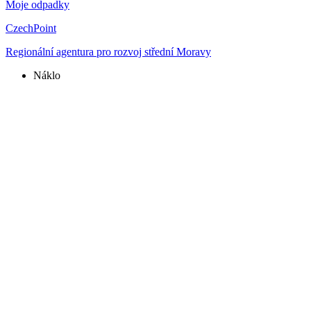
Moje odpadky
CzechPoint
Regionální agentura pro rozvoj střední Moravy
Náklo