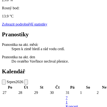
Rosný bod:
13.9 °C
Zobrazit podrobnější statistiky
Pranostiky
Pranostika na akt. měsíc
Srpen k zimě hledí a rád vodu cedí.
Pranostika na akt. den
Do svatého Vavřince nechval pšenice.
Kalendář
Srpen
2026
Po
Út
St
Čt
Pá
So
Ne
27
28
29
30
31
1
2
7
1
Koncert