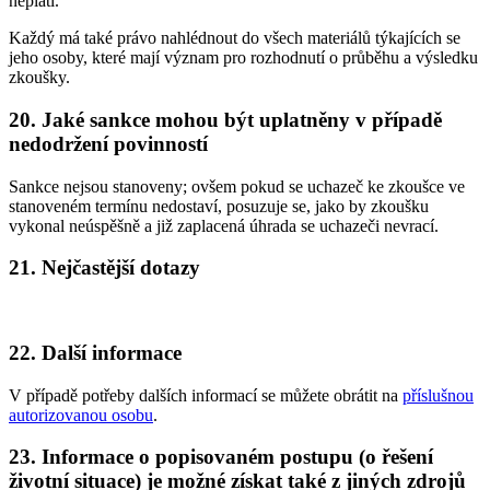
neplatí.
Každý má také právo nahlédnout do všech materiálů týkajících se
jeho osoby, které mají význam pro rozhodnutí o průběhu a výsledku
zkoušky.
20. Jaké sankce mohou být uplatněny v případě
nedodržení povinností
Sankce nejsou stanoveny; ovšem pokud se uchazeč ke zkoušce ve
stanoveném termínu nedostaví, posuzuje se, jako by zkoušku
vykonal neúspěšně a již zaplacená úhrada se uchazeči nevrací.
21. Nejčastější dotazy
22. Další informace
V případě potřeby dalších informací se můžete obrátit na
příslušnou
autorizovanou osobu
.
23. Informace o popisovaném postupu (o řešení
životní situace) je možné získat také z jiných zdrojů