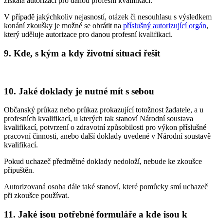
získala autorizaci pro danou profesní kvalifikaci.
V případě jakýchkoliv nejasností, otázek či nesouhlasu s výsledkem
konání zkoušky je možné se obrátit na
příslušný autorizující orgán
,
který uděluje autorizace pro danou profesní kvalifikaci.
9. Kde, s kým a kdy životní situaci řešit
10. Jaké doklady je nutné mít s sebou
Občanský průkaz nebo průkaz prokazující totožnost žadatele, a u
profesních kvalifikací, u kterých tak stanoví Národní soustava
kvalifikací, potvrzení o zdravotní způsobilosti pro výkon příslušné
pracovní činnosti, anebo další doklady uvedené v Národní soustavě
kvalifikací.
Pokud uchazeč předmětné doklady nedoloží, nebude ke zkoušce
připuštěn.
Autorizovaná osoba dále také stanoví, které pomůcky smí uchazeč
při zkoušce používat.
11. Jaké jsou potřebné formuláře a kde jsou k