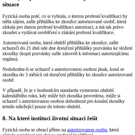
situace
Fyzická osoba poté, co si vybrala, o kterou profesní kvalifikaci by
měla zájem, zašle přihlášku ke zkoušce autorizované osobě, která
získala pro danou profesní kvalifikaci autorizaci, a má tak právo
zkoušet a vydávat osvědčení o získání profesní kvalifikace.
Autorizovaná osoba, která obdrží přihlášku ke zkoušce, zašle
uchazeči do 21 dnů ode dne doručení přihlášky pozvánku ke složení
zkoušky (kopii pozvánky zašle zároveň k informaci autorizujícímu
orgánu).
Nedohodne-li se uchazeč s autorizovanou osobou jinak, koná se
zkouška do 3 měsíců od doručení přihlášky ke zkoušce autorizované
osobě.
V případě, že je v hodnotícím standardu vymezeno období
kalendářního roku, kdy může být zkouška provedena, může si
uchazeč s autorizovanou osobou dohodnout pro konání zkoušky
termín náležející pouze do tohoto období.
8. Na které instituci životní situaci řešit
Fyzická osoba se obrací přímo na
autorizovanou osobu
, která