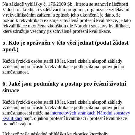
Na základě vyhlášky č. 176/2009 Sb., kterou se stanoví náležitosti
žádosti o akreditaci vzdělávacího programu, organizace vzdělávání
v rekvalifikačním zařízení a způsob jeho ukončení, je dáno, že
pokud k rekvalifikaci existuje schválená profesní kvalifikace, je tato
rekvalifikace ukončena zkouškou dle Národní soustavy kvalifikací,
která sdružuje všechny již schválené profesní kvalifikace.
5. Kdo je oprávněn v této věci jednat (podat žádost
apod.)
Každá fyzická osoba starší 18 let, která získala alespoň základy
vzdělání, nebo účastník rekvalifikace podle zákona upravujícího
zaměstnanost.
6. Jaké jsou podmínky a postup pro řešení životní
situace
Každá fyzická osoba starší 18 let, která získala alespoň základy
vzdělání, nebo účastník rekvalifikace podle zákona upravujícího
zaměstnanost si může na
internetových stránkách Národní soustavy
kvalifikací
najít, o jakou profesní kvalifikaci / profesní kvalifikace
by měl/a zájem.
Uchazeč zašle následně přihlášku ke zkoušce kterékoliv