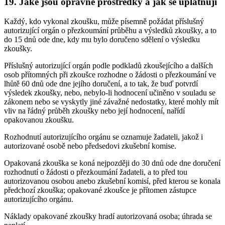
19. Jaké jsou opravné prostředky a jak se uplatňují
Každý, kdo vykonal zkoušku, může písemně požádat příslušný
autorizující orgán o přezkoumání průběhu a výsledků zkoušky, a to
do 15 dnů ode dne, kdy mu bylo doručeno sdělení o výsledku
zkoušky.
Příslušný autorizující orgán podle podkladů zkoušejícího a dalších
osob přítomných při zkoušce rozhodne o žádosti o přezkoumání ve
lhůtě 60 dnů ode dne jejího doručení, a to tak, že buď potvrdí
výsledek zkoušky, nebo, nebylo-li hodnocení učiněno v souladu se
zákonem nebo se vyskytly jiné závažné nedostatky, které mohly mít
vliv na řádný průběh zkoušky nebo její hodnocení, nařídí
opakovanou zkoušku.
Rozhodnutí autorizujícího orgánu se oznamuje žadateli, jakož i
autorizované osobě nebo předsedovi zkušební komise.
Opakovaná zkouška se koná nejpozději do 30 dnů ode dne doručení
rozhodnutí o žádosti o přezkoumání žadateli, a to před tou
autorizovanou osobou anebo zkušební komisí, před kterou se konala
předchozí zkouška; opakované zkoušce je přítomen zástupce
autorizujícího orgánu.
Náklady opakované zkoušky hradí autorizovaná osoba; úhrada se