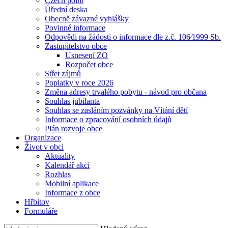
Czech point
Úřední deska
Obecně závazné vyhlášky
Povinné informace
Odpovědi na žádosti o informace dle z.č. 106⁄1999 Sb.
Zastupitelstvo obce
Usnesení ZO
Rozpočet obce
Střet zájmů
Poplatky v roce 2026
Změna adresy trvalého pobytu - návod pro občana
Souhlas jubilanta
Souhlas se zasláním pozvánky na Vítání dětí
Informace o zpracování osobních údajů
Plán rozvoje obce
Organizace
Život v obci
Aktuality
Kalendář akcí
Rozhlas
Mobilní aplikace
Informace z obce
Hřbitov
Formuláře