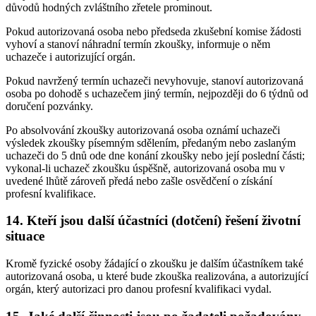
důvodů hodných zvláštního zřetele prominout.
Pokud autorizovaná osoba nebo předseda zkušební komise žádosti
vyhoví a stanoví náhradní termín zkoušky, informuje o něm
uchazeče i autorizující orgán.
Pokud navržený termín uchazeči nevyhovuje, stanoví autorizovaná
osoba po dohodě s uchazečem jiný termín, nejpozději do 6 týdnů od
doručení pozvánky.
Po absolvování zkoušky autorizovaná osoba oznámí uchazeči
výsledek zkoušky písemným sdělením, předaným nebo zaslaným
uchazeči do 5 dnů ode dne konání zkoušky nebo její poslední části;
vykonal-li uchazeč zkoušku úspěšně, autorizovaná osoba mu v
uvedené lhůtě zároveň předá nebo zašle osvědčení o získání
profesní kvalifikace.
14. Kteří jsou další účastníci (dotčení) řešení životní
situace
Kromě fyzické osoby žádající o zkoušku je dalším účastníkem také
autorizovaná osoba, u které bude zkouška realizována, a autorizující
orgán, který autorizaci pro danou profesní kvalifikaci vydal.