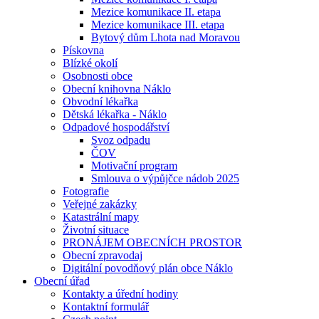
Mezice komunikace II. etapa
Mezice komunikace III. etapa
Bytový dům Lhota nad Moravou
Pískovna
Blízké okolí
Osobnosti obce
Obecní knihovna Náklo
Obvodní lékařka
Dětská lékařka - Náklo
Odpadové hospodářství
Svoz odpadu
ČOV
Motivační program
Smlouva o výpůjčce nádob 2025
Fotografie
Veřejné zakázky
Katastrální mapy
Životní situace
PRONÁJEM OBECNÍCH PROSTOR
Obecní zpravodaj
Digitální povodňový plán obce Náklo
Obecní úřad
Kontakty a úřední hodiny
Kontaktní formulář