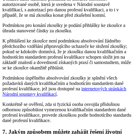
autorizované osobě, která je uvedena v Národní soustavě
kvalifikací, s autorizací pro danou profesní kvalifikaci, a to i v
případě, že se má zkouška konat před zkušební komisí.
Podmínkou pro konání zkoušky je podání přihlášky ke zkoušce a
úhrada stanovené částky za zkoušku.
K přihlášení ke zkoušce není podmínkou absolvování žádného
předchozího vzdělání připravujícího uchazeče ke složení zkoušky;
pokud se kdokoliv domnívá, že je zkoušku danou kvalifikačním a
hodnotícím standardem profesní kvalifikace schopen složit jen na
základě znalostí a dovedností získaných praxí či samostudiem, může
se ke zkoušce okamžitě přihlásit.
Podmínkou úspěšného absolvování zkoušky je splnění všech
požadavků daných kvalifikačním a hodnotícím standardem dané
profesní kvalifikace, jež jsou dostupné na
internetových stránkách
Národní soustavy kvalifikací
.
Konkrétně se ověření, zda si fyzická osoba osvojila příslušnou
odbornou způsobilost vymezenou kvalifikačním standardem dané
profesní kvalifikace, provede zkouškou podle hodnotícího standardu
dané profesní kvalifikace.
7. Jakým způsobem můžete zahájit řešení životní