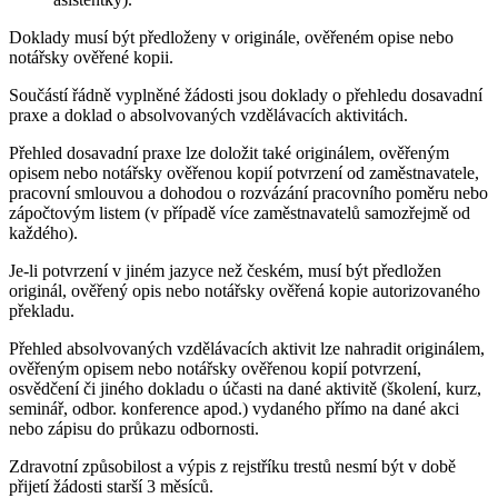
Doklady musí být předloženy v originále, ověřeném opise nebo
notářsky ověřené kopii.
Součástí řádně vyplněné žádosti jsou doklady o přehledu dosavadní
praxe a doklad o absolvovaných vzdělávacích aktivitách.
Přehled dosavadní praxe lze doložit také originálem, ověřeným
opisem nebo notářsky ověřenou kopií potvrzení od zaměstnavatele,
pracovní smlouvou a dohodou o rozvázání pracovního poměru nebo
zápočtovým listem (v případě více zaměstnavatelů samozřejmě od
každého).
Je-li potvrzení v jiném jazyce než českém, musí být předložen
originál, ověřený opis nebo notářsky ověřená kopie autorizovaného
překladu.
Přehled absolvovaných vzdělávacích aktivit lze nahradit originálem,
ověřeným opisem nebo notářsky ověřenou kopií potvrzení,
osvědčení či jiného dokladu o účasti na dané aktivitě (školení, kurz,
seminář, odbor. konference apod.) vydaného přímo na dané akci
nebo zápisu do průkazu odbornosti.
Zdravotní způsobilost a výpis z rejstříku trestů nesmí být v době
přijetí žádosti starší 3 měsíců.