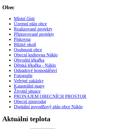
Obec
Místní části
Územní plán obce
Realizované projekty
Připravované projekty
Pískovna
Blízké okolí
Osobnosti obce
Obecní knihovna Náklo
Obvodní lékařka
Dětská lékařka - Náklo
Odpadové hospodářství
Fotografie
Veřejné zakázky
Katastrální mapy
Životní situace
PRONÁJEM OBECNÍCH PROSTOR
Obecní zpravodaj
Digitální povodňový plán obce Náklo
Aktuální teplota