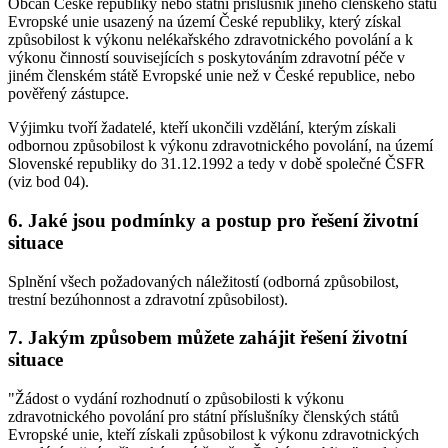
Občan České republiky nebo státní příslušník jiného členského státu
Evropské unie usazený na území České republiky, který získal
způsobilost k výkonu nelékařského zdravotnického povolání a k
výkonu činností souvisejících s poskytováním zdravotní péče v
jiném členském státě Evropské unie než v České republice, nebo
pověřený zástupce.
Výjimku tvoří žadatelé, kteří ukončili vzdělání, kterým získali
odbornou způsobilost k výkonu zdravotnického povolání, na území
Slovenské republiky do 31.12.1992 a tedy v době společné ČSFR
(viz bod 04).
6. Jaké jsou podmínky a postup pro řešení životní
situace
Splnění všech požadovaných náležitostí (odborná způsobilost,
trestní bezúhonnost a zdravotní způsobilost).
7. Jakým způsobem můžete zahájit řešení životní
situace
"Žádost o vydání rozhodnutí o způsobilosti k výkonu
zdravotnického povolání pro státní příslušníky členských států
Evropské unie, kteří získali způsobilost k výkonu zdravotnických