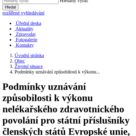
Hledaný výraz
Hledat
rozšířené vyhledávání
Úřední deska
Aktuality
Zpravodaj
Fotogalerie
Kontakty
Úvodní stránka
Obec
Životní situace
Podmínky uznávání způsobilosti k výkonu...
Podmínky uznávání
způsobilosti k výkonu
nelékařského zdravotnického
povolání pro státní příslušníky
členských států Evropské unie,