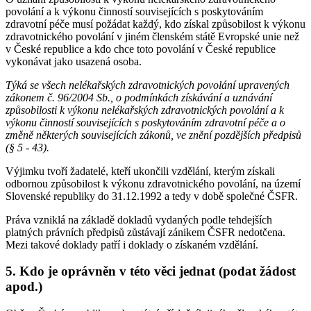
povolání a k výkonu činností souvisejících s poskytováním
zdravotní péče musí požádat každý, kdo získal způsobilost k výkonu
zdravotnického povolání v jiném členském státě Evropské unie než
v České republice a kdo chce toto povolání v České republice
vykonávat jako usazená osoba.
Týká se všech nelékařských zdravotnických povolání upravených
zákonem č. 96/2004 Sb., o podmínkách získávání a uznávání
způsobilosti k výkonu nelékařských zdravotnických povolání a k
výkonu činností souvisejících s poskytováním zdravotní péče a o
změně některých souvisejících zákonů, ve znění pozdějších předpisů
(§ 5 - 43).
Výjimku tvoří žadatelé, kteří ukončili vzdělání, kterým získali
odbornou způsobilost k výkonu zdravotnického povolání, na území
Slovenské republiky do 31.12.1992 a tedy v době společné ČSFR.
Práva vzniklá na základě dokladů vydaných podle tehdejších
platných právních předpisů zůstávají zánikem ČSFR nedotčena.
Mezi takové doklady patří i doklady o získaném vzdělání.
5. Kdo je oprávněn v této věci jednat (podat žádost
apod.)