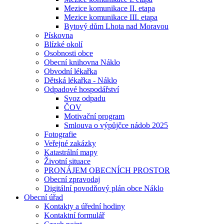
Mezice komunikace II. etapa
Mezice komunikace III. etapa
Bytový dům Lhota nad Moravou
Pískovna
Blízké okolí
Osobnosti obce
Obecní knihovna Náklo
Obvodní lékařka
Dětská lékařka - Náklo
Odpadové hospodářství
Svoz odpadu
ČOV
Motivační program
Smlouva o výpůjčce nádob 2025
Fotografie
Veřejné zakázky
Katastrální mapy
Životní situace
PRONÁJEM OBECNÍCH PROSTOR
Obecní zpravodaj
Digitální povodňový plán obce Náklo
Obecní úřad
Kontakty a úřední hodiny
Kontaktní formulář