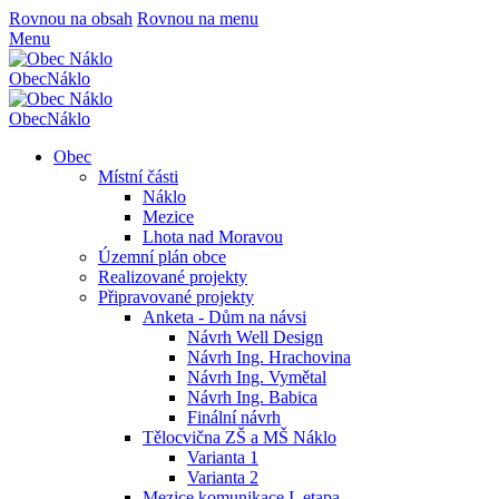
Rovnou na obsah
Rovnou na menu
Menu
Obec
Náklo
Obec
Náklo
Obec
Místní části
Náklo
Mezice
Lhota nad Moravou
Územní plán obce
Realizované projekty
Připravované projekty
Anketa - Dům na návsi
Návrh Well Design
Návrh Ing. Hrachovina
Návrh Ing. Vymětal
Návrh Ing. Babica
Finální návrh
Tělocvična ZŠ a MŠ Náklo
Varianta 1
Varianta 2
Mezice komunikace I. etapa