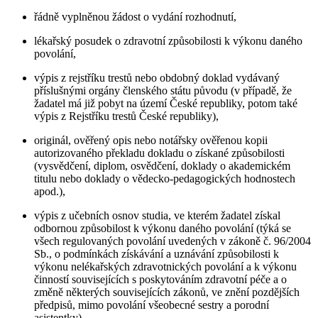
řádně vyplněnou žádost o vydání rozhodnutí,
lékařský posudek o zdravotní způsobilosti k výkonu daného
povolání,
výpis z rejstříku trestů nebo obdobný doklad vydávaný
příslušnými orgány členského státu původu (v případě, že
žadatel má již pobyt na území České republiky, potom také
výpis z Rejstříku trestů České republiky),
originál, ověřený opis nebo notářsky ověřenou kopii
autorizovaného překladu dokladu o získané způsobilosti
(vysvědčení, diplom, osvědčení, doklady o akademickém
titulu nebo doklady o vědecko-pedagogických hodnostech
apod.),
výpis z učebních osnov studia, ve kterém žadatel získal
odbornou způsobilost k výkonu daného povolání (týká se
všech regulovaných povolání uvedených v zákoně č. 96/2004
Sb., o podmínkách získávání a uznávání způsobilosti k
výkonu nelékařských zdravotnických povolání a k výkonu
činností souvisejících s poskytováním zdravotní péče a o
změně některých souvisejících zákonů, ve znění pozdějších
předpisů, mimo povolání všeobecné sestry a porodní
asistentky).