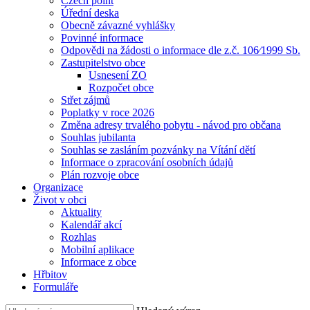
Czech point
Úřední deska
Obecně závazné vyhlášky
Povinné informace
Odpovědi na žádosti o informace dle z.č. 106⁄1999 Sb.
Zastupitelstvo obce
Usnesení ZO
Rozpočet obce
Střet zájmů
Poplatky v roce 2026
Změna adresy trvalého pobytu - návod pro občana
Souhlas jubilanta
Souhlas se zasláním pozvánky na Vítání dětí
Informace o zpracování osobních údajů
Plán rozvoje obce
Organizace
Život v obci
Aktuality
Kalendář akcí
Rozhlas
Mobilní aplikace
Informace z obce
Hřbitov
Formuláře