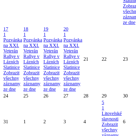
Slatini
Zobraz
všech
zázna
ze dne
17
18
19
20
1
1
1
1
Pozvánka
Pozvánka
Pozvánka
Pozvánka
na XXI.
na XXI.
na XXI.
na XXI.
Veterán
Veterán
Veterán
Veterán
Rallye v
Rallye v
Rallye v
Rallye v
21
22
23
Lázních
Lázních
Lázních
Lázních
Slatinice
Slatinice
Slatinice
Slatinice
Zobrazit
Zobrazit
Zobrazit
Zobrazit
všechny
všechny
všechny
všechny
záznamy
záznamy
záznamy
záznamy
ze dne
ze dne
ze dne
ze dne
24
25
26
27
28
29
30
5
1
Litovelské
slavnosti
31
1
2
3
4
6
Zobrazit
všechny
záznamy