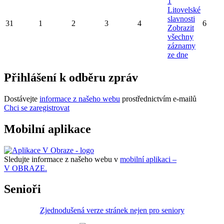
1
Litovelské
slavnosti
31
1
2
3
4
6
Zobrazit
všechny
záznamy
ze dne
Přihlášení k odběru zpráv
Dostávejte
informace z našeho webu
prostřednictvím e-mailů
Chci se zaregistrovat
Mobilní aplikace
Sledujte informace z našeho webu v
mobilní aplikaci –
V OBRAZE.
Senioři
Zjednodušená verze stránek nejen pro seniory