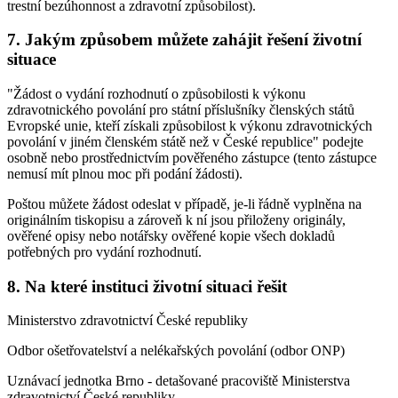
trestní bezúhonnost a zdravotní způsobilost).
7. Jakým způsobem můžete zahájit řešení životní
situace
"Žádost o vydání rozhodnutí o způsobilosti k výkonu
zdravotnického povolání pro státní příslušníky členských států
Evropské unie, kteří získali způsobilost k výkonu zdravotnických
povolání v jiném členském státě než v České republice" podejte
osobně nebo prostřednictvím pověřeného zástupce (tento zástupce
nemusí mít plnou moc při podání žádosti).
Poštou můžete žádost odeslat v případě, je-li řádně vyplněna na
originálním tiskopisu a zároveň k ní jsou přiloženy originály,
ověřené opisy nebo notářsky ověřené kopie všech dokladů
potřebných pro vydání rozhodnutí.
8. Na které instituci životní situaci řešit
Ministerstvo zdravotnictví České republiky
Odbor ošetřovatelství a nelékařských povolání (odbor ONP)
Uznávací jednotka Brno - detašované pracoviště Ministerstva
zdravotnictví České republiky