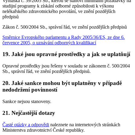
Vyhláška č. 39/2005 Sb., kterou se stanoví minimální požadavky na
studijní programy k získání odborné způsobilosti k výkonu
nelékařského zdravotnického povolání, ve znění pozdějších
předpisů
Zákon č. 500/2004 Sb., správní řád, ve znění pozdějších předpisů
Směrnice Evropského parlamentu a Rady 2005/36/ES, ze dne 6.
července 2005, o uznávání odborných kvalifikací
19. Jaké jsou opravné prostředky a jak se uplatňují
Opravné prostředky jsou řešeny v souladu se zákonem č. 500/2004
Sb., správní řád, ve znění pozdějších předpisů.
20. Jaké sankce mohou být uplatněny v případě
nedodržení povinností
Sankce nejsou stanoveny.
21. Nejčastější dotazy
Časté otázky a odpovědi
naleznete na internetových stránkách
Ministerstva zdravotnictví České republiky.