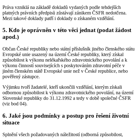
Práva vzniklá na základě dokladů vydaných podle tehdejších
platných právních předpisů zůstávají zánikem ČSFR nedotčena.
Mezi takové doklady patří i doklady o získaném vzdělání.
5. Kdo je oprávněn v této věci jednat (podat žádost
apod.)
Občan České republiky nebo státní příslušník jiného členského státu
Evropské unie usazený na území České republiky, který získal
způsobilost k výkonu nelékařského zdravotnického povolání a k
výkonu činností souvisejících s poskytováním zdravotní péče v
jiném členském státě Evropské unie než v České republice, nebo
pověřený zástupce.
Výjimku tvoří žadatelé, kteří ukončili vzdělání, kterým získali
odbornou způsobilost k výkonu zdravotnického povolání, na území
Slovenské republiky do 31.12.1992 a tedy v době společné ČSFR
(viz bod 04).
6. Jaké jsou podmínky a postup pro řešení životní
situace
Splnění všech požadovaných náležitostí (odborná způsobilost,