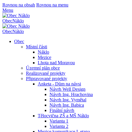
Rovnou na obsah
Rovnou na menu
Menu
Obec
Náklo
Obec
Náklo
Obec
Místní části
Náklo
Mezice
Lhota nad Moravou
Územní plán obce
Realizované projekty
Připravované projekty
Anketa - Dům na návsi
Návrh Well Design
Návrh Ing. Hrachovina
Návrh Ing. Vymětal
Návrh Ing. Babica
Finální návrh
Tělocvična ZŠ a MŠ Náklo
Varianta 1
Varianta 2
Mezice komunikace I. etapa