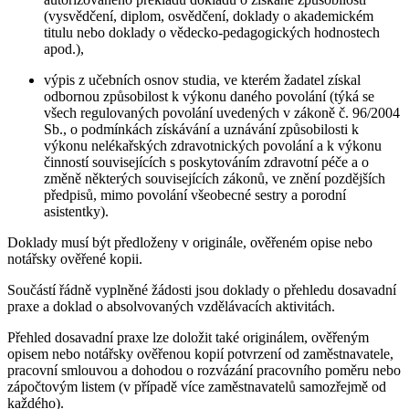
(vysvědčení, diplom, osvědčení, doklady o akademickém
titulu nebo doklady o vědecko-pedagogických hodnostech
apod.),
výpis z učebních osnov studia, ve kterém žadatel získal
odbornou způsobilost k výkonu daného povolání (týká se
všech regulovaných povolání uvedených v zákoně č. 96/2004
Sb., o podmínkách získávání a uznávání způsobilosti k
výkonu nelékařských zdravotnických povolání a k výkonu
činností souvisejících s poskytováním zdravotní péče a o
změně některých souvisejících zákonů, ve znění pozdějších
předpisů, mimo povolání všeobecné sestry a porodní
asistentky).
Doklady musí být předloženy v originále, ověřeném opise nebo
notářsky ověřené kopii.
Součástí řádně vyplněné žádosti jsou doklady o přehledu dosavadní
praxe a doklad o absolvovaných vzdělávacích aktivitách.
Přehled dosavadní praxe lze doložit také originálem, ověřeným
opisem nebo notářsky ověřenou kopií potvrzení od zaměstnavatele,
pracovní smlouvou a dohodou o rozvázání pracovního poměru nebo
zápočtovým listem (v případě více zaměstnavatelů samozřejmě od
každého).