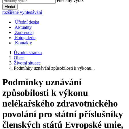
Hledaný výraz
Hledat
rozšířené vyhledávání
Úřední deska
Aktuality
Zpravodaj
Fotogalerie
Kontakty
Úvodní stránka
Obec
Životní situace
Podmínky uznávání způsobilosti k výkonu...
Podmínky uznávání
způsobilosti k výkonu
nelékařského zdravotnického
povolání pro státní příslušníky
členských států Evropské unie,