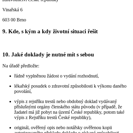
Vinařská 6
603 00 Brno
9. Kde, s kým a kdy životní situaci řešit
10. Jaké doklady je nutné mít s sebou
Na úřadě předložte:
řádně vyplněnou žádost o vydání rozhodnutí,
lékařský posudek o zdravotní způsobilosti k výkonu daného
povolání,
výpis z rejstříku trestů nebo obdobný doklad vydávaný
příslušnými orgány členského státu původu (v případě, že
žadatel má již pobyt na území České republiky, potom také
výpis z Rejstříku trestů České republiky),
originál, ověřený opis nebo notářsky ověřenou kopii
autorizovaného překladu dokladu o získané způsobilosti