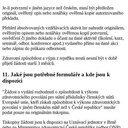
Je-li potvrzení v jiném jazyce než českém, musí být předložen
originál, ověřený opis nebo notářsky ověřená kopie autorizovaného
překladu.
Přehled absolvovaných vzdělávacích aktivit lze nahradit originálem,
ověřeným opisem nebo notářsky ověřenou kopií potvrzení,
osvědčení či jiného dokladu o účasti na dané aktivitě (školení, kurz,
seminář, odbor. konference apod.) vydaného přímo na dané akci
nebo zápisu do průkazu odbornosti.
Zdravotní způsobilost a výpis z rejstříku trestů nesmí být v době
přijetí žádosti starší 3 měsíců.
11. Jaké jsou potřebné formuláře a kde jsou k
dispozici
"Žádost o vydání rozhodnutí o způsobilosti k výkonu
zdravotnického povolání pro státní příslušníky členských států
Evropské unie, kteří získali způsobilost k výkonu zdravotnických
povolání v jiném členském státě než v České republice" musíte
podat pouze na originálním tiskopisu.
Tiskopisy žádosti jsou k dispozici na Uznávací jednotce v Brně
nebo na Ministerstvu zdravotnictví České republiky (odbor ONP),