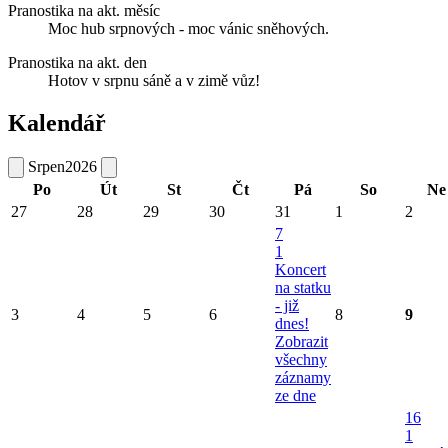
Pranostika na akt. měsíc
Moc hub srpnových - moc vánic sněhových.
Pranostika na akt. den
Hotov v srpnu sáně a v zimě vůz!
Kalendář
Srpen
2026
Po
Út
St
Čt
Pá
So
Ne
27
28
29
30
31
1
2
7
1
Koncert
na statku
- již
3
4
5
6
8
9
dnes!
Zobrazit
všechny
záznamy
ze dne
16
1