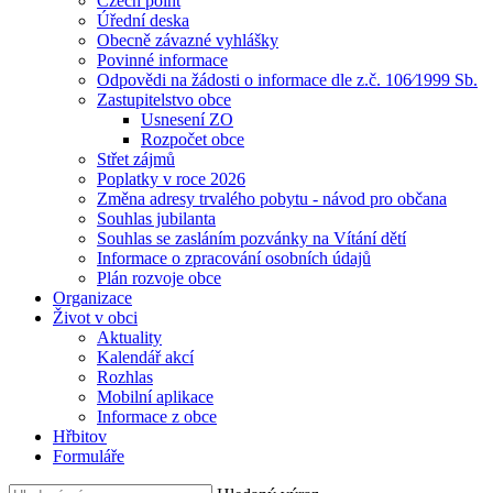
Czech point
Úřední deska
Obecně závazné vyhlášky
Povinné informace
Odpovědi na žádosti o informace dle z.č. 106⁄1999 Sb.
Zastupitelstvo obce
Usnesení ZO
Rozpočet obce
Střet zájmů
Poplatky v roce 2026
Změna adresy trvalého pobytu - návod pro občana
Souhlas jubilanta
Souhlas se zasláním pozvánky na Vítání dětí
Informace o zpracování osobních údajů
Plán rozvoje obce
Organizace
Život v obci
Aktuality
Kalendář akcí
Rozhlas
Mobilní aplikace
Informace z obce
Hřbitov
Formuláře