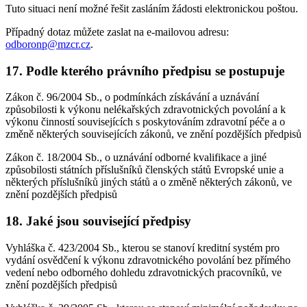
Tuto situaci není možné řešit zasláním žádosti elektronickou poštou.
Případný dotaz můžete zaslat na e-mailovou adresu:
odboronp@mzcr.cz
.
17. Podle kterého právního předpisu se postupuje
Zákon č. 96/2004 Sb., o podmínkách získávání a uznávání
způsobilosti k výkonu nelékařských zdravotnických povolání a k
výkonu činností souvisejících s poskytováním zdravotní péče a o
změně některých souvisejících zákonů, ve znění pozdějších předpisů
Zákon č. 18/2004 Sb., o uznávání odborné kvalifikace a jiné
způsobilosti státních příslušníků členských států Evropské unie a
některých příslušníků jiných států a o změně některých zákonů, ve
znění pozdějších předpisů
18. Jaké jsou související předpisy
Vyhláška č. 423/2004 Sb., kterou se stanoví kreditní systém pro
vydání osvědčení k výkonu zdravotnického povolání bez přímého
vedení nebo odborného dohledu zdravotnických pracovníků, ve
znění pozdějších předpisů