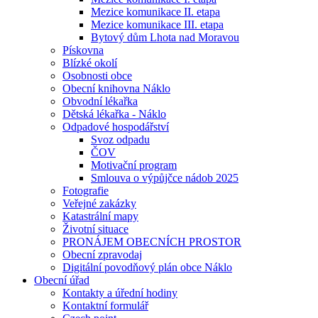
Mezice komunikace II. etapa
Mezice komunikace III. etapa
Bytový dům Lhota nad Moravou
Pískovna
Blízké okolí
Osobnosti obce
Obecní knihovna Náklo
Obvodní lékařka
Dětská lékařka - Náklo
Odpadové hospodářství
Svoz odpadu
ČOV
Motivační program
Smlouva o výpůjčce nádob 2025
Fotografie
Veřejné zakázky
Katastrální mapy
Životní situace
PRONÁJEM OBECNÍCH PROSTOR
Obecní zpravodaj
Digitální povodňový plán obce Náklo
Obecní úřad
Kontakty a úřední hodiny
Kontaktní formulář