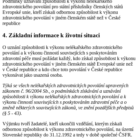
Podmínky uznávání způsobilosti k výkonu nelékařského
zdravotnického povolání pro státní příslušníky členských států
Evropské unie, kteří získali odbornou způsobilost k výkonu
zdravotnického povolání v jiném členském státě než v České
republice
4. Základní informace k životní situaci
O uznání způsobilosti k výkonu nelékařského zdravotnického
povolání a k výkonu činností souvisejících s poskytováním
zdravotní péče musí požádat každý, kdo získal způsobilost k výkonu
zdravotnického povolání v jiném členském státě Evropské unie než
v České republice a kdo chce toto povolání v České republice
vykonávat jako usazená osoba.
Týká se všech nelékařských zdravotnických povolání upravených
zákonem č. 96/2004 Sb., o podmínkách získávání a uznávání
způsobilosti k výkonu nelékařských zdravotnických povolání a k
výkonu činností souvisejících s poskytováním zdravotní péče a o
změně některých souvisejících zákonů, ve znění pozdějších předpisů
(§ 5 - 43).
Výjimku tvoří žadatelé, kteří ukončili vzdělání, kterým získali
odbornou způsobilost k výkonu zdravotnického povolání, na území
Slovenské republiky do 31.12.1992 a tedy v době společné ČSFR.