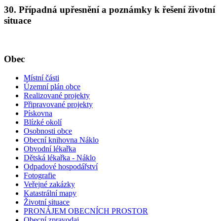
30. Případná upřesnění a poznámky k řešení životní
situace
Obec
Místní části
Územní plán obce
Realizované projekty
Připravované projekty
Pískovna
Blízké okolí
Osobnosti obce
Obecní knihovna Náklo
Obvodní lékařka
Dětská lékařka - Náklo
Odpadové hospodářství
Fotografie
Veřejné zakázky
Katastrální mapy
Životní situace
PRONÁJEM OBECNÍCH PROSTOR
Obecní zpravodaj