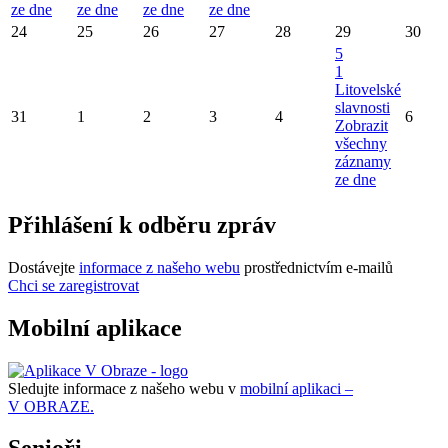
ze dne
ze dne
ze dne
ze dne
24
25
26
27
28
29
30
5
1
Litovelské
slavnosti
31
1
2
3
4
6
Zobrazit
všechny
záznamy
ze dne
Přihlášení k odběru zpráv
Dostávejte
informace z našeho webu
prostřednictvím e-mailů
Chci se zaregistrovat
Mobilní aplikace
Sledujte informace z našeho webu v
mobilní aplikaci –
V OBRAZE.