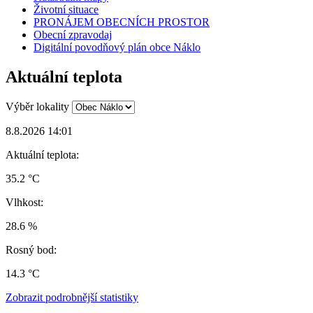
Životní situace
PRONÁJEM OBECNÍCH PROSTOR
Obecní zpravodaj
Digitální povodňový plán obce Náklo
Aktuální teplota
Výběr lokality
8.8.2026 14:01
Aktuální teplota:
35.2 °C
Vlhkost:
28.6 %
Rosný bod:
14.3 °C
Zobrazit podrobnější statistiky