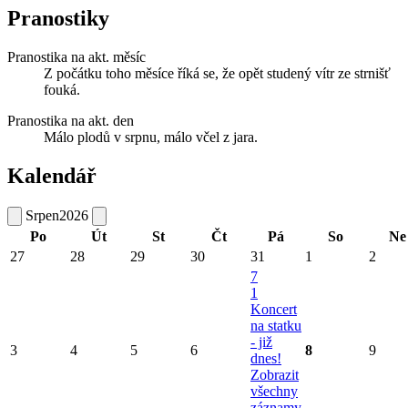
Pranostiky
Pranostika na akt. měsíc
Z počátku toho měsíce říká se, že opět studený vítr ze strnišť
fouká.
Pranostika na akt. den
Málo plodů v srpnu, málo včel z jara.
Kalendář
Srpen
2026
Po
Út
St
Čt
Pá
So
Ne
27
28
29
30
31
1
2
7
1
Koncert
na statku
- již
3
4
5
6
8
9
dnes!
Zobrazit
všechny
záznamy