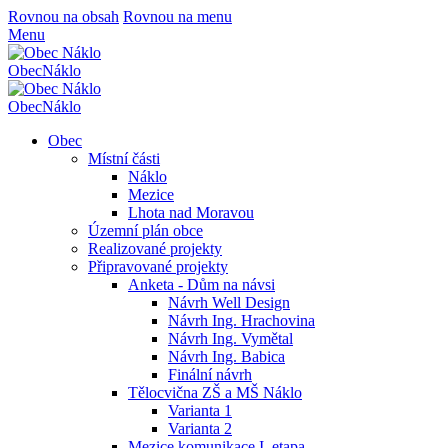
Rovnou na obsah
Rovnou na menu
Menu
Obec
Náklo
Obec
Náklo
Obec
Místní části
Náklo
Mezice
Lhota nad Moravou
Územní plán obce
Realizované projekty
Připravované projekty
Anketa - Dům na návsi
Návrh Well Design
Návrh Ing. Hrachovina
Návrh Ing. Vymětal
Návrh Ing. Babica
Finální návrh
Tělocvična ZŠ a MŠ Náklo
Varianta 1
Varianta 2
Mezice komunikace I. etapa