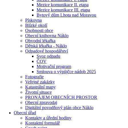
Mezice komunikace II. etapa
Mezice komunikace III. etapa
Bytový dům Lhota nad Moravou
Pískovna
Blízké okolí
Osobnosti obce
Obecní knihovna Náklo
Obvodní lékařka
Dětská lékařka - Náklo
Odpadové hospodářství
Svoz odpadu
ČOV
Motivační program
Smlouva o výpůjčce nádob 2025
Fotografie
Veřejné zakázky
Katastrální mapy
Životní situace
PRONÁJEM OBECNÍCH PROSTOR
Obecní zpravodaj
Digitální povodňový plán obce Náklo
Obecní úřad
Kontakty a úřední hodiny
Kontaktní formulář