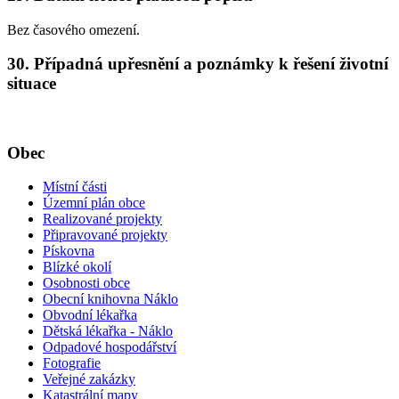
Bez časového omezení.
30. Případná upřesnění a poznámky k řešení životní
situace
Obec
Místní části
Územní plán obce
Realizované projekty
Připravované projekty
Pískovna
Blízké okolí
Osobnosti obce
Obecní knihovna Náklo
Obvodní lékařka
Dětská lékařka - Náklo
Odpadové hospodářství
Fotografie
Veřejné zakázky
Katastrální mapy