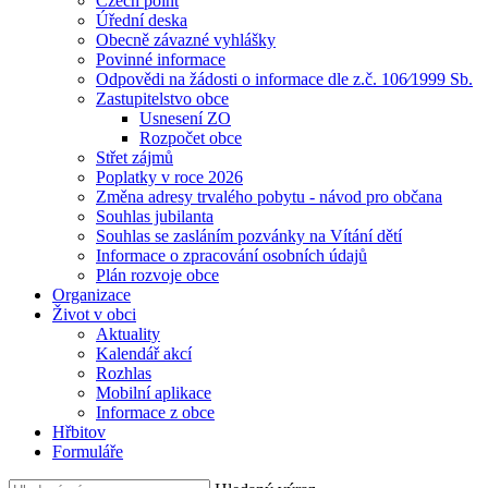
Czech point
Úřední deska
Obecně závazné vyhlášky
Povinné informace
Odpovědi na žádosti o informace dle z.č. 106⁄1999 Sb.
Zastupitelstvo obce
Usnesení ZO
Rozpočet obce
Střet zájmů
Poplatky v roce 2026
Změna adresy trvalého pobytu - návod pro občana
Souhlas jubilanta
Souhlas se zasláním pozvánky na Vítání dětí
Informace o zpracování osobních údajů
Plán rozvoje obce
Organizace
Život v obci
Aktuality
Kalendář akcí
Rozhlas
Mobilní aplikace
Informace z obce
Hřbitov
Formuláře