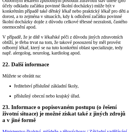
Odborným lékařem způsobilým posoudit zdravotní stav dítěte (pro
účely odkladu začátku povinné školní docházky) může být v
konkrétním případě také dětský lékař nebo praktický lékař pro děti a
dorost, a to zejména v situacích, kdy k odložení začátku povinné
školní docházky dojde z důvodu celkové tělesné nezralosti, častého
onemocnění apod.
V případě, že je dítě v lékařské péči z důvodu jiných zdravotních
obtíží, je třeba trvat na tom, že takové posouzení by měl provést
odborný lékař, který se na tuto konkrétní oblast specializuje, tedy
např. alergolog, neurolog, kardiolog apod.
22. Další informace
Můžete se obrátit na:
ředitelství příslušné základní školy,
příslušný obecní nebo krajský úřad.
23. Informace o popisovaném postupu (o řešení
životní situace) je možné získat také z jiných zdrojů
a v jiné formě
Ministerstvo školství, mládeže a tělovýchovy / Základní vzdělávání