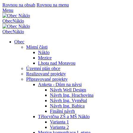
Rovnou na obsah
Rovnou na menu
Menu
Obec
Náklo
Obec
Náklo
Obec
Místní části
Náklo
Mezice
Lhota nad Moravou
Územní plán obce
Realizované projekty
Připravované projekty
Anketa - Dům na návsi
Návrh Well Design
Návrh Ing. Hrachovina
Návrh Ing. Vymětal
Návrh Ing. Babica
Finální návrh
Tělocvična ZŠ a MŠ Náklo
Varianta 1
Varianta 2
Mezice komunikace I. etapa