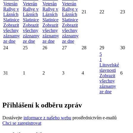
Veterán
Veterán
Veterán
Veterán
Rallye v
Rallye v
Rallye v
Rallye v
21
22
23
Lázních
Lázních
Lázních
Lázních
Slatinice
Slatinice
Slatinice
Slatinice
Zobrazit
Zobrazit
Zobrazit
Zobrazit
všechny
všechny
všechny
všechny
záznamy
záznamy
záznamy
záznamy
ze dne
ze dne
ze dne
ze dne
24
25
26
27
28
29
30
5
1
Litovelské
slavnosti
31
1
2
3
4
6
Zobrazit
všechny
záznamy
ze dne
Přihlášení k odběru zpráv
Dostávejte
informace z našeho webu
prostřednictvím e-mailů
Chci se zaregistrovat