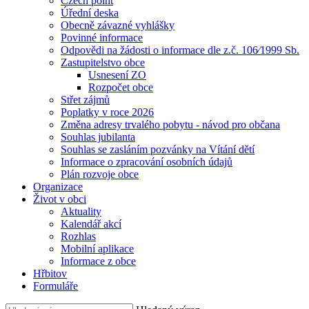
Czech point
Úřední deska
Obecně závazné vyhlášky
Povinné informace
Odpovědi na žádosti o informace dle z.č. 106⁄1999 Sb.
Zastupitelstvo obce
Usnesení ZO
Rozpočet obce
Střet zájmů
Poplatky v roce 2026
Změna adresy trvalého pobytu - návod pro občana
Souhlas jubilanta
Souhlas se zasláním pozvánky na Vítání dětí
Informace o zpracování osobních údajů
Plán rozvoje obce
Organizace
Život v obci
Aktuality
Kalendář akcí
Rozhlas
Mobilní aplikace
Informace z obce
Hřbitov
Formuláře