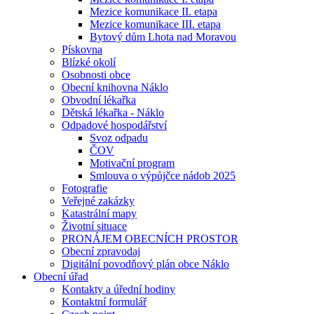
Mezice komunikace II. etapa
Mezice komunikace III. etapa
Bytový dům Lhota nad Moravou
Pískovna
Blízké okolí
Osobnosti obce
Obecní knihovna Náklo
Obvodní lékařka
Dětská lékařka - Náklo
Odpadové hospodářství
Svoz odpadu
ČOV
Motivační program
Smlouva o výpůjčce nádob 2025
Fotografie
Veřejné zakázky
Katastrální mapy
Životní situace
PRONÁJEM OBECNÍCH PROSTOR
Obecní zpravodaj
Digitální povodňový plán obce Náklo
Obecní úřad
Kontakty a úřední hodiny
Kontaktní formulář