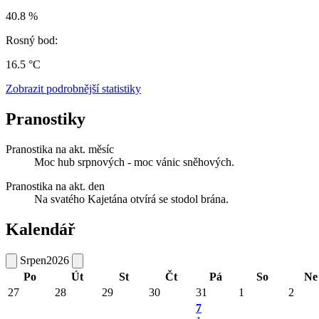
40.8 %
Rosný bod:
16.5 °C
Zobrazit podrobnější statistiky
Pranostiky
Pranostika na akt. měsíc
Moc hub srpnových - moc vánic sněhových.
Pranostika na akt. den
Na svatého Kajetána otvírá se stodol brána.
Kalendář
Srpen
2026
Po
Út
St
Čt
Pá
So
Ne
27
28
29
30
31
1
2
7