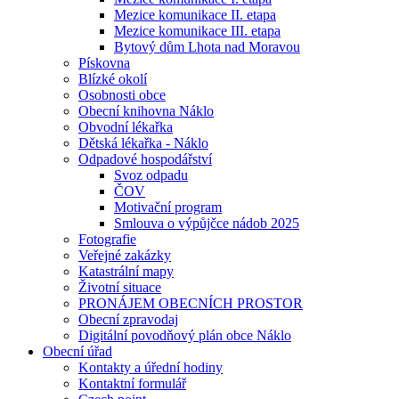
Mezice komunikace II. etapa
Mezice komunikace III. etapa
Bytový dům Lhota nad Moravou
Pískovna
Blízké okolí
Osobnosti obce
Obecní knihovna Náklo
Obvodní lékařka
Dětská lékařka - Náklo
Odpadové hospodářství
Svoz odpadu
ČOV
Motivační program
Smlouva o výpůjčce nádob 2025
Fotografie
Veřejné zakázky
Katastrální mapy
Životní situace
PRONÁJEM OBECNÍCH PROSTOR
Obecní zpravodaj
Digitální povodňový plán obce Náklo
Obecní úřad
Kontakty a úřední hodiny
Kontaktní formulář