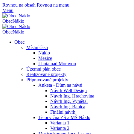
Rovnou na obsah
Rovnou na menu
Menu
Obec
Náklo
Obec
Náklo
Obec
Místní části
Náklo
Mezice
Lhota nad Moravou
Územní plán obce
Realizované projekty
Připravované projekty
Anketa - Dům na návsi
Návrh Well Design
Návrh Ing. Hrachovina
Návrh Ing. Vymětal
Návrh Ing. Babica
Finální návrh
Tělocvična ZŠ a MŠ Náklo
Varianta 1
Varianta 2
Mezice komunikace I. etapa