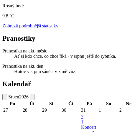
Rosný bod:
9.8 °C
Zobrazit podrobnější statistiky
Pranostiky
Pranostika na akt. měsíc
Ať si kdo chce, co chce říká - v srpnu ještě do rybníka.
Pranostika na akt. den
Hotov v srpnu sáně a v zimě vůz!
Kalendář
Srpen
2026
Po
Út
St
Čt
Pá
So
Ne
27
28
29
30
31
1
2
7
1
Koncert