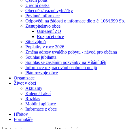
Czech point
Úřední deska
Obecně závazné vyhlášky
Povinné informace
Odpovědi na žádosti o informace dle z.č. 106⁄1999 Sb.
Zastupitelstvo obce
Usnesení ZO
Rozpočet obce
Střet zájmů
Poplatky v roce 2026
Změna adresy trvalého pobytu - návod pro občana
Souhlas jubilanta
Souhlas se zasláním pozvánky na Vítání dětí
Informace o zpracování osobních údajů
Plán rozvoje obce
Organizace
Život v obci
Aktuality
Kalendář akcí
Rozhlas
Mobilní aplikace
Informace z obce
Hřbitov
Formuláře