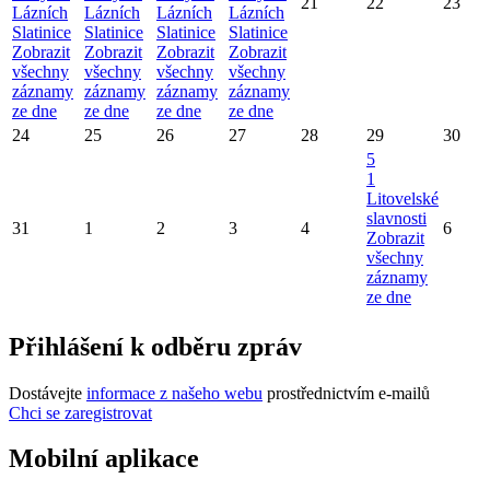
21
22
23
Lázních
Lázních
Lázních
Lázních
Slatinice
Slatinice
Slatinice
Slatinice
Zobrazit
Zobrazit
Zobrazit
Zobrazit
všechny
všechny
všechny
všechny
záznamy
záznamy
záznamy
záznamy
ze dne
ze dne
ze dne
ze dne
24
25
26
27
28
29
30
5
1
Litovelské
slavnosti
31
1
2
3
4
6
Zobrazit
všechny
záznamy
ze dne
Přihlášení k odběru zpráv
Dostávejte
informace z našeho webu
prostřednictvím e-mailů
Chci se zaregistrovat
Mobilní aplikace