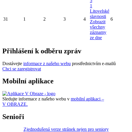
5
1
Litovelské
slavnosti
31
1
2
3
4
6
Zobrazit
všechny
záznamy
ze dne
Přihlášení k odběru zpráv
Dostávejte
informace z našeho webu
prostřednictvím e-mailů
Chci se zaregistrovat
Mobilní aplikace
Sledujte informace z našeho webu v
mobilní aplikaci –
V OBRAZE.
Senioři
Zjednodušená verze stránek nejen pro seniory