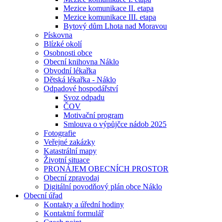
Mezice komunikace II. etapa
Mezice komunikace III. etapa
Bytový dům Lhota nad Moravou
Pískovna
Blízké okolí
Osobnosti obce
Obecní knihovna Náklo
Obvodní lékařka
Dětská lékařka - Náklo
Odpadové hospodářství
Svoz odpadu
ČOV
Motivační program
Smlouva o výpůjčce nádob 2025
Fotografie
Veřejné zakázky
Katastrální mapy
Životní situace
PRONÁJEM OBECNÍCH PROSTOR
Obecní zpravodaj
Digitální povodňový plán obce Náklo
Obecní úřad
Kontakty a úřední hodiny
Kontaktní formulář