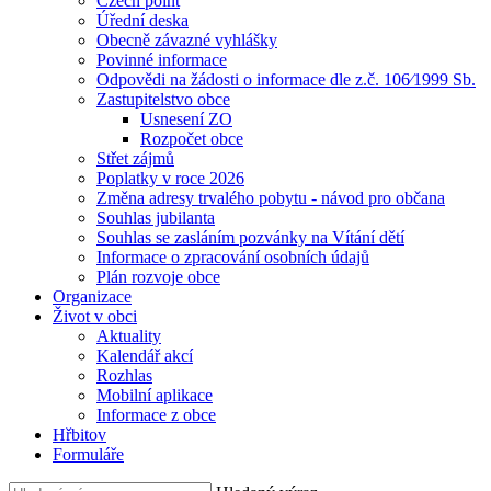
Czech point
Úřední deska
Obecně závazné vyhlášky
Povinné informace
Odpovědi na žádosti o informace dle z.č. 106⁄1999 Sb.
Zastupitelstvo obce
Usnesení ZO
Rozpočet obce
Střet zájmů
Poplatky v roce 2026
Změna adresy trvalého pobytu - návod pro občana
Souhlas jubilanta
Souhlas se zasláním pozvánky na Vítání dětí
Informace o zpracování osobních údajů
Plán rozvoje obce
Organizace
Život v obci
Aktuality
Kalendář akcí
Rozhlas
Mobilní aplikace
Informace z obce
Hřbitov
Formuláře