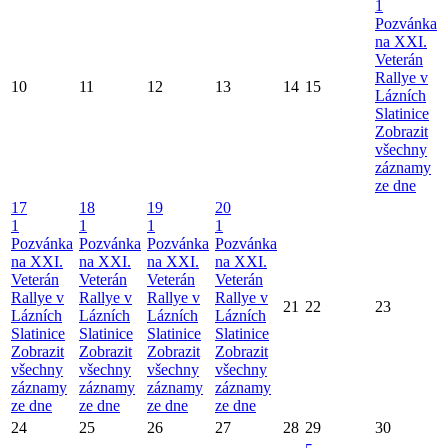
1
Pozvánka
na XXI.
Veterán
Rallye v
10
11
12
13
14
15
Lázních
Slatinice
Zobrazit
všechny
záznamy
ze dne
17
18
19
20
1
1
1
1
Pozvánka
Pozvánka
Pozvánka
Pozvánka
na XXI.
na XXI.
na XXI.
na XXI.
Veterán
Veterán
Veterán
Veterán
Rallye v
Rallye v
Rallye v
Rallye v
21
22
23
Lázních
Lázních
Lázních
Lázních
Slatinice
Slatinice
Slatinice
Slatinice
Zobrazit
Zobrazit
Zobrazit
Zobrazit
všechny
všechny
všechny
všechny
záznamy
záznamy
záznamy
záznamy
ze dne
ze dne
ze dne
ze dne
24
25
26
27
28
29
30