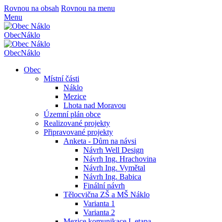
Rovnou na obsah
Rovnou na menu
Menu
Obec
Náklo
Obec
Náklo
Obec
Místní části
Náklo
Mezice
Lhota nad Moravou
Územní plán obce
Realizované projekty
Připravované projekty
Anketa - Dům na návsi
Návrh Well Design
Návrh Ing. Hrachovina
Návrh Ing. Vymětal
Návrh Ing. Babica
Finální návrh
Tělocvična ZŠ a MŠ Náklo
Varianta 1
Varianta 2
Mezice komunikace I. etapa