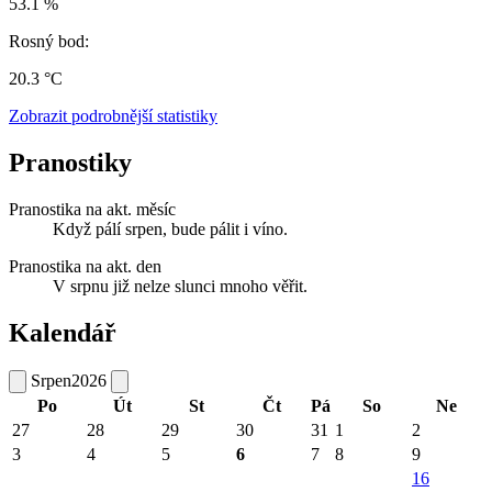
53.1 %
Rosný bod:
20.3 °C
Zobrazit podrobnější statistiky
Pranostiky
Pranostika na akt. měsíc
Když pálí srpen, bude pálit i víno.
Pranostika na akt. den
V srpnu již nelze slunci mnoho věřit.
Kalendář
Srpen
2026
Po
Út
St
Čt
Pá
So
Ne
27
28
29
30
31
1
2
3
4
5
6
7
8
9
16