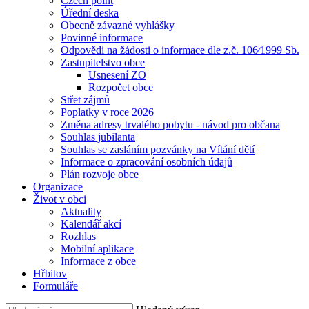
Czech point
Úřední deska
Obecně závazné vyhlášky
Povinné informace
Odpovědi na žádosti o informace dle z.č. 106⁄1999 Sb.
Zastupitelstvo obce
Usnesení ZO
Rozpočet obce
Střet zájmů
Poplatky v roce 2026
Změna adresy trvalého pobytu - návod pro občana
Souhlas jubilanta
Souhlas se zasláním pozvánky na Vítání dětí
Informace o zpracování osobních údajů
Plán rozvoje obce
Organizace
Život v obci
Aktuality
Kalendář akcí
Rozhlas
Mobilní aplikace
Informace z obce
Hřbitov
Formuláře