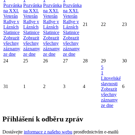
Pozvánka
Pozvánka
Pozvánka
Pozvánka
na XXI.
na XXI.
na XXI.
na XXI.
Veterán
Veterán
Veterán
Veterán
Rallye v
Rallye v
Rallye v
Rallye v
21
22
23
Lázních
Lázních
Lázních
Lázních
Slatinice
Slatinice
Slatinice
Slatinice
Zobrazit
Zobrazit
Zobrazit
Zobrazit
všechny
všechny
všechny
všechny
záznamy
záznamy
záznamy
záznamy
ze dne
ze dne
ze dne
ze dne
24
25
26
27
28
29
30
5
1
Litovelské
slavnosti
31
1
2
3
4
6
Zobrazit
všechny
záznamy
ze dne
Přihlášení k odběru zpráv
Dostávejte
informace z našeho webu
prostřednictvím e-mailů