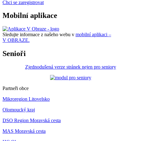
Chci se zaregistrovat
Mobilní aplikace
Sledujte informace z našeho webu v
mobilní aplikaci –
V OBRAZE.
Senioři
Zjednodušená verze stránek nejen pro seniory
Partneři obce
Mikroregion Litovelsko
Olomoucký kraj
DSO Region Moravská cesta
MAS Moravská cesta