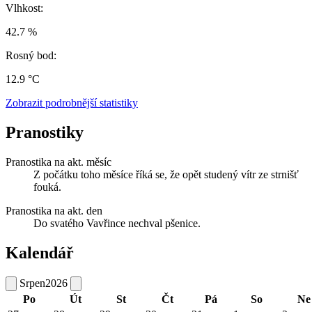
Vlhkost:
42.7 %
Rosný bod:
12.9 °C
Zobrazit podrobnější statistiky
Pranostiky
Pranostika na akt. měsíc
Z počátku toho měsíce říká se, že opět studený vítr ze strnišť
fouká.
Pranostika na akt. den
Do svatého Vavřince nechval pšenice.
Kalendář
Srpen
2026
Po
Út
St
Čt
Pá
So
Ne