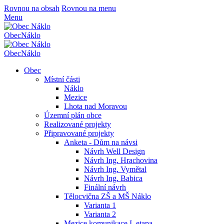
Rovnou na obsah
Rovnou na menu
Menu
Obec
Náklo
Obec
Náklo
Obec
Místní části
Náklo
Mezice
Lhota nad Moravou
Územní plán obce
Realizované projekty
Připravované projekty
Anketa - Dům na návsi
Návrh Well Design
Návrh Ing. Hrachovina
Návrh Ing. Vymětal
Návrh Ing. Babica
Finální návrh
Tělocvična ZŠ a MŠ Náklo
Varianta 1
Varianta 2
Mezice komunikace I. etapa