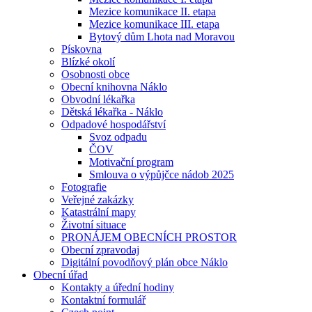
Mezice komunikace II. etapa
Mezice komunikace III. etapa
Bytový dům Lhota nad Moravou
Pískovna
Blízké okolí
Osobnosti obce
Obecní knihovna Náklo
Obvodní lékařka
Dětská lékařka - Náklo
Odpadové hospodářství
Svoz odpadu
ČOV
Motivační program
Smlouva o výpůjčce nádob 2025
Fotografie
Veřejné zakázky
Katastrální mapy
Životní situace
PRONÁJEM OBECNÍCH PROSTOR
Obecní zpravodaj
Digitální povodňový plán obce Náklo
Obecní úřad
Kontakty a úřední hodiny
Kontaktní formulář