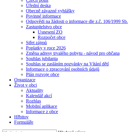
Czech point
Úřední deska
Obecně závazné vyhlášky
Povinné informace
Odpovědi na žádosti o informace dle z.č. 106⁄1999 Sb.
Zastupitelstvo obce
Usnesení ZO
Rozpočet obce
Střet zájmů
Poplatky v roce 2026
Změna adresy trvalého pobytu - návod pro občana
Souhlas jubilanta
Souhlas se zasláním pozvánky na Vítání dětí
Informace o zpracování osobních údajů
Plán rozvoje obce
Organizace
Život v obci
Aktuality
Kalendář akcí
Rozhlas
Mobilní aplikace
Informace z obce
Hřbitov
Formuláře