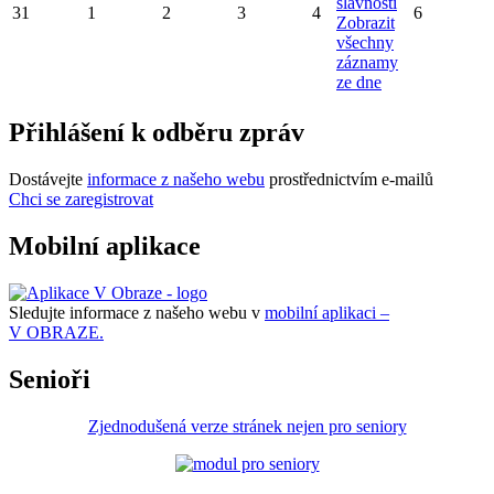
slavnosti
31
1
2
3
4
6
Zobrazit
všechny
záznamy
ze dne
Přihlášení k odběru zpráv
Dostávejte
informace z našeho webu
prostřednictvím e-mailů
Chci se zaregistrovat
Mobilní aplikace
Sledujte informace z našeho webu v
mobilní aplikaci –
V OBRAZE.
Senioři
Zjednodušená verze stránek nejen pro seniory