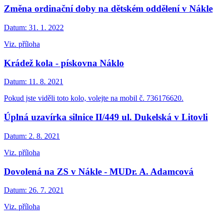
Změna ordinační doby na dětském oddělení v Nákle
Datum:
31. 1. 2022
Viz. příloha
Krádež kola - pískovna Náklo
Datum:
11. 8. 2021
Pokud jste viděli toto kolo, volejte na mobil č. 736176620.
Úplná uzavírka silnice II/449 ul. Dukelská v Litovli
Datum:
2. 8. 2021
Viz. příloha
Dovolená na ZS v Nákle - MUDr. A. Adamcová
Datum:
26. 7. 2021
Viz. příloha