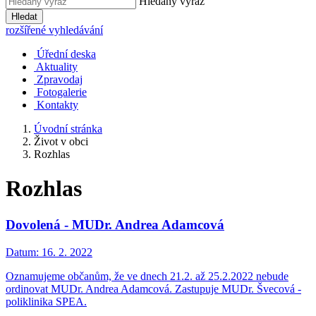
Hledaný výraz
Hledat
rozšířené vyhledávání
Úřední deska
Aktuality
Zpravodaj
Fotogalerie
Kontakty
Úvodní stránka
Život v obci
Rozhlas
Rozhlas
Dovolená - MUDr. Andrea Adamcová
Datum:
16. 2. 2022
Oznamujeme občanům, že ve dnech 21.2. až 25.2.2022 nebude
ordinovat MUDr. Andrea Adamcová. Zastupuje MUDr. Švecová -
poliklinika SPEA.