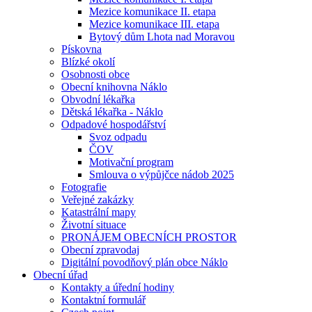
Mezice komunikace II. etapa
Mezice komunikace III. etapa
Bytový dům Lhota nad Moravou
Pískovna
Blízké okolí
Osobnosti obce
Obecní knihovna Náklo
Obvodní lékařka
Dětská lékařka - Náklo
Odpadové hospodářství
Svoz odpadu
ČOV
Motivační program
Smlouva o výpůjčce nádob 2025
Fotografie
Veřejné zakázky
Katastrální mapy
Životní situace
PRONÁJEM OBECNÍCH PROSTOR
Obecní zpravodaj
Digitální povodňový plán obce Náklo
Obecní úřad
Kontakty a úřední hodiny
Kontaktní formulář