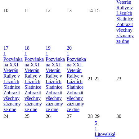
Veterán
Rallye v
10
11
12
13
14
15
Lázních
Slatinice
Zobrazit
všechny
záznamy
ze dne
17
18
19
20
1
1
1
1
Pozvánka
Pozvánka
Pozvánka
Pozvánka
na XXI.
na XXI.
na XXI.
na XXI.
Veterán
Veterán
Veterán
Veterán
Rallye v
Rallye v
Rallye v
Rallye v
21
22
23
Lázních
Lázních
Lázních
Lázních
Slatinice
Slatinice
Slatinice
Slatinice
Zobrazit
Zobrazit
Zobrazit
Zobrazit
všechny
všechny
všechny
všechny
záznamy
záznamy
záznamy
záznamy
ze dne
ze dne
ze dne
ze dne
24
25
26
27
28
29
30
5
1
Litovelské