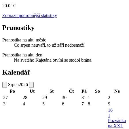
20.0 °C
Zobrazit podrobnější statistiky
Pranostiky
Pranostika na akt. měsíc
Co srpen neuvaří, to už září nedosmaží.
Pranostika na akt. den
Na svatého Kajetána otvírá se stodol brána.
Kalendář
Srpen
2026
Po
Út
St
Čt
Pá
So
Ne
27
28
29
30
31
1
2
3
4
5
6
7
8
9
16
1
Pozvánka
na XXI.