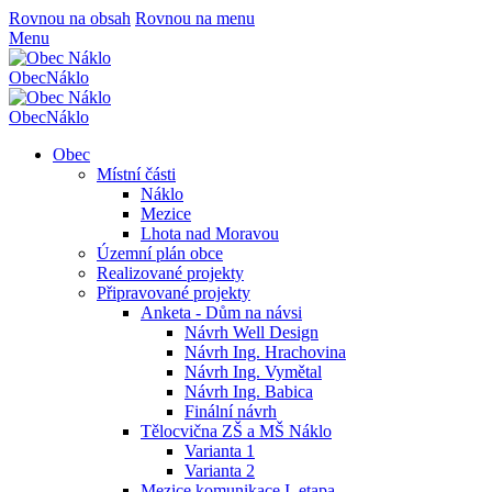
Rovnou na obsah
Rovnou na menu
Menu
Obec
Náklo
Obec
Náklo
Obec
Místní části
Náklo
Mezice
Lhota nad Moravou
Územní plán obce
Realizované projekty
Připravované projekty
Anketa - Dům na návsi
Návrh Well Design
Návrh Ing. Hrachovina
Návrh Ing. Vymětal
Návrh Ing. Babica
Finální návrh
Tělocvična ZŠ a MŠ Náklo
Varianta 1
Varianta 2
Mezice komunikace I. etapa