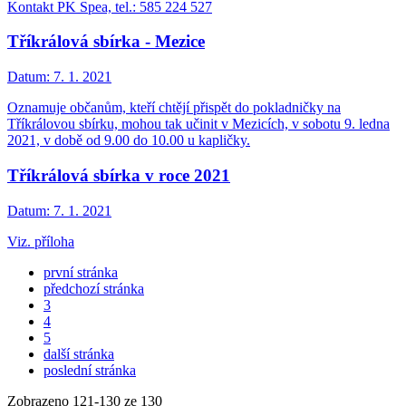
Kontakt PK Spea, tel.: 585 224 527
Tříkrálová sbírka - Mezice
Datum:
7. 1. 2021
Oznamuje občanům, kteří chtějí přispět do pokladničky na
Tříkrálovou sbírku, mohou tak učinit v Mezicích, v sobotu 9. ledna
2021, v době od 9.00 do 10.00 u kapličky.
Tříkrálová sbírka v roce 2021
Datum:
7. 1. 2021
Viz. příloha
první stránka
předchozí stránka
3
4
5
další stránka
poslední stránka
Zobrazeno
121
-
130
ze 130