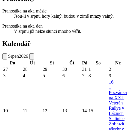
Pranostika na akt. měsíc
Jsou-li v srpnu hory kalný, budou v zimě mrazy valný.
Pranostika na akt. den
V srpnu již nelze slunci mnoho věřit.
Kalendář
Srpen
2026
Po
Út
St
Čt
Pá
So
Ne
27
28
29
30
31
1
2
3
4
5
6
7
8
9
16
1
Pozvánka
na XXI.
Veterán
Rallye v
10
11
12
13
14
15
Lázních
Slatinice
Zobrazit
všechny