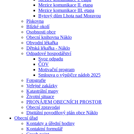
Mezice komunikace II. etapa
Mezice komunikace III. etapa
Bytový dům Lhota nad Moravou
Pískovna
Blízké okolí
Osobnosti obce
Obecní knihovna Náklo
Obvodní lékařka
Dětská lékařka - Náklo
Odpadové hospodářství
Svoz odpadu
ČOV
Motivační program
Smlouva o výpůjčce nádob 2025
Fotografie
Veřejné zakázky
Katastrální mapy
Životní situace
PRONÁJEM OBECNÍCH PROSTOR
Obecní zpravodaj
Digitální povodňový plán obce Náklo
Obecní úřad
Kontakty a úřední hodiny
Kontaktní formulář