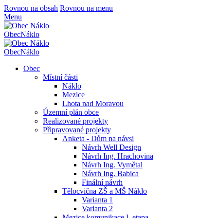
Rovnou na obsah
Rovnou na menu
Menu
Obec
Náklo
Obec
Náklo
Obec
Místní části
Náklo
Mezice
Lhota nad Moravou
Územní plán obce
Realizované projekty
Připravované projekty
Anketa - Dům na návsi
Návrh Well Design
Návrh Ing. Hrachovina
Návrh Ing. Vymětal
Návrh Ing. Babica
Finální návrh
Tělocvična ZŠ a MŠ Náklo
Varianta 1
Varianta 2
Mezice komunikace I. etapa