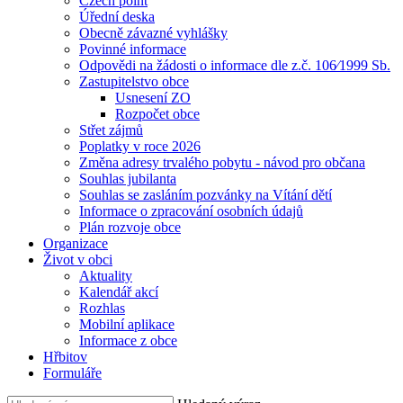
Czech point
Úřední deska
Obecně závazné vyhlášky
Povinné informace
Odpovědi na žádosti o informace dle z.č. 106⁄1999 Sb.
Zastupitelstvo obce
Usnesení ZO
Rozpočet obce
Střet zájmů
Poplatky v roce 2026
Změna adresy trvalého pobytu - návod pro občana
Souhlas jubilanta
Souhlas se zasláním pozvánky na Vítání dětí
Informace o zpracování osobních údajů
Plán rozvoje obce
Organizace
Život v obci
Aktuality
Kalendář akcí
Rozhlas
Mobilní aplikace
Informace z obce
Hřbitov
Formuláře