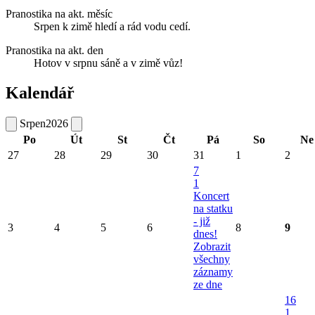
Pranostika na akt. měsíc
Srpen k zimě hledí a rád vodu cedí.
Pranostika na akt. den
Hotov v srpnu sáně a v zimě vůz!
Kalendář
Srpen
2026
Po
Út
St
Čt
Pá
So
Ne
27
28
29
30
31
1
2
7
1
Koncert
na statku
- již
3
4
5
6
8
9
dnes!
Zobrazit
všechny
záznamy
ze dne
16
1