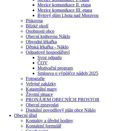
Mezice komunikace II. etapa
Mezice komunikace III. etapa
Bytový dům Lhota nad Moravou
Pískovna
Blízké okolí
Osobnosti obce
Obecní knihovna Náklo
Obvodní lékařka
Dětská lékařka - Náklo
Odpadové hospodářství
Svoz odpadu
ČOV
Motivační program
Smlouva o výpůjčce nádob 2025
Fotografie
Veřejné zakázky
Katastrální mapy
Životní situace
PRONÁJEM OBECNÍCH PROSTOR
Obecní zpravodaj
Digitální povodňový plán obce Náklo
Obecní úřad
Kontakty a úřední hodiny
Kontaktní formulář