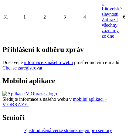
1
Litovelské
slavnosti
31
1
2
3
4
6
Zobrazit
všechny
záznamy
ze dne
Přihlášení k odběru zpráv
Dostávejte
informace z našeho webu
prostřednictvím e-mailů
Chci se zaregistrovat
Mobilní aplikace
Sledujte informace z našeho webu v
mobilní aplikaci –
V OBRAZE.
Senioři
Zjednodušená verze stránek nejen pro seniory