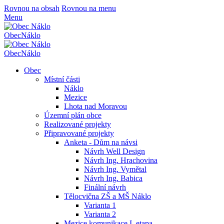
Rovnou na obsah
Rovnou na menu
Menu
Obec
Náklo
Obec
Náklo
Obec
Místní části
Náklo
Mezice
Lhota nad Moravou
Územní plán obce
Realizované projekty
Připravované projekty
Anketa - Dům na návsi
Návrh Well Design
Návrh Ing. Hrachovina
Návrh Ing. Vymětal
Návrh Ing. Babica
Finální návrh
Tělocvična ZŠ a MŠ Náklo
Varianta 1
Varianta 2
Mezice komunikace I. etapa