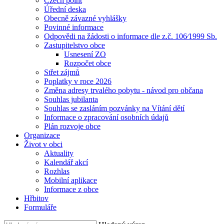
Czech point
Úřední deska
Obecně závazné vyhlášky
Povinné informace
Odpovědi na žádosti o informace dle z.č. 106⁄1999 Sb.
Zastupitelstvo obce
Usnesení ZO
Rozpočet obce
Střet zájmů
Poplatky v roce 2026
Změna adresy trvalého pobytu - návod pro občana
Souhlas jubilanta
Souhlas se zasláním pozvánky na Vítání dětí
Informace o zpracování osobních údajů
Plán rozvoje obce
Organizace
Život v obci
Aktuality
Kalendář akcí
Rozhlas
Mobilní aplikace
Informace z obce
Hřbitov
Formuláře