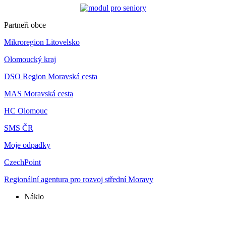
Partneři obce
Mikroregion Litovelsko
Olomoucký kraj
DSO Region Moravská cesta
MAS Moravská cesta
HC Olomouc
SMS ČR
Moje odpadky
CzechPoint
Regionální agentura pro rozvoj střední Moravy
Náklo