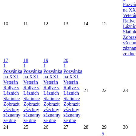
Pozvá
na XX
Veterá
Rallye
10
11
12
13
14
15
Lázní
Slatini
Zobraz
všech
zázna
ze dne
17
18
19
20
1
1
1
1
Pozvánka
Pozvánka
Pozvánka
Pozvánka
na XXI.
na XXI.
na XXI.
na XXI.
Veterán
Veterán
Veterán
Veterán
Rallye v
Rallye v
Rallye v
Rallye v
21
22
23
Lázních
Lázních
Lázních
Lázních
Slatinice
Slatinice
Slatinice
Slatinice
Zobrazit
Zobrazit
Zobrazit
Zobrazit
všechny
všechny
všechny
všechny
záznamy
záznamy
záznamy
záznamy
ze dne
ze dne
ze dne
ze dne
24
25
26
27
28
29
30
5