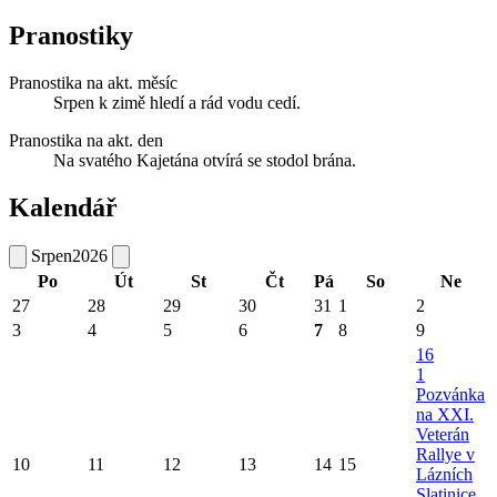
Pranostiky
Pranostika na akt. měsíc
Srpen k zimě hledí a rád vodu cedí.
Pranostika na akt. den
Na svatého Kajetána otvírá se stodol brána.
Kalendář
Srpen
2026
Po
Út
St
Čt
Pá
So
Ne
27
28
29
30
31
1
2
3
4
5
6
7
8
9
16
1
Pozvánka
na XXI.
Veterán
Rallye v
10
11
12
13
14
15
Lázních
Slatinice