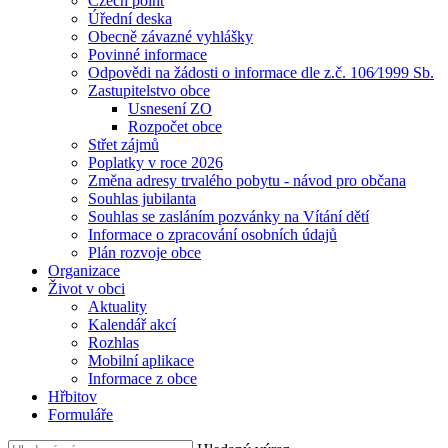
Czech point
Úřední deska
Obecně závazné vyhlášky
Povinné informace
Odpovědi na žádosti o informace dle z.č. 106⁄1999 Sb.
Zastupitelstvo obce
Usnesení ZO
Rozpočet obce
Střet zájmů
Poplatky v roce 2026
Změna adresy trvalého pobytu - návod pro občana
Souhlas jubilanta
Souhlas se zasláním pozvánky na Vítání dětí
Informace o zpracování osobních údajů
Plán rozvoje obce
Organizace
Život v obci
Aktuality
Kalendář akcí
Rozhlas
Mobilní aplikace
Informace z obce
Hřbitov
Formuláře