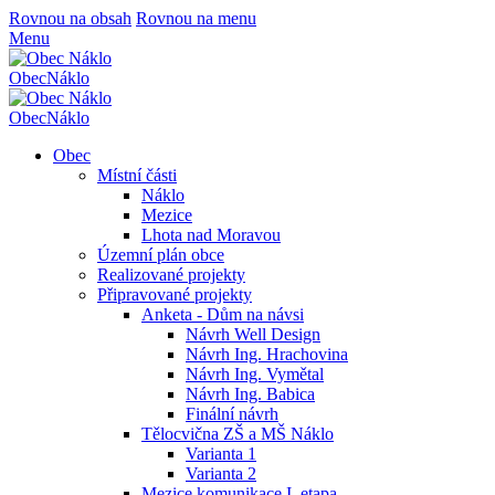
Rovnou na obsah
Rovnou na menu
Menu
Obec
Náklo
Obec
Náklo
Obec
Místní části
Náklo
Mezice
Lhota nad Moravou
Územní plán obce
Realizované projekty
Připravované projekty
Anketa - Dům na návsi
Návrh Well Design
Návrh Ing. Hrachovina
Návrh Ing. Vymětal
Návrh Ing. Babica
Finální návrh
Tělocvična ZŠ a MŠ Náklo
Varianta 1
Varianta 2
Mezice komunikace I. etapa