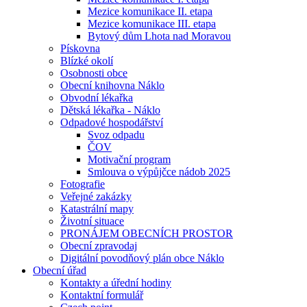
Mezice komunikace II. etapa
Mezice komunikace III. etapa
Bytový dům Lhota nad Moravou
Pískovna
Blízké okolí
Osobnosti obce
Obecní knihovna Náklo
Obvodní lékařka
Dětská lékařka - Náklo
Odpadové hospodářství
Svoz odpadu
ČOV
Motivační program
Smlouva o výpůjčce nádob 2025
Fotografie
Veřejné zakázky
Katastrální mapy
Životní situace
PRONÁJEM OBECNÍCH PROSTOR
Obecní zpravodaj
Digitální povodňový plán obce Náklo
Obecní úřad
Kontakty a úřední hodiny
Kontaktní formulář