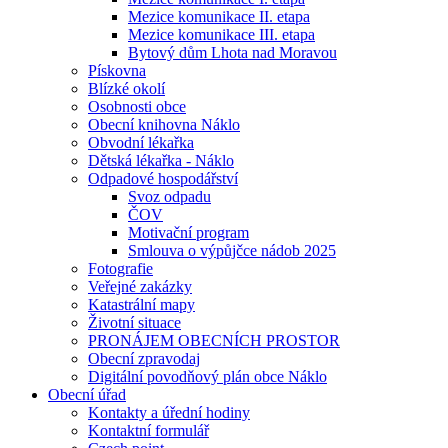
Mezice komunikace II. etapa
Mezice komunikace III. etapa
Bytový dům Lhota nad Moravou
Pískovna
Blízké okolí
Osobnosti obce
Obecní knihovna Náklo
Obvodní lékařka
Dětská lékařka - Náklo
Odpadové hospodářství
Svoz odpadu
ČOV
Motivační program
Smlouva o výpůjčce nádob 2025
Fotografie
Veřejné zakázky
Katastrální mapy
Životní situace
PRONÁJEM OBECNÍCH PROSTOR
Obecní zpravodaj
Digitální povodňový plán obce Náklo
Obecní úřad
Kontakty a úřední hodiny
Kontaktní formulář