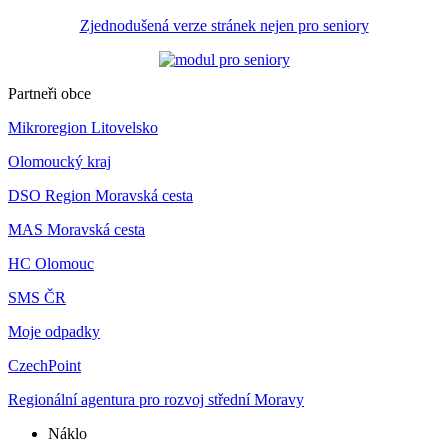
Zjednodušená verze stránek nejen pro seniory
Partneři obce
Mikroregion Litovelsko
Olomoucký kraj
DSO Region Moravská cesta
MAS Moravská cesta
HC Olomouc
SMS ČR
Moje odpadky
CzechPoint
Regionální agentura pro rozvoj střední Moravy
Náklo