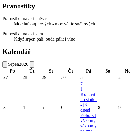
Pranostiky
Pranostika na akt. měsíc
Moc hub srpnových - moc vánic sněhových.
Pranostika na akt. den
Když srpen pálí, bude pálit i víno.
Kalendář
Srpen
2026
Po
Út
St
Čt
Pá
So
Ne
27
28
29
30
31
1
2
7
1
Koncert
na statku
- již
3
4
5
6
8
9
dnes!
Zobrazit
všechny
záznamy