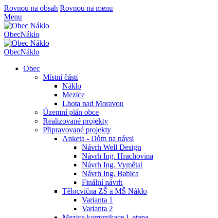
Rovnou na obsah
Rovnou na menu
Menu
Obec
Náklo
Obec
Náklo
Obec
Místní části
Náklo
Mezice
Lhota nad Moravou
Územní plán obce
Realizované projekty
Připravované projekty
Anketa - Dům na návsi
Návrh Well Design
Návrh Ing. Hrachovina
Návrh Ing. Vymětal
Návrh Ing. Babica
Finální návrh
Tělocvična ZŠ a MŠ Náklo
Varianta 1
Varianta 2
Mezice komunikace I. etapa