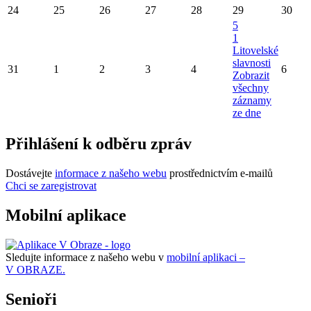
24
25
26
27
28
29
30
5
1
Litovelské
slavnosti
31
1
2
3
4
6
Zobrazit
všechny
záznamy
ze dne
Přihlášení k odběru zpráv
Dostávejte
informace z našeho webu
prostřednictvím e-mailů
Chci se zaregistrovat
Mobilní aplikace
Sledujte informace z našeho webu v
mobilní aplikaci –
V OBRAZE.
Senioři