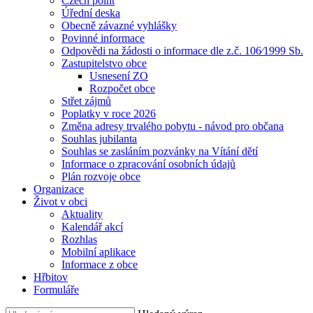
Czech point
Úřední deska
Obecně závazné vyhlášky
Povinné informace
Odpovědi na žádosti o informace dle z.č. 106⁄1999 Sb.
Zastupitelstvo obce
Usnesení ZO
Rozpočet obce
Střet zájmů
Poplatky v roce 2026
Změna adresy trvalého pobytu - návod pro občana
Souhlas jubilanta
Souhlas se zasláním pozvánky na Vítání dětí
Informace o zpracování osobních údajů
Plán rozvoje obce
Organizace
Život v obci
Aktuality
Kalendář akcí
Rozhlas
Mobilní aplikace
Informace z obce
Hřbitov
Formuláře