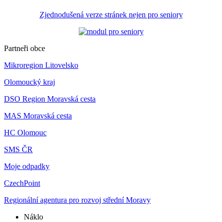
Zjednodušená verze stránek nejen pro seniory
Partneři obce
Mikroregion Litovelsko
Olomoucký kraj
DSO Region Moravská cesta
MAS Moravská cesta
HC Olomouc
SMS ČR
Moje odpadky
CzechPoint
Regionální agentura pro rozvoj střední Moravy
Náklo