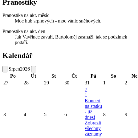
Pranostiky
Pranostika na akt. měsíc
Moc hub srpnových - moc vánic sněhových.
Pranostika na akt. den
Jak Vavřinec zavaří, Bartoloměj zasmaží, tak se podzimek
podaří.
Kalendář
Srpen
2026
Po
Út
St
Čt
Pá
So
Ne
27
28
29
30
31
1
2
7
1
Koncert
na statku
- již
3
4
5
6
8
9
dnes!
Zobrazit
všechny
záznamy