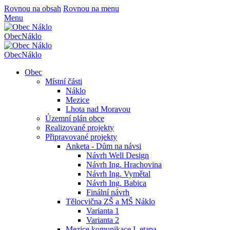
Rovnou na obsah
Rovnou na menu
Menu
Obec
Náklo
Obec
Náklo
Obec
Místní části
Náklo
Mezice
Lhota nad Moravou
Územní plán obce
Realizované projekty
Připravované projekty
Anketa - Dům na návsi
Návrh Well Design
Návrh Ing. Hrachovina
Návrh Ing. Vymětal
Návrh Ing. Babica
Finální návrh
Tělocvična ZŠ a MŠ Náklo
Varianta 1
Varianta 2
Mezice komunikace I. etapa