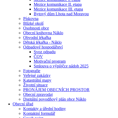
Mezice komunikace II. etapa
Mezice komunikace III. etapa
Bytový dům Lhota nad Moravou
Pískovna
Blízké okolí
Osobnosti obce
Obecní knihovna Náklo
Obvodní lékařka
Dětská lékařka - Náklo
Odpadové hospodářství
Svoz odpadu
ČOV
Motivační program
Smlouva o výpůjčce nádob 2025
Fotografie
Veřejné zakázky
Katastrální mapy
Životní situace
PRONÁJEM OBECNÍCH PROSTOR
Obecní zpravodaj
Digitální povodňový plán obce Náklo
Obecní úřad
Kontakty a úřední hodiny
Kontaktní formulář