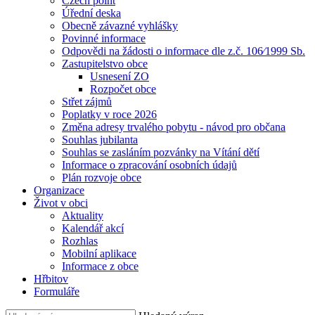
Czech point
Úřední deska
Obecně závazné vyhlášky
Povinné informace
Odpovědi na žádosti o informace dle z.č. 106⁄1999 Sb.
Zastupitelstvo obce
Usnesení ZO
Rozpočet obce
Střet zájmů
Poplatky v roce 2026
Změna adresy trvalého pobytu - návod pro občana
Souhlas jubilanta
Souhlas se zasláním pozvánky na Vítání dětí
Informace o zpracování osobních údajů
Plán rozvoje obce
Organizace
Život v obci
Aktuality
Kalendář akcí
Rozhlas
Mobilní aplikace
Informace z obce
Hřbitov
Formuláře