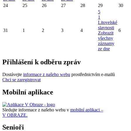
24
25
26
27
28
29
30
5
1
Litovelské
slavnosti
31
1
2
3
4
6
Zobrazit
všechny
záznamy
ze dne
Přihlášení k odběru zpráv
Dostávejte
informace z našeho webu
prostřednictvím e-mailů
Chci se zaregistrovat
Mobilní aplikace
Sledujte informace z našeho webu v
mobilní aplikaci –
V OBRAZE.
Senioři