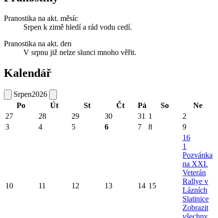
Pranostika na akt. měsíc
Srpen k zimě hledí a rád vodu cedí.
Pranostika na akt. den
V srpnu již nelze slunci mnoho věřit.
Kalendář
Srpen
2026
Po
Út
St
Čt
Pá
So
Ne
27
28
29
30
31
1
2
3
4
5
6
7
8
9
16
1
Pozvánka
na XXI.
Veterán
Rallye v
10
11
12
13
14
15
Lázních
Slatinice
Zobrazit
všechny