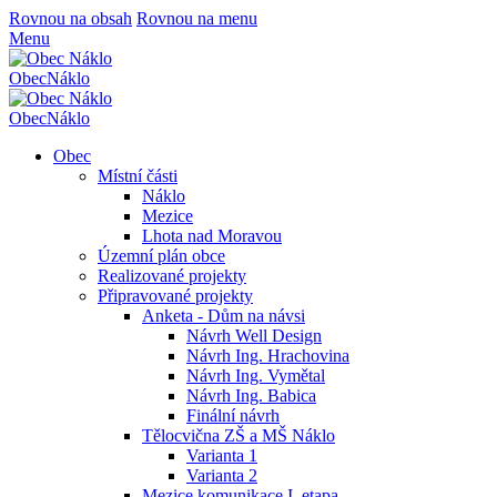
Rovnou na obsah
Rovnou na menu
Menu
Obec
Náklo
Obec
Náklo
Obec
Místní části
Náklo
Mezice
Lhota nad Moravou
Územní plán obce
Realizované projekty
Připravované projekty
Anketa - Dům na návsi
Návrh Well Design
Návrh Ing. Hrachovina
Návrh Ing. Vymětal
Návrh Ing. Babica
Finální návrh
Tělocvična ZŠ a MŠ Náklo
Varianta 1
Varianta 2
Mezice komunikace I. etapa