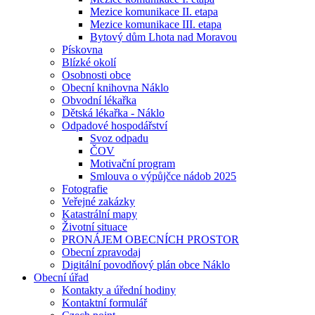
Mezice komunikace II. etapa
Mezice komunikace III. etapa
Bytový dům Lhota nad Moravou
Pískovna
Blízké okolí
Osobnosti obce
Obecní knihovna Náklo
Obvodní lékařka
Dětská lékařka - Náklo
Odpadové hospodářství
Svoz odpadu
ČOV
Motivační program
Smlouva o výpůjčce nádob 2025
Fotografie
Veřejné zakázky
Katastrální mapy
Životní situace
PRONÁJEM OBECNÍCH PROSTOR
Obecní zpravodaj
Digitální povodňový plán obce Náklo
Obecní úřad
Kontakty a úřední hodiny
Kontaktní formulář