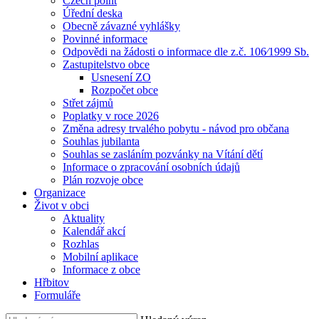
Czech point
Úřední deska
Obecně závazné vyhlášky
Povinné informace
Odpovědi na žádosti o informace dle z.č. 106⁄1999 Sb.
Zastupitelstvo obce
Usnesení ZO
Rozpočet obce
Střet zájmů
Poplatky v roce 2026
Změna adresy trvalého pobytu - návod pro občana
Souhlas jubilanta
Souhlas se zasláním pozvánky na Vítání dětí
Informace o zpracování osobních údajů
Plán rozvoje obce
Organizace
Život v obci
Aktuality
Kalendář akcí
Rozhlas
Mobilní aplikace
Informace z obce
Hřbitov
Formuláře