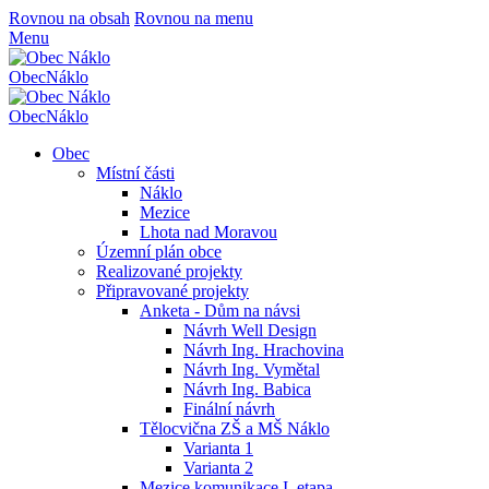
Rovnou na obsah
Rovnou na menu
Menu
Obec
Náklo
Obec
Náklo
Obec
Místní části
Náklo
Mezice
Lhota nad Moravou
Územní plán obce
Realizované projekty
Připravované projekty
Anketa - Dům na návsi
Návrh Well Design
Návrh Ing. Hrachovina
Návrh Ing. Vymětal
Návrh Ing. Babica
Finální návrh
Tělocvična ZŠ a MŠ Náklo
Varianta 1
Varianta 2
Mezice komunikace I. etapa