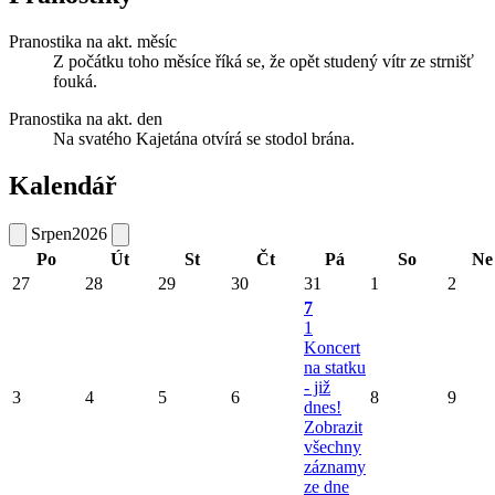
Pranostika na akt. měsíc
Z počátku toho měsíce říká se, že opět studený vítr ze strnišť
fouká.
Pranostika na akt. den
Na svatého Kajetána otvírá se stodol brána.
Kalendář
Srpen
2026
Po
Út
St
Čt
Pá
So
Ne
27
28
29
30
31
1
2
7
1
Koncert
na statku
- již
3
4
5
6
8
9
dnes!
Zobrazit
všechny
záznamy
ze dne