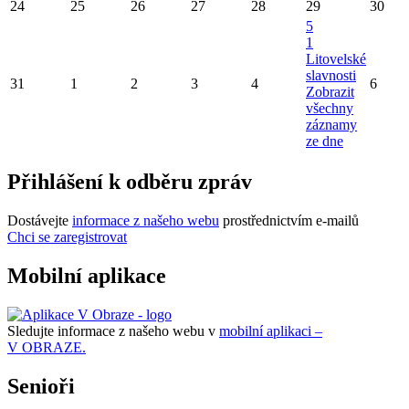
24
25
26
27
28
29
30
5
1
Litovelské
slavnosti
31
1
2
3
4
6
Zobrazit
všechny
záznamy
ze dne
Přihlášení k odběru zpráv
Dostávejte
informace z našeho webu
prostřednictvím e-mailů
Chci se zaregistrovat
Mobilní aplikace
Sledujte informace z našeho webu v
mobilní aplikaci –
V OBRAZE.
Senioři