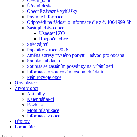
Czech point
Úřední deska
Obecně závazné vyhlášky
Povinné informace
Odpovědi na žádosti o informace dle z.č. 106⁄1999 Sb.
Zastupitelstvo obce
Usnesení ZO
Rozpočet obce
Střet zájmů
Poplatky v roce 2026
Změna adresy trvalého pobytu - návod pro občana
Souhlas jubilanta
Souhlas se zasláním pozvánky na Vítání dětí
Informace o zpracování osobních údajů
Plán rozvoje obce
Organizace
Život v obci
Aktuality
Kalendář akcí
Rozhlas
Mobilní aplikace
Informace z obce
Hřbitov
Formuláře