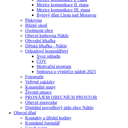
Mezice komunikace II. etapa
Mezice komunikace III. etapa
Bytový dům Lhota nad Moravou
Pískovna
Blízké okolí
Osobnosti obce
Obecní knihovna Náklo
Obvodní lékařka
Dětská lékařka - Náklo
Odpadové hospodářství
Svoz odpadu
ČOV
Motivační program
Smlouva o výpůjčce nádob 2025
Fotografie
Veřejné zakázky
Katastrální mapy
Životní situace
PRONÁJEM OBECNÍCH PROSTOR
Obecní zpravodaj
Digitální povodňový plán obce Náklo
Obecní úřad
Kontakty a úřední hodiny
Kontaktní formulář