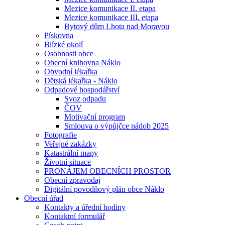
Mezice komunikace II. etapa
Mezice komunikace III. etapa
Bytový dům Lhota nad Moravou
Pískovna
Blízké okolí
Osobnosti obce
Obecní knihovna Náklo
Obvodní lékařka
Dětská lékařka - Náklo
Odpadové hospodářství
Svoz odpadu
ČOV
Motivační program
Smlouva o výpůjčce nádob 2025
Fotografie
Veřejné zakázky
Katastrální mapy
Životní situace
PRONÁJEM OBECNÍCH PROSTOR
Obecní zpravodaj
Digitální povodňový plán obce Náklo
Obecní úřad
Kontakty a úřední hodiny
Kontaktní formulář