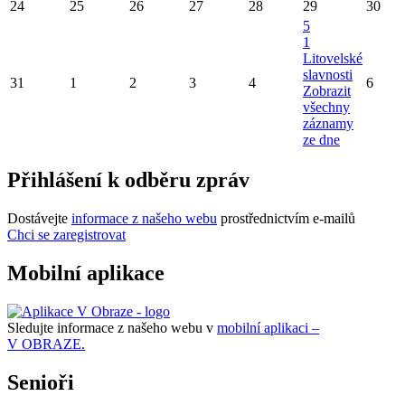
24
25
26
27
28
29
30
5
1
Litovelské
slavnosti
31
1
2
3
4
6
Zobrazit
všechny
záznamy
ze dne
Přihlášení k odběru zpráv
Dostávejte
informace z našeho webu
prostřednictvím e-mailů
Chci se zaregistrovat
Mobilní aplikace
Sledujte informace z našeho webu v
mobilní aplikaci –
V OBRAZE.
Senioři