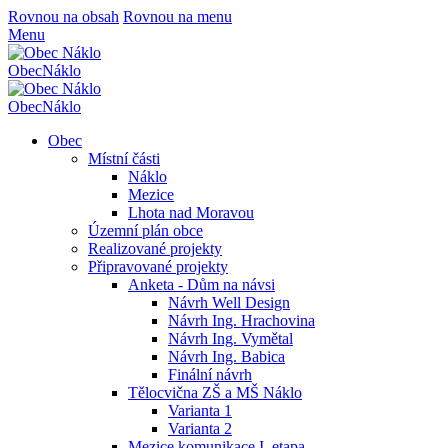
Rovnou na obsah
Rovnou na menu
Menu
Obec
Náklo
Obec
Náklo
Obec
Místní části
Náklo
Mezice
Lhota nad Moravou
Územní plán obce
Realizované projekty
Připravované projekty
Anketa - Dům na návsi
Návrh Well Design
Návrh Ing. Hrachovina
Návrh Ing. Vymětal
Návrh Ing. Babica
Finální návrh
Tělocvična ZŠ a MŠ Náklo
Varianta 1
Varianta 2
Mezice komunikace I. etapa