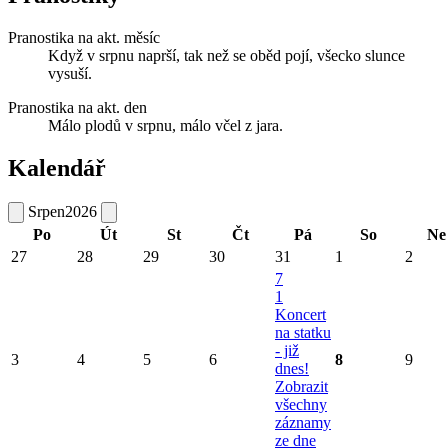
Pranostika na akt. měsíc
Když v srpnu naprší, tak než se oběd pojí, všecko slunce
vysuší.
Pranostika na akt. den
Málo plodů v srpnu, málo včel z jara.
Kalendář
Srpen
2026
Po
Út
St
Čt
Pá
So
Ne
27
28
29
30
31
1
2
7
1
Koncert
na statku
- již
3
4
5
6
8
9
dnes!
Zobrazit
všechny
záznamy
ze dne