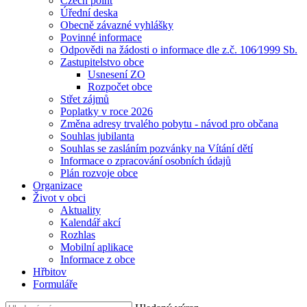
Czech point
Úřední deska
Obecně závazné vyhlášky
Povinné informace
Odpovědi na žádosti o informace dle z.č. 106⁄1999 Sb.
Zastupitelstvo obce
Usnesení ZO
Rozpočet obce
Střet zájmů
Poplatky v roce 2026
Změna adresy trvalého pobytu - návod pro občana
Souhlas jubilanta
Souhlas se zasláním pozvánky na Vítání dětí
Informace o zpracování osobních údajů
Plán rozvoje obce
Organizace
Život v obci
Aktuality
Kalendář akcí
Rozhlas
Mobilní aplikace
Informace z obce
Hřbitov
Formuláře