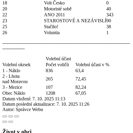
18
Volt Česko​
0
20
Motoristé sobě​
40
22
ANO 2011​
343
23
STAROSTOVÉ A NEZÁVISLÍ​
90
25
Stačilo!​
38
26
Voluntia​
1
--------------------------------------------------------------------------------------
---------------
Volební účast
Volební okrsek
Počet voličů
Volební účast v %
1 - Náklo
836
63,4
2 - Lhota
265
72,45
nad Moravou
3 - Mezice
107
82,24
Obec Náklo
1208
67,05
Datum vložení:
7. 10. 2025 11:13
Datum poslední aktualizace:
7. 10. 2025 11:26
Autor:
Správce Webu
Život v obci