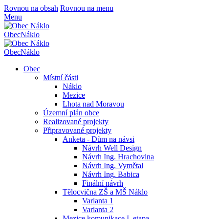
Rovnou na obsah
Rovnou na menu
Menu
Obec
Náklo
Obec
Náklo
Obec
Místní části
Náklo
Mezice
Lhota nad Moravou
Územní plán obce
Realizované projekty
Připravované projekty
Anketa - Dům na návsi
Návrh Well Design
Návrh Ing. Hrachovina
Návrh Ing. Vymětal
Návrh Ing. Babica
Finální návrh
Tělocvična ZŠ a MŠ Náklo
Varianta 1
Varianta 2
Mezice komunikace I. etapa