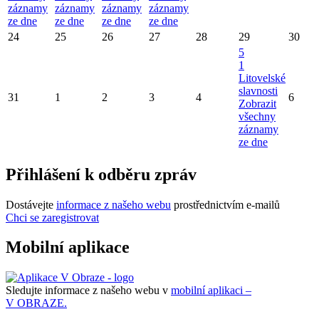
záznamy
záznamy
záznamy
záznamy
ze dne
ze dne
ze dne
ze dne
24
25
26
27
28
29
30
5
1
Litovelské
slavnosti
31
1
2
3
4
6
Zobrazit
všechny
záznamy
ze dne
Přihlášení k odběru zpráv
Dostávejte
informace z našeho webu
prostřednictvím e-mailů
Chci se zaregistrovat
Mobilní aplikace
Sledujte informace z našeho webu v
mobilní aplikaci –
V OBRAZE.