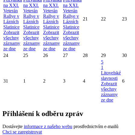
na XXI.
na XXI.
na XXI.
na XXI.
Veterán
Veterán
Veterán
Veterán
Rallye v
Rallye v
Rallye v
Rallye v
21
22
23
Lázních
Lázních
Lázních
Lázních
Slatinice
Slatinice
Slatinice
Slatinice
Zobrazit
Zobrazit
Zobrazit
Zobrazit
všechny
všechny
všechny
všechny
záznamy
záznamy
záznamy
záznamy
ze dne
ze dne
ze dne
ze dne
24
25
26
27
28
29
30
5
1
Litovelské
slavnosti
31
1
2
3
4
6
Zobrazit
všechny
záznamy
ze dne
Přihlášení k odběru zpráv
Dostávejte
informace z našeho webu
prostřednictvím e-mailů
Chci se zaregistrovat