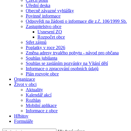
Czech point
Úřední deska
Obecně závazné vyhlášky
Povinné informace
Odpovědi na žádosti o informace dle z.č. 106⁄1999 Sb.
Zastupitelstvo obce
Usnesení ZO
Rozpočet obce
Střet zájmů
Poplatky v roce 2026
Změna adresy trvalého pobytu - návod pro občana
Souhlas jubilanta
Souhlas se zasláním pozvánky na Vítání dětí
Informace o zpracování osobních údajů
Plán rozvoje obce
Organizace
Život v obci
Aktuality
Kalendář akcí
Rozhlas
Mobilní aplikace
Informace z obce
Hřbitov
Formuláře