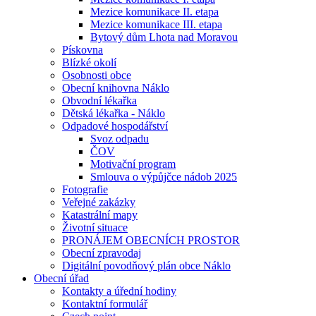
Mezice komunikace II. etapa
Mezice komunikace III. etapa
Bytový dům Lhota nad Moravou
Pískovna
Blízké okolí
Osobnosti obce
Obecní knihovna Náklo
Obvodní lékařka
Dětská lékařka - Náklo
Odpadové hospodářství
Svoz odpadu
ČOV
Motivační program
Smlouva o výpůjčce nádob 2025
Fotografie
Veřejné zakázky
Katastrální mapy
Životní situace
PRONÁJEM OBECNÍCH PROSTOR
Obecní zpravodaj
Digitální povodňový plán obce Náklo
Obecní úřad
Kontakty a úřední hodiny
Kontaktní formulář