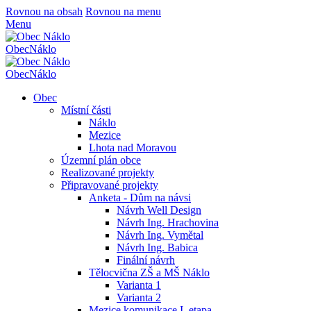
Rovnou na obsah
Rovnou na menu
Menu
Obec
Náklo
Obec
Náklo
Obec
Místní části
Náklo
Mezice
Lhota nad Moravou
Územní plán obce
Realizované projekty
Připravované projekty
Anketa - Dům na návsi
Návrh Well Design
Návrh Ing. Hrachovina
Návrh Ing. Vymětal
Návrh Ing. Babica
Finální návrh
Tělocvična ZŠ a MŠ Náklo
Varianta 1
Varianta 2
Mezice komunikace I. etapa