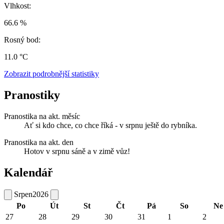
Vlhkost:
66.6 %
Rosný bod:
11.0 °C
Zobrazit podrobnější statistiky
Pranostiky
Pranostika na akt. měsíc
Ať si kdo chce, co chce říká - v srpnu ještě do rybníka.
Pranostika na akt. den
Hotov v srpnu sáně a v zimě vůz!
Kalendář
Srpen
2026
Po
Út
St
Čt
Pá
So
Ne
27
28
29
30
31
1
2