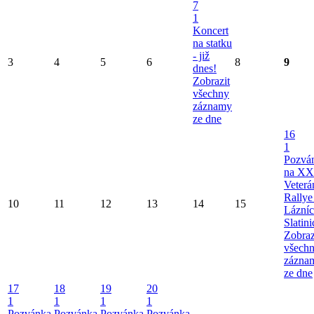
7
1
Koncert
na statku
- již
3
4
5
6
8
9
dnes!
Zobrazit
všechny
záznamy
ze dne
16
1
Pozvá
na XX
Veterá
Rallye
10
11
12
13
14
15
Lázní
Slatini
Zobraz
všech
zázna
ze dne
17
18
19
20
1
1
1
1
Pozvánka
Pozvánka
Pozvánka
Pozvánka