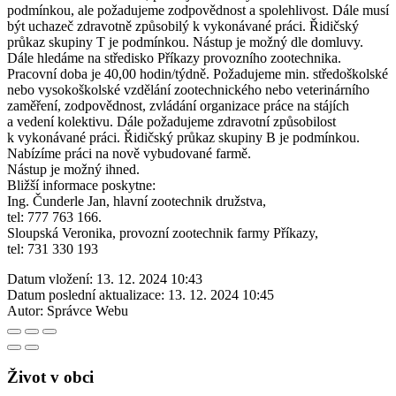
podmínkou, ale požadujeme zodpovědnost a spolehlivost. Dále musí
být uchazeč zdravotně způsobilý k vykonávané práci. Řidičský
průkaz skupiny T je podmínkou. Nástup je možný dle domluvy.
Dále hledáme na středisko Příkazy provozního zootechnika.
Pracovní doba je 40,00 hodin/týdně. Požadujeme min. středoškolské
nebo vysokoškolské vzdělání zootechnického nebo veterinárního
zaměření, zodpovědnost, zvládání organizace práce na stájích
a vedení kolektivu. Dále požadujeme zdravotní způsobilost
k vykonávané práci. Řidičský průkaz skupiny B je podmínkou.
Nabízíme práci na nově vybudované farmě.
Nástup je možný ihned.
Bližší informace poskytne:
Ing. Čunderle Jan, hlavní zootechnik družstva,
tel: 777 763 166.
Sloupská Veronika, provozní zootechnik farmy Příkazy,
tel: 731 330 193
Datum vložení:
13. 12. 2024 10:43
Datum poslední aktualizace:
13. 12. 2024 10:45
Autor:
Správce Webu
Život v obci