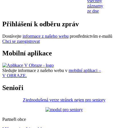
všechny
záznamy
ze dne
Přihlášení k odběru zpráv
Dostávejte
informace z našeho webu
prostřednictvím e-mailů
Chci se zaregistrovat
Mobilní aplikace
Sledujte informace z našeho webu v
mobilní aplikaci –
V OBRAZE.
Senioři
Zjednodušená verze stránek nejen pro seniory
Partneři obce