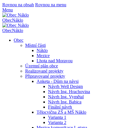
Rovnou na obsah
Rovnou na menu
Menu
Obec
Náklo
Obec
Náklo
Obec
Místní části
Náklo
Mezice
Lhota nad Moravou
Územní plán obce
Realizované projekty
Připravované projekty
Anketa - Dům na návsi
Návrh Well Design
Návrh Ing. Hrachovina
Návrh Ing. Vymětal
Návrh Ing. Babica
Finální návrh
Tělocvična ZŠ a MŠ Náklo
Varianta 1
Varianta 2
Mezice komunikace I. etapa