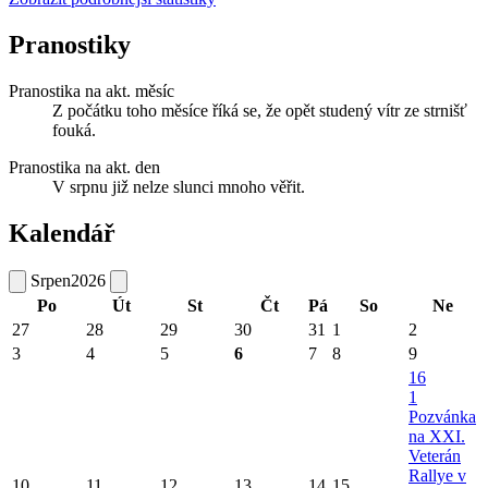
Pranostiky
Pranostika na akt. měsíc
Z počátku toho měsíce říká se, že opět studený vítr ze strnišť
fouká.
Pranostika na akt. den
V srpnu již nelze slunci mnoho věřit.
Kalendář
Srpen
2026
Po
Út
St
Čt
Pá
So
Ne
27
28
29
30
31
1
2
3
4
5
6
7
8
9
16
1
Pozvánka
na XXI.
Veterán
Rallye v
10
11
12
13
14
15