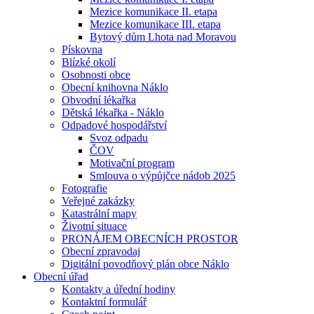
Mezice komunikace II. etapa
Mezice komunikace III. etapa
Bytový dům Lhota nad Moravou
Pískovna
Blízké okolí
Osobnosti obce
Obecní knihovna Náklo
Obvodní lékařka
Dětská lékařka - Náklo
Odpadové hospodářství
Svoz odpadu
ČOV
Motivační program
Smlouva o výpůjčce nádob 2025
Fotografie
Veřejné zakázky
Katastrální mapy
Životní situace
PRONÁJEM OBECNÍCH PROSTOR
Obecní zpravodaj
Digitální povodňový plán obce Náklo
Obecní úřad
Kontakty a úřední hodiny
Kontaktní formulář