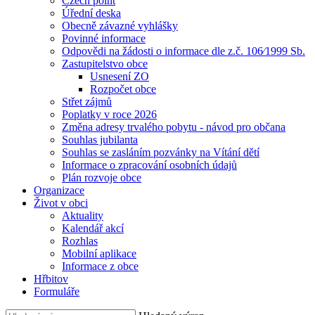
Czech point
Úřední deska
Obecně závazné vyhlášky
Povinné informace
Odpovědi na žádosti o informace dle z.č. 106⁄1999 Sb.
Zastupitelstvo obce
Usnesení ZO
Rozpočet obce
Střet zájmů
Poplatky v roce 2026
Změna adresy trvalého pobytu - návod pro občana
Souhlas jubilanta
Souhlas se zasláním pozvánky na Vítání dětí
Informace o zpracování osobních údajů
Plán rozvoje obce
Organizace
Život v obci
Aktuality
Kalendář akcí
Rozhlas
Mobilní aplikace
Informace z obce
Hřbitov
Formuláře