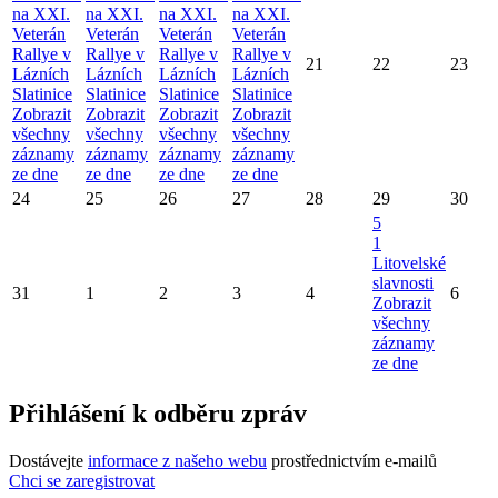
na XXI.
na XXI.
na XXI.
na XXI.
Veterán
Veterán
Veterán
Veterán
Rallye v
Rallye v
Rallye v
Rallye v
21
22
23
Lázních
Lázních
Lázních
Lázních
Slatinice
Slatinice
Slatinice
Slatinice
Zobrazit
Zobrazit
Zobrazit
Zobrazit
všechny
všechny
všechny
všechny
záznamy
záznamy
záznamy
záznamy
ze dne
ze dne
ze dne
ze dne
24
25
26
27
28
29
30
5
1
Litovelské
slavnosti
31
1
2
3
4
6
Zobrazit
všechny
záznamy
ze dne
Přihlášení k odběru zpráv
Dostávejte
informace z našeho webu
prostřednictvím e-mailů
Chci se zaregistrovat