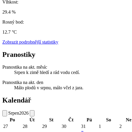
Vlhkost:
29.4 %
Rosný bod:
12.7 °C
Zobrazit podrobnější statistiky
Pranostiky
Pranostika na akt. měsíc
Srpen k zimě hledí a rád vodu cedí.
Pranostika na akt. den
Málo plodů v srpnu, málo včel z jara.
Kalendář
Srpen
2026
Po
Út
St
Čt
Pá
So
Ne
27
28
29
30
31
1
2