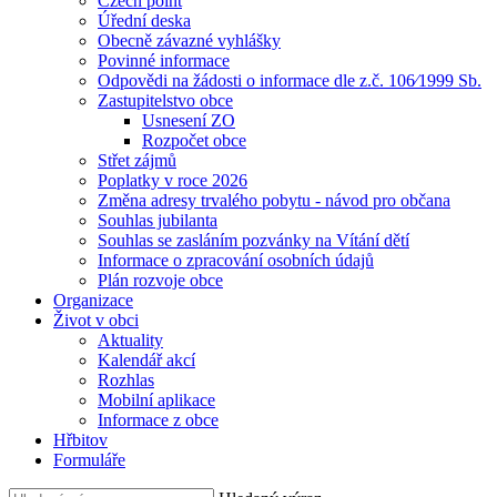
Czech point
Úřední deska
Obecně závazné vyhlášky
Povinné informace
Odpovědi na žádosti o informace dle z.č. 106⁄1999 Sb.
Zastupitelstvo obce
Usnesení ZO
Rozpočet obce
Střet zájmů
Poplatky v roce 2026
Změna adresy trvalého pobytu - návod pro občana
Souhlas jubilanta
Souhlas se zasláním pozvánky na Vítání dětí
Informace o zpracování osobních údajů
Plán rozvoje obce
Organizace
Život v obci
Aktuality
Kalendář akcí
Rozhlas
Mobilní aplikace
Informace z obce
Hřbitov
Formuláře