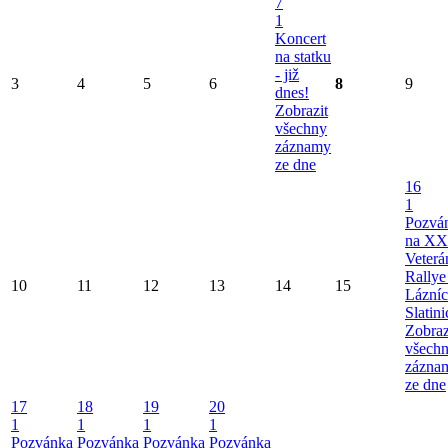
7
1
Koncert
na statku
- již
3
4
5
6
8
9
dnes!
Zobrazit
všechny
záznamy
ze dne
16
1
Pozvá
na XX
Veterá
Rallye
10
11
12
13
14
15
Lázní
Slatini
Zobraz
všech
zázna
ze dne
17
18
19
20
1
1
1
1
Pozvánka
Pozvánka
Pozvánka
Pozvánka