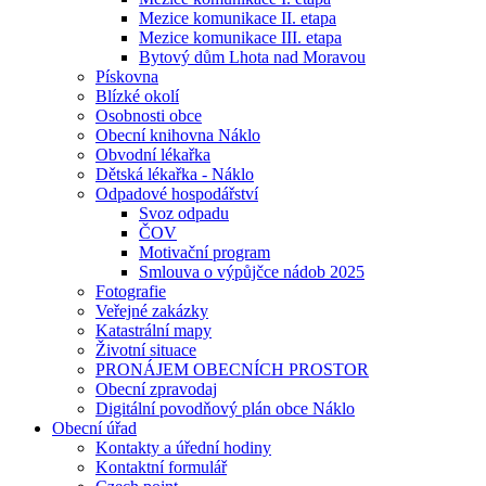
Mezice komunikace II. etapa
Mezice komunikace III. etapa
Bytový dům Lhota nad Moravou
Pískovna
Blízké okolí
Osobnosti obce
Obecní knihovna Náklo
Obvodní lékařka
Dětská lékařka - Náklo
Odpadové hospodářství
Svoz odpadu
ČOV
Motivační program
Smlouva o výpůjčce nádob 2025
Fotografie
Veřejné zakázky
Katastrální mapy
Životní situace
PRONÁJEM OBECNÍCH PROSTOR
Obecní zpravodaj
Digitální povodňový plán obce Náklo
Obecní úřad
Kontakty a úřední hodiny
Kontaktní formulář