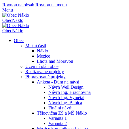
Rovnou na obsah
Rovnou na menu
Menu
Obec
Náklo
Obec
Náklo
Obec
Místní části
Náklo
Mezice
Lhota nad Moravou
Územní plán obce
Realizované projekty
Připravované projekty
Anketa - Dům na návsi
Návrh Well Design
Návrh Ing. Hrachovina
Návrh Ing. Vymětal
Návrh Ing. Babica
Finální návrh
Tělocvična ZŠ a MŠ Náklo
Varianta 1
Varianta 2
Mezice komunikace I. etapa