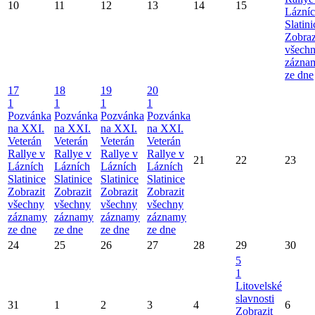
10
11
12
13
14
15
Lázní
Slatini
Zobraz
všech
zázna
ze dne
17
18
19
20
1
1
1
1
Pozvánka
Pozvánka
Pozvánka
Pozvánka
na XXI.
na XXI.
na XXI.
na XXI.
Veterán
Veterán
Veterán
Veterán
Rallye v
Rallye v
Rallye v
Rallye v
21
22
23
Lázních
Lázních
Lázních
Lázních
Slatinice
Slatinice
Slatinice
Slatinice
Zobrazit
Zobrazit
Zobrazit
Zobrazit
všechny
všechny
všechny
všechny
záznamy
záznamy
záznamy
záznamy
ze dne
ze dne
ze dne
ze dne
24
25
26
27
28
29
30
5
1
Litovelské
slavnosti
31
1
2
3
4
6
Zobrazit