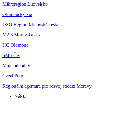
Mikroregion Litovelsko
Olomoucký kraj
DSO Region Moravská cesta
MAS Moravská cesta
HC Olomouc
SMS ČR
Moje odpadky
CzechPoint
Regionální agentura pro rozvoj střední Moravy
Náklo