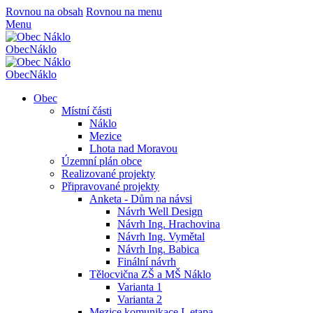
Rovnou na obsah
Rovnou na menu
Menu
Obec
Náklo
Obec
Náklo
Obec
Místní části
Náklo
Mezice
Lhota nad Moravou
Územní plán obce
Realizované projekty
Připravované projekty
Anketa - Dům na návsi
Návrh Well Design
Návrh Ing. Hrachovina
Návrh Ing. Vymětal
Návrh Ing. Babica
Finální návrh
Tělocvična ZŠ a MŠ Náklo
Varianta 1
Varianta 2
Mezice komunikace I. etapa