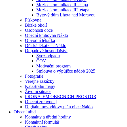
Mezice komunikace II. etapa
Mezice komunikace III. etapa
Bytový dům Lhota nad Moravou
Pískovna
Blízké okolí
Osobnosti obce
Obecní knihovna Náklo
Obvodní lékařka
Dětská lékařka - Náklo
Odpadové hospodářství
Svoz odpadu
ČOV
Motivační program
Smlouva o výpůjčce nádob 2025
Fotografie
Veřejné zakázky
Katastrální mapy
Životní situace
PRONÁJEM OBECNÍCH PROSTOR
Obecní zpravodaj
Digitální povodňový plán obce Náklo
Obecní úřad
Kontakty a úřední hodiny
Kontaktní formulář