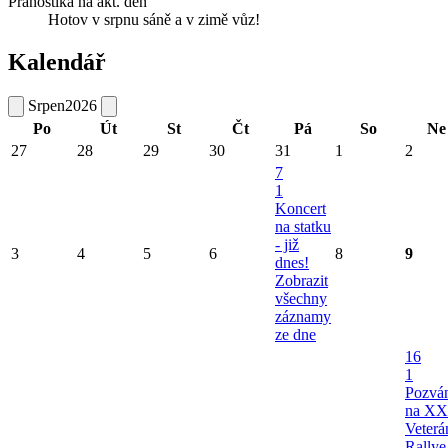
Pranostika na akt. den
Hotov v srpnu sáně a v zimě vůz!
Kalendář
Srpen
2026
Po
Út
St
Čt
Pá
So
Ne
27
28
29
30
31
1
2
7
1
Koncert
na statku
- již
3
4
5
6
8
9
dnes!
Zobrazit
všechny
záznamy
ze dne
16
1
Pozvá
na XX
Veterá
Rallye