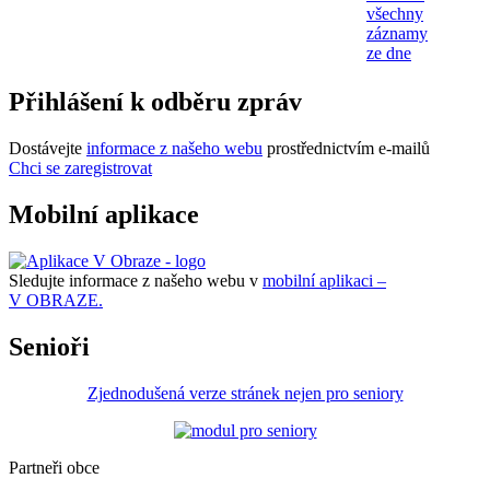
všechny
záznamy
ze dne
Přihlášení k odběru zpráv
Dostávejte
informace z našeho webu
prostřednictvím e-mailů
Chci se zaregistrovat
Mobilní aplikace
Sledujte informace z našeho webu v
mobilní aplikaci –
V OBRAZE.
Senioři
Zjednodušená verze stránek nejen pro seniory
Partneři obce