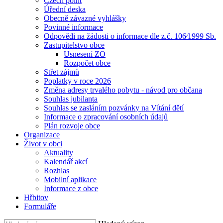
Czech point
Úřední deska
Obecně závazné vyhlášky
Povinné informace
Odpovědi na žádosti o informace dle z.č. 106⁄1999 Sb.
Zastupitelstvo obce
Usnesení ZO
Rozpočet obce
Střet zájmů
Poplatky v roce 2026
Změna adresy trvalého pobytu - návod pro občana
Souhlas jubilanta
Souhlas se zasláním pozvánky na Vítání dětí
Informace o zpracování osobních údajů
Plán rozvoje obce
Organizace
Život v obci
Aktuality
Kalendář akcí
Rozhlas
Mobilní aplikace
Informace z obce
Hřbitov
Formuláře