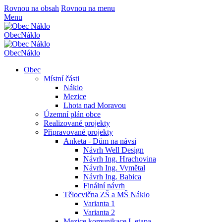
Rovnou na obsah
Rovnou na menu
Menu
Obec
Náklo
Obec
Náklo
Obec
Místní části
Náklo
Mezice
Lhota nad Moravou
Územní plán obce
Realizované projekty
Připravované projekty
Anketa - Dům na návsi
Návrh Well Design
Návrh Ing. Hrachovina
Návrh Ing. Vymětal
Návrh Ing. Babica
Finální návrh
Tělocvična ZŠ a MŠ Náklo
Varianta 1
Varianta 2
Mezice komunikace I. etapa