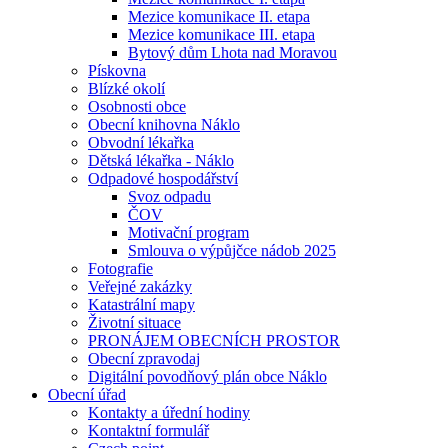
Mezice komunikace II. etapa
Mezice komunikace III. etapa
Bytový dům Lhota nad Moravou
Pískovna
Blízké okolí
Osobnosti obce
Obecní knihovna Náklo
Obvodní lékařka
Dětská lékařka - Náklo
Odpadové hospodářství
Svoz odpadu
ČOV
Motivační program
Smlouva o výpůjčce nádob 2025
Fotografie
Veřejné zakázky
Katastrální mapy
Životní situace
PRONÁJEM OBECNÍCH PROSTOR
Obecní zpravodaj
Digitální povodňový plán obce Náklo
Obecní úřad
Kontakty a úřední hodiny
Kontaktní formulář