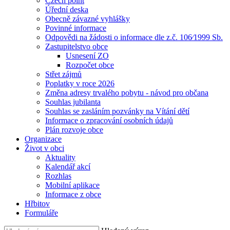
Czech point
Úřední deska
Obecně závazné vyhlášky
Povinné informace
Odpovědi na žádosti o informace dle z.č. 106⁄1999 Sb.
Zastupitelstvo obce
Usnesení ZO
Rozpočet obce
Střet zájmů
Poplatky v roce 2026
Změna adresy trvalého pobytu - návod pro občana
Souhlas jubilanta
Souhlas se zasláním pozvánky na Vítání dětí
Informace o zpracování osobních údajů
Plán rozvoje obce
Organizace
Život v obci
Aktuality
Kalendář akcí
Rozhlas
Mobilní aplikace
Informace z obce
Hřbitov
Formuláře