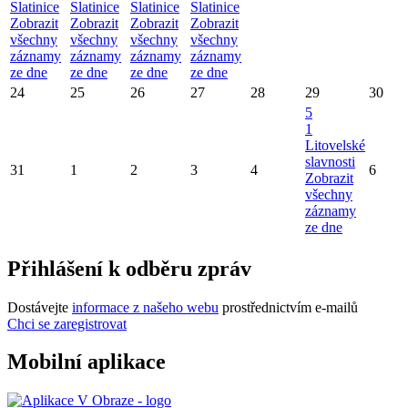
Slatinice
Slatinice
Slatinice
Slatinice
Zobrazit
Zobrazit
Zobrazit
Zobrazit
všechny
všechny
všechny
všechny
záznamy
záznamy
záznamy
záznamy
ze dne
ze dne
ze dne
ze dne
24
25
26
27
28
29
30
5
1
Litovelské
slavnosti
31
1
2
3
4
6
Zobrazit
všechny
záznamy
ze dne
Přihlášení k odběru zpráv
Dostávejte
informace z našeho webu
prostřednictvím e-mailů
Chci se zaregistrovat
Mobilní aplikace