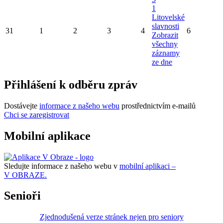
1
Litovelské
slavnosti
31
1
2
3
4
6
Zobrazit
všechny
záznamy
ze dne
Přihlášení k odběru zpráv
Dostávejte
informace z našeho webu
prostřednictvím e-mailů
Chci se zaregistrovat
Mobilní aplikace
Sledujte informace z našeho webu v
mobilní aplikaci –
V OBRAZE.
Senioři
Zjednodušená verze stránek nejen pro seniory