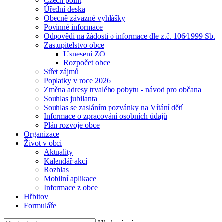
Czech point
Úřední deska
Obecně závazné vyhlášky
Povinné informace
Odpovědi na žádosti o informace dle z.č. 106⁄1999 Sb.
Zastupitelstvo obce
Usnesení ZO
Rozpočet obce
Střet zájmů
Poplatky v roce 2026
Změna adresy trvalého pobytu - návod pro občana
Souhlas jubilanta
Souhlas se zasláním pozvánky na Vítání dětí
Informace o zpracování osobních údajů
Plán rozvoje obce
Organizace
Život v obci
Aktuality
Kalendář akcí
Rozhlas
Mobilní aplikace
Informace z obce
Hřbitov
Formuláře