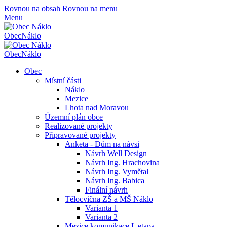
Rovnou na obsah
Rovnou na menu
Menu
Obec
Náklo
Obec
Náklo
Obec
Místní části
Náklo
Mezice
Lhota nad Moravou
Územní plán obce
Realizované projekty
Připravované projekty
Anketa - Dům na návsi
Návrh Well Design
Návrh Ing. Hrachovina
Návrh Ing. Vymětal
Návrh Ing. Babica
Finální návrh
Tělocvična ZŠ a MŠ Náklo
Varianta 1
Varianta 2
Mezice komunikace I. etapa