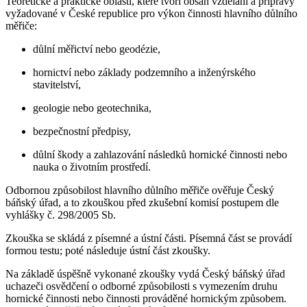
Teoretické a praktické oblasti, které tvoří obsah vzdělání a přípravy
vyžadované v České republice pro výkon činnosti hlavního důlního
měřiče:
důlní měřictví nebo geodézie,
hornictví nebo základy podzemního a inženýrského
stavitelství,
geologie nebo geotechnika,
bezpečnostní předpisy,
důlní škody a zahlazování následků hornické činnosti nebo
nauka o životním prostředí.
Odbornou způsobilost hlavního důlního měřiče ověřuje Český
báňský úřad, a to zkouškou před zkušební komisí postupem dle
vyhlášky č. 298/2005 Sb.
Zkouška se skládá z písemné a ústní části. Písemná část se provádí
formou testu; poté následuje ústní část zkoušky.
Na základě úspěšně vykonané zkoušky vydá Český báňský úřad
uchazeči osvědčení o odborné způsobilosti s vymezením druhu
hornické činnosti nebo činnosti prováděné hornickým způsobem.