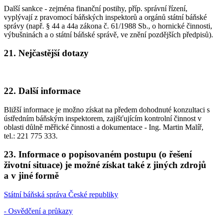
Další sankce - zejména finanční postihy, příp. správní řízení,
vyplývají z pravomocí báňských inspektorů a orgánů státní báňské
správy (např. § 44 a 44a zákona č. 61/1988 Sb., o hornické činnosti,
výbušninách a o státní báňské správě, ve znění pozdějších předpisů).
21. Nejčastější dotazy
22. Další informace
Bližší informace je možno získat na předem dohodnuté konzultaci s
ústředním báňským inspektorem, zajišťujícím kontrolní činnost v
oblasti důlně měřické činnosti a dokumentace - Ing. Martin Malíř,
tel.: 221 775 333.
23. Informace o popisovaném postupu (o řešení
životní situace) je možné získat také z jiných zdrojů
a v jiné formě
Státní báňská správa České republiky
- Osvědčení a průkazy