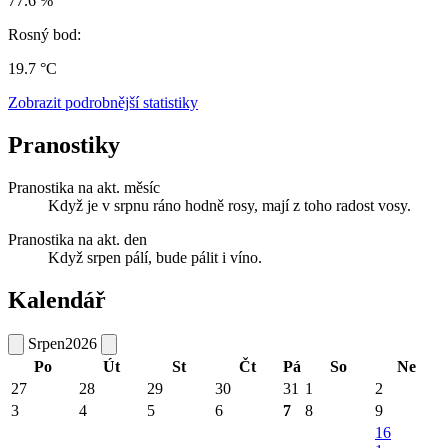
77.6 %
Rosný bod:
19.7 °C
Zobrazit podrobnější statistiky
Pranostiky
Pranostika na akt. měsíc
Když je v srpnu ráno hodně rosy, mají z toho radost vosy.
Pranostika na akt. den
Když srpen pálí, bude pálit i víno.
Kalendář
Srpen
2026
Po
Út
St
Čt
Pá
So
Ne
27
28
29
30
31
1
2
3
4
5
6
7
8
9
16