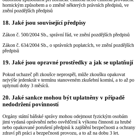
hornickým způsobem a o změně některých právních předpisů, ve
znění pozdějších předpisů
18. Jaké jsou související předpisy
Zákon č. 500/2004 Sb., správní řád, ve znění pozdějších předpisů
Zákon č. 634/2004 Sb., o správních poplatcích, ve znění pozdějších
předpisů
19. Jaké jsou opravné prostředky a jak se uplatňují
Pokud uchazeč při zkoušce neprospěl, může zkoušku opakovat
nejvýše jedenkrát v termínu stanoveném zkušební komisí, a to až po
uplynutí doby 3 měsíců.
20. Jaké sankce mohou být uplatněny v případě
nedodržení povinností
Orgány státní báňské správy mohou odejmout fyzickým osobám
jimi vydaná oprávnění nebo osvědčení k výkonu činnosti za hrubé
nebo opakované porušení předpisů k zajištění bezpečnosti a ochrany
zdraví při práci a bezpečnosti provozu, a to až na dobu 3 let.