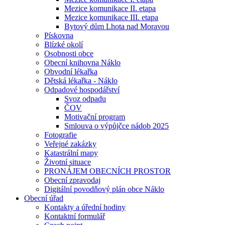
Mezice komunikace II. etapa
Mezice komunikace III. etapa
Bytový dům Lhota nad Moravou
Pískovna
Blízké okolí
Osobnosti obce
Obecní knihovna Náklo
Obvodní lékařka
Dětská lékařka - Náklo
Odpadové hospodářství
Svoz odpadu
ČOV
Motivační program
Smlouva o výpůjčce nádob 2025
Fotografie
Veřejné zakázky
Katastrální mapy
Životní situace
PRONÁJEM OBECNÍCH PROSTOR
Obecní zpravodaj
Digitální povodňový plán obce Náklo
Obecní úřad
Kontakty a úřední hodiny
Kontaktní formulář