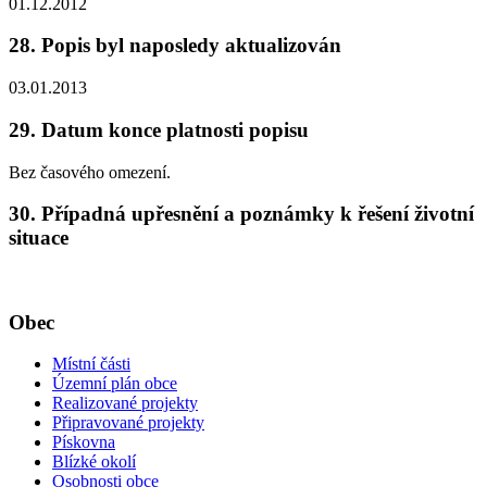
01.12.2012
28. Popis byl naposledy aktualizován
03.01.2013
29. Datum konce platnosti popisu
Bez časového omezení.
30. Případná upřesnění a poznámky k řešení životní
situace
Obec
Místní části
Územní plán obce
Realizované projekty
Připravované projekty
Pískovna
Blízké okolí
Osobnosti obce