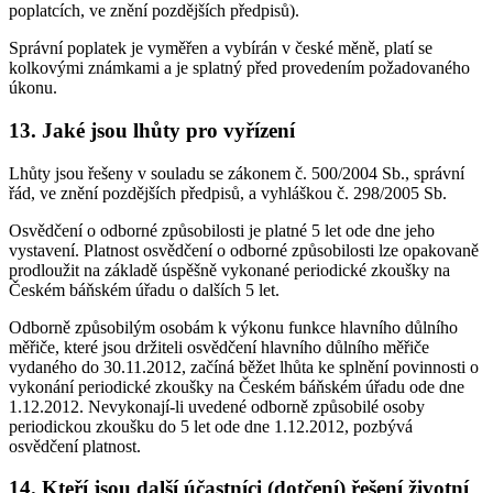
poplatcích, ve znění pozdějších předpisů).
Správní poplatek je vyměřen a vybírán v české měně, platí se
kolkovými známkami a je splatný před provedením požadovaného
úkonu.
13. Jaké jsou lhůty pro vyřízení
Lhůty jsou řešeny v souladu se zákonem č. 500/2004 Sb., správní
řád, ve znění pozdějších předpisů, a vyhláškou č. 298/2005 Sb.
Osvědčení o odborné způsobilosti je platné 5 let ode dne jeho
vystavení. Platnost osvědčení o odborné způsobilosti lze opakovaně
prodloužit na základě úspěšně vykonané periodické zkoušky na
Českém báňském úřadu o dalších 5 let.
Odborně způsobilým osobám k výkonu funkce hlavního důlního
měřiče, které jsou držiteli osvědčení hlavního důlního měřiče
vydaného do 30.11.2012, začíná běžet lhůta ke splnění povinnosti o
vykonání periodické zkoušky na Českém báňském úřadu ode dne
1.12.2012. Nevykonají-li uvedené odborně způsobilé osoby
periodickou zkoušku do 5 let ode dne 1.12.2012, pozbývá
osvědčení platnost.
14. Kteří jsou další účastníci (dotčení) řešení životní