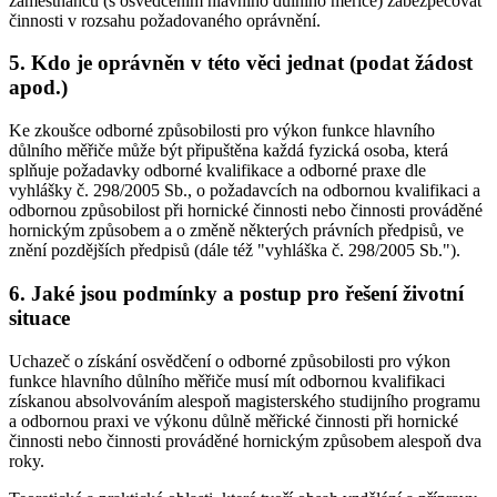
zaměstnanců (s osvědčením hlavního důlního měřiče) zabezpečovat
činnosti v rozsahu požadovaného oprávnění.
5. Kdo je oprávněn v této věci jednat (podat žádost
apod.)
Ke zkoušce odborné způsobilosti pro výkon funkce hlavního
důlního měřiče může být připuštěna každá fyzická osoba, která
splňuje požadavky odborné kvalifikace a odborné praxe dle
vyhlášky č. 298/2005 Sb., o požadavcích na odbornou kvalifikaci a
odbornou způsobilost při hornické činnosti nebo činnosti prováděné
hornickým způsobem a o změně některých právních předpisů, ve
znění pozdějších předpisů (dále též "vyhláška č. 298/2005 Sb.").
6. Jaké jsou podmínky a postup pro řešení životní
situace
Uchazeč o získání osvědčení o odborné způsobilosti pro výkon
funkce hlavního důlního měřiče musí mít odbornou kvalifikaci
získanou absolvováním alespoň magisterského studijního programu
a odbornou praxi ve výkonu důlně měřické činnosti při hornické
činnosti nebo činnosti prováděné hornickým způsobem alespoň dva
roky.