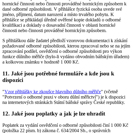
hornické činnosti nebo činnosti prováděné hornickým způsobem k
dané odborné způsobilosti. V přihlášce fyzická osoba uvede své
jméno, příjmení, datum narození a místo trvalého pobytu. K
přihlášce se přikládají úředně ověřené kopie dokladů o odborné
kvalifikaci a doklady o dosavadní činnosti v oblasti hornické
činnosti nebo činnosti prováděné hornickým způsobem.
S přihláškou dále žadatel předloží vzorovou dokumentaci k získání
požadované odborné způsobilosti, kterou zpracoval nebo se na jejím
zpracování podílel, osvědčení o odborné způsobilosti pro výkon
funkce důlního měřiče (bylo-li vydáno obvodním báňským úřadem)
a kolkovou známku v hodnotě 1 000 Kč.
11. Jaké jsou potřebné formuláře a kde jsou k
dispozici
"
Vzor přihlášky ke zkoušce hlavního důlního měřiče
" (včetně
"Potvrzení o odborné praxi v oboru důlní měřictví") je k dispozici
na internetových stránkách Státní báňské správy České republiky.
12. Jaké jsou poplatky a jak je lze uhradit
Poplatek za vydání osvědčení o odborné způsobilosti činí 1 000 Kč
(položka 22 písm. b) zákona č. 634/2004 Sb., o správních