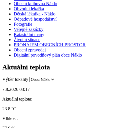
Obecní knihovna Náklo
Obvodní lékařka
Dětská lékařka - Náklo
Odpadové hospodářství
Fotografie
Veřejné zakázky
Katastrální mapy
Životní situace
PRONÁJEM OBECNÍCH PROSTOR
Obecní zpravodaj
Digitální povodňový plán obce Náklo
Aktuální teplota
Výběr lokality
7.8.2026 03:17
Aktuální teplota:
23.8 °C
Vlhkost: