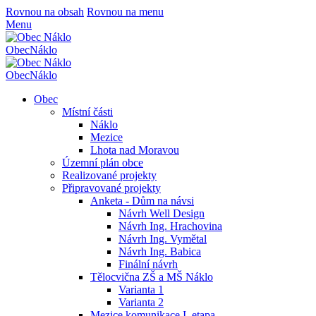
Rovnou na obsah
Rovnou na menu
Menu
Obec
Náklo
Obec
Náklo
Obec
Místní části
Náklo
Mezice
Lhota nad Moravou
Územní plán obce
Realizované projekty
Připravované projekty
Anketa - Dům na návsi
Návrh Well Design
Návrh Ing. Hrachovina
Návrh Ing. Vymětal
Návrh Ing. Babica
Finální návrh
Tělocvična ZŠ a MŠ Náklo
Varianta 1
Varianta 2
Mezice komunikace I. etapa