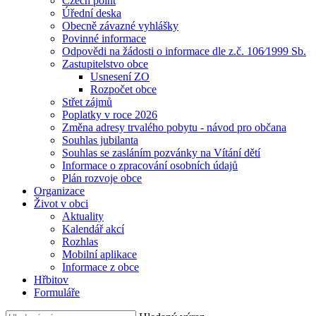
Czech point
Úřední deska
Obecně závazné vyhlášky
Povinné informace
Odpovědi na žádosti o informace dle z.č. 106⁄1999 Sb.
Zastupitelstvo obce
Usnesení ZO
Rozpočet obce
Střet zájmů
Poplatky v roce 2026
Změna adresy trvalého pobytu - návod pro občana
Souhlas jubilanta
Souhlas se zasláním pozvánky na Vítání dětí
Informace o zpracování osobních údajů
Plán rozvoje obce
Organizace
Život v obci
Aktuality
Kalendář akcí
Rozhlas
Mobilní aplikace
Informace z obce
Hřbitov
Formuláře