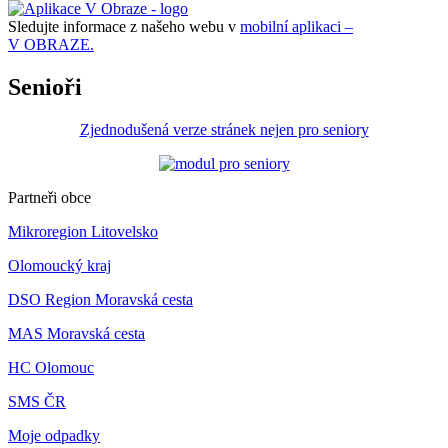
Sledujte informace z našeho webu v
mobilní aplikaci –
V OBRAZE.
Senioři
Zjednodušená verze stránek nejen pro seniory
Partneři obce
Mikroregion Litovelsko
Olomoucký kraj
DSO Region Moravská cesta
MAS Moravská cesta
HC Olomouc
SMS ČR
Moje odpadky