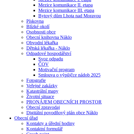
Mezice komunikace II. etapa
Mezice komunikace III. etapa
Bytový dům Lhota nad Moravou
Pískovna
Blízké okolí
Osobnosti obce
Obecní knihovna Náklo
Obvodní lékařka
Dětská lékařka - Náklo
Odpadové hospodářství
Svoz odpadu
ČOV
Motivační program
Smlouva o výpůjčce nádob 2025
Fotografie
Veřejné zakázky
Katastrální mapy
Životní situace
PRONÁJEM OBECNÍCH PROSTOR
Obecní zpravodaj
Digitální povodňový plán obce Náklo
Obecní úřad
Kontakty a úřední hodiny
Kontaktní formulář