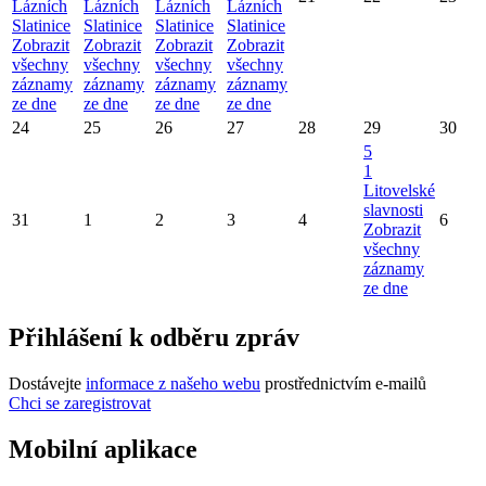
Lázních
Lázních
Lázních
Lázních
Slatinice
Slatinice
Slatinice
Slatinice
Zobrazit
Zobrazit
Zobrazit
Zobrazit
všechny
všechny
všechny
všechny
záznamy
záznamy
záznamy
záznamy
ze dne
ze dne
ze dne
ze dne
24
25
26
27
28
29
30
5
1
Litovelské
slavnosti
31
1
2
3
4
6
Zobrazit
všechny
záznamy
ze dne
Přihlášení k odběru zpráv
Dostávejte
informace z našeho webu
prostřednictvím e-mailů
Chci se zaregistrovat
Mobilní aplikace