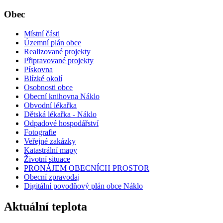
Obec
Místní části
Územní plán obce
Realizované projekty
Připravované projekty
Pískovna
Blízké okolí
Osobnosti obce
Obecní knihovna Náklo
Obvodní lékařka
Dětská lékařka - Náklo
Odpadové hospodářství
Fotografie
Veřejné zakázky
Katastrální mapy
Životní situace
PRONÁJEM OBECNÍCH PROSTOR
Obecní zpravodaj
Digitální povodňový plán obce Náklo
Aktuální teplota