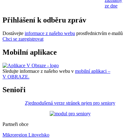
záznamy
ze dne
Přihlášení k odběru zpráv
Dostávejte
informace z našeho webu
prostřednictvím e-mailů
Chci se zaregistrovat
Mobilní aplikace
Sledujte informace z našeho webu v
mobilní aplikaci –
V OBRAZE.
Senioři
Zjednodušená verze stránek nejen pro seniory
Partneři obce
Mikroregion Litovelsko