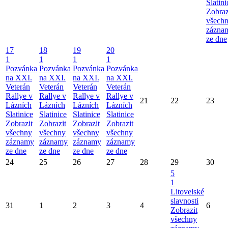
Slatini
Zobraz
všech
zázna
ze dne
17
18
19
20
1
1
1
1
Pozvánka
Pozvánka
Pozvánka
Pozvánka
na XXI.
na XXI.
na XXI.
na XXI.
Veterán
Veterán
Veterán
Veterán
Rallye v
Rallye v
Rallye v
Rallye v
21
22
23
Lázních
Lázních
Lázních
Lázních
Slatinice
Slatinice
Slatinice
Slatinice
Zobrazit
Zobrazit
Zobrazit
Zobrazit
všechny
všechny
všechny
všechny
záznamy
záznamy
záznamy
záznamy
ze dne
ze dne
ze dne
ze dne
24
25
26
27
28
29
30
5
1
Litovelské
slavnosti
31
1
2
3
4
6
Zobrazit
všechny