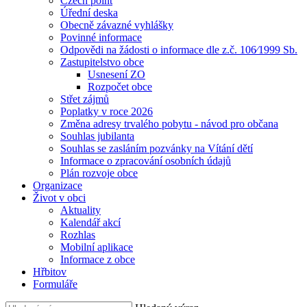
Czech point
Úřední deska
Obecně závazné vyhlášky
Povinné informace
Odpovědi na žádosti o informace dle z.č. 106⁄1999 Sb.
Zastupitelstvo obce
Usnesení ZO
Rozpočet obce
Střet zájmů
Poplatky v roce 2026
Změna adresy trvalého pobytu - návod pro občana
Souhlas jubilanta
Souhlas se zasláním pozvánky na Vítání dětí
Informace o zpracování osobních údajů
Plán rozvoje obce
Organizace
Život v obci
Aktuality
Kalendář akcí
Rozhlas
Mobilní aplikace
Informace z obce
Hřbitov
Formuláře