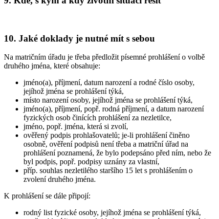
9. Kde, s kým a kdy životní situaci řešit
10. Jaké doklady je nutné mít s sebou
Na matričním úřadu je třeba předložit písemné prohlášení o volbě
druhého jména, které obsahuje:
jméno(a), příjmení, datum narození a rodné číslo osoby,
jejíhož jména se prohlášení týká,
místo narození osoby, jejíhož jména se prohlášení týká,
jméno(a), příjmení, popř. rodná příjmení, a datum narození
fyzických osob činících prohlášení za nezletilce,
jméno, popř. jména, která si zvolí,
ověřený podpis prohlašovatelů; je-li prohlášení činěno
osobně, ověření podpisů není třeba a matriční úřad na
prohlášení poznamená, že bylo podepsáno před ním, nebo že
byl podpis, popř. podpisy uznány za vlastní,
příp. souhlas nezletilého staršího 15 let s prohlášením o
zvolení druhého jména.
K prohlášení se dále připojí:
rodný list fyzické osoby, jejíhož jména se prohlášení týká,