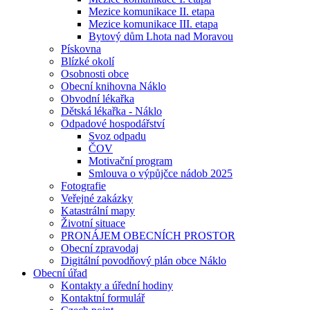
Mezice komunikace II. etapa
Mezice komunikace III. etapa
Bytový dům Lhota nad Moravou
Pískovna
Blízké okolí
Osobnosti obce
Obecní knihovna Náklo
Obvodní lékařka
Dětská lékařka - Náklo
Odpadové hospodářství
Svoz odpadu
ČOV
Motivační program
Smlouva o výpůjčce nádob 2025
Fotografie
Veřejné zakázky
Katastrální mapy
Životní situace
PRONÁJEM OBECNÍCH PROSTOR
Obecní zpravodaj
Digitální povodňový plán obce Náklo
Obecní úřad
Kontakty a úřední hodiny
Kontaktní formulář