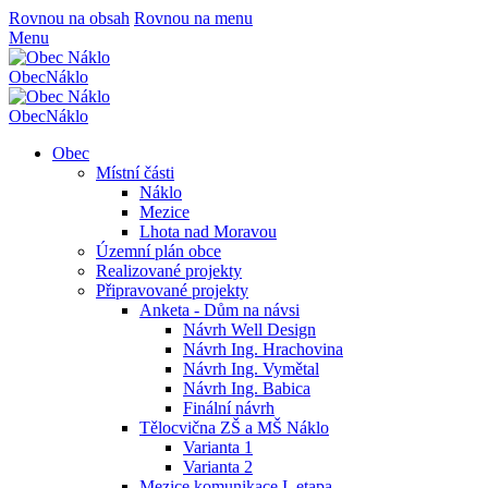
Rovnou na obsah
Rovnou na menu
Menu
Obec
Náklo
Obec
Náklo
Obec
Místní části
Náklo
Mezice
Lhota nad Moravou
Územní plán obce
Realizované projekty
Připravované projekty
Anketa - Dům na návsi
Návrh Well Design
Návrh Ing. Hrachovina
Návrh Ing. Vymětal
Návrh Ing. Babica
Finální návrh
Tělocvična ZŠ a MŠ Náklo
Varianta 1
Varianta 2
Mezice komunikace I. etapa