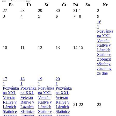
Po
Út
St
Čt
Pá
So
Ne
27
28
29
30
31
1
2
3
4
5
6
7
8
9
16
1
Pozvánka
na XXI.
Veterán
Rallye v
10
11
12
13
14
15
Lázních
Slatinice
Zobrazit
všechny
záznamy
ze dne
17
18
19
20
1
1
1
1
Pozvánka
Pozvánka
Pozvánka
Pozvánka
na XXI.
na XXI.
na XXI.
na XXI.
Veterán
Veterán
Veterán
Veterán
Rallye v
Rallye v
Rallye v
Rallye v
21
22
23
Lázních
Lázních
Lázních
Lázních
Slatinice
Slatinice
Slatinice
Slatinice