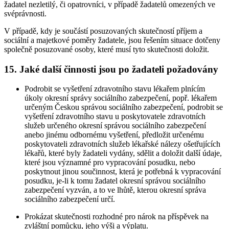
žadatel nezletilý, či opatrovníci, v případě žadatelů omezených ve
svéprávnosti.
V případě, kdy je součástí posuzovaných skutečností příjem a
sociální a majetkové poměry žadatele, jsou řešením situace dotčeny
společně posuzované osoby, které musí tyto skutečnosti doložit.
15. Jaké další činnosti jsou po žadateli požadovány
Podrobit se vyšetření zdravotního stavu lékařem plnícím
úkoly okresní správy sociálního zabezpečení, popř. lékařem
určeným Českou správou sociálního zabezpečení, podrobit se
vyšetření zdravotního stavu u poskytovatele zdravotních
služeb určeného okresní správou sociálního zabezpečení
anebo jinému odbornému vyšetření, předložit určenému
poskytovateli zdravotních služeb lékařské nálezy ošetřujících
lékařů, které byly žadateli vydány, sdělit a doložit další údaje,
které jsou významné pro vypracování posudku, nebo
poskytnout jinou součinnost, která je potřebná k vypracování
posudku, je-li k tomu žadatel okresní správou sociálního
zabezpečení vyzván, a to ve lhůtě, kterou okresní správa
sociálního zabezpečení určí.
Prokázat skutečnosti rozhodné pro nárok na příspěvek na
zvláštní pomůcku, jeho výši a výplatu.