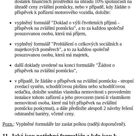
dostatek finančních prostředků na úhradu 10% spoluúčasti na
úhradě ceny zvláštní pomůcky, nebo v případě, kdy žádáte o
příspěvek k pořízení motorového vozidla, doložte:
vyplněný formulář "Doklad o výši čtvrtletních příjmů -
příspěvek na zvláštní pomůcku", a to za každou společně
posuzovanou osobu, která má příjem,
vyplněný formulář "Prohlášení o celkových sociálních a
majetkových poměrech", a to za každou společně
posuzovanou osobu, která má majetek,
další doklady uvedené na konci formuláře "Žádost o
příspěvek na zvláštní pomůcku",
v případě, že žádáte o příspěvek na zvláštní pomůcku - stropní
zvedací systém, schodišťovou plošinu nebo schodišťovou
sedačku, doložte souhlas vlastníka nemovitosti s provedením
instalace tohoto zařízení a jeho provozem (není-li vlastníkem
nemovitosti osoba, které má být příspěvek na zvláštní
pomůcku poskytnut), a dále předložte alespoň 2 návrhy řešení
odstranění bariéry, včetně ceny.
Pozn.
: Vyplněné formuláře lze zaslat poštou (raději doporučeně).
11. Jaké jsou potřebné formuláře a kde jsou k