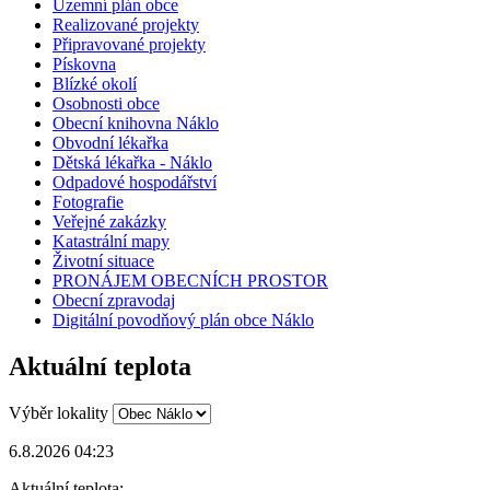
Územní plán obce
Realizované projekty
Připravované projekty
Pískovna
Blízké okolí
Osobnosti obce
Obecní knihovna Náklo
Obvodní lékařka
Dětská lékařka - Náklo
Odpadové hospodářství
Fotografie
Veřejné zakázky
Katastrální mapy
Životní situace
PRONÁJEM OBECNÍCH PROSTOR
Obecní zpravodaj
Digitální povodňový plán obce Náklo
Aktuální teplota
Výběr lokality
6.8.2026 04:23
Aktuální teplota: