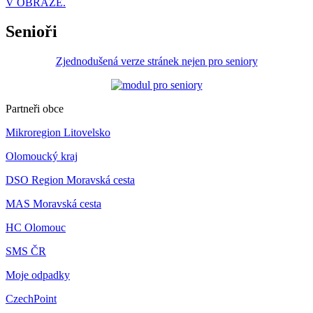
V OBRAZE.
Senioři
Zjednodušená verze stránek nejen pro seniory
Partneři obce
Mikroregion Litovelsko
Olomoucký kraj
DSO Region Moravská cesta
MAS Moravská cesta
HC Olomouc
SMS ČR
Moje odpadky
CzechPoint