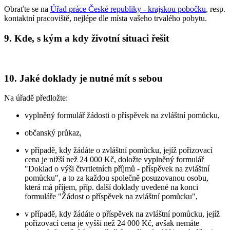
Obraťte se na
Úřad práce České republiky - krajskou pobočku
, resp.
kontaktní pracoviště, nejlépe dle místa vašeho trvalého pobytu.
9. Kde, s kým a kdy životní situaci řešit
10. Jaké doklady je nutné mít s sebou
Na úřadě předložte:
vyplněný formulář žádosti o příspěvek na zvláštní pomůcku,
občanský průkaz,
v případě, kdy žádáte o zvláštní pomůcku, jejíž pořizovací
cena je nižší než 24 000 Kč, doložte vyplněný formulář
"Doklad o výši čtvrtletních příjmů - příspěvek na zvláštní
pomůcku", a to za každou společně posuzovanou osobu,
která má příjem, příp. další doklady uvedené na konci
formuláře "Žádost o příspěvek na zvláštní pomůcku",
v případě, kdy žádáte o příspěvek na zvláštní pomůcku, jejíž
pořizovací cena je vyšší než 24 000 Kč, avšak nemáte