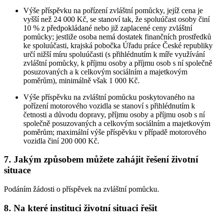
Výše příspěvku na pořízení zvláštní pomůcky, jejíž cena je
vyšší než 24 000 Kč, se stanoví tak, že spoluúčast osoby činí
10 % z předpokládané nebo již zaplacené ceny zvláštní
pomůcky; jestliže osoba nemá dostatek finančních prostředků
ke spoluúčasti, krajská pobočka Úřadu práce České republiky
určí nižší míru spoluúčasti (s přihlédnutím k míře využívání
zvláštní pomůcky, k příjmu osoby a příjmu osob s ní společně
posuzovaných a k celkovým sociálním a majetkovým
poměrům), minimálně však 1 000 Kč.
Výše příspěvku na zvláštní pomůcku poskytovaného na
pořízení motorového vozidla se stanoví s přihlédnutím k
četnosti a důvodu dopravy, příjmu osoby a příjmu osob s ní
společně posuzovaných a celkovým sociálním a majetkovým
poměrům; maximální výše příspěvku v případě motorového
vozidla činí 200 000 Kč.
7. Jakým způsobem můžete zahájit řešení životní
situace
Podáním žádosti o příspěvek na zvláštní pomůcku.
8. Na které instituci životní situaci řešit