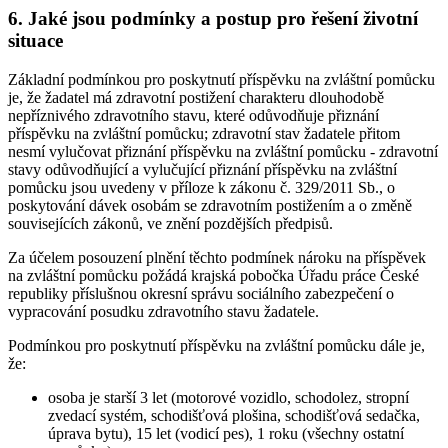
6. Jaké jsou podmínky a postup pro řešení životní
situace
Základní podmínkou pro poskytnutí příspěvku na zvláštní pomůcku
je, že žadatel má zdravotní postižení charakteru dlouhodobě
nepříznivého zdravotního stavu, které odůvodňuje přiznání
příspěvku na zvláštní pomůcku; zdravotní stav žadatele přitom
nesmí vylučovat přiznání příspěvku na zvláštní pomůcku - zdravotní
stavy odůvodňující a vylučující přiznání příspěvku na zvláštní
pomůcku jsou uvedeny v příloze k zákonu č. 329/2011 Sb., o
poskytování dávek osobám se zdravotním postižením a o změně
souvisejících zákonů, ve znění pozdějších předpisů.
Za účelem posouzení plnění těchto podmínek nároku na příspěvek
na zvláštní pomůcku požádá krajská pobočka Úřadu práce České
republiky příslušnou okresní správu sociálního zabezpečení o
vypracování posudku zdravotního stavu žadatele.
Podmínkou pro poskytnutí příspěvku na zvláštní pomůcku dále je,
že:
osoba je starší 3 let (motorové vozidlo, schodolez, stropní
zvedací systém, schodišťová plošina, schodišťová sedačka,
úprava bytu), 15 let (vodicí pes), 1 roku (všechny ostatní