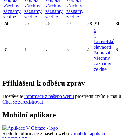
Zobrazit
Zobrazit
Zobrazit
Zobrazit
všechny
všechny
všechny
všechny
záznamy
záznamy
záznamy
záznamy
ze dne
ze dne
ze dne
ze dne
24
25
26
27
28
29
30
5
1
Litovelské
slavnosti
31
1
2
3
4
6
Zobrazit
všechny
záznamy
ze dne
Přihlášení k odběru zpráv
Dostávejte
informace z našeho webu
prostřednictvím e-mailů
Chci se zaregistrovat
Mobilní aplikace
Sledujte informace z našeho webu v
mobilní aplikaci –