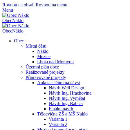
Rovnou na obsah
Rovnou na menu
Menu
Obec
Náklo
Obec
Náklo
Obec
Místní části
Náklo
Mezice
Lhota nad Moravou
Územní plán obce
Realizované projekty
Připravované projekty
Anketa - Dům na návsi
Návrh Well Design
Návrh Ing. Hrachovina
Návrh Ing. Vymětal
Návrh Ing. Babica
Finální návrh
Tělocvična ZŠ a MŠ Náklo
Varianta 1
Varianta 2
Mezice komunikace I. etapa