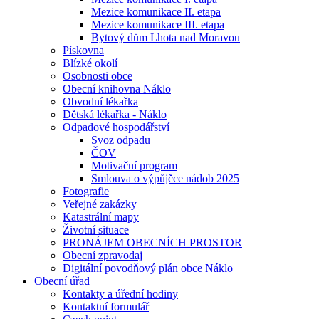
Mezice komunikace II. etapa
Mezice komunikace III. etapa
Bytový dům Lhota nad Moravou
Pískovna
Blízké okolí
Osobnosti obce
Obecní knihovna Náklo
Obvodní lékařka
Dětská lékařka - Náklo
Odpadové hospodářství
Svoz odpadu
ČOV
Motivační program
Smlouva o výpůjčce nádob 2025
Fotografie
Veřejné zakázky
Katastrální mapy
Životní situace
PRONÁJEM OBECNÍCH PROSTOR
Obecní zpravodaj
Digitální povodňový plán obce Náklo
Obecní úřad
Kontakty a úřední hodiny
Kontaktní formulář