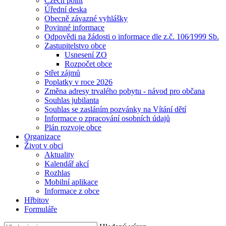
Czech point
Úřední deska
Obecně závazné vyhlášky
Povinné informace
Odpovědi na žádosti o informace dle z.č. 106⁄1999 Sb.
Zastupitelstvo obce
Usnesení ZO
Rozpočet obce
Střet zájmů
Poplatky v roce 2026
Změna adresy trvalého pobytu - návod pro občana
Souhlas jubilanta
Souhlas se zasláním pozvánky na Vítání dětí
Informace o zpracování osobních údajů
Plán rozvoje obce
Organizace
Život v obci
Aktuality
Kalendář akcí
Rozhlas
Mobilní aplikace
Informace z obce
Hřbitov
Formuláře