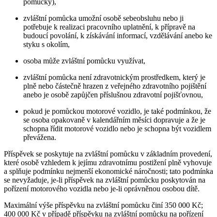
pomůcky),
zvláštní pomůcka umožní osobě sebeobsluhu nebo ji
potřebuje k realizaci pracovního uplatnění, k přípravě na
budoucí povolání, k získávání informací, vzdělávání anebo ke
styku s okolím,
osoba může zvláštní pomůcku využívat,
zvláštní pomůcka není zdravotnickým prostředkem, který je
plně nebo částečně hrazen z veřejného zdravotního pojištění
anebo je osobě zapůjčen příslušnou zdravotní pojišťovnou,
pokud je pomůckou motorové vozidlo, je také podmínkou, že
se osoba opakovaně v kalendářním měsíci dopravuje a že je
schopna řídit motorové vozidlo nebo je schopna být vozidlem
převážena.
Příspěvek se poskytuje na zvláštní pomůcku v základním provedení,
které osobě vzhledem k jejímu zdravotnímu postižení plně vyhovuje
a splňuje podmínku nejmenší ekonomické náročnosti; tato podmínka
se nevyžaduje, je-li příspěvek na zvláštní pomůcku poskytován na
pořízení motorového vozidla nebo je-li oprávněnou osobou dítě.
Maximální výše příspěvku na zvláštní pomůcku činí 350 000 Kč;
400 000 Kč v případě příspěvku na zvláštní pomůcku na pořízení