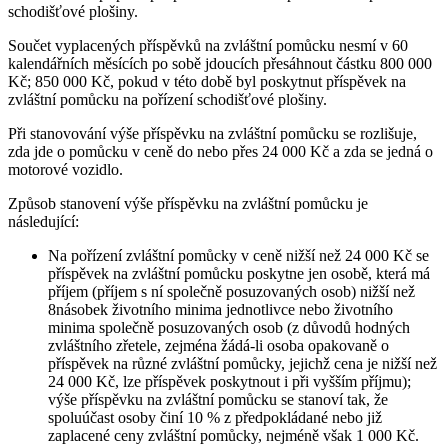
schodišťové plošiny.
Součet vyplacených příspěvků na zvláštní pomůcku nesmí v 60
kalendářních měsících po sobě jdoucích přesáhnout částku 800 000
Kč; 850 000 Kč, pokud v této době byl poskytnut příspěvek na
zvláštní pomůcku na pořízení schodišťové plošiny.
Při stanovování výše příspěvku na zvláštní pomůcku se rozlišuje,
zda jde o pomůcku v ceně do nebo přes 24 000 Kč a zda se jedná o
motorové vozidlo.
Způsob stanovení výše příspěvku na zvláštní pomůcku je
následující:
Na pořízení zvláštní pomůcky v ceně nižší než 24 000 Kč se
příspěvek na zvláštní pomůcku poskytne jen osobě, která má
příjem (příjem s ní společně posuzovaných osob) nižší než
8násobek životního minima jednotlivce nebo životního
minima společně posuzovaných osob (z důvodů hodných
zvláštního zřetele, zejména žádá-li osoba opakovaně o
příspěvek na různé zvláštní pomůcky, jejichž cena je nižší než
24 000 Kč, lze příspěvek poskytnout i při vyšším příjmu);
výše příspěvku na zvláštní pomůcku se stanoví tak, že
spoluúčast osoby činí 10 % z předpokládané nebo již
zaplacené ceny zvláštní pomůcky, nejméně však 1 000 Kč.