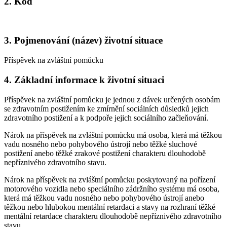
2. Kód
3. Pojmenování (název) životní situace
Příspěvek na zvláštní pomůcku
4. Základní informace k životní situaci
Příspěvek na zvláštní pomůcku je jednou z dávek určených osobám
se zdravotním postižením ke zmírnění sociálních důsledků jejich
zdravotního postižení a k podpoře jejich sociálního začleňování.
Nárok na příspěvek na zvláštní pomůcku má osoba, která má těžkou
vadu nosného nebo pohybového ústrojí nebo těžké sluchové
postižení anebo těžké zrakové postižení charakteru dlouhodobě
nepříznivého zdravotního stavu.
Nárok na příspěvek na zvláštní pomůcku poskytovaný na pořízení
motorového vozidla nebo speciálního zádržního systému má osoba,
která má těžkou vadu nosného nebo pohybového ústrojí anebo
těžkou nebo hlubokou mentální retardaci a stavy na rozhraní těžké
mentální retardace charakteru dlouhodobě nepříznivého zdravotního
stavu.