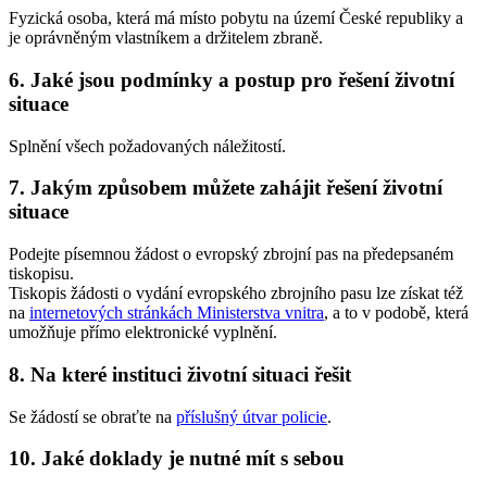
Fyzická osoba, která má místo pobytu na území České republiky a
je oprávněným vlastníkem a držitelem zbraně.
6. Jaké jsou podmínky a postup pro řešení životní
situace
Splnění všech požadovaných náležitostí.
7. Jakým způsobem můžete zahájit řešení životní
situace
Podejte písemnou žádost o evropský zbrojní pas na předepsaném
tiskopisu.
Tiskopis žádosti o vydání evropského zbrojního pasu lze získat též
na
internetových stránkách Ministerstva vnitra
, a to v podobě, která
umožňuje přímo elektronické vyplnění.
8. Na které instituci životní situaci řešit
Se žádostí se obraťte na
příslušný útvar policie
.
10. Jaké doklady je nutné mít s sebou