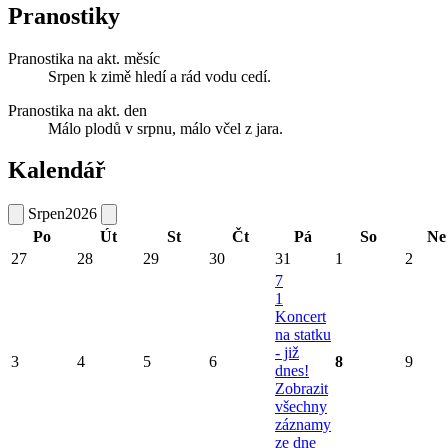
Pranostiky
Pranostika na akt. měsíc
Srpen k zimě hledí a rád vodu cedí.
Pranostika na akt. den
Málo plodů v srpnu, málo včel z jara.
Kalendář
Srpen
2026
Po
Út
St
Čt
Pá
So
Ne
27
28
29
30
31
1
2
7
1
Koncert
na statku
- již
3
4
5
6
8
9
dnes!
Zobrazit
všechny
záznamy
ze dne