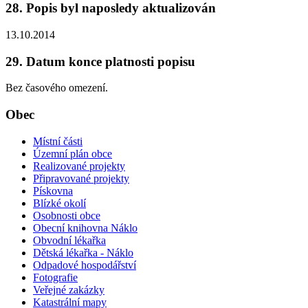
28. Popis byl naposledy aktualizován
13.10.2014
29. Datum konce platnosti popisu
Bez časového omezení.
Obec
Místní části
Územní plán obce
Realizované projekty
Připravované projekty
Pískovna
Blízké okolí
Osobnosti obce
Obecní knihovna Náklo
Obvodní lékařka
Dětská lékařka - Náklo
Odpadové hospodářství
Fotografie
Veřejné zakázky
Katastrální mapy