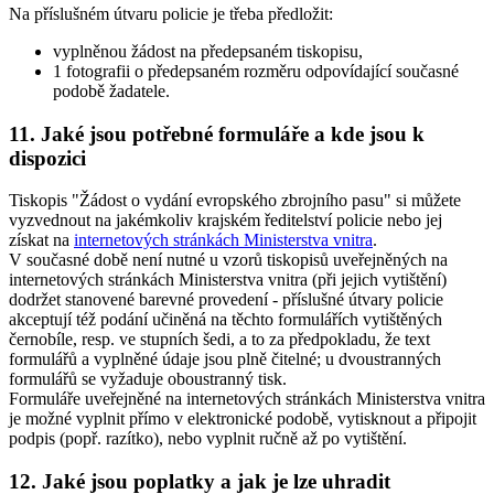
Na příslušném útvaru policie je třeba předložit:
vyplněnou žádost na předepsaném tiskopisu,
1 fotografii o předepsaném rozměru odpovídající současné
podobě žadatele.
11. Jaké jsou potřebné formuláře a kde jsou k
dispozici
Tiskopis "Žádost o vydání evropského zbrojního pasu" si můžete
vyzvednout na jakémkoliv krajském ředitelství policie nebo jej
získat na
internetových stránkách Ministerstva vnitra
.
V současné době není nutné u vzorů tiskopisů uveřejněných na
internetových stránkách Ministerstva vnitra (při jejich vytištění)
dodržet stanovené barevné provedení - příslušné útvary policie
akceptují též podání učiněná na těchto formulářích vytištěných
černobíle, resp. ve stupních šedi, a to za předpokladu, že text
formulářů a vyplněné údaje jsou plně čitelné; u dvoustranných
formulářů se vyžaduje oboustranný tisk.
Formuláře uveřejněné na internetových stránkách Ministerstva vnitra
je možné vyplnit přímo v elektronické podobě, vytisknout a připojit
podpis (popř. razítko), nebo vyplnit ručně až po vytištění.
12. Jaké jsou poplatky a jak je lze uhradit