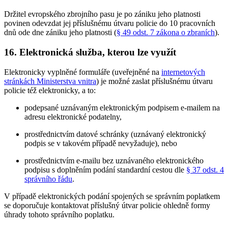
Držitel evropského zbrojního pasu je po zániku jeho platnosti
povinen odevzdat jej příslušnému útvaru policie do 10 pracovních
dnů ode dne zániku jeho platnosti (
§ 49 odst. 7 zákona o zbraních
).
16. Elektronická služba, kterou lze využít
Elektronicky vyplněné formuláře (uveřejněné na
internetových
stránkách Ministerstva vnitra
) je možné zaslat příslušnému útvaru
policie též elektronicky, a to:
podepsané uznávaným elektronickým podpisem e-mailem na
adresu elektronické podatelny,
prostřednictvím datové schránky (uznávaný elektronický
podpis se v takovém případě nevyžaduje), nebo
prostřednictvím e-mailu bez uznávaného elektronického
podpisu s doplněním podání standardní cestou dle
§ 37 odst. 4
správního řádu
.
V případě elektronických podání spojených se správním poplatkem
se doporučuje kontaktovat příslušný útvar policie ohledně formy
úhrady tohoto správního poplatku.