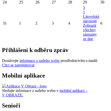
24
25
26
27
28
29
30
5
1
Litovelské
slavnosti
31
1
2
3
4
6
Zobrazit
všechny
záznamy
ze dne
Přihlášení k odběru zpráv
Dostávejte
informace z našeho webu
prostřednictvím e-mailů
Chci se zaregistrovat
Mobilní aplikace
Sledujte informace z našeho webu v
mobilní aplikaci –
V OBRAZE.
Senioři