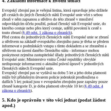
4. Základní informace k životní situaci
Evropský zbrojní pas je veřejná listina, která opravňuje jeho držitele
při cestách do jiných členských států Evropské unie vézt s sebou
zbraň v něm zapsanou a střelivo do této zbraně v množství
odpovídajícím účelu použití, pokud členský stát Evropské unie, do
kterého cestuje nebo přes který cestuje, udělil povolení k cestě s
touto zbraní (
§ 49 odst. 1 zákona o zbraních
).
Před cestou do jednotlivých členských států Evropské unie se zbraní
a střelivem na základě evropského zbrojního pasu je třeba se předem
informovat o podmínkách vstupu s tímto dokladem a se zbraněmi a
střelivem na území daného členského státu - informace mohou
poskytnout zejména zastupitelské úřady jednotlivých členských států
Evropské unie; Ministerstvo vnitra České republiky obvykle
nedisponuje informacemi o aktuální právní úpravě v jednotlivých
členských státech Evropské unie.
Evropský zbrojní pas se vydává na dobu 5 let a jeho doba platnosti
může být příslušným útvarem policie jedenkrát prodloužena o
dalších 5 let; pokud jsou v evropském zbrojním pase zapsány pouze
zbraně kategorie D, je doba platnosti obvykle 10 let (
§ 49 odst. 4
zákona o zbraních
).
5. Kdo je oprávněn v této věci jednat (podat žádost
apod.)