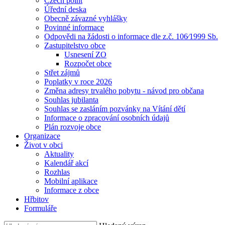
Czech point
Úřední deska
Obecně závazné vyhlášky
Povinné informace
Odpovědi na žádosti o informace dle z.č. 106⁄1999 Sb.
Zastupitelstvo obce
Usnesení ZO
Rozpočet obce
Střet zájmů
Poplatky v roce 2026
Změna adresy trvalého pobytu - návod pro občana
Souhlas jubilanta
Souhlas se zasláním pozvánky na Vítání dětí
Informace o zpracování osobních údajů
Plán rozvoje obce
Organizace
Život v obci
Aktuality
Kalendář akcí
Rozhlas
Mobilní aplikace
Informace z obce
Hřbitov
Formuláře