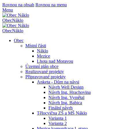
Rovnou na obsah
Rovnou na menu
Menu
Obec
Náklo
Obec
Náklo
Obec
Místní části
Náklo
Mezice
Lhota nad Moravou
Územní plán obce
Realizované projekty
Připravované projekty
Anketa - Dům na návsi
Návrh Well Design
Návrh Ing. Hrachovina
Návrh Ing. Vymětal
Návrh Ing. Babica
Finální návrh
Tělocvična ZŠ a MŠ Náklo
Varianta 1
Varianta 2
Mezice komunikace I. etapa