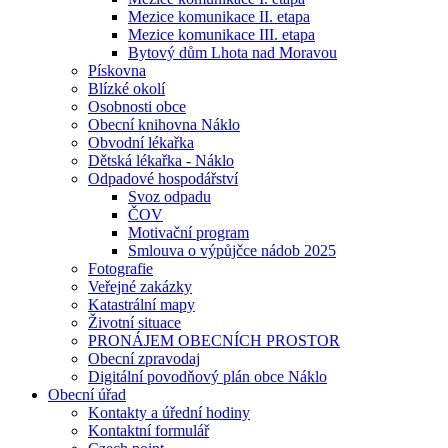
Mezice komunikace II. etapa
Mezice komunikace III. etapa
Bytový dům Lhota nad Moravou
Pískovna
Blízké okolí
Osobnosti obce
Obecní knihovna Náklo
Obvodní lékařka
Dětská lékařka - Náklo
Odpadové hospodářství
Svoz odpadu
ČOV
Motivační program
Smlouva o výpůjčce nádob 2025
Fotografie
Veřejné zakázky
Katastrální mapy
Životní situace
PRONÁJEM OBECNÍCH PROSTOR
Obecní zpravodaj
Digitální povodňový plán obce Náklo
Obecní úřad
Kontakty a úřední hodiny
Kontaktní formulář