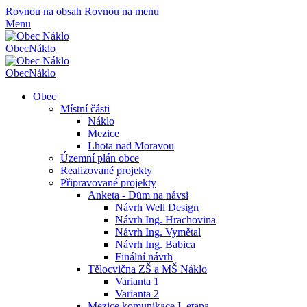
Rovnou na obsah
Rovnou na menu
Menu
Obec
Náklo
Obec
Náklo
Obec
Místní části
Náklo
Mezice
Lhota nad Moravou
Územní plán obce
Realizované projekty
Připravované projekty
Anketa - Dům na návsi
Návrh Well Design
Návrh Ing. Hrachovina
Návrh Ing. Vymětal
Návrh Ing. Babica
Finální návrh
Tělocvična ZŠ a MŠ Náklo
Varianta 1
Varianta 2
Mezice komunikace I. etapa