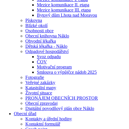
Mezice komunikace II. etapa
Mezice komunikace III. etapa
Bytový dům Lhota nad Moravou
Pískovna
Blízké okolí
Osobnosti obce
Obecní knihovna Náklo
Obvodní lékařka
Dětská lékařka - Náklo
Odpadové hospodářství
Svoz odpadu
ČOV
Motivační program
Smlouva o výpůjčce nádob 2025
Fotografie
Veřejné zakázky
Katastrální mapy
Životní situace
PRONÁJEM OBECNÍCH PROSTOR
Obecní zpravodaj
Digitální povodňový plán obce Náklo
Obecní úřad
Kontakty a úřední hodiny
Kontaktní formulář