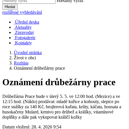
Hledaný výraz
Hledat
rozšířené vyhledávání
Úřední deska
Aktuality
Zpravodaj
Fotogalerie
Kontakty
Úvodní stránka
Život v obci
Rozhlas
Oznámení drůbežárny prace
Oznámení drůbežárny prace
Drůbežárna Prace bude v úterý 5. 5. ve 12:00 hod. (Mezice) a ve
12:15 hod. (Náklo) prodávat: mladé kuřice a kohouty, slepice po
roce snášky za 140 Kč, brojlerová kuřata, krůty, káčata, housata a
husokačeny Mulard, krmivo pro drůbež a králíky, vitamínové
doplňky a dále pak vykupovat králičí kožky
Datum vložení:
28. 4. 2026 9:54