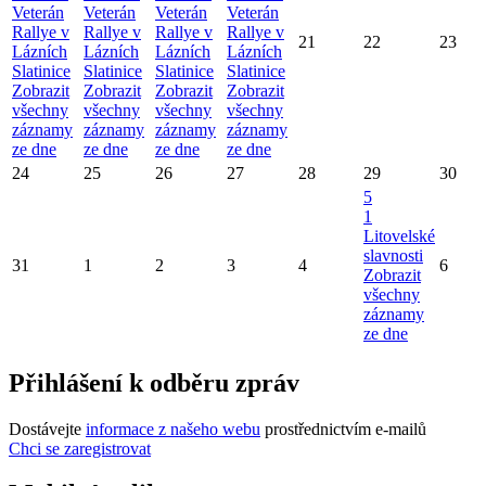
Veterán
Veterán
Veterán
Veterán
Rallye v
Rallye v
Rallye v
Rallye v
21
22
23
Lázních
Lázních
Lázních
Lázních
Slatinice
Slatinice
Slatinice
Slatinice
Zobrazit
Zobrazit
Zobrazit
Zobrazit
všechny
všechny
všechny
všechny
záznamy
záznamy
záznamy
záznamy
ze dne
ze dne
ze dne
ze dne
24
25
26
27
28
29
30
5
1
Litovelské
slavnosti
31
1
2
3
4
6
Zobrazit
všechny
záznamy
ze dne
Přihlášení k odběru zpráv
Dostávejte
informace z našeho webu
prostřednictvím e-mailů
Chci se zaregistrovat