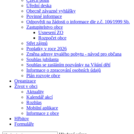
Czech point
Úřední deska
Obecně závazné vyhlášky
Povinné informace
Odpovědi na žádosti o informace dle z.č. 106⁄1999 Sb.
Zastupitelstvo obce
Usnesení ZO
Rozpočet obce
Střet zájmů
Poplatky v roce 2026
Změna adresy trvalého pobytu - návod pro občana
Souhlas jubilanta
Souhlas se zasláním pozvánky na Vítání dětí
Informace o zpracování osobních údajů
Plán rozvoje obce
Organizace
Život v obci
Aktuality
Kalendář akcí
Rozhlas
Mobilní aplikace
Informace z obce
Hřbitov
Formuláře