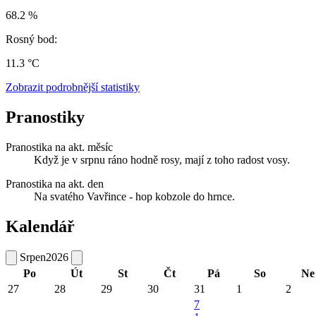
68.2 %
Rosný bod:
11.3 °C
Zobrazit podrobnější statistiky
Pranostiky
Pranostika na akt. měsíc
Když je v srpnu ráno hodně rosy, mají z toho radost vosy.
Pranostika na akt. den
Na svatého Vavřince - hop kobzole do hrnce.
Kalendář
Srpen
2026
Po
Út
St
Čt
Pá
So
Ne
27
28
29
30
31
1
2
7