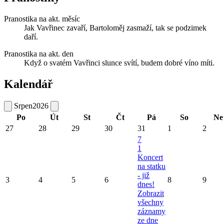
Pranostika na akt. měsíc
Jak Vavřinec zavaří, Bartoloměj zasmaží, tak se podzimek
daří.
Pranostika na akt. den
Když o svatém Vavřinci slunce svítí, budem dobré víno míti.
Kalendář
Srpen
2026
Po
Út
St
Čt
Pá
So
Ne
27
28
29
30
31
1
2
7
1
Koncert
na statku
- již
3
4
5
6
8
9
dnes!
Zobrazit
všechny
záznamy
ze dne