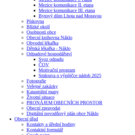
Mezice komunikace II. etapa
Mezice komunikace III. etapa
Bytový dům Lhota nad Moravou
Pískovna
Blízké okolí
Osobnosti obce
Obecní knihovna Náklo
Obvodní lékařka
Dětská lékařka - Náklo
Odpadové hospodářství
Svoz odpadu
ČOV
Motivační program
Smlouva o výpůjčce nádob 2025
Fotografie
Veřejné zakázky
Katastrální mapy
Životní situace
PRONÁJEM OBECNÍCH PROSTOR
Obecní zpravodaj
Digitální povodňový plán obce Náklo
Obecní úřad
Kontakty a úřední hodiny
Kontaktní formulář