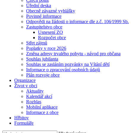
Czech point
Úřední deska
Obecně závazné vyhlášky
Povinné informace
Odpovědi na žádosti o informace dle z.č. 106⁄1999 Sb.
Zastupitelstvo obce
Usnesení ZO
Rozpočet obce
Střet zájmů
Poplatky v roce 2026
Změna adresy trvalého pobytu - návod pro občana
Souhlas jubilanta
Souhlas se zasláním pozvánky na Vítání dětí
Informace o zpracování osobních údajů
Plán rozvoje obce
Organizace
Život v obci
Aktuality
Kalendář akcí
Rozhlas
Mobilní aplikace
Informace z obce
Hřbitov
Formuláře