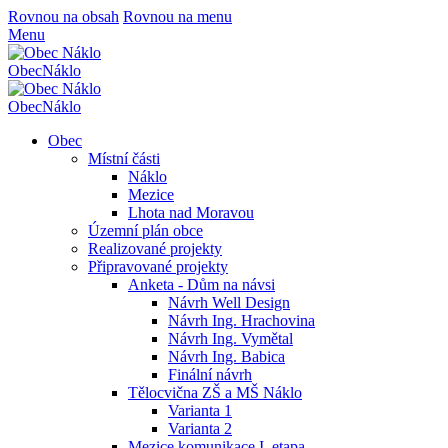
Rovnou na obsah
Rovnou na menu
Menu
Obec
Náklo
Obec
Náklo
Obec
Místní části
Náklo
Mezice
Lhota nad Moravou
Územní plán obce
Realizované projekty
Připravované projekty
Anketa - Dům na návsi
Návrh Well Design
Návrh Ing. Hrachovina
Návrh Ing. Vymětal
Návrh Ing. Babica
Finální návrh
Tělocvična ZŠ a MŠ Náklo
Varianta 1
Varianta 2
Mezice komunikace I. etapa