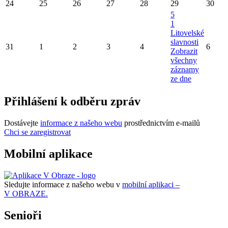
24
25
26
27
28
29
30
5
1
Litovelské
slavnosti
31
1
2
3
4
6
Zobrazit
všechny
záznamy
ze dne
Přihlášení k odběru zpráv
Dostávejte
informace z našeho webu
prostřednictvím e-mailů
Chci se zaregistrovat
Mobilní aplikace
Sledujte informace z našeho webu v
mobilní aplikaci –
V OBRAZE.
Senioři